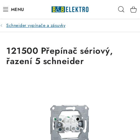
Přejít
Hleda
na
obsah
Schneider vypínače a zásuvky
Reklamace / Vrácení zboží
Blog
121500 Přepínač sériový,
řazení 5 schneider
Kontakty
VYTÁPĚNÍ
VYPÍNAČE
ELEKTROMATERIÁL
JISTIČE