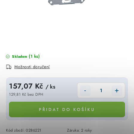
KABELY
ŽÁROVKY
VENTILÁTORY
FOTOVOLTAIKA
(1 ks)
Skladem
OHŘÍVAČE VODY
Možnosti doručení
CHYTRÁ DOMÁCNOST
157,07 Kč
/ ks
SVÍTIDLA domovní
129,81 Kč bez DPH
Měrná cena:
LED osvětlení
PŘIDAT DO KOŠÍKU
SVÍTIDLA interiérová
Kód zboží:
0286221
Záruka
:
2 roky