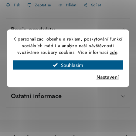
Tisk
Zeptat se
Hlídat
Sdílet
SVÍTIDLA technická
NÁŘADÍ
Popis produktu
VÝPRODEJ
K personalizaci obsahu a reklam, poskytování funkcí
sociálních médií a analýze naší návštěvnosti
Parametry produktu
využíváme soubory cookies. Více informací
zde
.
Položky bez zařazené kategorie dle výrobců
Souhlasím
VÁNOCE
Značka
 Schneider Electric
Nastavení
OSVĚTLENÍ
Ostatní informace
Otevírací doba výdejny
Obchodní podmínky
Ochrana osobních údajů
Moje objednávka