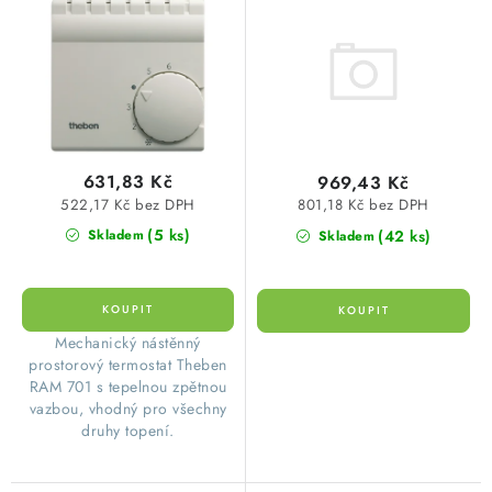
o
r
AAA, EMOS P5604
SVÍTIDLA technická
d
o
u
d
NÁŘADÍ
k
u
t
k
VÝPRODEJ
ů
t
631,83 Kč
969,43 Kč
ů
Položky bez zařazené kategorie dle výrobců
522,17 Kč bez DPH
801,18 Kč bez DPH
(5 ks)
(42 ks)
Skladem
Skladem
VÁNOCE
OSVĚTLENÍ
Mechanický nástěnný
prostorový termostat Theben
Otevírací doba výdejny
Obchodní podmínky
RAM 701 s tepelnou zpětnou
Ochrana osobních údajů
Moje objednávka
vazbou, vhodný pro všechny
druhy topení.