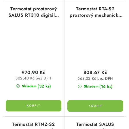
Termostat prostorový
Termostat RTA-S2
SALUS RT310 digitální
prostorový mechanický
manuální termostat
na stěnu s vypínačem
10A/230V Stiebel Eltron
970,90 Kč
808,67 Kč
802,40 Kč bez DPH
668,32 Kč bez DPH
(32 ks)
(16 ks)
Skladem
Skladem
Termostat RTNZ-S2
Termostat SALUS