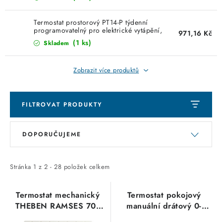
KABELY
Termostat prostorový PT14-P týdenní
ŽÁROVKY
programovatelný pro elektrické vytápění,
971,16 Kč
kotle
(1 ks)
Skladem
VENTILÁTORY
Zobrazit více produktů
FOTOVOLTAIKA
OHŘÍVAČE VODY
FILTROVAT PRODUKTY
V
Ř
CHYTRÁ DOMÁCNOST
DOPORUČUJEME
ý
a
p
z
SVÍTIDLA domovní
i
e
Stránka
1
z
2
-
28
položek celkem
s
n
LED osvětlení
p
í
Termostat mechanický
Termostat pokojový
THEBEN RAMSES 701
manuální drátový 0-
SVÍTIDLA interiérová
r
p
(7010001)
40°C, baterie 2×1,5V