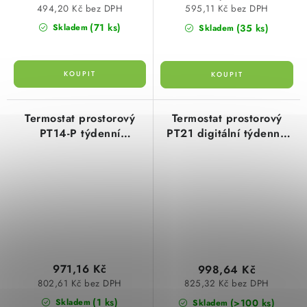
494,20 Kč bez DPH
595,11 Kč bez DPH
(71 ks)
(35 ks)
Skladem
Skladem
Termostat prostorový
Termostat prostorový
PT14-P týdenní
PT21 digitální týdenní,
programovatelný pro
jednoduchá obsluha,
elektrické vytápění,
bílý, elektrobock
kotle
971,16 Kč
998,64 Kč
802,61 Kč bez DPH
825,32 Kč bez DPH
(1 ks)
(>100 ks)
Skladem
Skladem