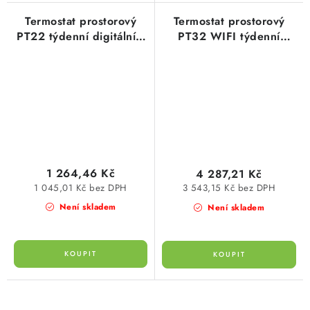
Termostat prostorový
Termostat prostorový
PT22 týdenní digitální s
PT32 WIFI týdenní
LCD displejem, pro
digitální s WIFI
všechny druhy kotlů,
modulem, LCD displej
bílý
1 264,46 Kč
4 287,21 Kč
1 045,01 Kč bez DPH
3 543,15 Kč bez DPH
Není skladem
Není skladem