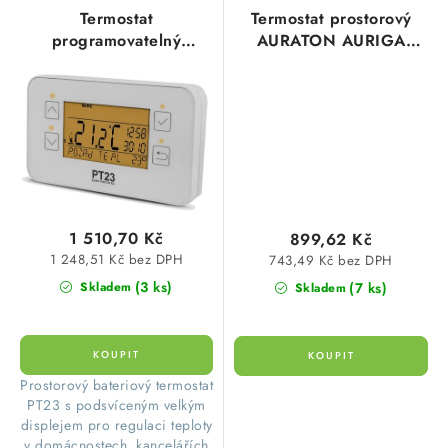
Termostat
Termostat prostorový
programovatelný
AURATON AURIGA
prostorý s dotykovým
3003 denní s nočním
ovládáním PT23
poklesem teploty
Elektrobock 0647
1 510,70 Kč
899,62 Kč
1 248,51 Kč bez DPH
743,49 Kč bez DPH
(3 ks)
(7 ks)
Skladem
Skladem
​Prostorový bateriový termostat
PT23 s podsvíceným velkým
displejem pro regulaci teploty
v domácnostech, kancelářích