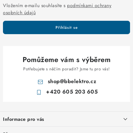
s
Vložením e-mailu souhlasíte s
podmínkami ochrany
u
osobních údajů
Přihlásit se
Pomůžeme vám s výběrem
Potřebujete s něčím poradit? Jsme tu pro vás!
shop
@
bbelektro.cz
+420 605 203 605
Z
á
Informace pro vás
p
a
Otevírací doba výdejny