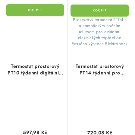
​Prostorový termostat PT04 s
automatickým nočním
útlumem pro ovládání
elektrických topidel od
českého výrobce Elektrobock
Termostat prostorový
Termostat prostorový
PT10 týdenní digitální s
PT14 týdenní pro
jednoduchou montáží do
podlahové topení,
zátěže 5A
přímotopy, sálavé panely
597,98 Kč
720,08 Kč