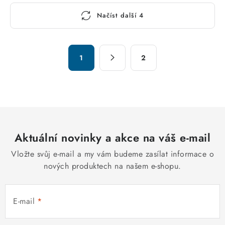
O
Načíst další 4
v
l
á
S
d
1
2
t
a
r
c
á
n
í
k
p
o
r
v
Aktuální novinky a akce na váš e-mail
v
á
k
Vložte svůj e-mail a my vám budeme zasílat informace o
n
y
nových produktech na našem e-shopu.
í
v
ý
E-mail
p
i