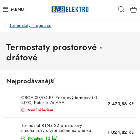
Přejít
Hleda
na
obsah
Termostaty - regulace
Reklamace / Vrácení zboží
Blog
Termostaty prostorové -
drátové
Kontakty
VYTÁPĚNÍ
Nejprodávanější
VYPÍNAČE
CRCA-00/04 RF Pokojový termostat 0-
40°C, baterie 2x AAA
2 473,86 Kč
ELEKTROMATERIÁL
Není skladem
JISTIČE
Termostat RTNZ-S2 prostorový
mechanický s vypínačem na omítku
1 024,82 Kč
10A/230V Stiebel Eltron
(3 ks)
Skladem