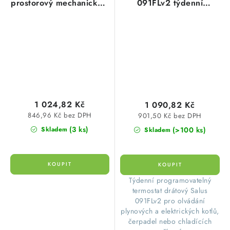
prostorový mechanický s
091FLv2 týdenní
vypínačem na omítku
programovatelný drátový
10A/230V Stiebel
Eltron
1 024,82 Kč
1 090,82 Kč
846,96 Kč bez DPH
901,50 Kč bez DPH
(3 ks)
(>100 ks)
Skladem
Skladem
​ Týdenní programovatelný
termostat drátový Salus
091FLv2 pro olvádání
plynových a elektrických kotlů,
čerpadel nebo chladících