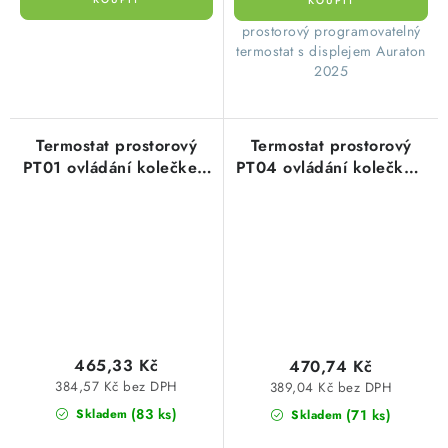
prostorový programovatelný
termostat s displejem Auraton
2025
Termostat prostorový
Termostat prostorový
PT01 ovládání kolečkem
PT04 ovládání kolečkem
analogově elektronický
spínání 16A analogově
elektrobock
elektronický Elektrobock
0644
465,33 Kč
470,74 Kč
384,57 Kč bez DPH
389,04 Kč bez DPH
(83 ks)
(71 ks)
Skladem
Skladem