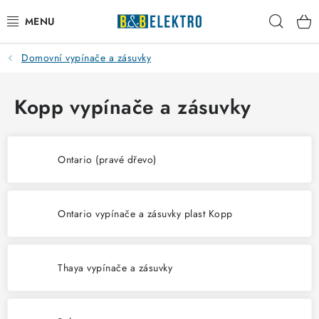
Přejít
Hleda
na
obsah
Domovní vypínače a zásuvky
Reklamace / Vrácení zboží
Blog
Kopp vypínače a zásuvky
Kontakty
Ontario (pravé dřevo)
VYTÁPĚNÍ
VYPÍNAČE
Ontario vypínače a zásuvky plast Kopp
ELEKTROMATERIÁL
Thaya vypínače a zásuvky
JISTIČE