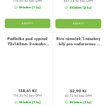
715,20 Kč bez DPH
447,24 Kč bez DPH
(1 ks)
(2 ks)
Skladem
Skladem
Podložka pod vypínač
Rivo rámeček 1-násobný
72x142mm 2-násobná
bílý pro vodorovnou i
transparentní průhledná
svislou montáž
3ks 342310081 Kopp
4041.1753.9 Kopp
138,61 Kč
52,90 Kč
114,55 Kč bez DPH
43,72 Kč bez DPH
(1 ks)
(3 ks)
Skladem
Skladem