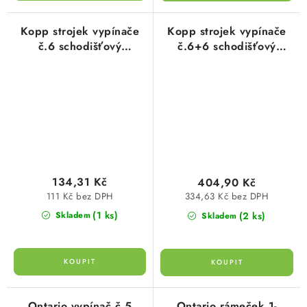
Kopp strojek vypínače
Kopp strojek vypínače
č.6 schodišťový
č.6+6 schodišťový
univerzální pro
dvojitý pro designové
designové řady HK
řady HK 5033.0000.7
5036.0000.6
134,31 Kč
404,90 Kč
111 Kč bez DPH
334,63 Kč bez DPH
(1 ks)
(2 ks)
Skladem
Skladem
Ontario vypínač č.5
Ontario rámeček 1-