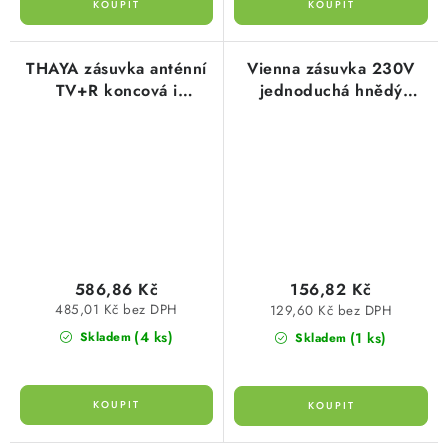
THAYA zásuvka anténní
Vienna zásuvka 230V
TV+R koncová i
jednoduchá hnědý
průběžná bílá kompletní
palisandr norma ČSN
9298.1353.0 Kopp
9211.2653.1 Kopp
586,86 Kč
156,82 Kč
485,01 Kč bez DPH
129,60 Kč bez DPH
(4 ks)
(1 ks)
Skladem
Skladem