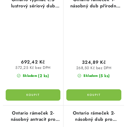
lustrový sériový dub
násobný dub přírodní
přírodní dřevo
dřevo 3065.3053.7
6185.3053.5 Kopp
692,42 Kč
324,89 Kč
572,25 Kč bez DPH
268,50 Kč bez DPH
(2 ks)
(5 ks)
Skladem
Skladem
Ontario rámeček 2-
Ontario rámeček 2-
násobný antracit pro
násobný dub pro
vodorovnou i svislou
vodorovnou i svislou