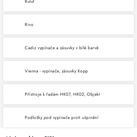
KABELY
Bulut
ŽÁROVKY
Rivo
VENTILÁTORY
Cadiz vypínače a zásuvky v bílé barvě
FOTOVOLTAIKA
OHŘÍVAČE VODY
Vienna - vypínače, zásuvky Kopp
CHYTRÁ DOMÁCNOST
Přístroje k řadám HK07, HK02, Objekt
SVÍTIDLA domovní
LED osvětlení
Podložky pod vypínače proti ušpinění
SVÍTIDLA interiérová