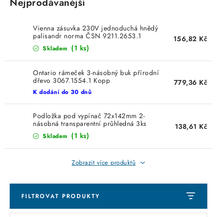
Nejprodávanější
SVÍTIDLA technická
Vienna zásuvka 230V jednoduchá hnědý
NÁŘADÍ
palisandr norma ČSN 9211.2653.1
156,82 Kč
Kopp
(1 ks)
Skladem
VÝPRODEJ
Ontario rámeček 3-násobný buk přírodní
dřevo 3067.1554.1 Kopp
779,36 Kč
Položky bez zařazené kategorie dle výrobců
K dodání do 30 dnů
VÁNOCE
Podložka pod vypínač 72x142mm 2-
násobná transparentní průhledná 3ks
138,61 Kč
342310081 Kopp
(1 ks)
OSVĚTLENÍ
Skladem
Zobrazit více produktů
Otevírací doba výdejny
Obchodní podmínky
Ochrana osobních údajů
Moje objednávka
FILTROVAT PRODUKTY