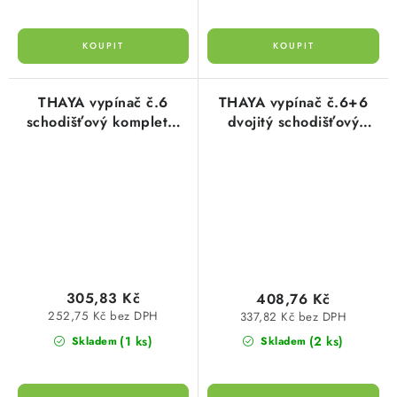
THAYA vypínač č.6
THAYA vypínač č.6+6
schodišťový kompletní
dvojitý schodišťový
antracit stříbrný proužek
antracit kompletní
6206.1553.8 Kopp
6203.1553.9 Kopp
305,83 Kč
408,76 Kč
252,75 Kč bez DPH
337,82 Kč bez DPH
(1 ks)
(2 ks)
Skladem
Skladem