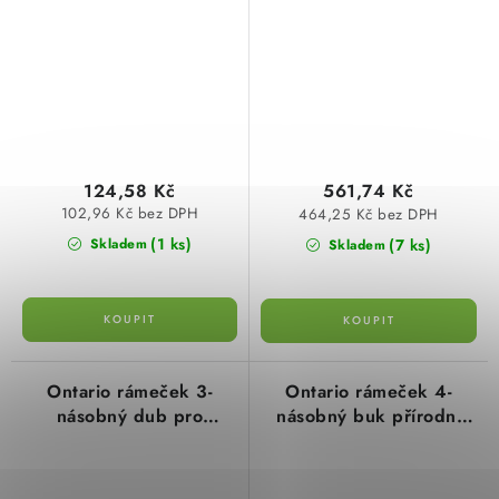
montáž 3057.1506.9
montáž přírodní dřevo
Kopp
3066.3053.0
124,58 Kč
561,74 Kč
102,96 Kč bez DPH
464,25 Kč bez DPH
(1 ks)
(7 ks)
Skladem
Skladem
Ontario rámeček 3-
Ontario rámeček 4-
násobný dub pro
násobný buk přírodní
vodorovnou i svislou
dřevo 3068.1506.3
montáž přírodní dřevo
Kopp
3067.3053.3