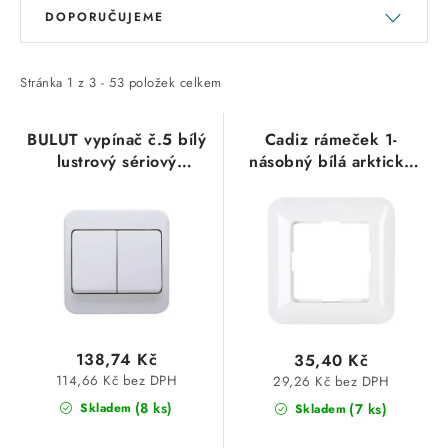
V
Ř
DOPORUČUJEME
ý
a
p
z
i
e
Stránka
1
z
3
-
53
položek celkem
s
n
p
í
BULUT vypínač č.5 bílý
Cadiz rámeček 1-
lustrový sériový
násobný bílá arktická
r
p
kompletní s rámečkem
4050.1353.3 Kopp
o
r
7052.0427.1 Kopp
d
o
u
d
k
u
t
k
ů
t
138,74 Kč
35,40 Kč
ů
114,66 Kč bez DPH
29,26 Kč bez DPH
(8 ks)
(7 ks)
Skladem
Skladem