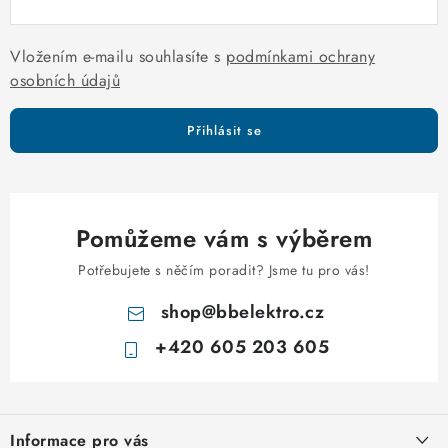
i
s
Vložením e-mailu souhlasíte s
podmínkami ochrany
u
osobních údajů
Přihlásit se
Pomůžeme vám s výběrem
Potřebujete s něčím poradit? Jsme tu pro vás!
shop
@
bbelektro.cz
+420 605 203 605
Z
á
Informace pro vás