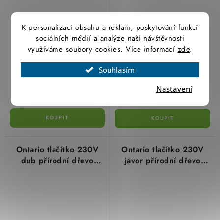
K personalizaci obsahu a reklam, poskytování funkcí
sociálních médií a analýze naší návštěvnosti
využíváme soubory cookies. Více informací
zde
.
779,36 Kč
951,97 Kč
Souhlasím
644,10 Kč bez DPH
786,75 Kč bez DPH
(5 ks)
(1 ks)
Skladem
Skladem
Nastavení
Ontario tlačítko 230V
Ontario tlačítko 230V
dub přírodní dřevo
javor přírodní dřevo
6193.3053.0 Kopp
6193.3954.6 Kopp