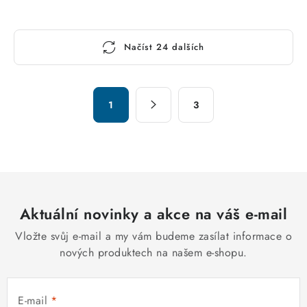
O
Načíst 24 dalších
v
l
á
S
d
1
3
t
a
r
c
á
n
í
k
p
o
r
v
Aktuální novinky a akce na váš e-mail
v
á
k
Vložte svůj e-mail a my vám budeme zasílat informace o
n
y
nových produktech na našem e-shopu.
í
v
ý
E-mail
p