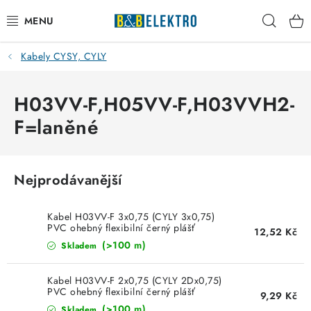
Přejít
Hleda
na
obsah
Kabely CYSY, CYLY
Reklamace / Vrácení zboží
Blog
H03VV-F,H05VV-F,H03VVH2-
F=laněné
Kontakty
VYTÁPĚNÍ
Nejprodávanější
VYPÍNAČE
Kabel H03VV-F 3x0,75 (CYLY 3x0,75)
PVC ohebný flexibilní černý plášť
12,52 Kč
ELEKTROMATERIÁL
(>100 m)
Skladem
JISTIČE
Kabel H03VV-F 2x0,75 (CYLY 2Dx0,75)
PVC ohebný flexibilní černý plášť
9,29 Kč
(>100 m)
Skladem