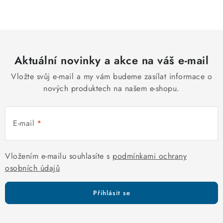
c
á
n
í
k
p
o
r
v
Aktuální novinky a akce na váš e-mail
v
á
k
Vložte svůj e-mail a my vám budeme zasílat informace o
n
y
nových produktech na našem e-shopu.
í
v
ý
E-mail
p
i
s
Vložením e-mailu souhlasíte s
podmínkami ochrany
u
osobních údajů
Přihlásit se