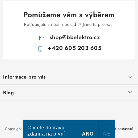
Pomůžeme vám s výběrem
Potřebujete s něčím poradit? Jsme tu pro vás!
shop
@
bbelektro.cz
+420 605 203 605
Z
á
Informace pro vás
p
a
Otevírací doba výdejny
Blog
t
Obchodní podmínky
í
Rozvodnice IKONA od italského výrobce Scame
Ochrana osobních údajů
Nakupujte u nás hned a zaplaťte později – nově přijímáme Skip
Moje objednávka
Pay
Chcete dopravu
Copyright 2026
bbelektro.cz
. Všechna práva vyhrazena.
Upravit nastavení
zdarma na první
ANO
NE
cookies