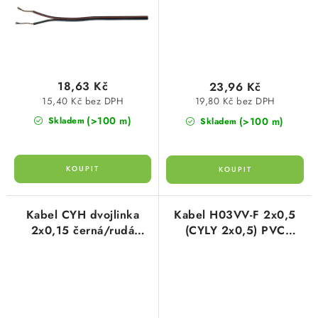
18,63 Kč
23,96 Kč
15,40 Kč bez DPH
19,80 Kč bez DPH
(>100 m)
(>100 m)
Skladem
Skladem
Kabel CYH dvojlinka
Kabel H03VV-F 2x0,5
2x0,15 černá/rudá
(CYLY 2x0,5) PVC
nestíněná EMOS S8130
ohebný flexibilní bílý
plášť