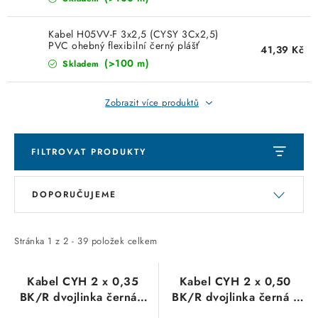
KABELY
Kabel H05VV-F 3x2,5 (CYSY 3Cx2,5)
ŽÁROVKY
PVC ohebný flexibilní černý plášť
41,39 Kč
(>100 m)
Skladem
VENTILÁTORY
Zobrazit více produktů
FOTOVOLTAIKA
OHŘÍVAČE VODY
FILTROVAT PRODUKTY
V
Ř
CHYTRÁ DOMÁCNOST
DOPORUČUJEME
ý
a
p
z
SVÍTIDLA domovní
i
e
Stránka
1
z
2
-
39
položek celkem
LED osvětlení
s
n
p
í
Kabel CYH 2 x 0,35
Kabel CYH 2 x 0,50
SVÍTIDLA interiérová
BK/R dvojlinka černá s
BK/R dvojlinka černá s
r
p
označenou červenou
označenou červenou