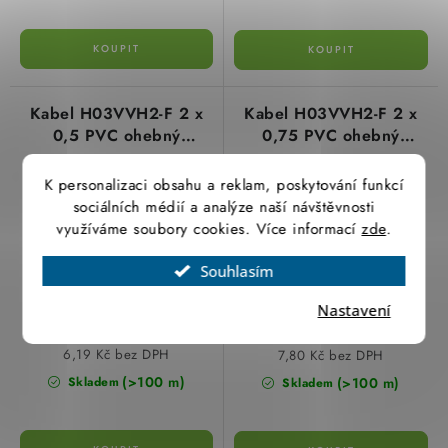
Kabel H03VVH2-F 2 x
Kabel H03VVH2-F 2 x
0,5 PVC ohebný
0,75 PVC ohebný
flexibilní bílý plášť
flexibilní bílý plášť
K personalizaci obsahu a reklam, poskytování funkcí
sociálních médií a analýze naší návštěvnosti
využíváme soubory cookies. Více informací
zde
.
Souhlasím
Nastavení
7,49 Kč
9,44 Kč
6,19 Kč bez DPH
7,80 Kč bez DPH
(>100 m)
(>100 m)
Skladem
Skladem