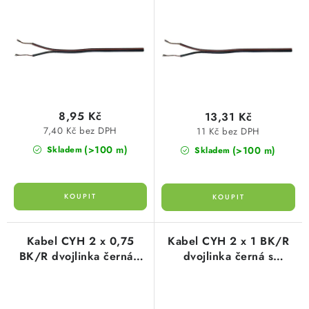
o
r
žilou
žilou
SVÍTIDLA technická
d
o
u
d
NÁŘADÍ
k
u
t
k
VÝPRODEJ
ů
t
8,95 Kč
13,31 Kč
ů
Položky bez zařazené kategorie dle výrobců
7,40 Kč bez DPH
11 Kč bez DPH
(>100 m)
(>100 m)
Skladem
Skladem
VÁNOCE
OSVĚTLENÍ
Otevírací doba výdejny
Obchodní podmínky
Kabel CYH 2 x 0,75
Kabel CYH 2 x 1 BK/R
Ochrana osobních údajů
Moje objednávka
BK/R dvojlinka černá s
dvojlinka černá s
označenou červenou
označenou červenou
žilou
žilou