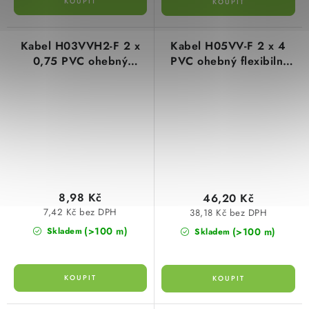
Kabel H03VVH2-F 2 x
Kabel H05VV-F 2 x 4
0,75 PVC ohebný
PVC ohebný flexibilní
flexibilní černý plášť
bílý plášť
8,98 Kč
46,20 Kč
7,42 Kč bez DPH
38,18 Kč bez DPH
(>100 m)
(>100 m)
Skladem
Skladem