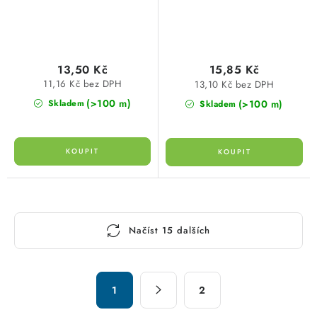
13,50 Kč
15,85 Kč
11,16 Kč bez DPH
13,10 Kč bez DPH
(>100 m)
(>100 m)
Skladem
Skladem
O
Načíst 15 dalších
v
l
á
S
d
1
2
t
a
r