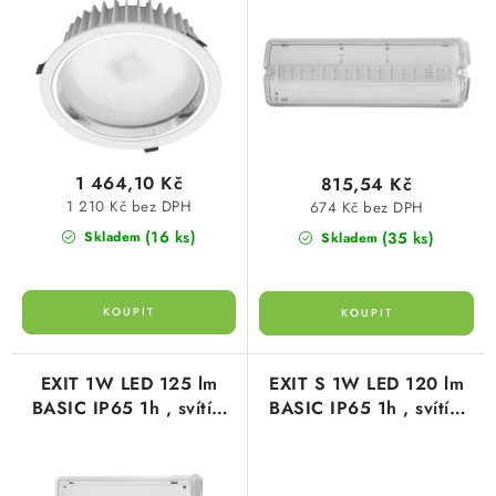
o
r
nestmívatelné, opálový
SVÍTIDLA technická
d
o
kryt, bílý r
u
d
NÁŘADÍ
k
u
t
k
VÝPRODEJ
ů
t
1 464,10 Kč
815,54 Kč
ů
Položky bez zařazené kategorie dle výrobců
1 210 Kč bez DPH
674 Kč bez DPH
(16 ks)
(35 ks)
Skladem
Skladem
VÁNOCE
OSVĚTLENÍ
Otevírací doba výdejny
Obchodní podmínky
EXIT 1W LED 125 lm
EXIT S 1W LED 120 lm
BASIC IP65 1h , svítící
BASIC IP65 1h , svítící
Ochrana osobních údajů
Moje objednávka
při výpadku, bílé
při výpadku, bílé, univ.
piktogram