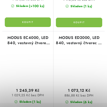
(>100 ks)
(1 ks)
Skladem
Skladem
MODUS EC4000, LED
MODUS ED2000, LED
840, vestavný čtverec
840, vestavný čtverec A,
A, modul 600, třířadá
modul 600, 1x optika
optika Z60, SELV
Z60, SELV 350mA
700mA
1 245,39 Kč
1 073,12 Kč
1 029,25 Kč bez DPH
886,88 Kč bez DPH
(1 ks)
(6 ks)
Skladem
Skladem