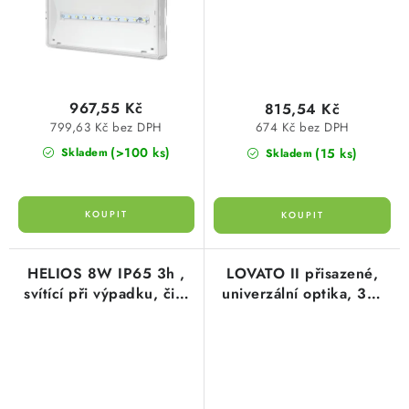
967,55 Kč
815,54 Kč
799,63 Kč bez DPH
674 Kč bez DPH
(>100 ks)
(15 ks)
Skladem
Skladem
HELIOS 8W IP65 3h ,
LOVATO II přisazené,
svítící při výpadku, čirý
univerzální optika, 3W
kryt
LED 370 lm IP41 pro
centrální baterii 220