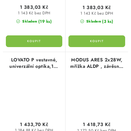
1 383,03 Kč
1 383,03 Kč
1 143 Kč bez DPH
1 143 Kč bez DPH
(19 ks)
(3 ks)
Skladem
Skladem
LOVATO P vestavné,
MODUS ARES 2x28W,
univerzální optika,1W
mřížka ALDP , závěsné,
LED 125 lm BASIC IP20
pro přímé/nepřímé
3h , svítící při výpadku,
osvětlení
1 433,70 Kč
1 418,73 Kč
1 184,88 Kč bez DPH
1 172,50 Kč bez DPH