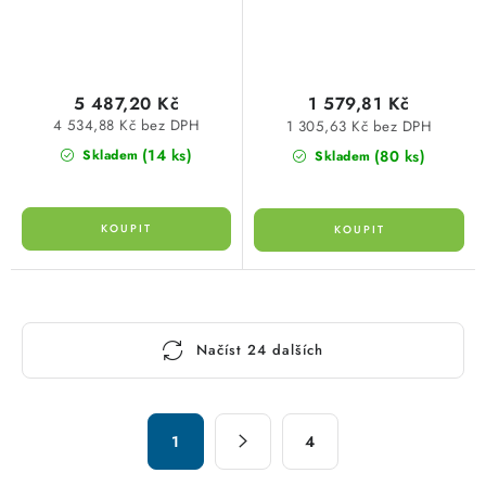
5 487,20 Kč
1 579,81 Kč
4 534,88 Kč bez DPH
1 305,63 Kč bez DPH
(14 ks)
(80 ks)
Skladem
Skladem
O
Načíst 24 dalších
v
l
á
S
d
1
4
t
a
r