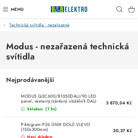
Přejít
Hleda
na
obsah
Technická svítidla - nezařazené
Reklamace / Vrácení zboží
Blog
Modus - nezařazená technická
svítidla
Kontakty
VYTÁPĚNÍ
Nejprodávanější
VYPÍNAČE
MODUS Q3C600/B1050DALI/90 LED
panel, vestavný/závěsný obdélník DALI
3 870,04 Kč
bílý
ELEKTROMATERIÁL
(1 ks)
Skladem
JISTIČE
Piktogram P26 ÚNIK DOLŮ VLEVO
(150x300mm)
30,37 Kč
Není skladem