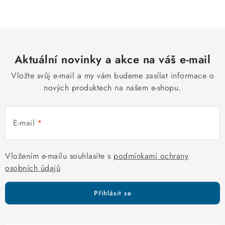
c
á
n
í
k
p
o
r
v
Aktuální novinky a akce na váš e-mail
v
á
k
Vložte svůj e-mail a my vám budeme zasílat informace o
n
y
nových produktech na našem e-shopu.
í
v
ý
E-mail
p
i
s
Vložením e-mailu souhlasíte s
podmínkami ochrany
u
osobních údajů
Přihlásit se