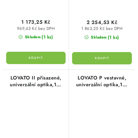
1 173,25 Kč
2 254,53 Kč
969,63 Kč bez DPH
1 863,25 Kč bez DPH
(1 ks)
(1 ks)
Skladem
Skladem
LOVATO II přisazené,
LOVATO P vestavné,
univerzální optika,1W
univerzální optika,1W
LED 120 lm BASIC IP41
LED 125 lm BASIC IP20
1h , svítící při výpadku
1h , svítící při výpadku,