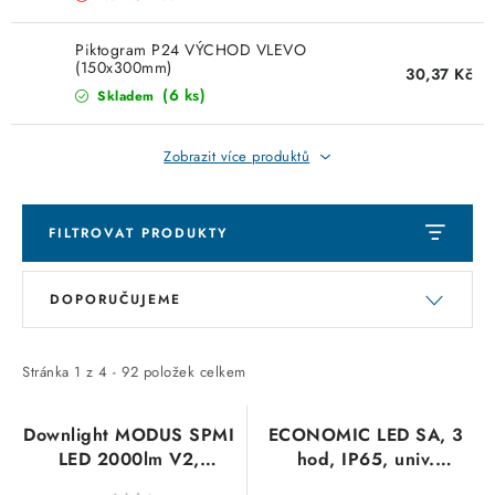
KABELY
Piktogram P24 VÝCHOD VLEVO
ŽÁROVKY
(150x300mm)
30,37 Kč
(6 ks)
Skladem
VENTILÁTORY
Zobrazit více produktů
FOTOVOLTAIKA
OHŘÍVAČE VODY
FILTROVAT PRODUKTY
V
Ř
CHYTRÁ DOMÁCNOST
DOPORUČUJEME
ý
a
p
z
SVÍTIDLA domovní
i
e
Stránka
1
z
4
-
92
položek celkem
s
n
LED osvětlení
p
í
Downlight MODUS SPMI
ECONOMIC LED SA, 3
LED 2000lm V2,
hod, IP65, univ.
SVÍTIDLA interiérová
r
p
4000K, Ra80, 500mA
piktogram