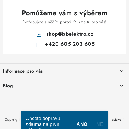
Pomůžeme vám s výběrem
Potřebujete s něčím poradit? Jsme tu pro vás!
shop
@
bbelektro.cz
+420 605 203 605
Z
á
Informace pro vás
p
a
Otevírací doba výdejny
Blog
t
Obchodní podmínky
í
Rozvodnice IKONA od italského výrobce Scame
Ochrana osobních údajů
Nakupujte u nás hned a zaplaťte později – nově přijímáme Skip
Moje objednávka
Pay
Chcete dopravu
Copyright 2026
bbelektro.cz
. Všechna práva vyhrazena.
Upravit nastavení
zdarma na první
ANO
NE
cookies