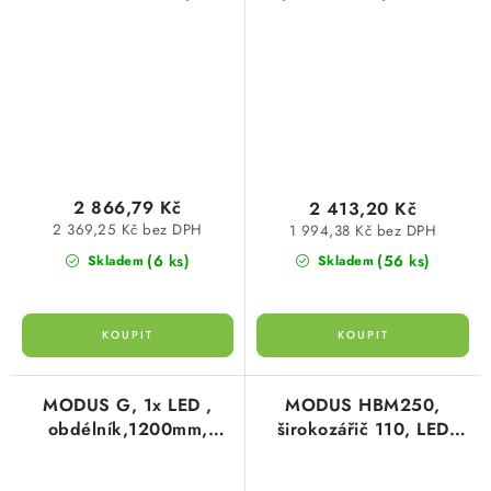
LED 840, NONSELV
vestavný čtverec A,
450mA
modul 600, LED 840,
driver 900m
2 866,79 Kč
2 413,20 Kč
2 369,25 Kč bez DPH
1 994,38 Kč bez DPH
(6 ks)
(56 ks)
Skladem
Skladem
MODUS G, 1x LED ,
MODUS HBM250,
obdélník,1200mm,
širokozářič 110, LED
opálový kryt, přisazené,
840, čiré sklo,
LED 840, zdroj 700mA
nestmívatelný