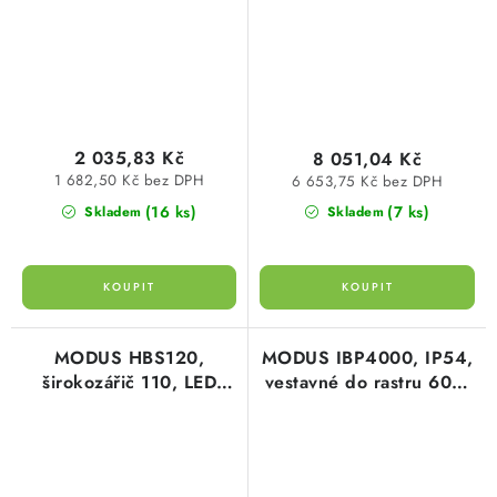
nestmívat
2 035,83 Kč
8 051,04 Kč
1 682,50 Kč bez DPH
6 653,75 Kč bez DPH
(16 ks)
(7 ks)
Skladem
Skladem
MODUS HBS120,
MODUS IBP4000, IP54,
širokozářič 110, LED
vestavné do rastru 600,
840, čiré sklo,
čtverec A, LED 840, kryt
nestmívatelný
nanoprizma, NONSELV