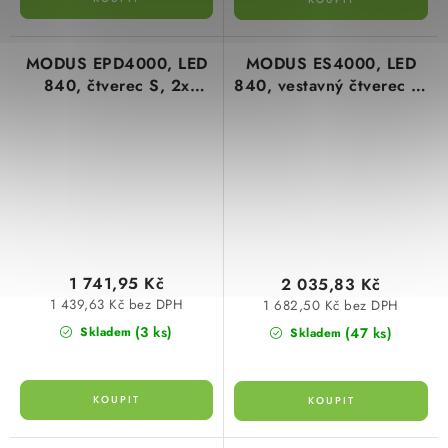
MODUS EPD4000, LED
MODUS ES4000, LED
840, čtverec S, 2x
840, vestavný čtverec A,
optika Z60, SELV
modul 600, 2x černý
700mA
reflektor, optika 80°,
driv
1 741,95 Kč
2 035,83 Kč
1 439,63 Kč bez DPH
1 682,50 Kč bez DPH
(3 ks)
(47 ks)
Skladem
Skladem