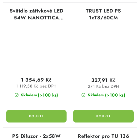
Svítidlo zářivkové LED
TRUST LED PS
54W NANOTTICA
1xT8/60CM
8000lm 1.5ft PC
8000/840 Trevos
100011
1 354,69 Kč
327,91 Kč
1 119,58 Kč bez DPH
271 Kč bez DPH
(>100 ks)
(>100 ks)
Skladem
Skladem
PS Difuzor - 2x58W
Reflektor pro TU 136