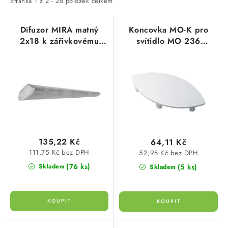
i
e
Stránka
1
z
2
-
26
položek celkem
SVÍTIDLA technická
s
n
p
í
Difuzor MIRA matný
Koncovka MO-K pro
NÁŘADÍ
2x18 k zářivkovému
svítidlo MO 236
r
p
svítidlu Greenlux
TREVOS
o
r
VÝPRODEJ
d
o
u
d
Položky bez zařazené kategorie dle výrobců
k
u
t
k
VÁNOCE
ů
t
135,22 Kč
64,11 Kč
ů
OSVĚTLENÍ
111,75 Kč bez DPH
52,98 Kč bez DPH
(76 ks)
(5 ks)
Skladem
Skladem
Otevírací doba výdejny
Obchodní podmínky
Ochrana osobních údajů
Moje objednávka