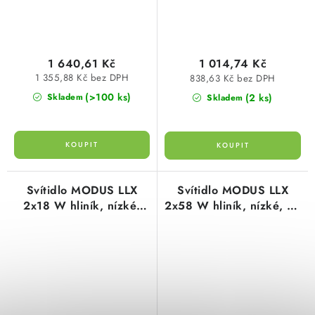
1 640,61 Kč
1 014,74 Kč
1 355,88 Kč bez DPH
838,63 Kč bez DPH
(>100 ks)
(2 ks)
Skladem
Skladem
Svítidlo MODUS LLX
Svítidlo MODUS LLX
2x18 W hliník, nízké,
2x58 W hliník, nízké, el.
elektron. předř.
předřadník zářivkové
zářivkové LLX218ALEP
LLX258ALEP