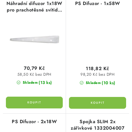
Náhradní difuzor 1x18W
PS Difuzor - 1x58W
pro prachotěsné svítidlo
DUST LED a Trust,
Greenlux GXOS241
70,79 Kč
118,82 Kč
58,50 Kč bez DPH
98,20 Kč bez DPH
(13 ks)
(10 ks)
Skladem
Skladem
PS Difuzor - 2x18W
Spojka SLIM 2x
zářivkové 1332004007