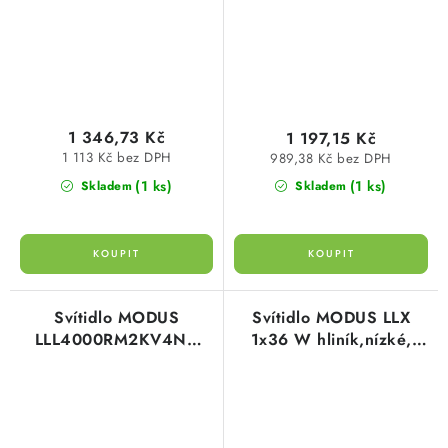
1 346,73 Kč
1 197,15 Kč
1 113 Kč bez DPH
989,38 Kč bez DPH
(1 ks)
(1 ks)
Skladem
Skladem
Svítidlo MODUS
Svítidlo MODUS LLX
LLL4000RM2KV4ND
1x36 W hliník,nízké,
LED 1200mm
elektron.předřad.
zářivkové LLX136ALEP