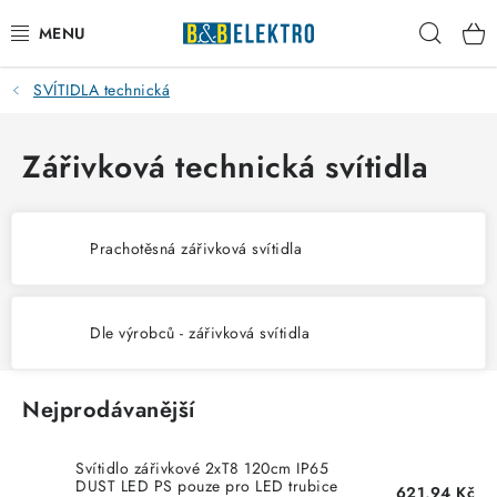
Přejít
Hleda
na
obsah
SVÍTIDLA technická
Reklamace / Vrácení zboží
Blog
Zářivková technická svítidla
Kontakty
Prachotěsná zářivková svítidla
VYTÁPĚNÍ
VYPÍNAČE
Dle výrobců - zářivková svítidla
ELEKTROMATERIÁL
Nejprodávanější
JISTIČE
Svítidlo zářivkové 2xT8 120cm IP65
DUST LED PS pouze pro LED trubice
621,94 Kč