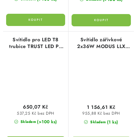
Svítidlo pro LED T8
Svítidlo zářivkové
trubice TRUST LED PS
2x36W MODUS LLX
1xT8/150CM Greenlux
hliníková mřížka, nízké,
GXWP502
el.předřadník
LLX236ALEP
650,07 Kč
1 156,61 Kč
537,25 Kč bez DPH
955,88 Kč bez DPH
(>100 ks)
(1 ks)
Skladem
Skladem