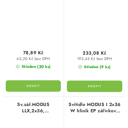
78,89 Kč
233,08 Kč
65,20 Kč bez DPH
192,63 Kč bez DPH
(30 ks)
(9 ks)
Skladem
Skladem
Sv.zář.MODUS
Svítidlo MODUS I 2x36
LLX,2x36,
W hliník EP zářivkové
(DP)el.předřadník
I236AL600EP