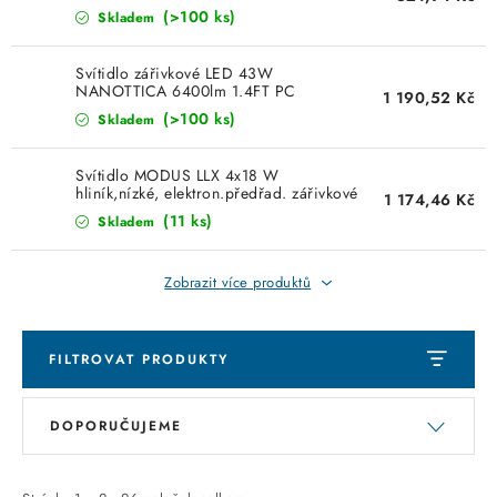
KABELY
Greenlux GXWP210
(>100 ks)
Skladem
ŽÁROVKY
Svítidlo zářivkové LED 43W
NANOTTICA 6400lm 1.4FT PC
1 190,52 Kč
6400/840 Trevos 100007
VENTILÁTORY
(>100 ks)
Skladem
FOTOVOLTAIKA
Svítidlo MODUS LLX 4x18 W
hliník,nízké, elektron.předřad. zářivkové
1 174,46 Kč
LLX418ALEP
(11 ks)
Skladem
OHŘÍVAČE VODY
Zobrazit více produktů
CHYTRÁ DOMÁCNOST
SVÍTIDLA domovní
FILTROVAT PRODUKTY
V
Ř
LED osvětlení
DOPORUČUJEME
ý
a
SVÍTIDLA interiérová
p
z