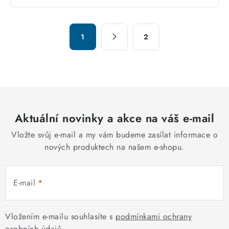
v
l
á
S
d
1
2
t
a
r
c
á
n
í
k
p
o
r
v
Aktuální novinky a akce na váš e-mail
v
á
k
Vložte svůj e-mail a my vám budeme zasílat informace o
n
y
nových produktech na našem e-shopu.
í
v
ý
E-mail
p
i
s
Vložením e-mailu souhlasíte s
podmínkami ochrany
u
osobních údajů