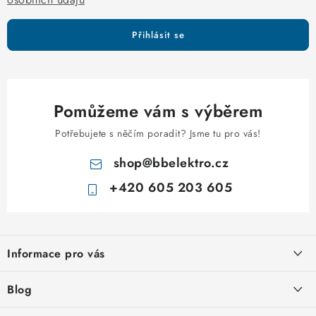
Přihlásit se
Pomůžeme vám s výběrem
Potřebujete s něčím poradit? Jsme tu pro vás!
shop
@
bbelektro.cz
+420 605 203 605
Z
á
Informace pro vás
p
a
Otevírací doba výdejny
Blog
t
Obchodní podmínky