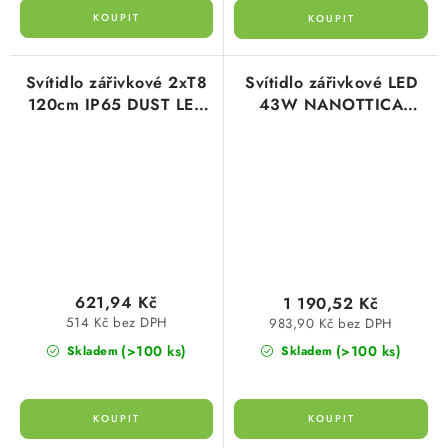
Svítidlo zářivkové 2xT8
Svítidlo zářivkové LED
120cm IP65 DUST LED
43W NANOTTICA
PS pouze pro LED
6400lm 1.4FT PC
trubice Greenlux
6400/840 Trevos
GXWP210
100007
621,94 Kč
1 190,52 Kč
514 Kč bez DPH
983,90 Kč bez DPH
(>100 ks)
(>100 ks)
Skladem
Skladem