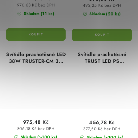
970,63 Kč bez DPH
493,25 Kč bez DPH
(11 ks)
(20 ks)
Skladem
Skladem
Svítidlo prachotěsné LED
Svítidlo prachotěsné
38W TRUSTER-CM 3G
TRUST LED PS
5100lm neutrální bílá
1xT8/120CM pro LED
Greenlux GXWP324
trubice Greenlux
GXWP501
975,48 Kč
456,78 Kč
806,18 Kč bez DPH
377,50 Kč bez DPH
(>100 ks)
(>100 ks)
Skladem
Skladem