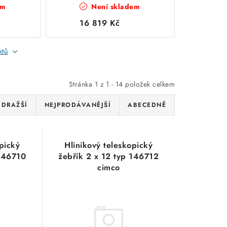
em
Není skladem
16 819 Kč
ktů
Stránka
1
z
1
-
14
položek celkem
JDRAŽŠÍ
NEJPRODÁVANĚJŠÍ
ABECEDNĚ
pický
Hliníkový teleskopický
 146710
žebřík 2 x 12 typ 146712
cimco