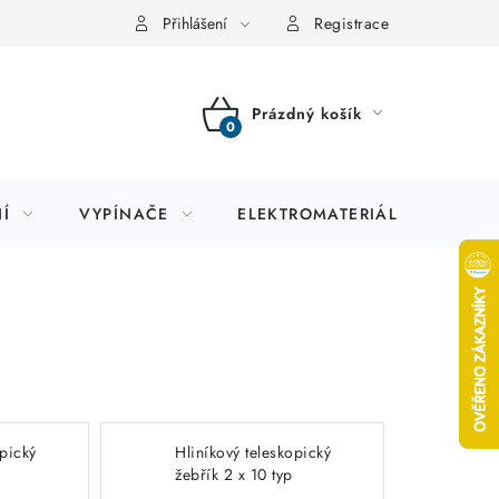
Přihlášení
Registrace
Prázdný košík
NÁKUPNÍ
KOŠÍK
Í
VYPÍNAČE
ELEKTROMATERIÁL
JIS
opický
Hliníkový teleskopický
žebřík 2 x 10 typ
146710 cimco