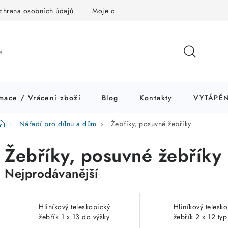
chrana osobních údajů
Moje objednávka
mace / Vrácení zboží
Blog
Kontakty
VYTÁPĚN
Domů
Nářadí pro dílnu a dům
Žebříky, posuvné žebříky
Žebříky, posuvné žebříky
Nejprodávanější
Hliníkový teleskopický
Hliníkový telesk
žebřík 1 x 13 do výšky
žebřík 2 x 12 typ
4,8 m typ 146725
146712 cimco