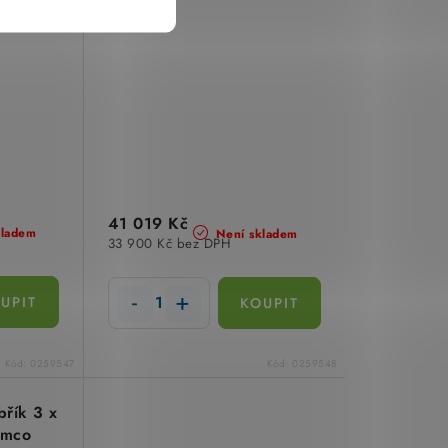
41 019 Kč
kladem
Není skladem
33 900 Kč bez DPH
Kód:
0259547
Kód:
0259548
břík 3 x
imco