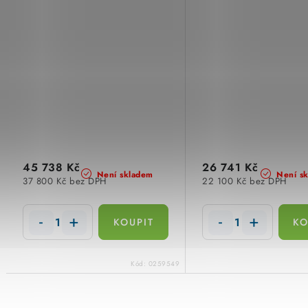
45 738 Kč
26 741 Kč
Není skladem
Není s
37 800 Kč bez DPH
22 100 Kč bez DPH
Kód:
0259549