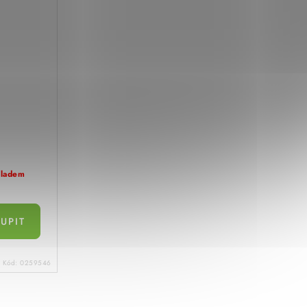
kladem
Kód:
0259546