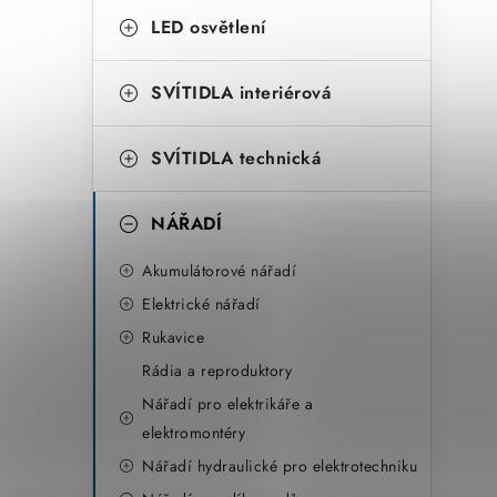
LED osvětlení
SVÍTIDLA interiérová
SVÍTIDLA technická
NÁŘADÍ
Akumulátorové nářadí
Elektrické nářadí
Rukavice
Rádia a reproduktory
Nářadí pro elektrikáře a
elektromontéry
Nářadí hydraulické pro elektrotechniku