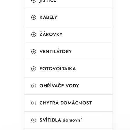
r
JISTIČE
i
KABELY
e
ŽÁROVKY
VENTILÁTORY
FOTOVOLTAIKA
OHŘÍVAČE VODY
CHYTRÁ DOMÁCNOST
SVÍTIDLA domovní