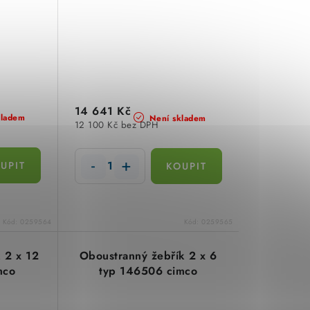
14 641 Kč
kladem
Není skladem
12 100 Kč bez DPH
Kód:
0259564
Kód:
0259565
 2 x 12
Oboustranný žebřík 2 x 6
mco
typ 146506 cimco