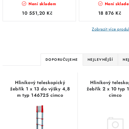
Není skladem
Není sklad
cimco
10 551,20 Kč
18 876 Kč
Zobrazit více produ
Ř
DOPORUČUJEME
NEJLEVNĚJŠÍ
NE
a
V
z
Hliníkový teleskopický
Hliníkový telesko
ý
e
žebřík 1 x 13 do výšky 4,8
žebřík 2 x 10 typ
m typ 146725 cimco
cimco
p
n
i
í
s
p