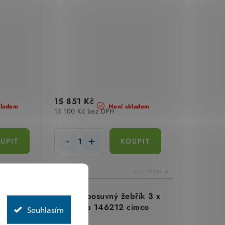
15 851 Kč
kladem
Není skladem
13 100 Kč bez DPH
Kód:
0259562
Kód:
0259559
břík 3 x
Třídílný posuvný žebřík 3 x
cimco
12 typ 146212 cimco
Souhlasím