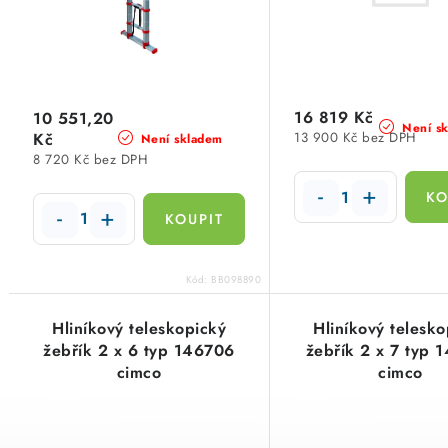
p
r
r
o
o
d
d
16 819 Kč
10 551,20
u
Není s
Kč
13 900 Kč bez DPH
Není skladem
u
8 720 Kč bez DPH
k
k
t
t
ů
ů
Kód:
BB098890
Hliníkový teleskopický
Hliníkový telesko
žebřík 2 x 6 typ 146706
žebřík 2 x 7 typ 
cimco
cimco