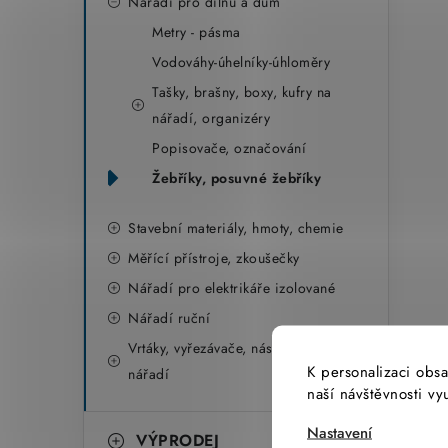
Nářadí pro dílnu a dům
Metry - pásma
Vodováhy-úhelníky-úhloměry
Tašky, brašny, boxy, kufry na
nářadí, organizéry
Popisovače, označování
Žebříky, posuvné žebříky
Stavební materiály, hmoty, chemie
Měřící přístroje, zkoušečky
Nářadí pro elektrikáře izolované
Nářadí ruční
Vrtáky, vyřezávače, nástroje k el.
K personalizaci obsa
nářadí
naší návštěvnosti v
Nastavení
VÝPRODEJ