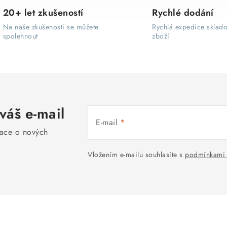
O
20+ let zkušeností
Rychlé dodání
v
Na naše zkušenosti se můžete
Rychlá expedice sklad
spolehnout
zboží
l
á
d
a
váš e-mail
c
E-mail
í
mace o nových
p
Vložením e-mailu souhlasíte s
podmínkami 
r
v
k
y