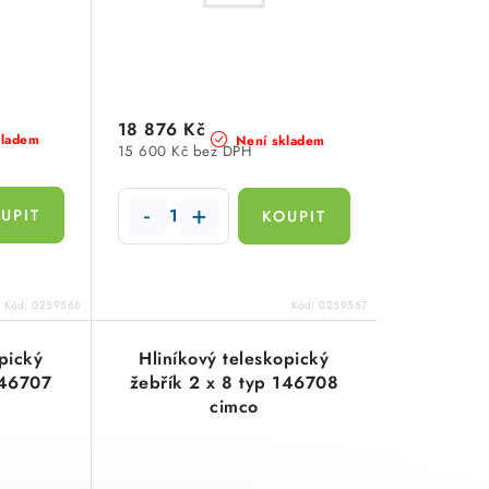
18 876 Kč
kladem
Není skladem
15 600 Kč bez DPH
Kód:
0259566
Kód:
0259567
pický
Hliníkový teleskopický
146707
žebřík 2 x 8 typ 146708
cimco