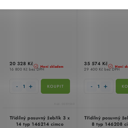
20 328 Kč
35 574 Kč
Není skladem
Není s
16 800 Kč bez DPH
29 400 Kč bez DPH
Kód:
0259560
Třídílný posuvný žebřík 3 x
Třídílný posuvný že
14 typ 146214 cimco
8 typ 146208 c