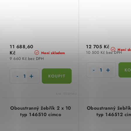
11 688,60
12 705 Kč
Není s
Kč
10 500 Kč bez DPH
Není skladem
9 660 Kč bez DPH
Kód:
0259563
Oboustranný žebřík 2 x 10
Oboustranný žebřík
typ 146510 cimco
typ 146512 ci