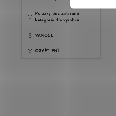
Položky bez zařazené
kategorie dle výrobců
VÁNOCE
OSVĚTLENÍ