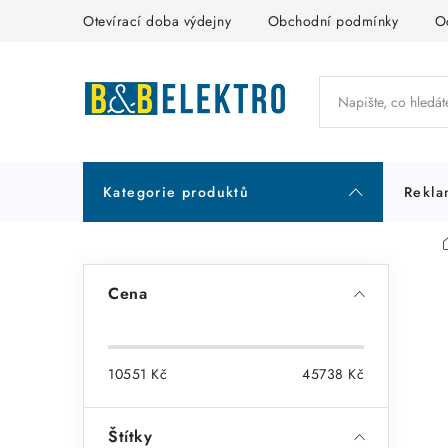
Přejít
Otevírací doba výdejny
Obchodní podmínky
O
na
obsah
Kategorie produktů
Rekla
P
Cena
o
s
10551
Kč
45738
Kč
t
r
Štítky