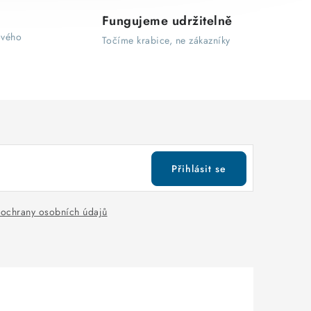
Fungujeme udržitelně
ového
Točíme krabice, ne zákazníky
Přihlásit se
ochrany osobních údajů