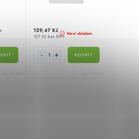
129,47 Kč
m
Není skladem
107 Kč bez DPH
Kód:
0250533
Kód:
0250539