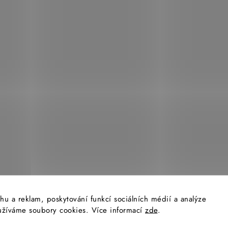
d
a
c
í
p
r
v
k
y
v
ý
p
hu a reklam, poskytování funkcí sociálních médií a analýze
i
yužíváme soubory cookies. Více informací
zde
.
s