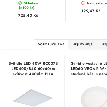
Skladem
Není sklad
4000lm PILA
bílá, s napaječe
(>100 ks)
911401879684
bílé, čtvercov
129,47 Kč
725,40 Kč
Ř
DOPORUČUJEME
NEJLEVNĚJŠÍ
NE
a
V
z
Svítidlo LED 40W RC007B
Svítidlo vestavné 
ý
e
LED40S/840 60x60cm
LED60 VEGA-R Whi
svítivost 4000lm PILA
studená bílá, s na
p
n
911401879684
bílé, kruhov
i
í
s
p
p