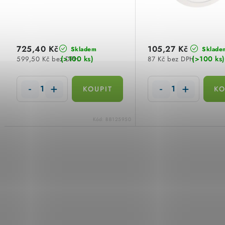
r
r
o
o
d
d
725,40 Kč
105,27 Kč
Skladem
Sklade
u
(>100 ks)
(>100 ks)
599,50 Kč bez DPH
87 Kč bez DPH
u
k
k
t
t
ů
Kód:
BB125950
ů
O
v
l
á