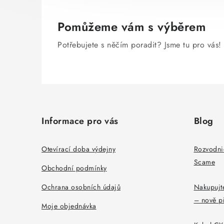
Pomůžeme vám s výběrem
Potřebujete s něčím poradit? Jsme tu pro vás!
Z
á
Informace pro vás
Blog
p
a
Otevírací doba výdejny
Rozvodni
Scame
t
Obchodní podmínky
í
Ochrana osobních údajů
Nakupujte
– nově p
Moje objednávka