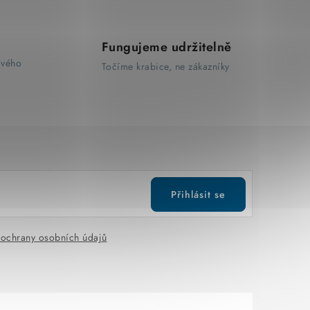
Fungujeme udržitelně
ového
Točíme krabice, ne zákazníky
Přihlásit se
ochrany osobních údajů