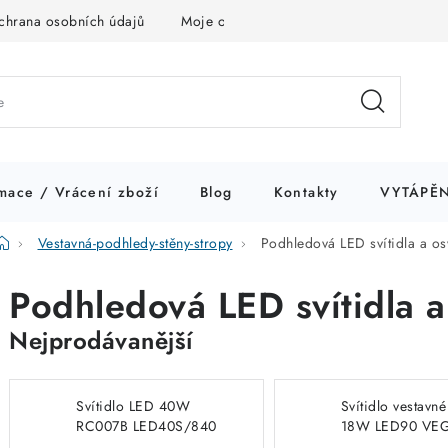
chrana osobních údajů
Moje objednávka
mace / Vrácení zboží
Blog
Kontakty
VYTÁPĚN
Domů
Vestavná-podhledy-stěny-stropy
Podhledová LED svítidla a os
Podhledová LED svítidla a
Nejprodávanější
Svítidlo LED 40W
Svítidlo vestavn
RC007B LED40S/840
18W LED90 VEG
60x60cm svítivost
White CW, stud