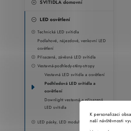
SVÍTIDLA domovní
LED osvětlení
Technická LED svítidla
Podlahové, nájezdové, venkovní LED
osvětlení
Přisazená, závěsná LED svítidla
Vestavná-podhledy-stěny-stropy
Vestavná LED svítidla a osvětlení
Podhledová LED svítidla a
osvětlení
Downlight vestavná a přisazená
LED svítidla
K personalizaci obsa
naší návštěvnosti v
LED pásky, LED moduly