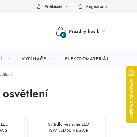
Přihlášení
Registrace
Prázdný košík
NÁKUPNÍ
KOŠÍK
Í
VYPÍNAČE
ELEKTROMATERIÁL
JIS
větlení
 osvětlení
é LED
Svítidlo vestavné LED
A-S
12W LED60 VEGA-R
ená
White CW, studená