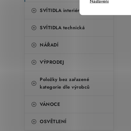
Nastavení
SVÍTIDLA interiérová
SVÍTIDLA technická
NÁŘADÍ
VÝPRODEJ
Položky bez zařazené
kategorie dle výrobců
VÁNOCE
OSVĚTLENÍ