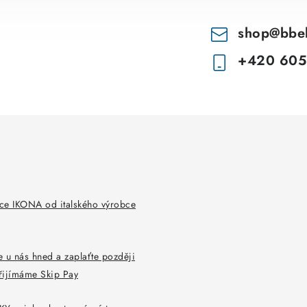
shop
@
bbe
+420 605
ce IKONA od italského výrobce
 u nás hned a zaplaťte později
řijímáme Skip Pay