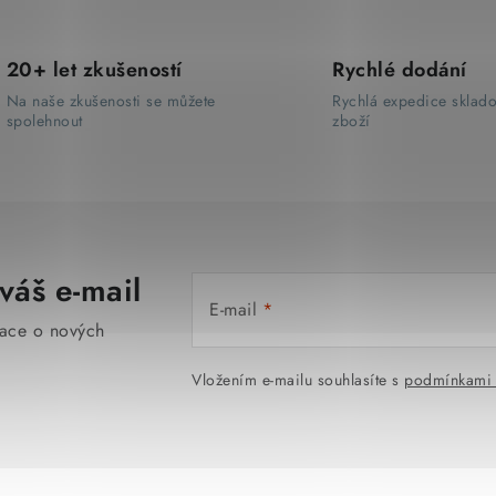
20+ let zkušeností
Rychlé dodání
Na naše zkušenosti se můžete
Rychlá expedice sklad
spolehnout
zboží
váš e-mail
E-mail
mace o nových
Vložením e-mailu souhlasíte s
podmínkami 