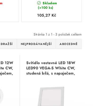
em
Skladem
m,
bílá, s napaječem,
(>100 ks)
bílé, kruhové
105,27 Kč
Stránka
1
z
1
-
3
položek celkem
JDRAŽŠÍ
NEJPRODÁVANĚJŠÍ
ABECEDNĚ
LED 12W
Svítidlo vestavné LED 18W
te CW,
LED90 VEGA-S White CW,
paječem,
studená bílá, s napaječem,
é
bílé, čtvercov