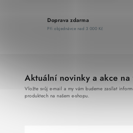
Doprava zdarma
Při objednávce nad 3 000 Kč
Aktuální novinky a akce na 
Vložte svůj e-mail a my vám budeme zasílat infor
produktech na našem e-shopu.