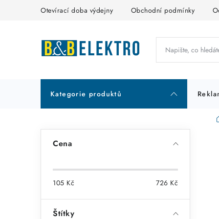
Přejít
Otevírací doba výdejny
Obchodní podmínky
O
na
obsah
Kategorie produktů
Rekla
P
Cena
o
s
105
Kč
726
Kč
t
r
Štítky