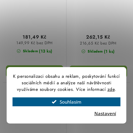
181,49 Kč
262,15 Kč
149,99 Kč bez DPH
216,65 Kč bez DPH
(13 ks)
(1 ks)
Skladem
Skladem
K personalizaci obsahu a reklam, poskytování funkcí
sociálních médií a analýze naší návštěvnosti
využíváme soubory cookies. Více informací
zde
.
céliane TITAN KRYT Č.6
céliane TITAN KRYT
typ 68301 legrand
ZÁSUVKY 1xRJ46 typ
Souhlasím
68551 legrand
Nastavení