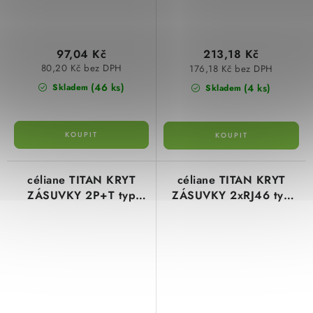
97,04 Kč
213,18 Kč
80,20 Kč bez DPH
176,18 Kč bez DPH
(46 ks)
(4 ks)
Skladem
Skladem
céliane TITAN KRYT
céliane TITAN KRYT
ZÁSUVKY 2P+T typ
ZÁSUVKY 2xRJ46 typ
68412 legrand
68552 legrand