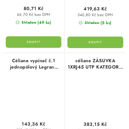
80,71 Kč
419,63 Kč
66,70 Kč bez DPH
346,80 Kč bez DPH
(49 ks)
(5 ks)
Skladem
Skladem
Céliane vypínač č.1
céliane ZÁSUVKA
jednopólový Legrand
1XRJ45 UTP KATEGORIE
067002
6 typ 67344 legrand
143,36 Kč
383,15 Kč