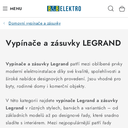
Přejít
Hleda
na
obsah
Domovní vypínače a zásuvky
Reklamace / Vrácení zboží
Blog
Vypínače a zásuvky LEGRAND
Kontakty
Vypínače a zásuvky Legrand
patří mezi oblíbené prvky
VYTÁPĚNÍ
moderní elektroinstalace díky své kvalitě, spolehlivosti a
široké nabídce designových provedení. Jsou vhodné pro
VYPÍNAČE
byty, rodinné domy i komerční objekty.
ELEKTROMATERIÁL
V této kategorii najdete
vypínače Legrand a zásuvky
Legrand
v různých stylech, barvách a variantách – od
JISTIČE
základních modelů až po designové řady, které snadno
sladíte s interiérem. Mezi nejpopulárnější patří řady