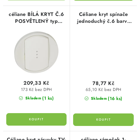
céliane BÍLÁ KRYT Č.6
Céliane kryt spínače
POSVĚTLENÝ typ
jednoduchý č.6 barva
68003 legrand
bílá Legrand 068001
209,33 Kč
78,77 Kč
173 Kč bez DPH
65,10 Kč bez DPH
(1 ks)
(16 ks)
Skladem
Skladem
Céliane kryt zásuvky TV-
céliane rámeček 1-