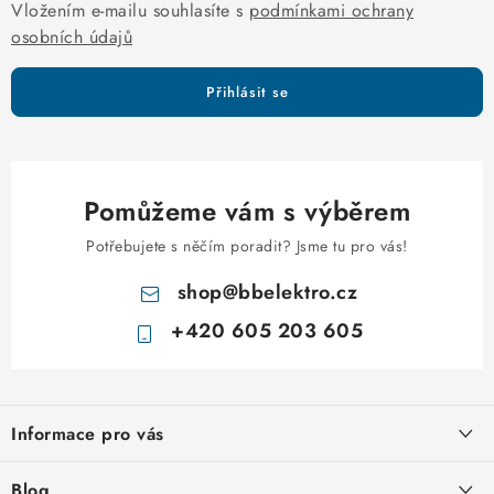
s
Vložením e-mailu souhlasíte s
podmínkami ochrany
u
osobních údajů
Přihlásit se
Pomůžeme vám s výběrem
Potřebujete s něčím poradit? Jsme tu pro vás!
shop
@
bbelektro.cz
+420 605 203 605
Z
á
Informace pro vás
p
a
Otevírací doba výdejny
Blog