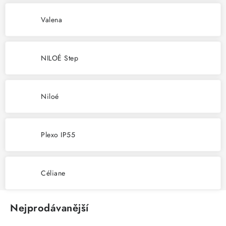
SVÍTIDLA technická
Valena
NÁŘADÍ
NILOÉ Step
VÝPRODEJ
Položky bez zařazené kategorie dle výrobců
Niloé
VÁNOCE
Plexo IP55
OSVĚTLENÍ
Otevírací doba výdejny
Obchodní podmínky
Céliane
Ochrana osobních údajů
Moje objednávka
Nejprodávanější