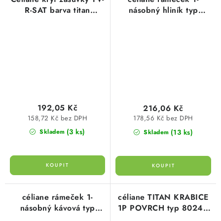
R-SAT barva titan
násobný hliník typ
Legrand 068585
68921 legrand
192,05 Kč
216,06 Kč
158,72 Kč bez DPH
178,56 Kč bez DPH
(3 ks)
(13 ks)
Skladem
Skladem
céliane rámeček 1-
céliane TITAN KRABICE
násobný kávová typ
1P POVRCH typ 80244
66721 legrand
legrand