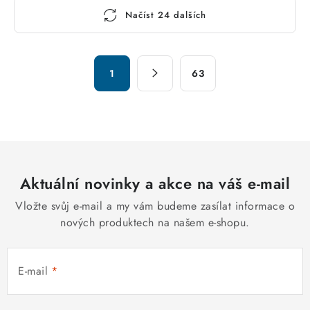
O
Načíst 24 dalších
v
l
á
S
d
1
63
t
a
r
c
á
n
í
k
p
o
r
v
Aktuální novinky a akce na váš e-mail
v
á
k
Vložte svůj e-mail a my vám budeme zasílat informace o
n
y
nových produktech na našem e-shopu.
í
v
ý
E-mail
p
i