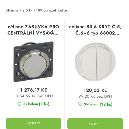
p
z
i
e
Stránka
1
z
63
-
1489
položek celkem
s
n
p
í
céliane ZÁSUVKA PRO
céliane BÍLÁ KRYT Č.5,
CENTRÁLNÍ VYSÁVÁNÍ
Č.6+6 typ 68002
r
p
TITAN typ 67431
legrand
o
r
legrand
d
o
u
d
k
u
t
k
ů
t
1 276,17 Kč
120,03 Kč
ů
1 054,69 Kč bez DPH
99,20 Kč bez DPH
(1 ks)
(18 ks)
Skladem
Skladem