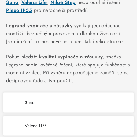
KABELY
Suno
,
Valena Life
,
Niloé Step
nebo odolné řešení
Plexo IP55
pro náročnější prostředí.
ŽÁROVKY
Legrand vypínače a zásuvky
vynikají jednoduchou
VENTILÁTORY
montáží, bezpečným provozem a dlouhou životností.
Jsou ideální jak pro nové instalace, tak i rekonstrukce.
FOTOVOLTAIKA
Pokud hledáte
kvalitní vypínače a zásuvky
, značka
OHŘÍVAČE VODY
Legrand nabízí ověřené řešení, které spojuje funkčnost a
moderní vzhled. Při výběru doporučujeme zaměřit se na
CHYTRÁ DOMÁCNOST
designovou řadu a typ použití.
SVÍTIDLA domovní
Suno
LED osvětlení
Valena LIFE
SVÍTIDLA interiérová