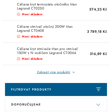
Céliane kryt termostatu otočného titan
Legrand CT0250
574,23 Kč
Není skladem
Céliane stmívač otočný 200W titan
Legrand CT0408
3 789,18 Kč
Není skladem
Céliane kryt stmívače titan pro stmívač
150W s N vodičem Legrand CT0064
316,89 Kč
Není skladem
Zobrazit více produktů
FILTROVAT PRODUKTY
V
Ř
DOPORUČUJEME
ý
a