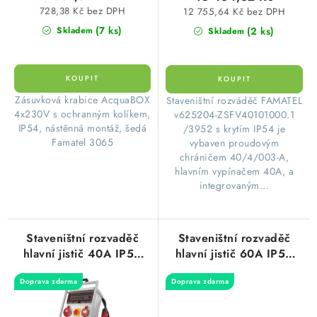
ů
728,38 Kč bez DPH
12 755,64 Kč bez DPH
(7 ks)
(2 ks)
Skladem
Skladem
​Zásuvková krabice AcquaBOX
​Staveništní rozváděč FAMATEL
4x230V s ochranným kolíkem,
v625204-ZSFV40101000.1
IP54, nástěnná montáž, šedá
/3952 s krytím IP54 je
Famatel 3065
vybaven proudovým
chráničem 40/4/003-A,
hlavním vypínačem 40A, a
integrovaným...
Staveništní rozvaděč
Staveništní rozvaděč
hlavní jistič 40A IP54
hlavní jistič 60A IP54
4x230V/16A,
8x230V/16A,
Doprava zdarma
Doprava zdarma
1x400V/16A/5p,
2x400V/16A/5p,
1x400V/32A/5p s
2x400V/32A/5p s
proudovým chráničem
proudovým chráničem