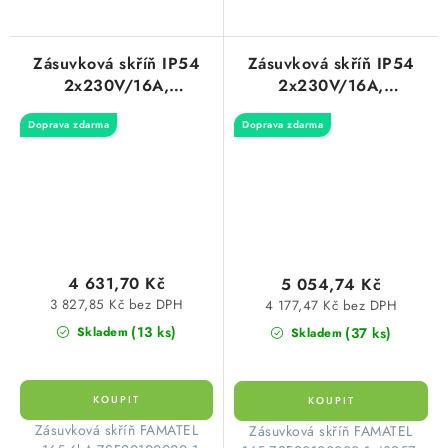
Zásuvková skříň IP54
Zásuvková skříň IP54
2x230V/16A,
2x230V/16A,
1x400V/16A/5p s
1x400V/16A/5p s
Doprava zdarma
Doprava zdarma
jištěním 2xPL6-B16/1,
jištěním 2xPL7-B16/1,
1xPL6-B16/3 a
1xPL7-B16/3 a
proudových chráničem
proudových chráničem
PF6-40/4/003-A
PF7-40/4/003-A
245x215x155mm
245x215x155mm
Famatel ZSF20100000.1
Famatel ZSF20100000.1
/3957
/3957
4 631,70 Kč
5 054,74 Kč
3 827,85 Kč bez DPH
4 177,47 Kč bez DPH
(13 ks)
(37 ks)
Skladem
Skladem
​Zásuvková skříň FAMATEL
​Zásuvková skříň FAMATEL