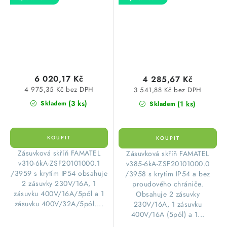
1x400V/32A/5p s
1x400V/32A/5p s
jištěním 2xPL6-B16/1,
jištěním 2xPL6-B16/1,
1xPL6-B16/3, 1xPL6-
1xPL6-B16/3, 1xPL6-
B32/3 a proudovým
B32/3 bez chrániče
chráničem PF6-
330x215x155mm
40/4/003-A
Famatel ZSF20101000.0
398x266x153mm
/3958
Famatel ZSF20101000.1
6 020,17 Kč
4 285,67 Kč
/3959
4 975,35 Kč bez DPH
3 541,88 Kč bez DPH
(3 ks)
(1 ks)
Skladem
Skladem
​Zásuvková skříň FAMATEL
​Zásuvková skříň FAMATEL
v310-6kA-ZSF20101000.1
v385-6kA-ZSF20101000.0
/3959 s krytím IP54 obsahuje
/3958 s krytím IP54 a bez
2 zásuvky 230V/16A, 1
proudového chrániče.
zásuvku 400V/16A/5pól a 1
Obsahuje 2 zásuvky
zásuvku 400V/32A/5pól....
230V/16A, 1 zásuvku
400V/16A (5pól) a 1...