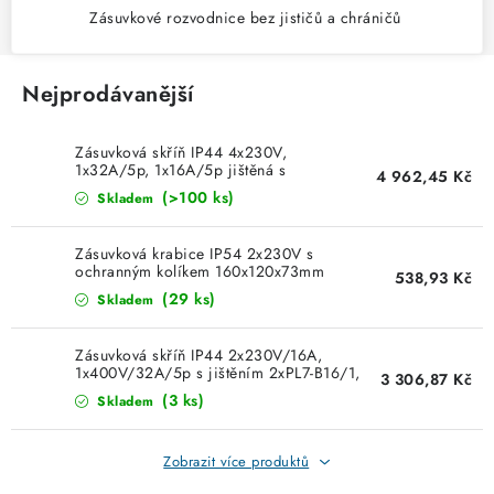
Zásuvkové rozvodnice bez jističů a chráničů
Nejprodávanější
Zásuvková skříň IP44 4x230V,
1x32A/5p, 1x16A/5p jištěná s
4 962,45 Kč
chráničem SCAME 632.31WW-111F2
(>100 ks)
Skladem
Zásuvková krabice IP54 2x230V s
ochranným kolíkem 160x120x73mm
538,93 Kč
hladké boky Famatel 3064
(29 ks)
Skladem
Zásuvková skříň IP44 2x230V/16A,
1x400V/32A/5p s jištěním 2xPL7-B16/1,
3 306,87 Kč
1xPL7-B32/3 bez chrániče
(3 ks)
Skladem
245x215x155m Famatel ZSF20001000.0
/3957
Zobrazit více produktů