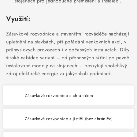
stojanech pro jednoduché přemístění a instalaci.
SVÍTIDLA technická
Využití:
NÁŘADÍ
Zásuvkové rozvodnice a staveništní rozváděče nacházejí
VÝPRODEJ
uplatnění na stavbách, při pořádání venkovních akcí, v
průmyslových provozech i v dočasných instalacích. Díky
Položky bez zařazené kategorie dle výrobců
široké nabídce variant – od přenosných skříní po pevně
instalované modely na stojanech – poskytují spolehlivý
VÁNOCE
zdroj elektrické energie za jakýchkoli podmínek.
OSVĚTLENÍ
Zásuvkové rozvodnice s chráničem
Otevírací doba výdejny
Obchodní podmínky
Ochrana osobních údajů
Moje objednávka
Zásuvkové rozvodnice s jističi (bez chrániče)