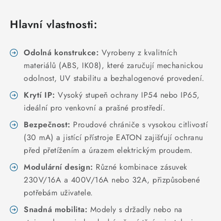
KABELY
Hlavní vlastnosti:
ŽÁROVKY
VENTILÁTORY
Odolná konstrukce:
Vyrobeny z kvalitních
materiálů (ABS, IK08), které zaručují mechanickou
FOTOVOLTAIKA
odolnost, UV stabilitu a bezhalogenové provedení.
Krytí IP:
Vysoký stupeň ochrany IP54 nebo IP65,
OHŘÍVAČE VODY
ideální pro venkovní a prašné prostředí.
Bezpečnost:
Proudové chrániče s vysokou citlivostí
CHYTRÁ DOMÁCNOST
(30 mA) a jistící přístroje EATON zajišťují ochranu
před přetížením a úrazem elektrickým proudem.
SVÍTIDLA domovní
Modulární design:
Různé kombinace zásuvek
230V/16A a 400V/16A nebo 32A, přizpůsobené
LED osvětlení
potřebám uživatele.
SVÍTIDLA interiérová
Snadná mobilita:
Modely s držadly nebo na