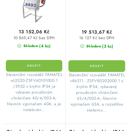
830x380x500mm
845x465x540mm
Famatel
Famatel
ZSFV40101000.1
ZSFV80202000.1
/3952
/3952
13 152,06 Kč
19 513,67 Kč
10 869,47 Kč bez DPH
16 127 Kč bez DPH
(4 ks)
(3 ks)
Skladem
Skladem
​Staveništní rozváděč FAMATEL
​Staveništní rozváděč FAMATEL
v62520-ZSFV40101000.1
v86211 - ZSFV80202000.1 s
/3952 s krytím IP54 je
krytím IP54, vybavený
vybaven proudovým
proudovým chráničem
chráničem 40/4/003-A,
63/4/003-A, hlavním
hlavním vypínačem 40A, a je
vypínačem 63A, a rozsáhlou
instalován...
sestavou...