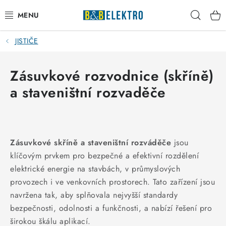
Přejít
Hleda
na
obsah
JISTIČE
Reklamace / Vrácení zboží
Blog
Zásuvkové rozvodnice (skříně)
a staveništní rozvaděče
Kontakty
VYTÁPĚNÍ
Zásuvkové skříně a staveništní rozváděče
jsou
VYPÍNAČE
klíčovým prvkem pro bezpečné a efektivní rozdělení
elektrické energie na stavbách, v průmyslových
ELEKTROMATERIÁL
provozech i ve venkovních prostorech. Tato zařízení jsou
navržena tak, aby splňovala nejvyšší standardy
JISTIČE
bezpečnosti, odolnosti a funkčnosti, a nabízí řešení pro
širokou škálu aplikací.