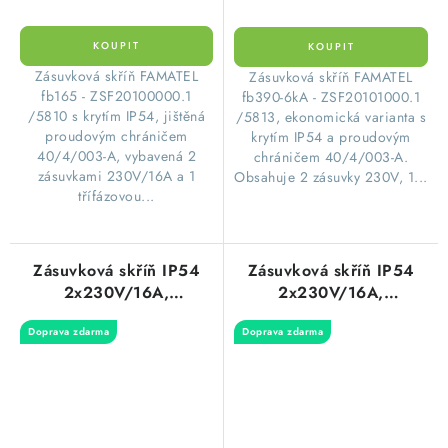
​Zásuvková skříň FAMATEL
​Zásuvková skříň FAMATEL
fb165 - ZSF20100000.1
fb390-6kA - ZSF20101000.1
/5810 s krytím IP54, jištěná
/5813, ekonomická varianta s
proudovým chráničem
krytím IP54 a proudovým
40/4/003-A, vybavená 2
chráničem 40/4/003-A.
zásuvkami 230V/16A a 1
Obsahuje 2 zásuvky 230V, 1...
třífázovou...
Zásuvková skříň IP54
Zásuvková skříň IP54
2x230V/16A,
2x230V/16A,
1x400V/16A/5p,
1x400V/16A/5p,
Doprava zdarma
Doprava zdarma
1x400V/32A/5p s
1x400V/32A/5p s
jištěním 2xPL6-B16/1,
jištěním 2xPL6-B16/1,
1xPL6-B16/3 s
1xPL6-B16/3, 1xPL6-
proudovým chráničem
B32/3 a proudovým
PF6-40/4/003-A
chráničem PF6-
330x215x155mm
40/4/003-A