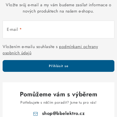
á
k
Vložte svůj e-mail a my vám budeme zasílat informace o
n
y
nových produktech na našem e-shopu.
í
v
ý
E-mail
p
i
s
Vložením e-mailu souhlasíte s
podmínkami ochrany
u
osobních údajů
Přihlásit se
Pomůžeme vám s výběrem
Potřebujete s něčím poradit? Jsme tu pro vás!
shop
@
bbelektro.cz