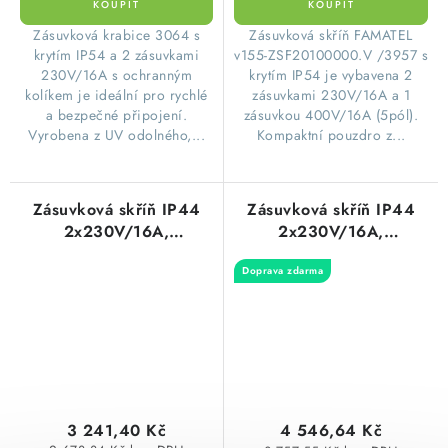
​Zásuvková krabice 3064 s
​Zásuvková skříň FAMATEL
krytím IP54 a 2 zásuvkami
v155-ZSF20100000.V /3957 s
230V/16A s ochranným
krytím IP54 je vybavena 2
kolíkem je ideální pro rychlé
zásuvkami 230V/16A a 1
a bezpečné připojení.
zásuvkou 400V/16A (5pól).
Vyrobena z UV odolného,...
Kompaktní pouzdro z...
Zásuvková skříň IP44
Zásuvková skříň IP44
2x230V/16A,
2x230V/16A,
1x400V/16A/5p s
1x400V/16A/5p,
Doprava zdarma
jištěním 2xPL7-B16/1,
1x400V/32A/5p s
1xPL7-B16/3 bez
jištěním 2xPL7-B16/1,
chrániče 245x215x155m
1xPL7-B16/3, 1xPL7-
Famatel
B32/3 bez chrániče
ZSF20100000.0 /3957
330x215x155m Famatel
ZSF20101000.0 /3958
3 241,40 Kč
4 546,64 Kč