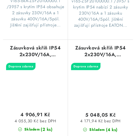
v165-6kA-ZSF20100000.1
v165-ZSF20100000.1 /3957 s
/3957 s krytím IP54 obsahuje
krytím IP54 nabízí 2 zásuvky
2 zásuvky 230V/16A a 1
230V/16A a 1 zásuvku
zásuvku 400V/16A/5pól.
400V/16A/5pól. Jištění
Jištění zajišťují přístroje...
zajišťují přístroje EATON...
Zásuvková skříň IP54
Zásuvková skříň IP54
2x230V/16A,
2x230V/16A,
1x400V/16A/5p s
1x400V/16A/5p,
Doprava zdarma
Doprava zdarma
jištěním 2xPL7-B16/1,
1x400V/32A/5p s
1xPL7-B16/3 a
jištěním 2xPL6-B16/1,
proudovým chráničem
1xPL6-B16/3 a
PF7-40/4/003-A
proudovým chráničem
270x220x120mm
PF6-40/4/003-A
Famatel ZSF20100000.1
340x270x120mm
/5810
Famatel ZSF20101000.1
/5813
4 906,91 Kč
5 048,05 Kč
4 055,30 Kč bez DPH
4 171,94 Kč bez DPH
(2 ks)
(4 ks)
Skladem
Skladem