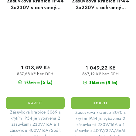
Zásuvková krabice IP44
Zásuvková krabice IP44
2x230V s ochranným
2x230V s ochranným
kolíkem,
kolíkem,
1x400V/16A/5p
1x400V/32A/5p
170x140x90mm hladké
170x140x90mm hladké
boky Famatel 3069
boky Famatel 3070
1 013,59 Kč
1 049,22 Kč
837,68 Kč bez DPH
867,12 Kč bez DPH
(6 ks)
(5 ks)
Skladem
Skladem
​Zásuvková krabice 3069 s
​Zásuvková krabice 3070 s
krytím IP54 je vybavena 2
krytím IP54 je vybavena 2
zásuvkami 230V/16A a 1
zásuvkami 230V/16A a 1
zásuvkou 400V/16A/5pól.
zásuvkou 400V/32A/5pól.