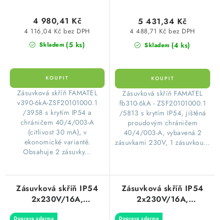
Famatel ZSF20101000.1
340x270x120mm
/3958
Famatel ZSF20101000.1
4 980,41 Kč
5 431,34 Kč
/5813
4 116,04 Kč bez DPH
4 488,71 Kč bez DPH
(5 ks)
(4 ks)
Skladem
Skladem
​Zásuvková skříň FAMATEL
​Zásuvková skříň FAMATEL
v390-6kA-ZSF20101000.1
fb310-6kA - ZSF20101000.1
/3958 s krytím IP54 a
/5813 s krytím IP54, jištěná
chráničem 40/4/003-A
proudovým chráničem
(citlivost 30 mA), v
40/4/003-A, vybavená 2
ekonomické variantě.
zásuvkami 230V, 1 zásuvkou...
Obsahuje 2 zásuvky...
Zásuvková skříň IP54
Zásuvková skříň IP54
2x230V/16A,
2x230V/16A,
1x400V/16A/5p,
1x400V/16A/5p,
Doprava zdarma
Doprava zdarma