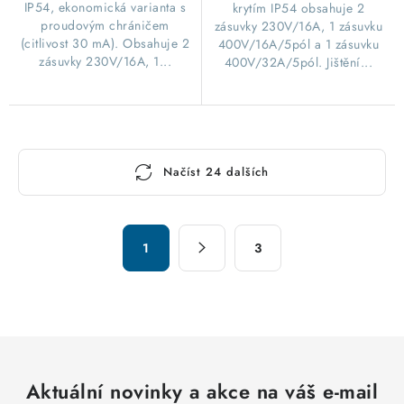
IP54, ekonomická varianta s
krytím IP54 obsahuje 2
proudovým chráničem
zásuvky 230V/16A, 1 zásuvku
(citlivost 30 mA). Obsahuje 2
400V/16A/5pól a 1 zásuvku
zásuvky 230V/16A, 1...
400V/32A/5pól. Jištění...
O
Načíst 24 dalších
v
l
á
S
d
1
3
t
a
r
c
á
n
í
k
p
o
r
v
Aktuální novinky a akce na váš e-mail
v