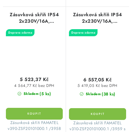
Zásuvková skříň IP54
Zásuvková skříň IP54
2x230V/16A,
2x230V/16A,
1x400V/16A/5p,
1x400V/16A/5p,
Doprava zdarma
Doprava zdarma
1x400V/32A/5p s
1x400V/32A/5p s
jištěním 2xPL7-B16/1,
jištěním 2xPL7-B16/1,
1xPL7-B16/3 a
1xPL7-B16/3, 1xPL7-
proudovým chráničem
B32/3 a proudových
PF7-40/4/003-A
chráničem PF7-
330x215x155mm
40/4/003-A
Famatel ZSF20101000.1
398x266x153mm
/3958
Famatel ZSF20101000.1
5 523,37 Kč
6 557,05 Kč
/3959
4 564,77 Kč bez DPH
5 419,05 Kč bez DPH
(5 ks)
(38 ks)
Skladem
Skladem
​Zásuvková skříň FAMATEL
​Zásuvková skříň FAMATEL
v390-ZSF20101000.1 /3958
v310-ZSF20101000.1 /3959 s