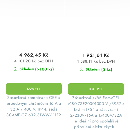
1x16A/5p jištěná s
2x230V/16A bez jističů
chráničem SCAME
(vydrátovaná)
632.31WW-111F2
245x215x155mm
Famatel
ZSF20001000.V /3957
4 962,45 Kč
1 921,61 Kč
4 101,20 Kč bez DPH
1 588,11 Kč bez DPH
(>100 ks)
(3 ks)
Skladem
Skladem
Zásuvková kombinace CEE s
​Zásuvková skříň FAMATEL
proudovým chráničem 16 A a
v180-ZSF20001000.V /3957 s
32 A / 400 V, IP44, šedá
krytím IP54 a zásuvkami
SCAME-CZ 632.31WW-111F2
2x230V/16A a 1x400V/32A
je ideální pro spolehlivé
připojení elektrických...