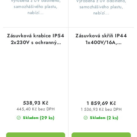
Vyrobena z UV odolného,
Vyrobena z UV odolného,
samozhášivého plastu,
samozhášivého plastu,
nabízí...
nabízí...
Zásuvková krabice IP54
Zásuvková skříň IP44
2x230V s ochranným
1x400V/16A,
kolíkem 160x120x73mm
2x230V/16A bez jističů
hladké boky Famatel
(vydrátovaná)
3064
245x215x155mm
Famatel
ZSF20100000.V /3957
538,93 Kč
1 859,69 Kč
445,40 Kč bez DPH
1 536,93 Kč bez DPH
(29 ks)
(2 ks)
Skladem
Skladem