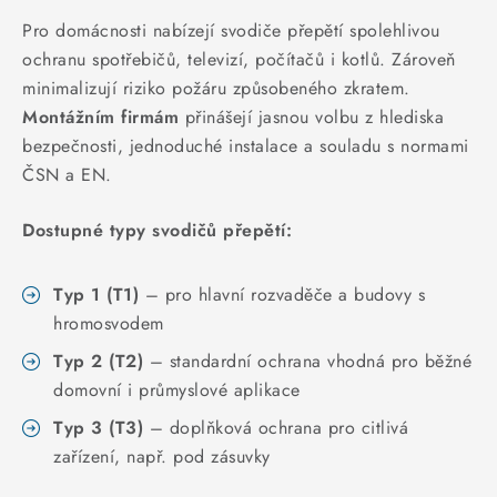
KABELY
Pro domácnosti nabízejí svodiče přepětí spolehlivou
ochranu spotřebičů, televizí, počítačů i kotlů. Zároveň
ŽÁROVKY
minimalizují riziko požáru způsobeného zkratem.
Montážním firmám
přinášejí jasnou volbu z hlediska
VENTILÁTORY
bezpečnosti, jednoduché instalace a souladu s normami
ČSN a EN.
FOTOVOLTAIKA
Dostupné typy svodičů přepětí:
OHŘÍVAČE VODY
CHYTRÁ DOMÁCNOST
Typ 1 (T1)
– pro hlavní rozvaděče a budovy s
hromosvodem
SVÍTIDLA domovní
Typ 2 (T2)
– standardní ochrana vhodná pro běžné
domovní i průmyslové aplikace
LED osvětlení
Typ 3 (T3)
– doplňková ochrana pro citlivá
zařízení, např. pod zásuvky
SVÍTIDLA interiérová