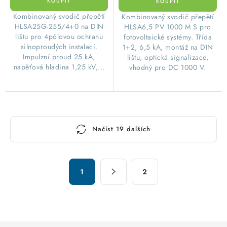
Kombinovaný svodič přepětí
Kombinovaný svodič přepětí
HLSA25G-255/4+0 na DIN
HLSA6,5 PV 1000 M S pro
lištu pro 4pólovou ochranu
fotovoltaické systémy. Třída
silnoproudých instalací.
1+2, 6,5 kA, montáž na DIN
Impulzní proud 25 kA,
lištu, optická signalizace,
napěťová hladina 1,25 kV,...
vhodný pro DC 1000 V.
O
Načíst 19 dalších
v
l
á
S
d
1
2
t
a
r
c
á
n
í
k