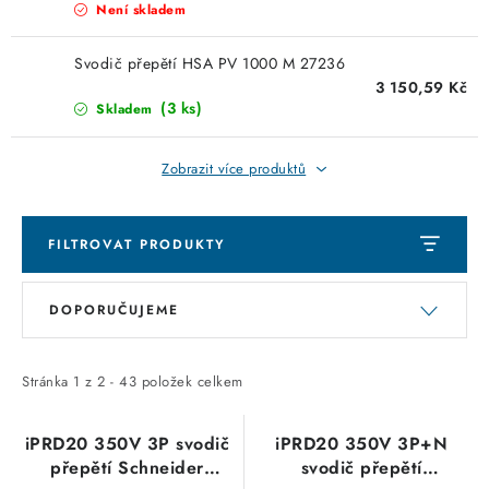
Není skladem
Svodič přepětí HSA PV 1000 M 27236
3 150,59 Kč
(3 ks)
Skladem
Zobrazit více produktů
FILTROVAT PRODUKTY
V
Ř
DOPORUČUJEME
ý
a
p
z
i
e
Stránka
1
z
2
-
43
položek celkem
s
n
p
í
iPRD20 350V 3P svodič
iPRD20 350V 3P+N
přepětí Schneider
svodič přepětí
r
p