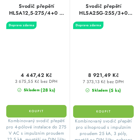
Svodič přepětí
Svodič přepětí
HLSA12,5-275/4+0 M
HLSA25G-255/3+0
HAKEL 16085
HAKEL 10464
Doprava zdarma
Doprava zdarma
4 447,42 Kč
8 921,49 Kč
3 675,55 Kč bez DPH
7 373,13 Kč bez DPH
(28 ks)
(5 ks)
Skladem
Skladem
Kombinovaný svodič přepětí
Kombinovaný svodič přepětí
pro 4-pólové instalace do 275
pro silnoproud s impulzním
V AC s impulzním proudem
proudem 25 kA, 3 póly,
12,5 kA, montáží na DIN lištu
montáž na DIN lištu, ochrana