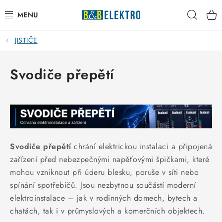
Přejít
Hleda
na
obsah
JISTIČE
Reklamace / Vrácení zboží
Blog
Svodiče přepětí
Kontakty
VYTÁPĚNÍ
VYPÍNAČE
Svodiče přepětí
chrání elektrickou instalaci a připojená
zařízení před nebezpečnými napěťovými špičkami, které
ELEKTROMATERIÁL
mohou vzniknout při úderu blesku, poruše v síti nebo
spínání spotřebičů. Jsou nezbytnou součástí moderní
JISTIČE
elektroinstalace – jak v rodinných domech, bytech a
chatách, tak i v průmyslových a komerčních objektech.