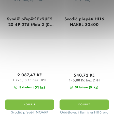
Svodič přepětí Ex9UE2
Svodič přepětí HI16
20 4P 275 třída 2 (C)
HAKEL 30400
Noark 103357
2 087,47 Kč
540,72 Kč
1 725,18 Kč bez DPH
446,88 Kč bez DPH
(51 ks)
(9 ks)
Skladem
Skladem
​Svodič přepětí NOARK
Oddělovací tlumivka HI16 pro