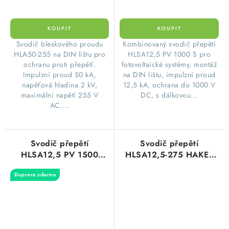
Svodič bleskového proudu
Kombinovaný svodič přepětí
HLA50-255 na DIN lištu pro
HLSA12,5 PV 1000 S pro
ochranu proti přepětí.
fotovoltaické systémy, montáž
Impulzní proud 50 kA,
na DIN lištu, impulzní proud
napěťová hladina 2 kV,
12,5 kA, ochrana do 1000 V
maximální napětí 255 V
DC, s dálkovou...
AC....
Svodič přepětí
Svodič přepětí
HLSA12,5 PV 1500
HLSA12,5-275 HAKEL
HAKEL 10477
10058
Doprava zdarma