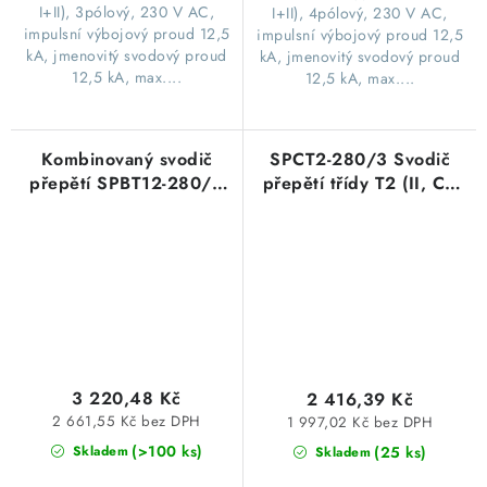
I+II), 3pólový, 230 V AC,
I+II), 4pólový, 230 V AC,
impulsní výbojový proud 12,5
impulsní výbojový proud 12,5
kA, jmenovitý svodový proud
kA, jmenovitý svodový proud
12,5 kA, max....
12,5 kA, max....
Kombinovaný svodič
SPCT2-280/3 Svodič
přepětí SPBT12-280/4
přepětí třídy T2 (II, C),
T1+T2 (B+C),4-pólová
modulový, 3pól,
sada pro TN-S, Eaton
Un=280V Eaton typ
158331
167595
3 220,48 Kč
2 416,39 Kč
2 661,55 Kč bez DPH
1 997,02 Kč bez DPH
(>100 ks)
(25 ks)
Skladem
Skladem