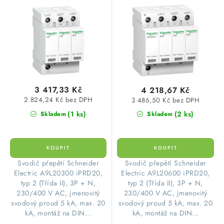
Electric A9L20300
Schneider Electric
o
r
A9L20600
d
o
u
d
k
u
t
k
ů
t
3 417,33 Kč
4 218,67 Kč
ů
2 824,24 Kč bez DPH
3 486,50 Kč bez DPH
(1 ks)
(2 ks)
Skladem
Skladem
​Svodič přepětí Schneider
​Svodič přepětí Schneider
Electric A9L20300 iPRD20,
Electric A9L20600 iPRD20,
typ 2 (Třída II), 3P + N,
typ 2 (Třída II), 3P + N,
230/400 V AC, jmenovitý
230/400 V AC, jmenovitý
svodový proud 5 kA, max. 20
svodový proud 5 kA, max. 20
kA, montáž na DIN...
kA, montáž na DIN...