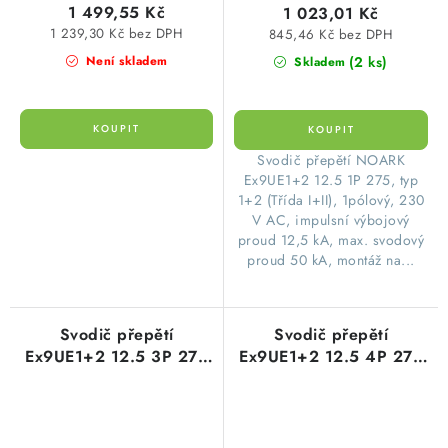
1 499,55 Kč
1 023,01 Kč
1 239,30 Kč bez DPH
845,46 Kč bez DPH
(2 ks)
Není skladem
Skladem
​Svodič přepětí NOARK
Ex9UE1+2 12.5 1P 275, typ
1+2 (Třída I+II), 1pólový, 230
V AC, impulsní výbojový
proud 12,5 kA, max. svodový
proud 50 kA, montáž na...
Svodič přepětí
Svodič přepětí
Ex9UE1+2 12.5 3P 275
Ex9UE1+2 12.5 4P 275
AC B+C Noark 103338
AC B+C Noark 103342