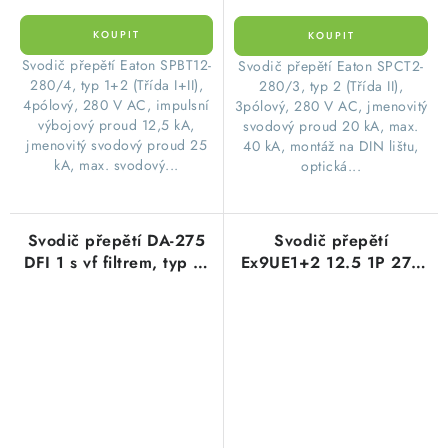
​Svodič přepětí Eaton SPBT12-
​Svodič přepětí Eaton SPCT2-
280/4, typ 1+2 (Třída I+II),
280/3, typ 2 (Třída II),
4pólový, 280 V AC, impulsní
3pólový, 280 V AC, jmenovitý
výbojový proud 12,5 kA,
svodový proud 20 kA, max.
jmenovitý svodový proud 25
40 kA, montáž na DIN lištu,
kA, max. svodový...
optická...
Svodič přepětí DA-275
Svodič přepětí
DFI 1 s vf filtrem, typ 3,
Ex9UE1+2 12.5 1P 275
1A, 230V AC, 1,5kA
třída 1+2 (B+C) Noark
Saltek A01205
103332