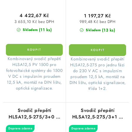
4 422,67 Kč
1 197,27 Kč
3 655,10 Kč bez DPH
989,48 Kč bez DPH
(11 ks)
(13 ks)
Skladem
Skladem
Kombinovaný svodič přepětí
Kombinovaný svodič přepětí
HLSA12,5 PV 1500 pro
HLSA12,5-275 pro jednu fázi
fotovoltaické systémy do 1500
do 230 V AC s impulzním
V DC s impulzním proudem
proudem 12,5 kA, montáž na
12,5 kA, montáž na DIN lištu,
DIN lištu, optická signalizace,
optická signalizace.
třída 1+2.
Svodič přepětí
Svodič přepětí
HLSA12,5-275/3+0 M
HLSA12,5-275/3+1 M
HAKEL 16083
HAKEL 10684
Doprava zdarma
Doprava zdarma