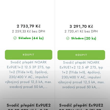
2 733,79 Kč
3 291,70 Kč
2 259,33 Kč bez DPH
2 720,41 Kč bez DPH
(44 ks)
(20 ks)
Skladem
Skladem
​Svodič přepětí NOARK
​Svodič přepětí NOARK
Ex9UE1+2 12.5 3P 275, typ
Ex9UE1+2 12.5 4P 275, typ
1+2 (Třída I+II), 3pólový,
1+2 (Třída I+II), 4pólový,
230/400 V AC, impulsní
230/400 V AC, impulsní
výbojový proud 12,5 kA, max.
výbojový proud 12,5 kA, max.
svodový proud 50 kA,...
svodový proud 50 kA,...
Svodič přepětí Ex9UE2
Svodič přepětí Ex9UE2