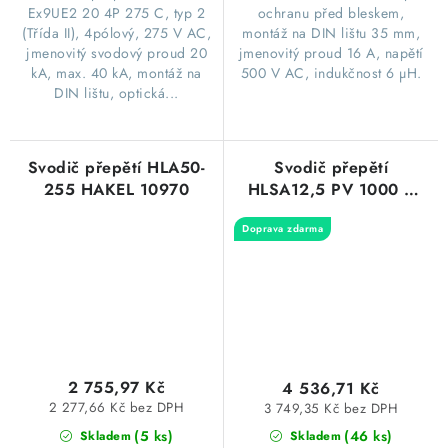
Ex9UE2 20 4P 275 C, typ 2
ochranu před bleskem,
(Třída II), 4pólový, 275 V AC,
montáž na DIN lištu 35 mm,
jmenovitý svodový proud 20
jmenovitý proud 16 A, napětí
kA, max. 40 kA, montáž na
500 V AC, indukčnost 6 µH.
DIN lištu, optická...
Svodič přepětí HLA50-
Svodič přepětí
255 HAKEL 10970
HLSA12,5 PV 1000 S
HAKEL 10474
Doprava zdarma
2 755,97 Kč
4 536,71 Kč
2 277,66 Kč bez DPH
3 749,35 Kč bez DPH
(5 ks)
(46 ks)
Skladem
Skladem