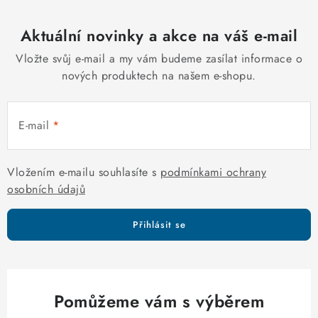
p
o
r
v
Aktuální novinky a akce na váš e-mail
v
á
k
Vložte svůj e-mail a my vám budeme zasílat informace o
n
y
nových produktech na našem e-shopu.
í
v
ý
E-mail
p
i
s
Vložením e-mailu souhlasíte s
podmínkami ochrany
u
osobních údajů
Přihlásit se
Pomůžeme vám s výběrem