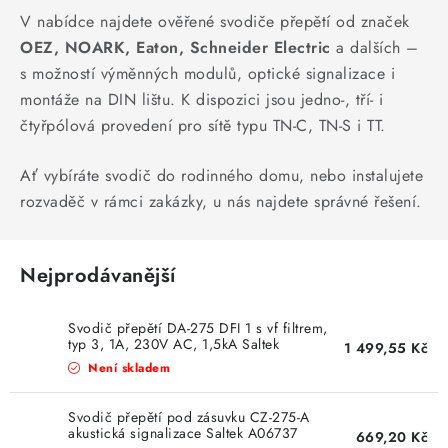
V nabídce najdete ověřené svodiče přepětí od značek
SVÍTIDLA technická
OEZ, NOARK, Eaton, Schneider Electric
a dalších –
s možností výměnných modulů, optické signalizace i
NÁŘADÍ
montáže na DIN lištu. K dispozici jsou jedno-, tří- i
čtyřpólová provedení pro sítě typu TN-C, TN-S i TT.
VÝPRODEJ
Ať vybíráte svodič do rodinného domu, nebo instalujete
Položky bez zařazené kategorie dle výrobců
rozvaděč v rámci zakázky, u nás najdete správné řešení.
VÁNOCE
Nejprodávanější
OSVĚTLENÍ
Svodič přepětí DA-275 DFI 1 s vf filtrem,
Otevírací doba výdejny
Obchodní podmínky
typ 3, 1A, 230V AC, 1,5kA Saltek
1 499,55 Kč
A01205
Ochrana osobních údajů
Moje objednávka
Není skladem
Svodič přepětí pod zásuvku CZ-275-A
akustická signalizace Saltek A06737
669,20 Kč