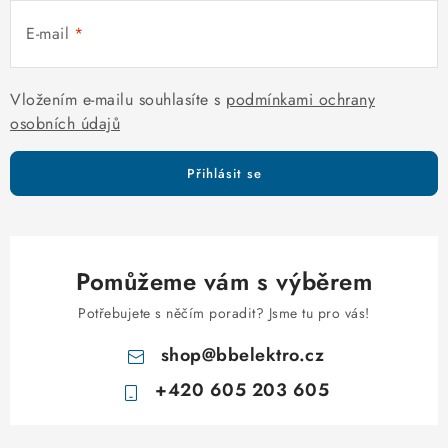
ý
E-mail
p
i
s
Vložením e-mailu souhlasíte s
podmínkami ochrany
u
osobních údajů
Přihlásit se
Pomůžeme vám s výběrem
Potřebujete s něčím poradit? Jsme tu pro vás!
shop
@
bbelektro.cz
+420 605 203 605
Z