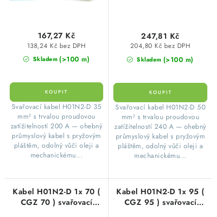
167,27 Kč
247,81 Kč
138,24 Kč bez DPH
204,80 Kč bez DPH
(>100 m)
(>100 m)
Skladem
Skladem
Svařovací kabel H01N2-D 35
Svařovací kabel H01N2-D 50
mm² s trvalou proudovou
mm² s trvalou proudovou
zatížitelností 200 A — ohebný
zatížitelností 240 A — ohebný
průmyslový kabel s pryžovým
průmyslový kabel s pryžovým
pláštěm, odolný vůči oleji a
pláštěm, odolný vůči oleji a
mechanickému...
mechanickému...
Kabel H01N2-D 1x 70 (
Kabel H01N2-D 1x 95 (
CGZ 70 ) svařovací
CGZ 95 ) svařovací
pryžový černý
pryžový černý