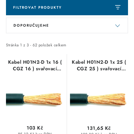
SVÍTIDLA technická
FILTROVAT PRODUKTY
V
Ř
NÁŘADÍ
DOPORUČUJEME
ý
a
p
z
VÝPRODEJ
i
e
Stránka
1
z
3
-
62
položek celkem
s
n
Položky bez zařazené kategorie dle výrobců
p
í
Kabel H01N2-D 1x 16 (
Kabel H01N2-D 1x 25 (
CGZ 16 ) svařovací
CGZ 25 ) svařovací
VÁNOCE
r
p
pryžový černý
pryžový černý
o
r
OSVĚTLENÍ
d
o
u
d
Otevírací doba výdejny
Obchodní podmínky
k
u
Ochrana osobních údajů
Moje objednávka
t
k
ů
t
103 Kč
131,65 Kč
ů