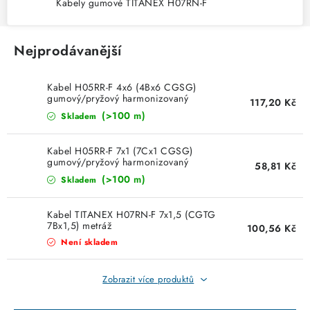
KABELY
Kabely gumové TITANEX H07RN-F
ŽÁROVKY
Nejprodávanější
VENTILÁTORY
Kabel H05RR-F 4x6 (4Bx6 CGSG)
gumový/pryžový harmonizovaný
117,20 Kč
FOTOVOLTAIKA
(>100 m)
Skladem
OHŘÍVAČE VODY
Kabel H05RR-F 7x1 (7Cx1 CGSG)
gumový/pryžový harmonizovaný
58,81 Kč
(>100 m)
CHYTRÁ DOMÁCNOST
Skladem
Kabel TITANEX H07RN-F 7x1,5 (CGTG
SVÍTIDLA domovní
7Bx1,5) metráž
100,56 Kč
Není skladem
LED osvětlení
Zobrazit více produktů
SVÍTIDLA interiérová