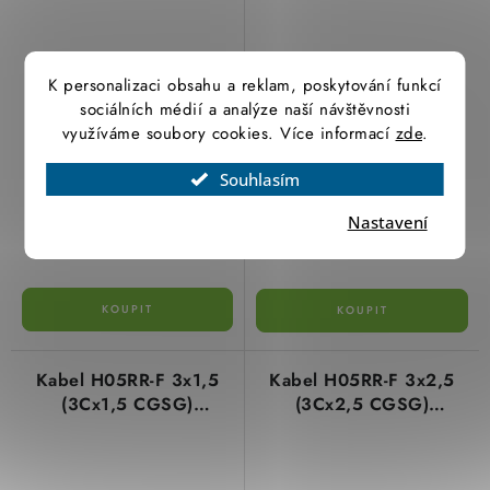
harmonizovaný
harmonizovaný
K personalizaci obsahu a reklam, poskytování funkcí
sociálních médií a analýze naší návštěvnosti
využíváme soubory cookies. Více informací
zde
.
Souhlasím
19,30 Kč
21,20 Kč
15,95 Kč bez DPH
17,52 Kč bez DPH
Nastavení
(>100 m)
(>100 m)
Skladem
Skladem
Kabel H05RR-F 3x1,5
Kabel H05RR-F 3x2,5
(3Cx1,5 CGSG)
(3Cx2,5 CGSG)
gumový/pryžový
gumový/pryžový
harmonizovaný
harmonizovaný