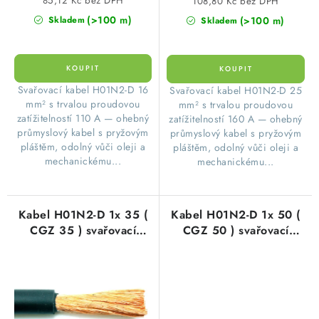
85,12 Kč bez DPH
108,80 Kč bez DPH
(>100 m)
(>100 m)
Skladem
Skladem
Svařovací kabel H01N2-D 16
Svařovací kabel H01N2-D 25
mm² s trvalou proudovou
mm² s trvalou proudovou
zatížitelností 110 A — ohebný
zatížitelností 160 A — ohebný
průmyslový kabel s pryžovým
průmyslový kabel s pryžovým
pláštěm, odolný vůči oleji a
pláštěm, odolný vůči oleji a
mechanickému...
mechanickému...
Kabel H01N2-D 1x 35 (
Kabel H01N2-D 1x 50 (
CGZ 35 ) svařovací
CGZ 50 ) svařovací
pryžový černý
pryžový černý