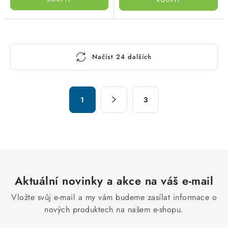
O
Načíst 24 dalších
v
l
á
S
d
1
3
t
a
r
c
á
n
í
k
p
o
r
v
Aktuální novinky a akce na váš e-mail
v
á
k
Vložte svůj e-mail a my vám budeme zasílat informace o
n
y
nových produktech na našem e-shopu.
í
v