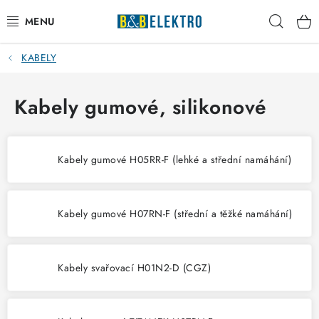
Přejít
Hleda
na
obsah
KABELY
Reklamace / Vrácení zboží
Blog
Kabely gumové, silikonové
Kontakty
Kabely gumové H05RR-F (lehké a střední namáhání)
VYTÁPĚNÍ
VYPÍNAČE
Kabely gumové H07RN-F (střední a těžké namáhání)
ELEKTROMATERIÁL
Kabely svařovací H01N2-D (CGZ)
JISTIČE