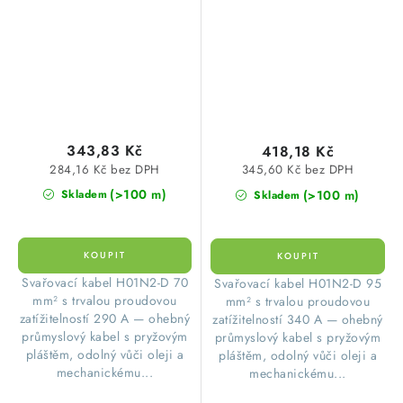
343,83 Kč
418,18 Kč
284,16 Kč bez DPH
345,60 Kč bez DPH
(>100 m)
(>100 m)
Skladem
Skladem
Svařovací kabel H01N2-D 70
Svařovací kabel H01N2-D 95
mm² s trvalou proudovou
mm² s trvalou proudovou
zatížitelností 290 A — ohebný
zatížitelností 340 A — ohebný
průmyslový kabel s pryžovým
průmyslový kabel s pryžovým
pláštěm, odolný vůči oleji a
pláštěm, odolný vůči oleji a
mechanickému...
mechanickému...