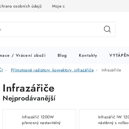
chrana osobních údajů
Moje objednávka
mace / Vrácení zboží
Blog
Kontakty
VYTÁPĚN
Domů
Přímotopné radiátory, konvektory, infrazářiče
Infrazářiče
Infrazářiče
Nejprodávanější
Infrazářič 1200W
Infrazářič IW 12
přenosný nastavitelný
nástěnný s volbo
výkon
výkonu 0,4/0,8/