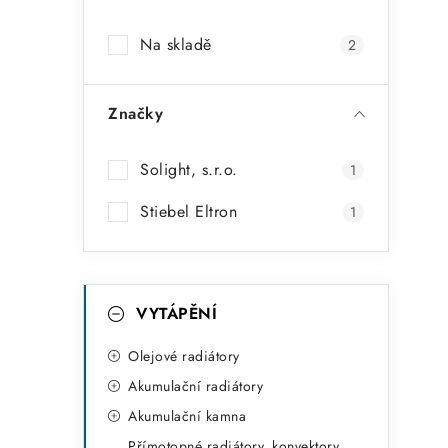
a
Na skladě
2
n
n
Značky
í
p
Solight, s.r.o.
1
a
Stiebel Eltron
1
n
e
K
Přeskočit
VYTÁPĚNÍ
l
kategorie
a
t
Olejové radiátory
Akumulační radiátory
e
Akumulační kamna
g
Přímotopné radiátory, konvektory,