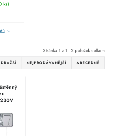
0 ks)
l
ktů
Stránka
1
z
1
-
2
položek celkem
JDRAŽŠÍ
NEJPRODÁVANĚJŠÍ
ABECEDNĚ
nástěnný
nu
 230V
n