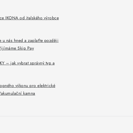
ce IKONA od italského výrobce
 u nás hned a zaplaťte později
řijímáme Skip Pay
Y – jak vybrat správný typ a
opného výkonu pro elektrické
y/akumulační kamna