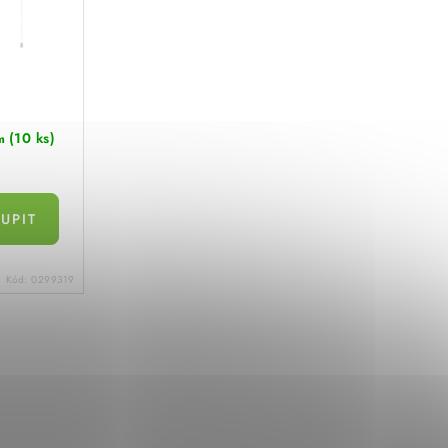
(10 ks)
m
Kód:
0299319