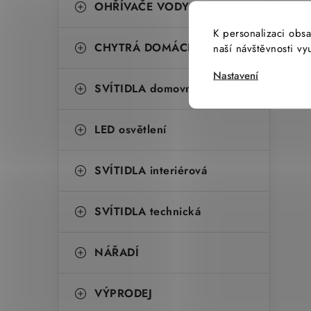
OHŘÍVAČE VODY
K personalizaci obsa
CHYTRÁ DOMÁCNOST
naší návštěvnosti v
Nastavení
SVÍTIDLA domovní
LED osvětlení
SVÍTIDLA interiérová
SVÍTIDLA technická
NÁŘADÍ
VÝPRODEJ