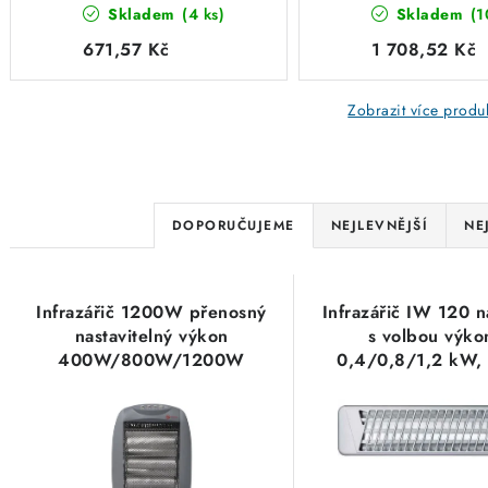
Skladem
(4 ks)
Skladem
(1
400W/800W/1200W
kW, 230V Stiebe
otáčení 90° Solight
Eltron
671,57 Kč
1 708,52 Kč
IR01
Zobrazit více produ
Ř
DOPORUČUJEME
NEJLEVNĚJŠÍ
NE
a
V
z
Infrazářič 1200W přenosný
Infrazářič IW 120 
ý
e
nastavitelný výkon
s volbou výko
400W/800W/1200W
0,4/0,8/1,2 kW,
p
n
otáčení 90° Solight IR01
Stiebel Eltro
i
í
s
p