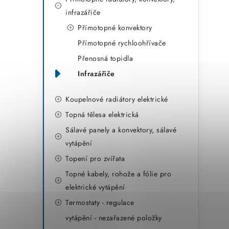
o
infrazářiče
r
Přímotopné konvektory
i
Přímotopné rychloohřívače
e
Přenosná topidla
Infrazářiče
Koupelnové radiátory elektrické
Topná tělesa elektrická
Sálavé panely a konvektory, sálavé
vytápění
Topení pro zvířata
Topné kabely, rohože a fólie pro
elektrické vytápění
Termostaty - regulace
vytápění - nezařazené položky