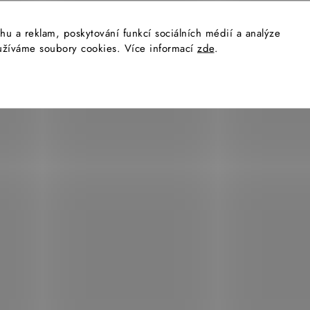
i
s
hu a reklam, poskytování funkcí sociálních médií a analýze
u
yužíváme soubory cookies. Více informací
zde
.