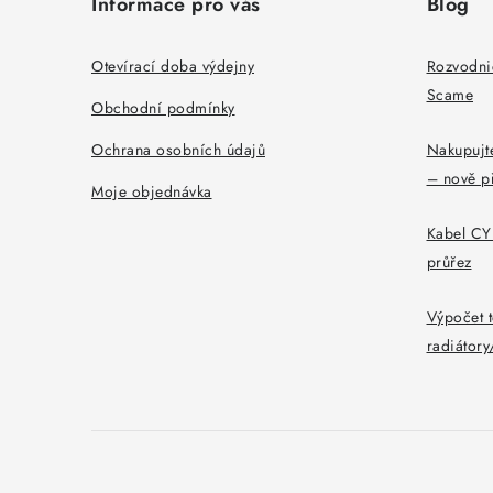
Informace pro vás
Blog
p
a
Otevírací doba výdejny
Rozvodni
Scame
t
Obchodní podmínky
í
Ochrana osobních údajů
Nakupujte
– nově p
Moje objednávka
Kabel CYK
průřez
Výpočet t
radiátor