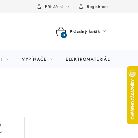
Přihlášení
Registrace
Prázdný košík
NÁKUPNÍ
KOŠÍK
Í
VYPÍNAČE
ELEKTROMATERIÁL
JIS
0
u
1,2