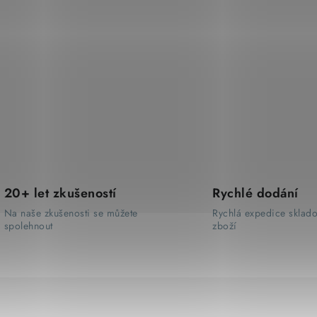
20+ let zkušeností
Rychlé dodání
Na naše zkušenosti se můžete
Rychlá expedice sklad
spolehnout
zboží