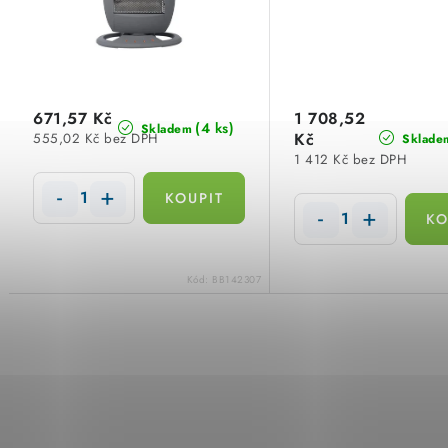
p
r
r
o
o
d
d
671,57 Kč
1 708,52
u
(4 ks)
Skladem
Kč
555,02 Kč bez DPH
Sklade
u
1 412 Kč bez DPH
k
k
t
t
ů
ů
Kód:
BB142307
O
v
l