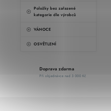
Položky bez zařazené
kategorie dle výrobců
VÁNOCE
OSVĚTLENÍ
Doprava zdarma
Při objednávce nad 3 000 Kč