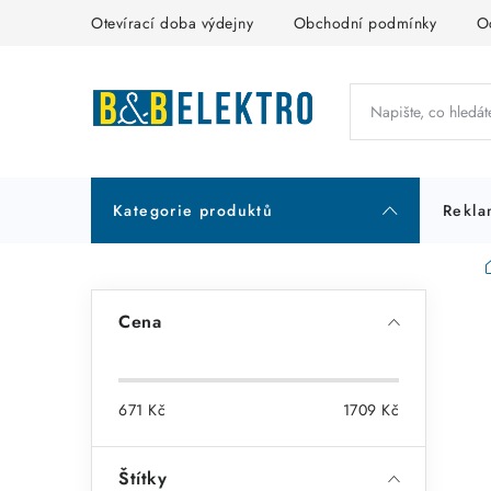
Přejít
Otevírací doba výdejny
Obchodní podmínky
O
na
obsah
Kategorie produktů
Rekla
P
Cena
o
s
671
Kč
1709
Kč
t
r
Štítky