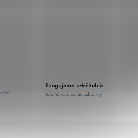
Fungujeme udržitelně
ového
Točíme krabice, ne zákazníky