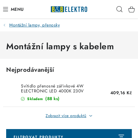
Přejít
Hleda
na
obsah
Montážní lampy, přenosky
Reklamace / Vrácení zboží
Blog
Montážní lampy s kabelem
Kontakty
Nejprodávanější
VYTÁPĚNÍ
Svítidlo přenosné zářivkové 4W
VYPÍNAČE
ELECTRONIC LED 4000K 230V
409,16 Kč
montážní lampa
(88 ks)
Skladem
ELEKTROMATERIÁL
Zobrazit více produktů
JISTIČE
FILTROVAT PRODUKTY