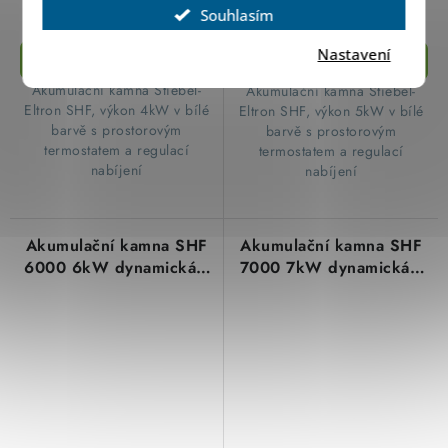
Souhlasím
Nastavení
​ Akumulační kamna Stiebel-
​ Akumulační kamna Stiebel-
Eltron SHF, výkon 4kW v bílé
Eltron SHF, výkon 5kW v bílé
barvě s prostorovým
barvě s prostorovým
termostatem a regulací
termostatem a regulací
nabíjení
nabíjení
Akumulační kamna SHF
Akumulační kamna SHF
6000 6kW dynamická s
7000 7kW dynamická s
elektronickým
elektronickým
regulátorem Stiebel
regulátorem Stiebel
Eltron 200179
Eltron 200180