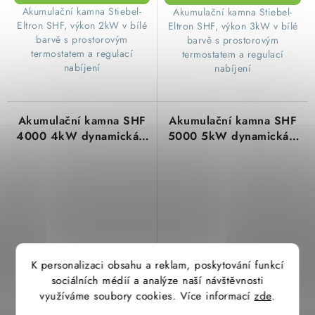
​ Akumulační kamna Stiebel-
​Akumulační kamna Stiebel-
Eltron SHF, výkon 2kW v bílé
Eltron SHF, výkon 3kW v bílé
barvě s prostorovým
barvě s prostorovým
termostatem a regulací
termostatem a regulací
nabíjení
nabíjení
Akumulační kamna SHF
Akumulační kamna SHF
4000 4kW dynamická s
5000 5kW dynamická s
elektronickým
elektronickým
regulátorem Stiebel
regulátorem Stiebel
Eltron 200177
Eltron 200178
K personalizaci obsahu a reklam, poskytování funkcí
23 276,71 Kč
25 144,10 Kč
sociálních médií a analýze naší návštěvnosti
19 236,95 Kč bez DPH
20 780,25 Kč bez DPH
využíváme soubory cookies. Více informací
zde
.
(7 ks)
(5 ks)
Skladem
Skladem