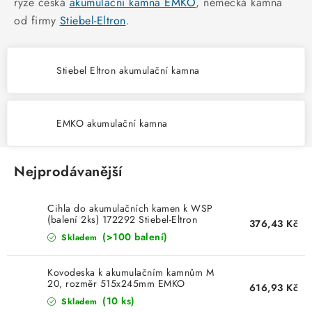
KABELY
ryze česká
akumulační kamna EMKO
, německá kamna
od firmy
Stiebel-Eltron
.
ŽÁROVKY
Stiebel Eltron akumulační kamna
VENTILÁTORY
FOTOVOLTAIKA
EMKO akumulační kamna
OHŘÍVAČE VODY
Nejprodávanější
CHYTRÁ DOMÁCNOST
Cihla do akumulačních kamen k WSP
SVÍTIDLA domovní
(balení 2ks) 172292 Stiebel-Eltron
376,43 Kč
(>100 balení)
Skladem
LED osvětlení
Kovodeska k akumulačním kamnům M
20, rozměr 515x245mm EMKO
616,93 Kč
SVÍTIDLA interiérová
(10 ks)
Skladem