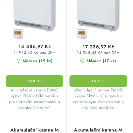
d
o
u
d
k
u
t
k
ů
t
14 486,97 Kč
17 236,97 Kč
ů
11 972,70 Kč bez DPH
14 245,43 Kč bez DPH
(15 ks)
(17 ks)
Skladem
Skladem
​Akumulační kamna EMKO
​Akumulační kamna EMKO
výkon 2kW v bílé barvě s
výkon 3kW v bílé barvě s
prostorovým termostatem a
prostorovým termostatem a
regulací nabíjení
regulací nabíjení
Akumulační kamna M
Akumulační kamna M