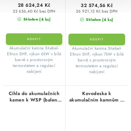
28 624,24 Kč
32 574,56 Kč
23 656,40 Kč bez DPH
26 921,12 Kč bez DPH
(4 ks)
(4 ks)
Skladem
Skladem
​ Akumulační kamna Stiebel-
​ Akumulační kamna Stiebel-
Eltron SHF, výkon 6kW v bílé
Eltron SHF, výkon 7kW v bílé
barvě s prostorovým
barvě s prostorovým
termostatem a regulací
termostatem a regulací
nabíjení
nabíjení
Cihla do akumulačních
Kovodeska k
kamen k WSP (balení
akumulačním kamnům M
2ks) 172292 Stiebel-
20, rozměr 515x245mm
Eltron
EMKO