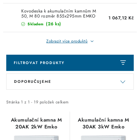
SVÍTIDLA technická
Kovodeska k akumulačním kamnům M
50, M 80 rozměr 855x295mm EMKO
1 067,12 Kč
NÁŘADÍ
(26 ks)
Skladem
VÝPRODEJ
Zobrazit více produktů
Položky bez zařazené kategorie dle výrobců
FILTROVAT PRODUKTY
VÁNOCE
V
Ř
DOPORUČUJEME
ý
a
OSVĚTLENÍ
p
z
i
e
Stránka
1
z
1
-
19
položek celkem
Otevírací doba výdejny
Obchodní podmínky
s
n
Ochrana osobních údajů
Moje objednávka
p
í
Akumulační kamna M
Akumulační kamna M
20AK 2kW Emko
30AK 3kW Emko
r
p
o
r