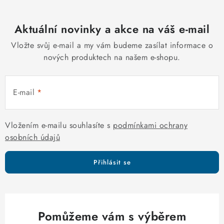
á
d
Aktuální novinky a akce na váš e-mail
a
c
Vložte svůj e-mail a my vám budeme zasílat informace o
í
nových produktech na našem e-shopu.
p
r
E-mail
v
k
y
Vložením e-mailu souhlasíte s
podmínkami ochrany
v
osobních údajů
ý
p
Přihlásit se
i
s
u
Pomůžeme vám s výběrem