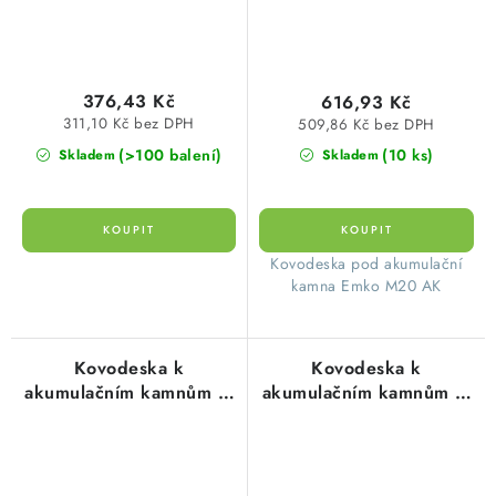
376,43 Kč
616,93 Kč
311,10 Kč bez DPH
509,86 Kč bez DPH
(>100 balení)
(10 ks)
Skladem
Skladem
​ Kovodeska pod akumulační
kamna Emko M20 AK
Kovodeska k
Kovodeska k
akumulačním kamnům M
akumulačním kamnům M
30, rozměr 700x270mm
40, M 60 rozměr
EMKO
685x295mm EMKO