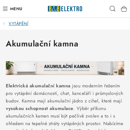
Přejít
Hleda
na
obsah
VYTÁPĚNÍ
Reklamace / Vrácení zboží
Blog
Akumulační kamna
Kontakty
VYTÁPĚNÍ
VYPÍNAČE
Elektrická akumulační kamna
jsou moderním řešením
pro vytápění domácností, chat, kanceláří i průmyslových
ELEKTROMATERIÁL
budov. Kamna mají akumulační jádro z cihel, které mají
vysokou schopnost akumulace
. Výběr příkonu
JISTIČE
akumulačních kamen musí být pečlivě zvolen a to i s
ohledem na tepelné ztráty vytápěných prostor. Nabízíme