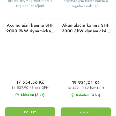
prostorovým termostatem a
prostorovým termostatem a
regulací nabíjení
regulací nabíjení
Akumulační kamna SHF
Akumulační kamna SHF
2000 2kW dynamická s
3000 3kW dynamická s
elektronickým
elektronickým
regulátorem Stiebel
regulátorem Stiebel
Eltron 200175
Eltron 200176
17 554,56 Kč
19 931,24 Kč
14 507,90 Kč bez DPH
16 472,10 Kč bez DPH
(3 ks)
(4 ks)
Skladem
Skladem