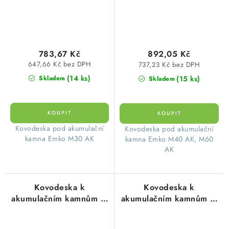
783,67 Kč
892,05 Kč
647,66 Kč bez DPH
737,23 Kč bez DPH
(14 ks)
(15 ks)
Skladem
Skladem
​ Kovodeska pod akumulační
​ Kovodeska pod akumulační
kamna Emko M30 AK
kamna Emko M40 AK, M60
AK
Kovodeska k
Kovodeska k
akumulačním kamnům M
akumulačním kamnům M
50, M 80 rozměr
70, rozměr
855x295mm EMKO
1025x295mm EMKO