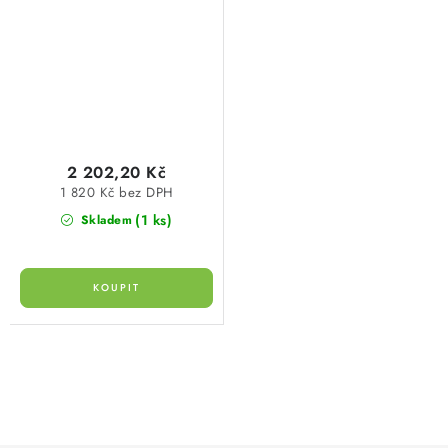
plus 0,5 kW přímotopné
2 202,20 Kč
1 820 Kč bez DPH
(1 ks)
Skladem
O
v
l