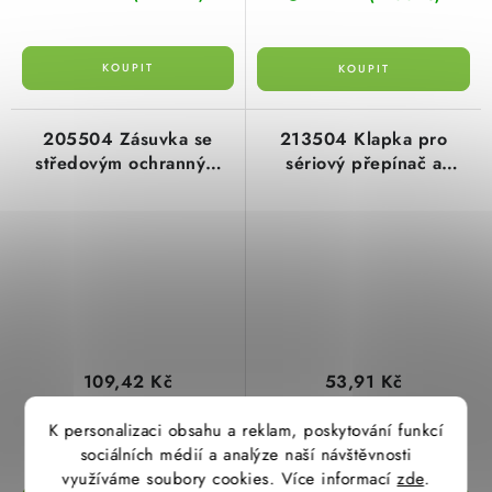
205504 Zásuvka se
213504 Klapka pro
středovým ochranným
sériový přepínač a
kolíkem, čistě bílá
dvojité tlačítko, čistě bílá
schneider
schneider
109,42 Kč
53,91 Kč
90,43 Kč bez DPH
44,55 Kč bez DPH
K personalizaci obsahu a reklam, poskytování funkcí
(>100 ks)
(36 ks)
Skladem
Skladem
sociálních médií a analýze naší návštěvnosti
využíváme soubory cookies. Více informací
zde
.