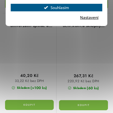
Souhlasím
Nastavení
213604 Klapka pro
225044 Zás.s
univerzální spínač a
ochr.kont.a sklopným
tlačítko, čistě bílá
víčkem, čistě bílá
schneider
schneider
40,20 Kč
267,31 Kč
33,22 Kč bez DPH
220,92 Kč bez DPH
(>100 ks)
(60 ks)
Skladem
Skladem