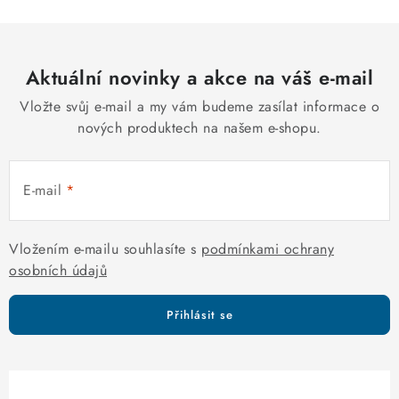
n
í
k
p
o
r
v
Aktuální novinky a akce na váš e-mail
v
á
k
Vložte svůj e-mail a my vám budeme zasílat informace o
n
y
nových produktech na našem e-shopu.
í
v
ý
E-mail
p
i
s
Vložením e-mailu souhlasíte s
podmínkami ochrany
u
osobních údajů
Přihlásit se