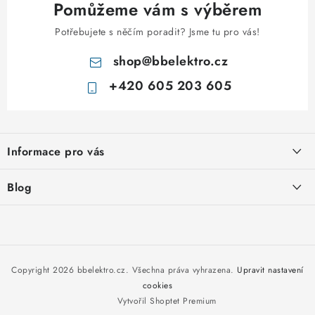
Pomůžeme vám s výběrem
Potřebujete s něčím poradit? Jsme tu pro vás!
shop
@
bbelektro.cz
+420 605 203 605
Z
á
Informace pro vás
p
a
Otevírací doba výdejny
Blog
t
Obchodní podmínky
í
Rozvodnice IKONA od italského výrobce Scame
Ochrana osobních údajů
Nakupujte u nás hned a zaplaťte později – nově přijímáme Skip
Moje objednávka
Pay
Copyright 2026
bbelektro.cz
. Všechna práva vyhrazena.
Upravit nastavení
cookies
Vytvořil Shoptet Premium
Kabel CYKY – jak vybrat správný typ a průřez