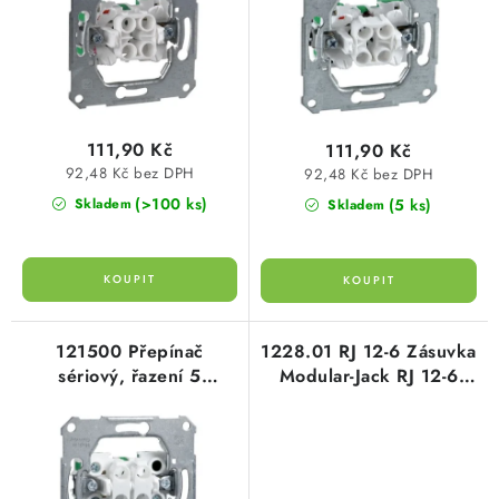
d
o
u
d
k
u
t
k
ů
t
111,90 Kč
111,90 Kč
ů
92,48 Kč bez DPH
92,48 Kč bez DPH
(>100 ks)
(5 ks)
Skladem
Skladem
121500 Přepínač
1228.01 RJ 12-6 Zásuvka
sériový, řazení 5
Modular-Jack RJ 12-6
schneider
Cat. 3 černá