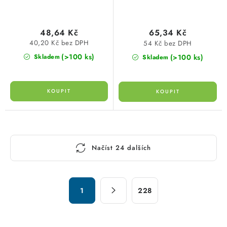
48,64 Kč
65,34 Kč
40,20 Kč bez DPH
54 Kč bez DPH
(>100 ks)
(>100 ks)
Skladem
Skladem
O
Načíst 24 dalších
v
l
á
S
d
1
228
t
a
r
c
á