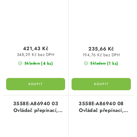
1/0So, IP 44 titanová
bílá/led. bílá
421,43 Kč
235,66 Kč
348,29 Kč bez DPH
194,76 Kč bez DPH
(4 ks)
(1 ks)
Skladem
Skladem
3558E-A86940 03
3558E-A86940 08
Ovládač přepínací,
Ovládač přepínací,
řazení 6/0, IP 44
řazení 6/0, IP 44
bílá/bílá
titanová