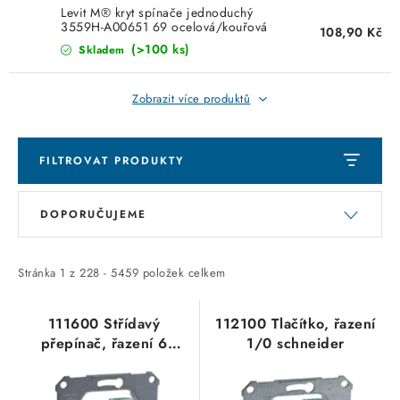
Levit M® kryt spínače jednoduchý
SVÍTIDLA technická
3559H-A00651 69 ocelová/kouřová
108,90 Kč
černá ABB
(>100 ks)
Skladem
NÁŘADÍ
Zobrazit více produktů
VÝPRODEJ
Položky bez zařazené kategorie dle výrobců
FILTROVAT PRODUKTY
V
Ř
VÁNOCE
DOPORUČUJEME
ý
a
p
z
OSVĚTLENÍ
i
e
Stránka
1
z
228
-
5459
položek celkem
s
n
Otevírací doba výdejny
Obchodní podmínky
p
í
111600 Střídavý
112100 Tlačítko, řazení
Ochrana osobních údajů
Moje objednávka
přepínač, řazení 6
1/0 schneider
r
p
schneider
o
r