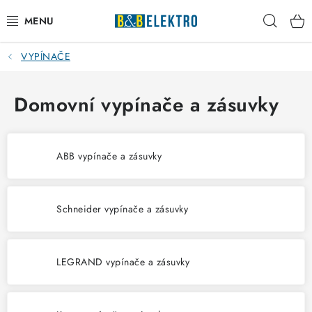
Přejít
Hleda
na
obsah
VYPÍNAČE
Reklamace / Vrácení zboží
Blog
Domovní vypínače a zásuvky
Kontakty
ABB vypínače a zásuvky
VYTÁPĚNÍ
VYPÍNAČE
Schneider vypínače a zásuvky
ELEKTROMATERIÁL
LEGRAND vypínače a zásuvky
JISTIČE