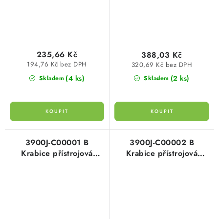
235,66 Kč
388,03 Kč
194,76 Kč bez DPH
320,69 Kč bez DPH
(4 ks)
(2 ks)
Skladem
Skladem
3900J-C00001 B
3900J-C00002 B
Krabice přístrojová
Krabice přístrojová
jednonásobná prolištové
prolištové rozvody (pro
rozvody jasně bílá
2násobné zásuvky) jasně
bílá