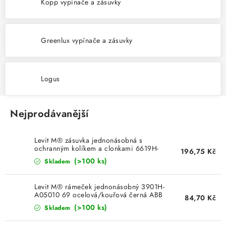
KABELY
Kopp vypínače a zásuvky
ŽÁROVKY
Greenlux vypínače a zásuvky
VENTILÁTORY
Logus
FOTOVOLTAIKA
OHŘÍVAČE VODY
Nejprodávanější
CHYTRÁ DOMÁCNOST
Levit M® zásuvka jednonásobná s
ochranným kolíkem a clonkami 6619H-
196,75 Kč
A06357 69 ocelová/kouřová černá ABB
SVÍTIDLA domovní
(>100 ks)
Skladem
LED osvětlení
Levit M® rámeček jednonásobný 3901H-
A05010 69 ocelová/kouřová černá ABB
84,70 Kč
(>100 ks)
Skladem
SVÍTIDLA interiérová