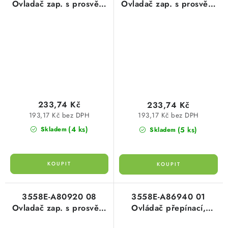
Ovladač zap. s prosvětl.
Ovladač zap. s prosvětl.
popis. polem, řaz. 1/0,
popis. polem, řaz. 1/0,
1/0So, IP 44 bílá/led.
1/0So, IP 44 bílá/bílá
bí
233,74 Kč
233,74 Kč
193,17 Kč bez DPH
193,17 Kč bez DPH
(4 ks)
(5 ks)
Skladem
Skladem
3558E-A80920 08
3558E-A86940 01
Ovladač zap. s prosvětl.
Ovládač přepínací,
popis. polem, řaz. 1/0,
řazení 6/0, IP 44