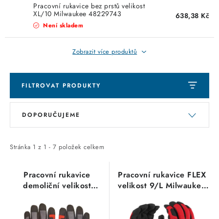
KABELY
Pracovní rukavice bez prstů velikost
XL/10 Milwaukee 48229743
638,38 Kč
ŽÁROVKY
Není skladem
VENTILÁTORY
Zobrazit více produktů
FOTOVOLTAIKA
FILTROVAT PRODUKTY
OHŘÍVAČE VODY
V
Ř
DOPORUČUJEME
ý
a
CHYTRÁ DOMÁCNOST
p
z
i
e
Stránka
1
z
1
-
7
položek celkem
SVÍTIDLA domovní
s
n
p
í
Pracovní rukavice
Pracovní rukavice FLEX
LED osvětlení
demoliční velikost
velikost 9/L Milwaukee
r
p
XXL/11 Milwaukee
4932498493
o
r
SVÍTIDLA interiérová
48229734
d
o