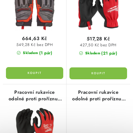
u
d
SVÍTIDLA technická
k
u
NÁŘADÍ
t
k
ů
t
VÝPRODEJ
664,63 Kč
517,28 Kč
ů
549,28 Kč bez DPH
427,50 Kč bez DPH
Položky bez zařazené kategorie dle výrobců
(1 pár)
(21 pár)
Skladem
Skladem
VÁNOCE
OSVĚTLENÍ
Pracovní rukavice
Pracovní rukavice
odolné proti proříznutí
odolné proti proříznutí
Otevírací doba výdejny
Obchodní podmínky
stupeň 1, velikost L/9
stupeň 1, velikost XL/10
Ochrana osobních údajů
Moje objednávka
Milwaukee 4932471417
Milwaukee 4932471418