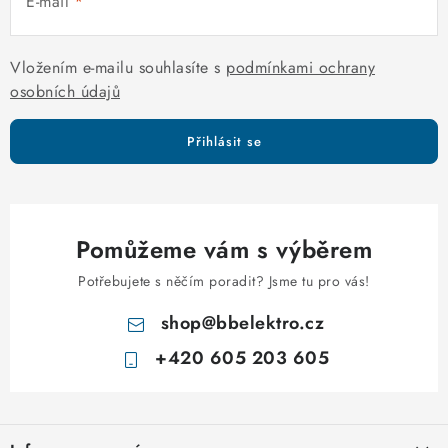
E-mail
v
k
y
Vložením e-mailu souhlasíte s
podmínkami ochrany
v
osobních údajů
ý
p
Přihlásit se
i
s
u
Pomůžeme vám s výběrem
Potřebujete s něčím poradit? Jsme tu pro vás!
shop
@
bbelektro.cz
+420 605 203 605
Z
á