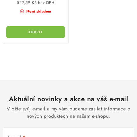
527,59 Kč bez DPH
Není skladem
O
v
l
á
d
Aktuální novinky a akce na váš e-mail
a
c
Vložte svůj e-mail a my vám budeme zasílat informace o
í
nových produktech na našem e-shopu.
p
r