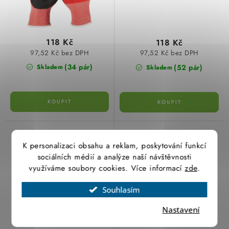
118 Kč
118 Kč
97,52 Kč bez DPH
97,52 Kč bez DPH
(34 pár)
(52 pár)
Skladem
Skladem
Pracovní rukavice
Pracovní rukavice bez
odolné proti proříznutí
prstů velikost XL/10
K personalizaci obsahu a reklam, poskytování funkcí
velikost 8/M Milwaukee
Milwaukee 48229743
sociálních médií a analýze naší návštěvnosti
4932492041
využíváme soubory cookies. Více informací
zde
.
Souhlasím
Nastavení