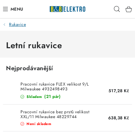
Přejít
Hleda
na
obsah
Rukavice
Reklamace / Vrácení zboží
Blog
Letní rukavice
Kontakty
Nejprodávanější
VYTÁPĚNÍ
Pracovní rukavice FLEX velikost 9/L
VYPÍNAČE
Milwaukee 4932498493
517,28 Kč
(21 pár)
Skladem
ELEKTROMATERIÁL
Pracovní rukavice bez prstů velikost
XXL/11 Milwaukee 48229744
638,38 Kč
JISTIČE
Není skladem