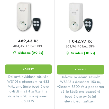
o
r
zásuvky+klíčenky)
klíčenka+zásuvka)
SVÍTIDLA technická
d
o
u
d
NÁŘADÍ
k
u
t
k
VÝPRODEJ
ů
t
489,43 Kč
1 042,97 Kč
ů
Položky bez zařazené kategorie dle výrobců
404,49 Kč bez DPH
861,96 Kč bez DPH
(29 ks)
(10 ks)
Skladem
Skladem
VÁNOCE
OSVĚTLENÍ
​Dálkově ovládaná zásuvka
​Dálkově ovládaná zásuvka
WS101 s přenosem na 433
WS313 s dosahem 150 m,
Otevírací doba výdejny
Obchodní podmínky
MHz umožňuje bezdrátové
výkonem 3500 W a podporou
Ochrana osobních údajů
Moje objednávka
ovládání až 4 zařízení, s
až 16 kódů pro bezpečné
dosahem 20 m a výkonem
bezdrátové ovládání
3500 W.
elektrických zařízení.