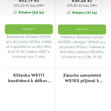
453,79 Kč
459,56 Kč
375,03 Kč bez DPH
379,80 Kč bez DPH
(26 ks)
(41 ks)
Skladem
Skladem
​Bezdrátová klíčenka WS310
​Nástěnný 4kanálový vysílač
pro přijímače WS3xx ovládá
WS330 v designu VENUS pro
až 4 spotřebiče na 433 MHz.
přijímače WS3xx. Frekvence
Krytí IP 44, baterie LR57 s
433 MHz, baterie CR2430 s
životností cca 2 roky.
životností cca 5 let, IP 20.
Klíčenka WS111
Zásuvka samostatná
bezdrátová k dálkově
WS103 přijímač k
ovládaným zásuvkám a
doplnění sady zásuvky
přijímačům
WS101