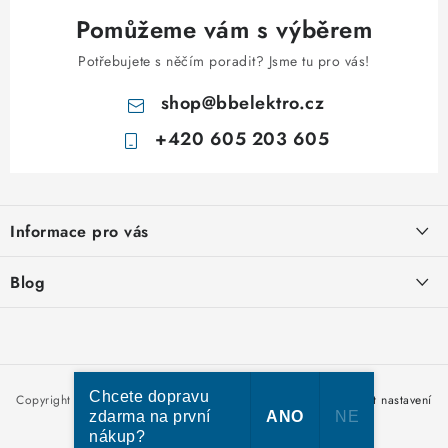
u
Pomůžeme vám s výběrem
Potřebujete s něčím poradit? Jsme tu pro vás!
shop
@
bbelektro.cz
+420 605 203 605
Z
á
Informace pro vás
p
a
Otevírací doba výdejny
Blog
t
Obchodní podmínky
í
Rozvodnice IKONA od italského výrobce Scame
Ochrana osobních údajů
Nakupujte u nás hned a zaplaťte později – nově přijímáme Skip
Moje objednávka
Pay
Chcete dopravu
Copyright 2026
bbelektro.cz
. Všechna práva vyhrazena.
Upravit nastavení
zdarma na první
ANO
NE
cookies
nákup?
Vytvořil Shoptet Premium
Kabel CYKY – jak vybrat správný typ a průřez