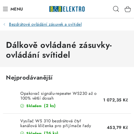
Přejít
Hleda
na
obsah
Bezdrátové ovládání zásuvek a svítidel
Reklamace / Vrácení zboží
Blog
Dálkově ovládané zásuvky-
ovládání svítidel
Kontakty
VYTÁPĚNÍ
Nejprodávanější
VYPÍNAČE
Opakovač signálu-repeater WS230 až o
100% větší dosah
1 072,35 Kč
ELEKTROMATERIÁL
(2 ks)
Skladem
JISTIČE
Vysílač WS 310 bezdrátová čtyř
kanálová klíčenka pro přijímače řady
453,79 Kč
WS3xx
(26 ks)
Skladem