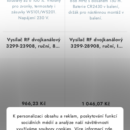
soustavy až o 100 %. Vhodný
868 MHz s dosahem 150 m.
pro zvonky, termostaty i
Baterie CR2430 v balení,
zásuvky WS101/WS201.
držák pro nástěnnou montáž v
Napájení 230 V.
balení.
Vysílač RF dvojkanálový
Vysílač RF dvojkanálový
3299-23908, ruční, 868
3299-28908, ruční, IP
MHz
65, 868 MHz
966,23 Kč
1 046,07 Kč
798,54 Kč bez DPH
864,52 Kč bez DPH
K personalizaci obsahu a reklam, poskytování funkcí
(8 ks)
(8 ks)
Skladem
Skladem
sociálních médií a analýze naší návštěvnosti
využíváme soubory cookies. Více informací
zde
.