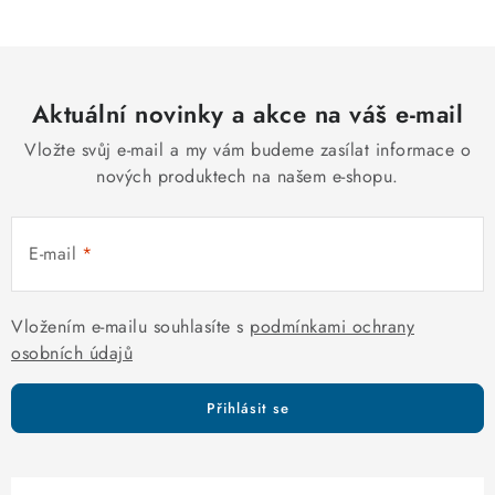
v
l
á
d
Aktuální novinky a akce na váš e-mail
a
c
Vložte svůj e-mail a my vám budeme zasílat informace o
í
nových produktech na našem e-shopu.
p
r
E-mail
v
k
y
Vložením e-mailu souhlasíte s
podmínkami ochrany
v
osobních údajů
ý
p
Přihlásit se
i
s