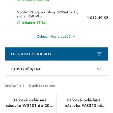
KABELY
Vysílač RF čtyřjkanálový 3299-43908,
ŽÁROVKY
ruční, 868 MHz
1 012,49 Kč
(7 ks)
Skladem
VENTILÁTORY
Zobrazit více produktů
FOTOVOLTAIKA
OHŘÍVAČE VODY
FILTROVAT PRODUKTY
V
Ř
CHYTRÁ DOMÁCNOST
DOPORUČUJEME
ý
a
p
z
SVÍTIDLA domovní
i
e
Stránka
1
z
1
-
10
položek celkem
LED osvětlení
s
n
p
í
Dálkově ovládaná
Dálkově ovládaná
SVÍTIDLA interiérová
zásuvka WS101 do 20m
zásuvka WS313 až
r
p
(komplet
150m(komplet