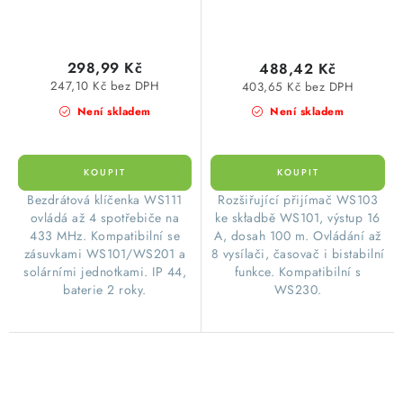
298,99 Kč
488,42 Kč
247,10 Kč bez DPH
403,65 Kč bez DPH
Není skladem
Není skladem
​Bezdrátová klíčenka WS111
​Rozšiřující přijímač WS103
ovládá až 4 spotřebiče na
ke składbě WS101, výstup 16
433 MHz. Kompatibilní se
A, dosah 100 m. Ovládání až
zásuvkami WS101/WS201 a
8 vysílači, časovač i bistabilní
solárními jednotkami. IP 44,
funkce. Kompatibilní s
baterie 2 roky.
WS230.
O