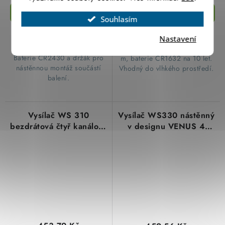
Souhlasím
​Černý 2kanálový ruční RF
​2kanálový ruční RF vysílač
vysílač ABB 3299-23908 na
ABB 3299-28908 na 868
Nastavení
868 MHz s dosahem 150 m.
MHz, krytí IP 65, dosah 150
Baterie CR2430 a držák pro
m, baterie CR1632 na 10 let.
nástěnnou montáž součástí
Vhodný do vlhkého prostředí.
balení.
Vysílač WS 310
Vysílač WS330 nástěnný
bezdrátová čtyř kanálová
v designu VENUS 4
klíčenka pro přijímače
kanálový pro bezdrátové
řady WS3xx
aplikace