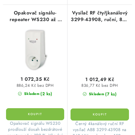
Opakovač signálu-
Vysílač RF čtyřjkanálový
repeater WS230 až o
3299-43908, ruční, 868
100% větší dosah
MHz
1 072,35 Kč
1 012,49 Kč
886,24 Kč bez DPH
836,77 Kč bez DPH
(2 ks)
(7 ks)
Skladem
Skladem
​Opakovač signálu WS230
​Černý 4kanálový ruční RF
prodlouží dosah bezdrátové
vysílač ABB 3299-43908 na