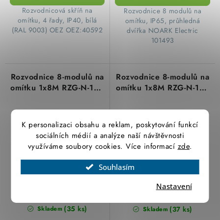
​ Rozvodnicová skříň na
Rozvodnice 8 modulů na
omítku, 4 řady, IP40, bílá
omítku, IP65, průhledná
(RAL 9003) OEZ OEZ:40592
dvířka NOARK Electric
101493
Rozvodnice 8-modulů na
Rozvodnice 8-modulů na
omítku 1x8M RZG-N-1S8
omítku 1x8M RZG-N-1T8
plastové neprůhledné
plastové průhledné
dveře OEZ:40578
dveře OEZ:40586
K personalizaci obsahu a reklam, poskytování funkcí
sociálních médií a analýze naší návštěvnosti
využíváme soubory cookies. Více informací
zde
.
Souhlasím
492,66 Kč
522,88 Kč
Nastavení
407,16 Kč bez DPH
432,13 Kč bez DPH
(35 ks)
(37 ks)
Skladem
Skladem