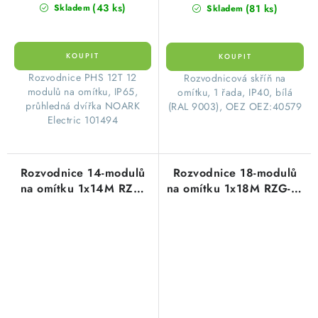
(43 ks)
(81 ks)
Skladem
Skladem
Rozvodnice PHS 12T 12
​Rozvodnicová skříň na
modulů na omítku, IP65,
omítku, 1 řada, IP40, bílá
průhledná dvířka NOARK
(RAL 9003), OEZ OEZ:40579
Electric 101494
Rozvodnice 14-modulů
Rozvodnice 18-modulů
na omítku 1x14M RZG-
na omítku 1x18M RZG-N-
N-1T14 plastové
1S18 plastové
průhledné dveře
neprůhledné dveře
OEZ:40587
OEZ:40580