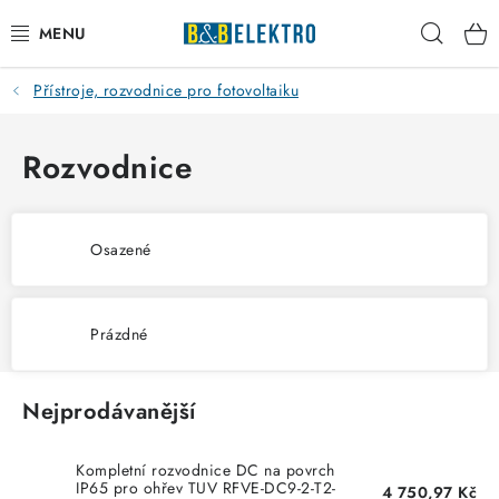
Přejít
Hleda
na
obsah
Přístroje, rozvodnice pro fotovoltaiku
Reklamace / Vrácení zboží
Blog
Rozvodnice
Kontakty
Osazené
VYTÁPĚNÍ
VYPÍNAČE
Prázdné
ELEKTROMATERIÁL
Nejprodávanější
JISTIČE
Kompletní rozvodnice DC na povrch
IP65 pro ohřev TUV RFVE-DC9-2-T2-
4 750,97 Kč