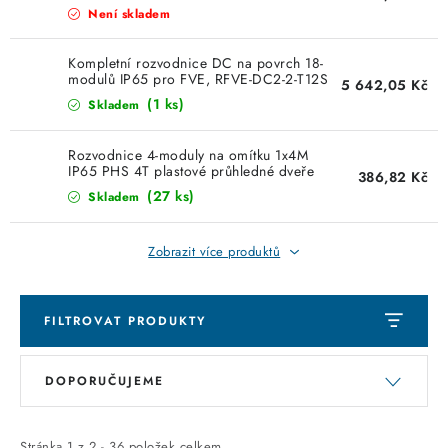
KABELY
VYP/550 ETI 001105416
Není skladem
ŽÁROVKY
Kompletní rozvodnice DC na povrch 18-
modulů IP65 pro FVE, RFVE-DC2-2-T12S
5 642,05 Kč
2 stringy ETI 001105402S
(1 ks)
VENTILÁTORY
Skladem
Rozvodnice 4-moduly na omítku 1x4M
FOTOVOLTAIKA
IP65 PHS 4T plastové průhledné dveře
386,82 Kč
Noark 101492
(27 ks)
Skladem
OHŘÍVAČE VODY
Zobrazit více produktů
CHYTRÁ DOMÁCNOST
SVÍTIDLA domovní
FILTROVAT PRODUKTY
V
Ř
LED osvětlení
DOPORUČUJEME
ý
a
p
z
SVÍTIDLA interiérová
Stránka
1
z
2
-
36
položek celkem