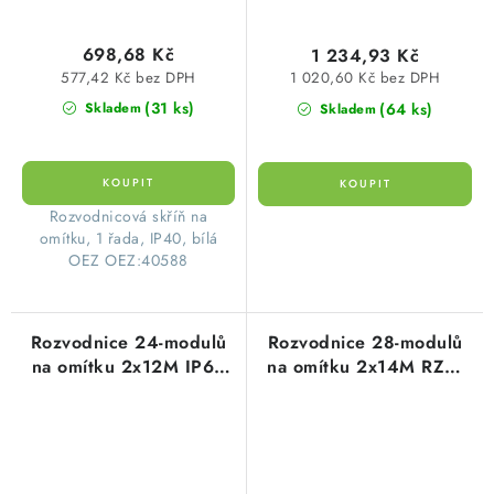
698,68 Kč
1 234,93 Kč
577,42 Kč bez DPH
1 020,60 Kč bez DPH
(31 ks)
(64 ks)
Skladem
Skladem
​Rozvodnicová skříň na
omítku, 1 řada, IP40, bílá
OEZ OEZ:40588
Rozvodnice 24-modulů
Rozvodnice 28-modulů
na omítku 2x12M IP65
na omítku 2x14M RZG-
PHS 24T plastové
N-2S28 plastové
průhledné dveře Noark
neprůhledné dveře
101495
OEZ:40581