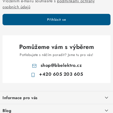
Vložením e-mailu souhlasíte s
podmínkami ochrany
u
osobních údajů
Přihlásit se
Pomůžeme vám s výběrem
Potřebujete s něčím poradit? Jsme tu pro vás!
shop
@
bbelektro.cz
+420 605 203 605
Z
á
Informace pro vás
p
a
Otevírací doba výdejny
Blog