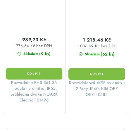
101496
OEZ:40582
939,73 Kč
1 218,46 Kč
776,64 Kč bez DPH
1 006,99 Kč bez DPH
(9 ks)
(62 ks)
Skladem
Skladem
Rozvodnice PHS 36T 36
​Rozvodnicová skříň na omítku
modulů na omítku, IP65,
2 řady, IP40, bílá OEZ
průhledná dvířka NOARK
OEZ:40582
Electric 101496