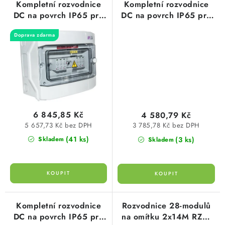
Kompletní rozvodnice
Kompletní rozvodnice
DC na povrch IP65 pro
DC na povrch IP65 pro
FVE, RFVE-DC2-2-T12 2
FVE, RFVE-DC2-2-T2 2
Doprava zdarma
stringy, ETI 001105402
stringy, ETI 001105403
6 845,85 Kč
4 580,79 Kč
5 657,73 Kč bez DPH
3 785,78 Kč bez DPH
(41 ks)
(3 ks)
Skladem
Skladem
Kompletní rozvodnice
Rozvodnice 28-modulů
DC na povrch IP65 pro
na omítku 2x14M RZG-