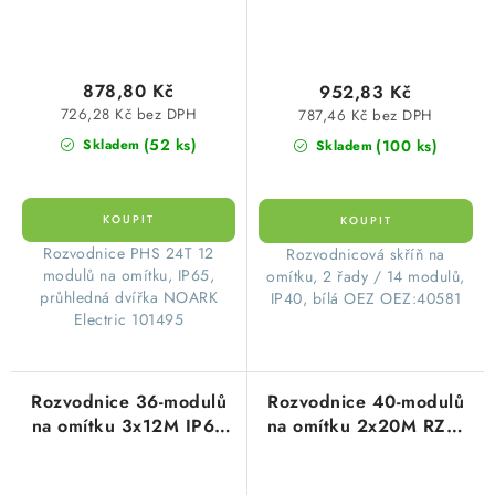
878,80 Kč
952,83 Kč
726,28 Kč bez DPH
787,46 Kč bez DPH
(52 ks)
(100 ks)
Skladem
Skladem
Rozvodnice PHS 24T 12
​Rozvodnicová skříň na
modulů na omítku, IP65,
omítku, 2 řady / 14 modulů,
průhledná dvířka NOARK
IP40, bílá OEZ OEZ:40581
Electric 101495
Rozvodnice 36-modulů
Rozvodnice 40-modulů
na omítku 3x12M IP65
na omítku 2x20M RZG-
PHS 36T plastové
N-2S40 plastové
průhledné dveře Noark
neprůhledné dveře