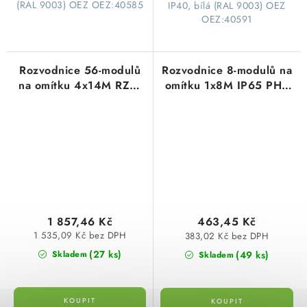
(RAL 9003) OEZ OEZ:40585
IP40, bílá (RAL 9003) OEZ
OEZ:40591
Rozvodnice 56-modulů
Rozvodnice 8-modulů na
na omítku 4x14M RZG-
omítku 1x8M IP65 PHS
N-4T56 plastová
8T plastové průhledné
průhledné dveře
dveře Noark 101493
OEZ:40592
1 857,46 Kč
463,45 Kč
1 535,09 Kč bez DPH
383,02 Kč bez DPH
(27 ks)
(49 ks)
Skladem
Skladem