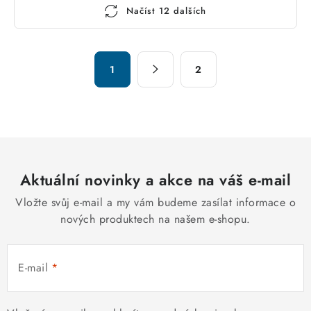
O
Načíst 12 dalších
v
l
á
S
d
1
2
t
a
r
c
á
n
í
k
p
o
r
v
Aktuální novinky a akce na váš e-mail
v
á
k
Vložte svůj e-mail a my vám budeme zasílat informace o
n
y
nových produktech na našem e-shopu.
í
v
ý
E-mail
p
i
s