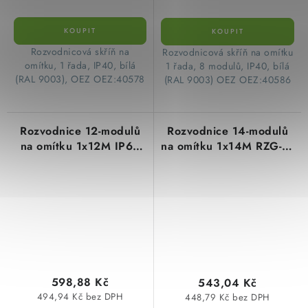
​Rozvodnicová skříň na
​Rozvodnicová skříň na omítku
omítku, 1 řada, IP40, bílá
1 řada, 8 modulů, IP40, bílá
(RAL 9003), OEZ OEZ:40578
(RAL 9003) OEZ OEZ:40586
Rozvodnice 12-modulů
Rozvodnice 14-modulů
na omítku 1x12M IP65
na omítku 1x14M RZG-N-
PHS 12T plastové
1S14 plastové
průhledné dveře Noark
neprůhledné dveře
101494
OEZ:40579
598,88 Kč
543,04 Kč
494,94 Kč bez DPH
448,79 Kč bez DPH