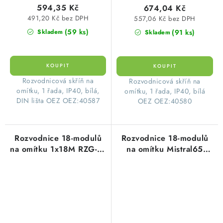
594,35 Kč
674,04 Kč
491,20 Kč bez DPH
557,06 Kč bez DPH
(59 ks)
(91 ks)
Skladem
Skladem
​Rozvodnicová skříň na
​Rozvodnicová skříň na
omítku, 1 řada, IP40, bílá,
omítku, 1 řada, IP40, bílá
DIN lišta OEZ OEZ:40587
OEZ OEZ:40580
Rozvodnice 18-modulů
Rozvodnice 18-modulů
na omítku 1x18M RZG-N-
na omítku Mistral65
1T18 plastové průhledné
průhledné dveře IP65
dveře OEZ:40588
ABB
1SLM006502A1203