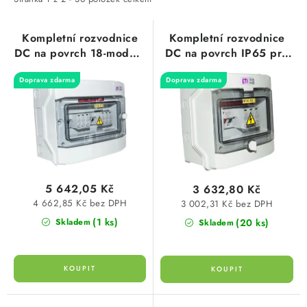
i
e
SVÍTIDLA technická
s
n
p
í
Kompletní rozvodnice
Kompletní rozvodnice
NÁŘADÍ
DC na povrch 18-modulů
DC na povrch IP65 pro
r
p
IP65 pro FVE, RFVE-
FVE, RFVE-DC1-1-T12 1
o
r
Doprava zdarma
Doprava zdarma
DC2-2-T12S 2 stringy
string, ETI 001105400
VÝPRODEJ
d
o
ETI 001105402S
u
d
Položky bez zařazené kategorie dle výrobců
k
u
t
k
VÁNOCE
ů
t
5 642,05 Kč
3 632,80 Kč
ů
OSVĚTLENÍ
4 662,85 Kč bez DPH
3 002,31 Kč bez DPH
(1 ks)
(20 ks)
Skladem
Skladem
Otevírací doba výdejny
Obchodní podmínky
Ochrana osobních údajů
Moje objednávka