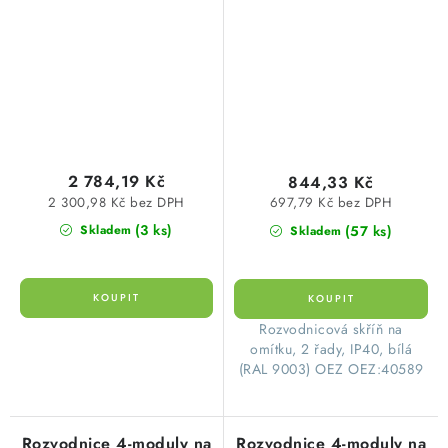
FVE, RFVE-DC3-1-T2 1
N-2T28 plastová
string, ETI 001105401
průhledné dveře
OEZ:40589
2 784,19 Kč
844,33 Kč
2 300,98 Kč bez DPH
697,79 Kč bez DPH
(3 ks)
(57 ks)
Skladem
Skladem
​ Rozvodnicová skříň na
omítku, 2 řady, IP40, bílá
(RAL 9003) OEZ OEZ:40589
Rozvodnice 4-moduly na
Rozvodnice 4-moduly na