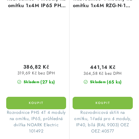
omítku 1x4M IP65 PHS
omítku 1x4M RZG-N-1S4
4T plastové průhledné
plastové neprůhledné
dveře Noark 101492
dveře OEZ:40577
386,82 Kč
441,14 Kč
319,69 Kč bez DPH
364,58 Kč bez DPH
(27 ks)
(65 ks)
Skladem
Skladem
Rozvodnice PHS 4T 4 moduly
​Rozvodnicová skříň na
na omítku, IP65, průhledná
omítku, 1-řadá pro 4 moduly,
dvířka NOARK Electric
IP40, bílá (RAL 9003) OEZ
101492
OEZ:40577