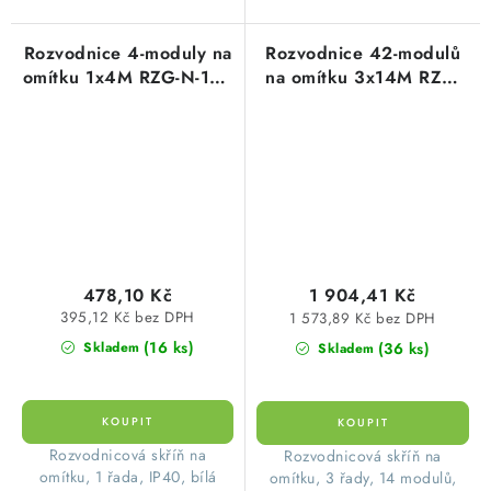
Rozvodnice 4-moduly na
Rozvodnice 42-modulů
omítku 1x4M RZG-N-1T4
na omítku 3x14M RZG-
plastové průhledné
N-3T42 plastová
dveře OEZ:40585
průhledné dveře
OEZ:40591
478,10 Kč
1 904,41 Kč
395,12 Kč bez DPH
1 573,89 Kč bez DPH
(16 ks)
(36 ks)
Skladem
Skladem
​Rozvodnicová skříň na
​ Rozvodnicová skříň na
omítku, 1 řada, IP40, bílá
omítku, 3 řady, 14 modulů,