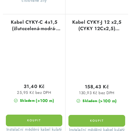
číslované žíly
Kabel CYKY-C 4x1,5
Kabel CYKY-J 12 x2,5
(žlutozelená-modrá-
(CYKY 12Cx2,5)
hnědá-černá)
instalační
žlutozelená+černé
číslované žíly měděný
31,40 Kč
158,43 Kč
25,95 Kč bez DPH
130,93 Kč bez DPH
(>100 m)
(>100 m)
Skladem
Skladem
​Instalační měděný kabel kulatý
​Instalační měděný kabel kulatý