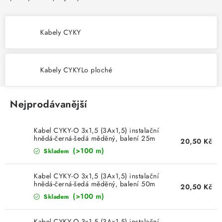
SVÍTIDLA interiérová
Kabely CYKY
SVÍTIDLA technická
NÁŘADÍ
Kabely CYKYLo ploché
VÝPRODEJ
Nejprodávanější
Položky bez zařazené kategorie dle výrobců
Kabel CYKY-O 3x1,5 (3Ax1,5) instalační
hnědá-černá-šedá měděný, balení 25m
VÁNOCE
20,50 Kč
(>100 m)
Skladem
OSVĚTLENÍ
Kabel CYKY-O 3x1,5 (3Ax1,5) instalační
hnědá-černá-šedá měděný, balení 50m
20,50 Kč
Otevírací doba výdejny
Obchodní podmínky
(>100 m)
Skladem
Ochrana osobních údajů
Moje objednávka
Kabel CYKY-O 3x1,5 (3Ax1,5) instalační