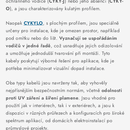
JISTIČE
ochranného vodiče (
CYKY-J
) nebo jeho absencí (
CYKY-
O
), a jsou charakterizovány kulatým profilem.
KABELY
Naopak
CYKYLO
, s plochým profilem, jsou speciálně
určeny pro instalace, kde je omezen prostor, například
ŽÁROVKY
pod omítku nebo do lišt.
Vyznačují se uspořádáním
vodičů v jedné řadě
, což usnadňuje jejich odizolování
VENTILÁTORY
a umožňuje jednodušší tvarování při montáži. Tyto
kabely poskytují výborné řešení pro aplikace, kde je
FOTOVOLTAIKA
potřeba minimalizovat vizuální dopad instalace.
OHŘÍVAČE VODY
Oba typy kabelů jsou navrženy tak, aby vyhověly
nejpřísnějším bezpečnostním normám, včetně
odolnosti
CHYTRÁ DOMÁCNOST
proti UV záření a šíření plamene
. Jsou vhodné pro
použití jak v interiérech, tak i v exteriérech, a jsou k
SVÍTIDLA domovní
dispozici v různých průřezech a konfiguracích pro široké
spektrum aplikací, od domácích elektroinstalací po
LED osvětlení
průmyslové projekty.