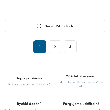
O
Načíst 24 dalších
v
l
á
S
d
1
3
t
a
r
c
á
n
í
k
p
20+ let zkušeností
o
Doprava zdarma
r
Na naše zkušenosti se můžete
v
Při objednávce nad 3 000 Kč
v
spolehnout
á
k
n
y
í
Rychlé dodání
Fungujeme udržitelně
v
Rychlá expedice skladového zboží
Točíme krabice, ne zákazníky