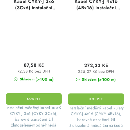
Kabel CYKY-J 3x6
Kabel CYKY-J 4x16
(3Cx6) instalační
(4Bx16) instalační
žlutozelená-modrá-hnědá
žlutozelená-hnědá-černá-
měděný
šedá měděný
87,58 Kč
272,33 Kč
72,38 Kč bez DPH
225,07 Kč bez DPH
(>100 m)
(>100 m)
Skladem
Skladem
​Instalační měděný kabel kulatý
​Instalační měděný kabel kulatý
CYKY-J 3x6 (CYKY 3Cx6),
CYKY-J 4x16 (CYKY 4Bx16),
barevné označení žil
barevné označení žil
žlutozelená-modrá-hnědá
žlutozelená-hnědá-černá-šedá