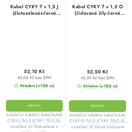
Kabel CYKY 7 x 1,5 J
Kabel CYKY 7 x 1,5 O
(žlutozelená+černé
(číslované žíly-černé
číslované žíly)
všechny)
52,10 Kč
52,50 Kč
43,06 Kč bez DPH
43,39 Kč bez DPH
(>100 m)
(>100 m)
Skladem
Skladem
​Instalační měděný kabel kulatý
​Instalační měděný kabel kulatý
CYKY-J 7x1,5 (CYKY 7Cx1,5),
CYKY-O 7x1,5 (CYKY 7Dx1,5),
označení žil žlutozelená +
označení žil černé číslované