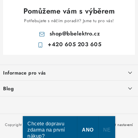
Pomůžeme vám s výběrem
Potřebujete s něčím poradit? Jsme tu pro vás!
shop
@
bbelektro.cz
+420 605 203 605
Z
á
Informace pro vás
p
a
Otevírací doba výdejny
Blog
t
Obchodní podmínky
í
Rozvodnice IKONA od italského výrobce Scame
Ochrana osobních údajů
Nakupujte u nás hned a zaplaťte později – nově přijímáme Skip
Moje objednávka
Pay
Chcete dopravu
Copyright 2026
bbelektro.cz
. Všechna práva vyhrazena.
Upravit nastavení
zdarma na první
ANO
NE
cookies
nákup?