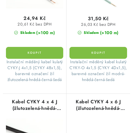
t
k
ů
t
24,94 Kč
ů
31,50 Kč
20,61 Kč bez DPH
26,03 Kč bez DPH
(>100 m)
(>100 m)
Skladem
Skladem
​Instalační měděný kabel kulatý
​Instalační měděný kabel kulatý
CYKY-J 4x1,5 (CYKY 4Bx1,5),
CYKY-O 4x1,5 (CYKY 4Dx1,5),
barevné označení žil
barevné označení žil modrá-
žlutozelená-hnědá-černá-šedá
hnědá-černá-šedá
Kabel CYKY 4 x 4 J
Kabel CYKY 4 x 6 J
(žlutozelená-hnědá-
(žlutozelená-hnědá-
černá-šedá)
černá-šedá)