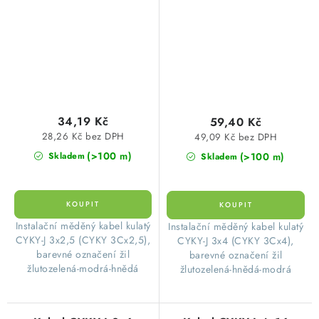
modrá-hnědý
meděný
34,19 Kč
59,40 Kč
28,26 Kč bez DPH
49,09 Kč bez DPH
(>100 m)
(>100 m)
Skladem
Skladem
​Instalační měděný kabel kulatý
​Instalační měděný kabel kulatý
CYKY-J 3x2,5 (CYKY 3Cx2,5),
CYKY-J 3x4 (CYKY 3Cx4),
barevné označení žil
barevné označení žil
žlutozelená-modrá-hnědá
žlutozelená-hnědá-modrá