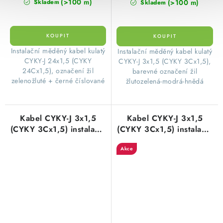
(>100 m)
(>100 m)
Skladem
Skladem
​Instalační měděný kabel kulatý
​Instalační měděný kabel kulatý
CYKY-J 24x1,5 (CYKY
CYKY-J 3x1,5 (CYKY 3Cx1,5),
24Cx1,5), označení žil
barevné označení žil
zelenožluté + černé číslované
žlutozelená-modrá-hnědá
Kabel CYKY-J 3x1,5
Kabel CYKY-J 3x1,5
(CYKY 3Cx1,5) instalační
(CYKY 3Cx1,5) instalační
žlutozelená-modrá-
žlutozelená-modrá-
Akce
hnědá, balení 25m
hnědá, balení 100m