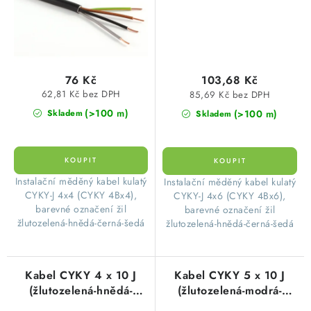
76 Kč
103,68 Kč
62,81 Kč bez DPH
85,69 Kč bez DPH
(>100 m)
(>100 m)
Skladem
Skladem
​Instalační měděný kabel kulatý
​Instalační měděný kabel kulatý
CYKY-J 4x4 (CYKY 4Bx4),
CYKY-J 4x6 (CYKY 4Bx6),
barevné označení žil
barevné označení žil
žlutozelená-hnědá-černá-šedá
žlutozelená-hnědá-černá-šedá
Kabel CYKY 4 x 10 J
Kabel CYKY 5 x 10 J
(žlutozelená-hnědá-
(žlutozelená-modrá-
černá-šedá)
hnědá-černá-šedá)