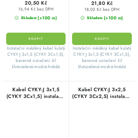
20,50 Kč
21,80 Kč
16,94 Kč bez DPH
18,02 Kč bez DPH
(>100 m)
(>100 m)
Skladem
Skladem
​Instalační měděný kabel kulatý
​Instalační měděný kabel kulatý
CYKY-J 3x1,5 (CYKY 3Cx1,5),
CYKY-J 3x1,5 (CYKY 3Cx1,5),
barevné označení žil
barevné označení žil
žlutozelená-modrá-hnědá
žlutozelená-modrá-hnědá
Kabel CYKY-J 3x1,5
Kabel CYKY-J 3x2,5
(CYKY 3Cx1,5) instalační
(CYKY 3Cx2,5) instalační
žlutozelená-modrá-
žlutozelená-modrá-
hnědá, balení 50m
hnědá, balení 100 m