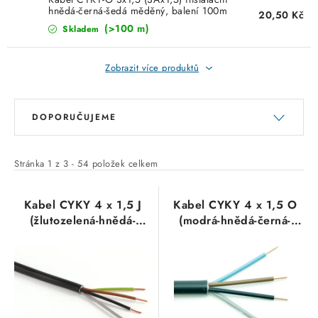
hnědá-černá-šedá měděný, balení 100m
20,50 Kč
(>100 m)
Skladem
Zobrazit více produktů
V
Ř
DOPORUČUJEME
ý
a
p
z
i
e
Stránka
1
z
3
-
54
položek celkem
s
n
p
í
Kabel CYKY 4 x 1,5 J
Kabel CYKY 4 x 1,5 O
(žlutozelená-hnědá-
(modrá-hnědá-černá-
r
p
černá-šedá)
šedá)
o
r
d
o
u
d
k
u