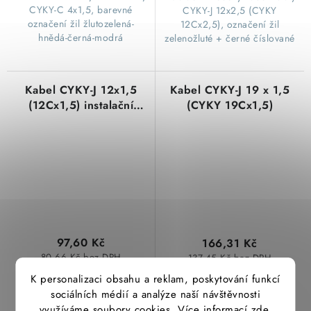
CYKY-C 4x1,5, barevné
CYKY-J 12x2,5 (CYKY
označení žil žlutozelená-
12Cx2,5), označení žil
hnědá-černá-modrá
zelenožluté + černé číslované
Kabel CYKY-J 12x1,5
Kabel CYKY-J 19 x 1,5
(12Cx1,5) instalační
(CYKY 19Cx1,5)
žlutozelená+černé
číslované žíly měděný
97,60 Kč
166,31 Kč
80,66 Kč bez DPH
137,45 Kč bez DPH
(>100 m)
(>100 m)
Skladem
Skladem
K personalizaci obsahu a reklam, poskytování funkcí
sociálních médií a analýze naší návštěvnosti
využíváme soubory cookies. Více informací
zde
.