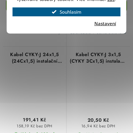
Souhlasím
​Instalační měděný kabel kulatý
​Instalační měděný kabel kulatý
CYKY-J 12x1,5 (CYKY
CYKY-J 19x1,5 (CYKY
Nastavení
12Cx1,5), označení žil
19Cx1,5), označení žil
žlutozelená + číslované žíly
zelenožlutá + černé číslované
Kabel CYKY-J 24x1,5
Kabel CYKY-J 3x1,5
(24Cx1,5) instalační
(CYKY 3Cx1,5) instalační
měděný
žlutozelená-modrá-hnědá
191,41 Kč
20,50 Kč
158,19 Kč bez DPH
16,94 Kč bez DPH