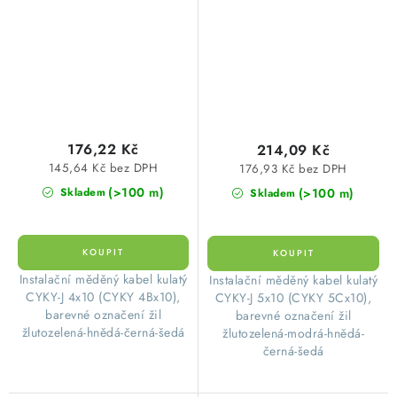
176,22 Kč
214,09 Kč
145,64 Kč bez DPH
176,93 Kč bez DPH
(>100 m)
(>100 m)
Skladem
Skladem
​Instalační měděný kabel kulatý
​Instalační měděný kabel kulatý
CYKY-J 4x10 (CYKY 4Bx10),
CYKY-J 5x10 (CYKY 5Cx10),
barevné označení žil
barevné označení žil
žlutozelená-hnědá-černá-šedá
žlutozelená-modrá-hnědá-
černá-šedá