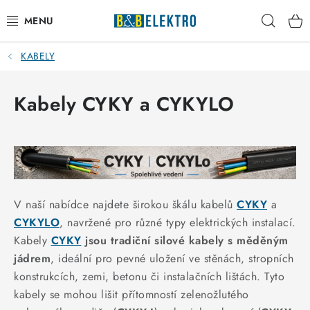
Přejít
Hleda
na
obsah
KABELY
Kategorie produktů
Reklamace / Vrácení zboží
Kabely CYKY a CYKYLO
Blog
Kontakty
VYTÁPĚNÍ
V naší nabídce najdete širokou škálu kabelů
CYKY
a
CYKYLO
, navržené pro různé typy elektrických instalací.
VYPÍNAČE
Kabely
CYKY
jsou tradiční silové kabely s měděným
jádrem
, ideální pro pevné uložení ve stěnách, stropních
ELEKTROMATERIÁL
konstrukcích, zemi, betonu či instalačních lištách. Tyto
kabely se mohou lišit přítomností zelenožlutého