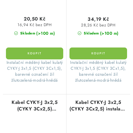
20,50 Kč
34,19 Kč
16,94 Kč bez DPH
28,26 Kč bez DPH
(>100 m)
(>100 m)
Skladem
Skladem
​Instalační měděný kabel kulatý
​Instalační měděný kabel kulatý
CYKY-J 3x1,5 (CYKY 3Cx1,5),
CYKY-J 3x1,5 (CYKY 3Cx1,5),
barevné označení žil
barevné označení žil
žlutozelená-modrá-hnědá
žlutozelená-modrá-hnědá
Kabel CYKY-J 3x2,5
Kabel CYKY-J 3x2,5
(CYKY 3Cx2,5)
(CYKY 3Cx2,5) instalační
instalační žlutozelená-
žlutozelená-modrá-
modrá-hnědá, balení
hnědá, balení 50m
25m