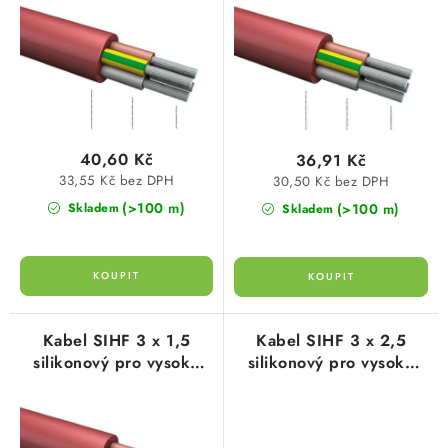
pohyblivé uložení
pohyblivé uložení
d
o
SVÍTIDLA technická
u
d
NÁŘADÍ
k
u
t
k
VÝPRODEJ
ů
t
40,60 Kč
36,91 Kč
ů
Položky bez zařazené kategorie dle výrobců
33,55 Kč bez DPH
30,50 Kč bez DPH
(>100 m)
(>100 m)
Skladem
Skladem
VÁNOCE
OSVĚTLENÍ
Otevírací doba výdejny
Obchodní podmínky
Kabel SIHF 3 x 1,5
Kabel SIHF 3 x 2,5
silikonový pro vysoké
silikonový pro vysoké
Ochrana osobních údajů
Moje objednávka
teploty, pevné a
teploty, pevné a
pohyblivé uložení
pohyblivé uložení