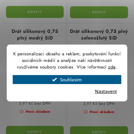
Drát silikonový 0,75
Drát silikonový 0,75 plný
plný modrý SiD
zelenožlutý SiD
K personalizaci obsahu a reklam, poskytování funkcí
sociálních médií a analýze naší návštěvnosti
využíváme soubory cookies. Více informací
zde
.
Souhlasím
Nastavení
4,80 Kč
4,80 Kč
3,97 Kč bez DPH
3,97 Kč bez DPH
Není skladem
Není skladem