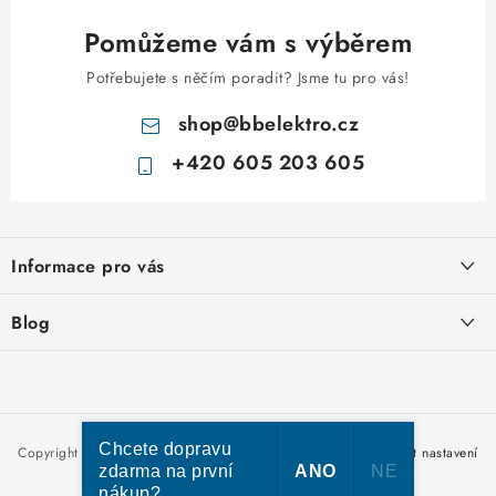
Pomůžeme vám s výběrem
Potřebujete s něčím poradit? Jsme tu pro vás!
shop
@
bbelektro.cz
+420 605 203 605
Z
á
Informace pro vás
p
a
Otevírací doba výdejny
Blog
t
Obchodní podmínky
í
Rozvodnice IKONA od italského výrobce Scame
Ochrana osobních údajů
Nakupujte u nás hned a zaplaťte později – nově přijímáme Skip
Moje objednávka
Pay
Chcete dopravu
Copyright 2026
bbelektro.cz
. Všechna práva vyhrazena.
Upravit nastavení
zdarma na první
ANO
NE
cookies
nákup?