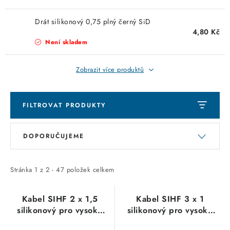
KABELY
Drát silikonový 0,75 plný černý SiD
ŽÁROVKY
4,80 Kč
Není skladem
VENTILÁTORY
Zobrazit více produktů
FOTOVOLTAIKA
FILTROVAT PRODUKTY
OHŘÍVAČE VODY
V
Ř
CHYTRÁ DOMÁCNOST
DOPORUČUJEME
ý
a
p
z
SVÍTIDLA domovní
i
e
Stránka
1
z
2
-
47
položek celkem
s
n
LED osvětlení
p
í
Kabel SIHF 2 x 1,5
Kabel SIHF 3 x 1
silikonový pro vysoké
silikonový pro vysoké
r
p
SVÍTIDLA interiérová
teploty, pevné a
teploty, pevné a
o
r