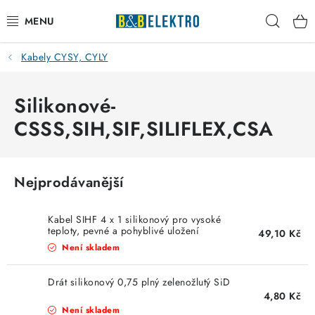
Přejít
Hleda
na
obsah
Kabely CYSY, CYLY
Reklamace / Vrácení zboží
Blog
Silikonové-
CSSS,SIH,SIF,SILIFLEX,CSA
Kontakty
VYTÁPĚNÍ
Nejprodávanější
VYPÍNAČE
Kabel SIHF 4 x 1 silikonový pro vysoké
teploty, pevné a pohyblivé uložení
49,10 Kč
ELEKTROMATERIÁL
Není skladem
JISTIČE
Drát silikonový 0,75 plný zelenožlutý SiD
4,80 Kč
Není skladem