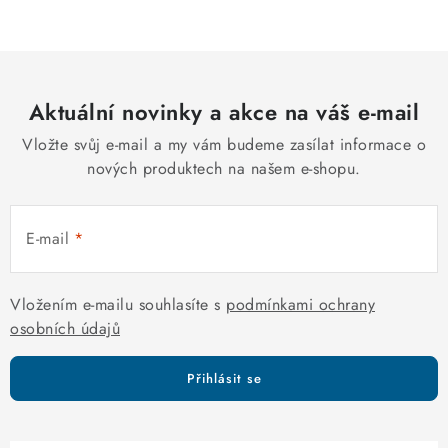
c
á
n
í
k
p
o
r
v
Aktuální novinky a akce na váš e-mail
v
á
k
Vložte svůj e-mail a my vám budeme zasílat informace o
n
y
nových produktech na našem e-shopu.
í
v
ý
E-mail
p
i
s
Vložením e-mailu souhlasíte s
podmínkami ochrany
u
osobních údajů
Přihlásit se