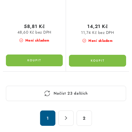
58,81 Kč
14,21 Kč
48,60 Kč bez DPH
11,74 Kč bez DPH
Není skladem
Není skladem
O
Načíst 23 dalších
v
l
á
S
d
1
2
t
a
r