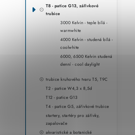
T8 - patice G13, zářivkové
trubice
3000 Kelvin - teple bílá -
warmwhite
4000 Kelvin - studená bílá -
coolwhite
6000, 6500 Kelvin studená
denní - cool daylight
trubice kruhového tvaru T5, T9C
T2 - patice W4,3 x 8,5d
T12 - patice G13
T4 - patice G5, zářivkové trubice
startery, startéry pro zářivky,
zapalovače
akvaristické a botanické