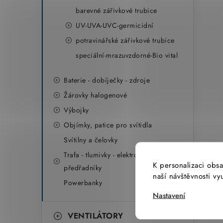
barevné zářivkové trubice
UV-UVA-UVC-germicidní
potravinářské zářivkové trubice
speciální-mrazuvzdorné-Bio vital
Baterie - dobíječky - zdroje
Žárovky halogenové
Výbojky
Objímky, patice pro svítidla
Svítilny a čelovky
Trafa - tlumivky - elektronické
K personalizaci obsa
předřadníky
naší návštěvnosti v
Powerbanky
Nastavení
VENTILÁTORY