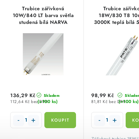
V
z
Trubice zářivková
Trubice zářivk
ý
e
10W/840 LT barva světla
18W/830 T8 10
studená bílá NARVA
3000K teplá bílá
p
n
PATRON 057
i
í
s
p
p
r
r
o
o
d
d
136,29 Kč
98,99 Kč
Skladem
Sklade
u
(>100 ks)
(>100 ks)
112,64 Kč bez DPH
81,81 Kč bez DPH
u
k
k
t
t
ů
​Zářivková trubice 18W/