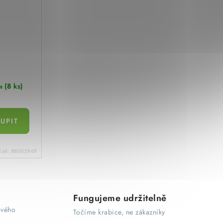
(8 ks)
m
Kód:
BB002969
Fungujeme udržitelně
ového
Točíme krabice, ne zákazníky