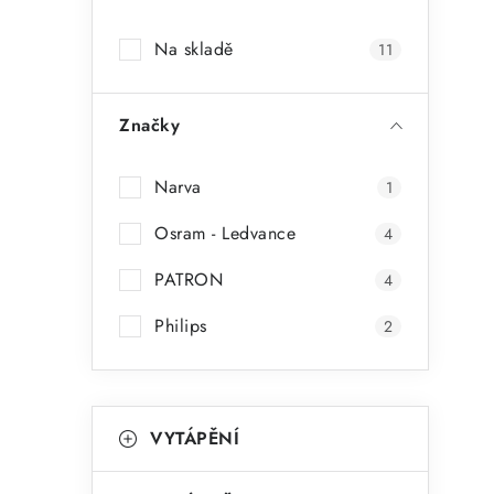
a
Na skladě
11
n
n
Značky
í
p
Narva
1
a
Osram - Ledvance
4
n
PATRON
4
e
Philips
2
l
K
Přeskočit
VYTÁPĚNÍ
kategorie
a