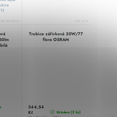
rubice
G13
Kód:
BB125962
Kód:
4118
ová
Trubice zářivková 30W/77
60lm
flora OSRAM
bílá
05763
344,54
m
Kč
(2 ks)
Skladem