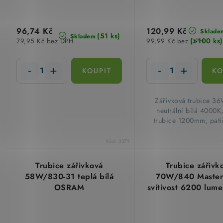
96,74 Kč
120,99 Kč
Sklade
(51 ks)
Skladem
(>100 ks)
79,95 Kč bez DPH
99,99 Kč bez DPH
​Zářivková trubice 
neutrální bílá 4000K
trubice 1200mm, pat
Kód:
3379
Trubice zářivková
Trubice zářivk
58W/830-31 teplá bílá
70W/840 Master
OSRAM
svítivost 6200 lum
176cm 4000 Kelvin 