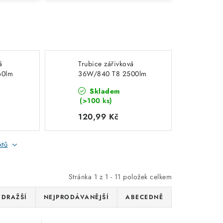
á
Trubice zářivková
60lm
36W/840 T8 2500lm
4000K neutrální bílá
Skladem
N
1200mm PATRON
(>100 ks)
05770
120,99 Kč
ktů
Stránka
1
z
1
-
11
položek celkem
JDRAŽŠÍ
NEJPRODÁVANĚJŠÍ
ABECEDNĚ