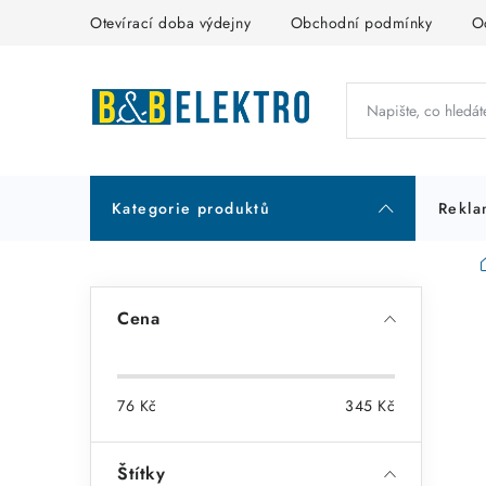
Přejít
Otevírací doba výdejny
Obchodní podmínky
O
na
obsah
Kategorie produktů
Rekla
P
Cena
o
s
76
Kč
345
Kč
t
r
Štítky