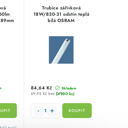
ová
Trubice zářivková
60lm
18W/830-31 odstín teplá
 589mm
bílá OSRAM
61
84,64 Kč
m
Skladem
(>100 ks)
69,95 Kč bez DPH
840 teplá