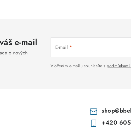
l
á
d
a
váš e-mail
c
E-mail
í
mace o nových
p
Vložením e-mailu souhlasíte s
podmínkami 
r
v
k
y
v
shop
@
bbe
ý
+420 605
p