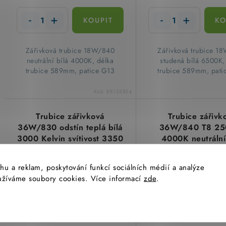
​Zářivková trubice 18W/840
​Zářivková trubice 
neutrální bílá 4000K, délka
studená bílá 6500K,
trubice 589mm, patice G13
trubice 589mm, pati
Kód:
BB125824
Trubice zářivková
Trubice zářivk
36W/830 odstín teplá bílá
36W/840 T8 25
3000 Kelvin svítivost 3350
4000K neutrální
lumen Ledvance
1200mm PATRON 
hu a reklam, poskytování funkcí sociálních médií a analýze
yužíváme soubory cookies. Více informací
zde
.