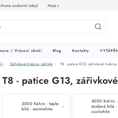
chrana osobních údajů
Moje objednávka
mace / Vrácení zboží
Blog
Kontakty
VYTÁPĚN
Domů
Zářivkové trubice, zářivky
T8 - patice G13, zářivkové trubice
T8 - patice G13, zářivkové
4000 Kelvin -
3000 Kelvin - teple
studená bílá -
bílá - warmwhite
coolwhite