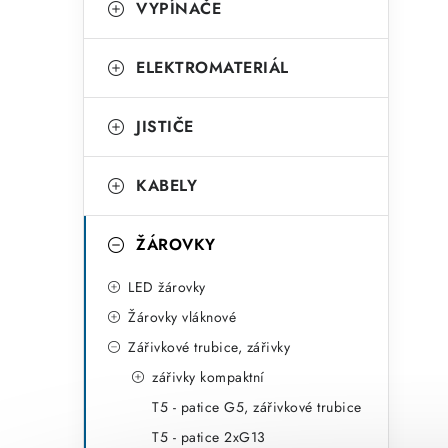
t
VYPÍNAČE
e
g
ELEKTROMATERIÁL
o
r
JISTIČE
i
KABELY
e
ŽÁROVKY
LED žárovky
Žárovky vláknové
Zářivkové trubice, zářivky
zářivky kompaktní
T5 - patice G5, zářivkové trubice
T5 - patice 2xG13