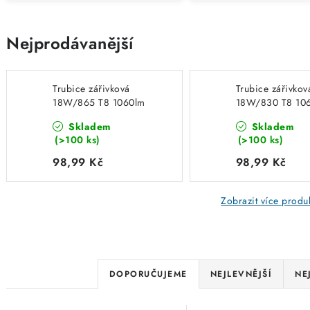
Nejprodávanější
Trubice zářivková
Trubice zářivkov
18W/865 T8 1060lm
18W/830 T8 10
6500K studená bílá
3000K teplá bílá
Skladem
Skladem
589mm PATRON
589mm PATRO
(>100 ks)
(>100 ks)
05763
05761
98,99 Kč
98,99 Kč
Zobrazit více produ
Ř
DOPORUČUJEME
NEJLEVNĚJŠÍ
NE
a