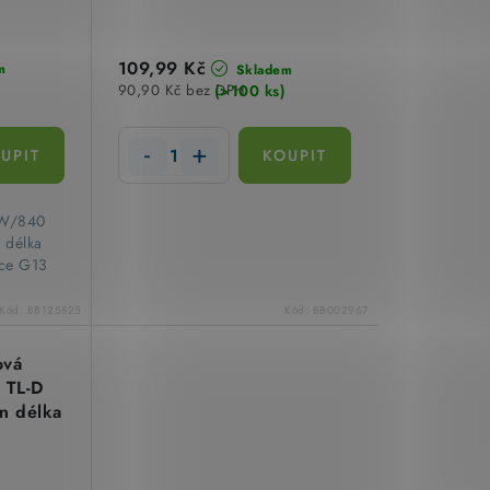
109,99 Kč
m
Skladem
(>100 ks)
90,90 Kč bez DPH
36W/840
, délka
ice G13
Kód:
BB125825
Kód:
BB002967
ová
 TL-D
en délka
Philips