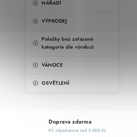
NÁŘADÍ
VÝPRODEJ
Položky bez zařazené
kategorie dle výrobců
VÁNOCE
OSVĚTLENÍ
Doprava zdarma
Při objednávce nad 3 000 Kč