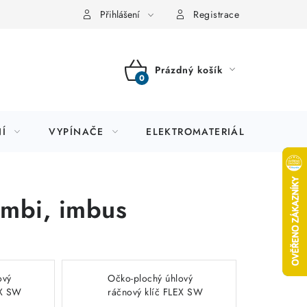
Přihlášení
Registrace
Prázdný košík
NÁKUPNÍ
KOŠÍK
Í
VYPÍNAČE
ELEKTROMATERIÁL
JIS
ombi, imbus
ový
Očko-plochý úhlový
EX SW
ráčnový klíč FLEX SW
imco
13 typ 112543 cimco