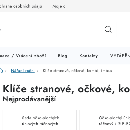
chrana osobních údajů
Moje objednávka
mace / Vrácení zboží
Blog
Kontakty
VYTÁPĚN
Domů
Nářadí ruční
Klíče stranové, očkové, kombi, imbus
Klíče stranové, očkové, k
Nejprodávanější
Sada očko-plochých
Očko-plochý úhl
úhlových ráčnových
ráčnový klíč FL
klíčů FLEX SW 8 - 19 (5
17 typ 112545 c