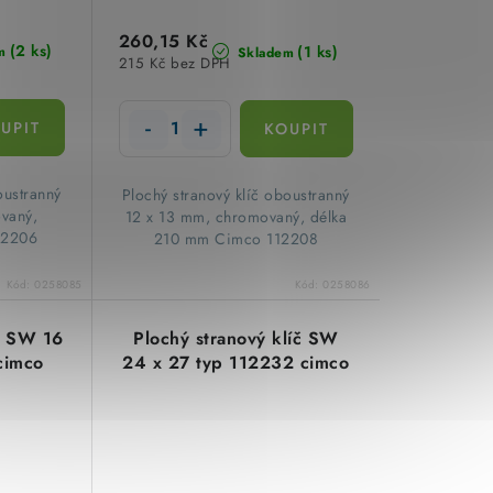
260,15 Kč
(2 ks)
(1 ks)
m
Skladem
215 Kč bez DPH
oustranný
Plochý stranový klíč oboustranný
vaný,
12 x 13 mm, chromovaný, délka
12206
210 mm Cimco 112208
Kód:
0258085
Kód:
0258086
íč SW 16
Plochý stranový klíč SW
cimco
24 x 27 typ 112232 cimco