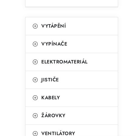
K
Přeskočit
VYTÁPĚNÍ
kategorie
a
t
VYPÍNAČE
e
g
ELEKTROMATERIÁL
o
r
JISTIČE
i
KABELY
e
ŽÁROVKY
VENTILÁTORY