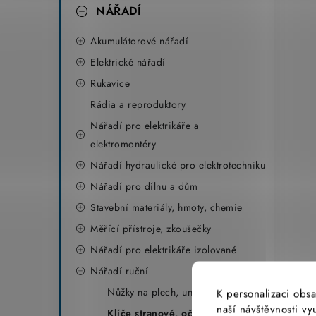
NÁŘADÍ
Akumulátorové nářadí
Elektrické nářadí
Rukavice
Rádia a reproduktory
Nářadí pro elektrikáře a
elektromontéry
Nářadí hydraulické pro elektrotechniku
Nářadí pro dílnu a dům
Stavební materiály, hmoty, chemie
Měřící přístroje, zkoušečky
Nářadí pro elektrikáře izolované
Nářadí ruční
Nůžky na plech, univerzální nůžky
K personalizaci obsa
naší návštěvnosti v
Klíče stranové, očkové, kombi,