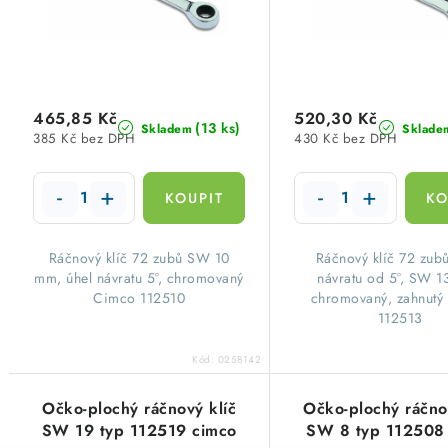
p
r
r
o
o
d
d
465,85 Kč
520,30 Kč
u
(13 ks)
Skladem
Sklade
385 Kč bez DPH
430 Kč bez DPH
u
k
k
t
t
ů
Ráčnový klíč 72 zubů SW 10
Ráčnový klíč 72 zubů
ů
mm, úhel návratu 5°, chromovaný
návratu od 5°, SW 
Cimco 112510
chromovaný, zahnutý
112513
Kód:
0258142
Očko-plochý ráčnový klíč
Očko-plochý ráčno
SW 19 typ 112519 cimco
SW 8 typ 112508