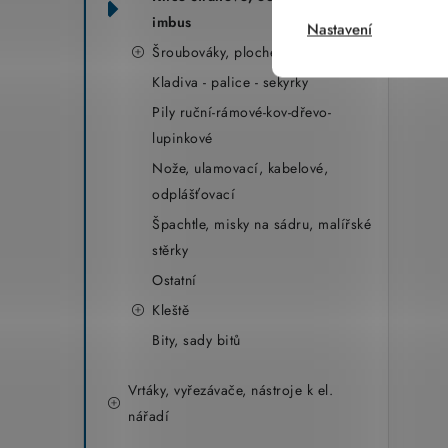
imbus
Nastavení
Šroubováky, ploché, křížové, sady
Kladiva - palice - sekyrky
Pily ruční-rámové-kov-dřevo-
lupinkové
Nože, ulamovací, kabelové,
odplášťovací
Špachtle, misky na sádru, malířské
stěrky
Ostatní
Kleště
Bity, sady bitů
Vrtáky, vyřezávače, nástroje k el.
nářadí