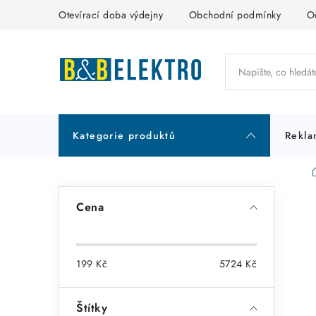
Přejít
Otevírací doba výdejny
Obchodní podmínky
O
na
obsah
Kategorie produktů
Rekla
P
Cena
o
s
199
Kč
5724
Kč
t
r
Štítky