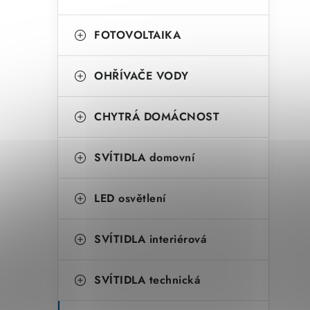
FOTOVOLTAIKA
OHŘÍVAČE VODY
CHYTRÁ DOMÁCNOST
SVÍTIDLA domovní
LED osvětlení
SVÍTIDLA interiérová
SVÍTIDLA technická