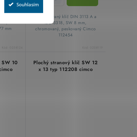
Souhlasím
3113 A a
Kombinovaný klíč DIN 3113 A a
 mm,
ISO 3318, SW 8 mm,
177 mm
chromovaný, peskovaný Cimco
112454
Kód:
0258124
Kód:
0258119
íč SW 10
Plochý stranový klíč SW 12
cimco
x 13 typ 112208 cimco