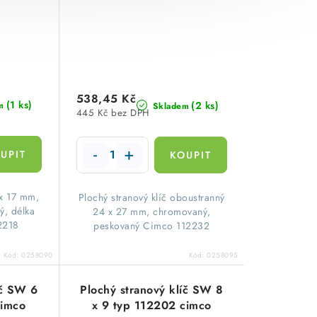
538,45 Kč
(1 ks)
(2 ks)
m
Skladem
445 Kč bez DPH
 x 17 mm,
Plochý stranový klíč oboustranný
ý, délka
24 x 27 mm, chromovaný,
2218
peskovaný Cimco 112232
Kód:
0258090
Kód:
0258095
íč SW 6
Plochý stranový klíč SW 8
cimco
x 9 typ 112202 cimco