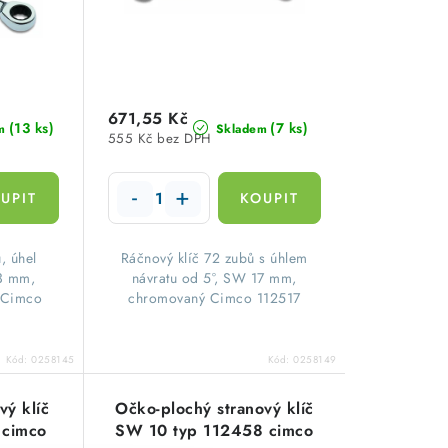
671,55 Kč
(13 ks)
(7 ks)
m
Skladem
555 Kč bez DPH
, úhel
Ráčnový klíč 72 zubů s úhlem
13 mm,
návratu od 5°, SW 17 mm,
 Cimco
chromovaný Cimco 112517
Kód:
0258145
Kód:
0258149
vý klíč
Očko-plochý stranový klíč
 cimco
SW 10 typ 112458 cimco