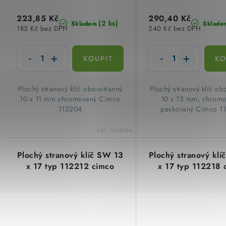
223,85 Kč
290,40 Kč
(2 ks)
Skladem
Sklade
185 Kč bez DPH
240 Kč bez DPH
Plochý stranový klíč oboustranný
Plochý stranový klíč ob
10 x 11 mm chromovaný Cimco
10 x 13 mm, chromo
112204
peskovaný Cimco 1
Kód:
0258084
Plochý stranový klíč SW 13
Plochý stranový kl
x 17 typ 112212 cimco
x 17 typ 112218 