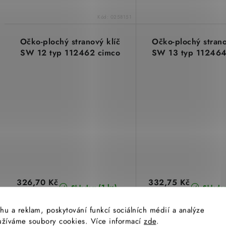
Kód:
0258151
Očko-plochý stranový klíč
Očko-plochý strano
SW 12 typ 112462 cimco
SW 13 typ 112464
326,70 Kč
332,75 Kč
(1 ks)
Skladem
Sklade
270 Kč bez DPH
275 Kč bez DPH
hu a reklam, poskytování funkcí sociálních médií a analýze
yužíváme soubory cookies. Více informací
zde
.