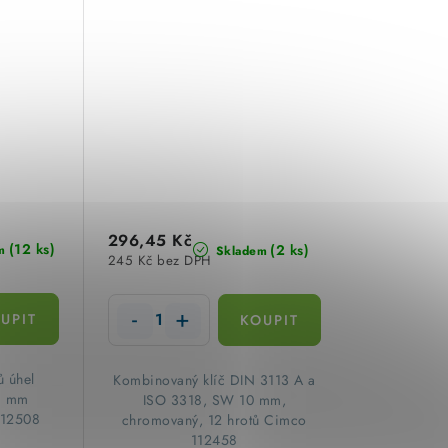
296,45 Kč
(12 ks)
(2 ks)
m
Skladem
245 Kč bez DPH
ů úhel
Kombinovaný klíč DIN 3113 A a
8 mm
ISO 3318, SW 10 mm,
112508
chromovaný, 12 hrotů Cimco
112458