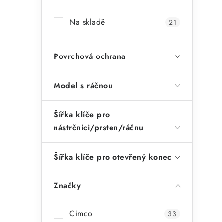
a
Na skladě
21
n
n
Povrchová ochrana
í
p
Model s ráčnou
a
Šířka klíče pro
n
nástrčnici/prsten/ráčnu
e
l
Šířka klíče pro otevřený konec
Značky
Cimco
33