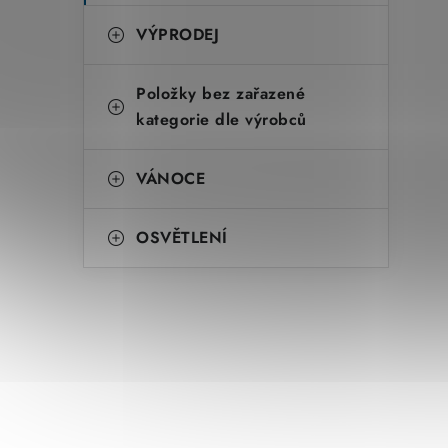
VÝPRODEJ
Položky bez zařazené
kategorie dle výrobců
VÁNOCE
OSVĚTLENÍ