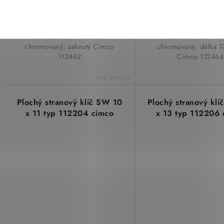
Kombinovaný klíč DIN 3113 A a
Kombinovaný klíč DIN 
ISO 3318, SW 12 mm,
ISO 3318, SW 13
chromovaný, zahnutý Cimco
chromovaný, délka 
112462
Cimco 112464
Kód:
0258123
Plochý stranový klíč SW 10
Plochý stranový kl
x 11 typ 112204 cimco
x 13 typ 112206 