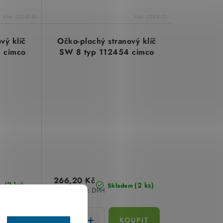
Kód:
0258140
Kód:
0258121
vý klíč
Očko-plochý stranový klíč
 cimco
SW 8 typ 112454 cimco
266,20 Kč
(2 ks)
(2 ks)
m
Skladem
220 Kč bez DPH