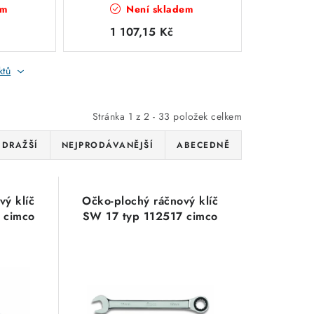
em
Není skladem
1 107,15 Kč
ktů
Stránka
1
z
2
-
33
položek celkem
JDRAŽŠÍ
NEJPRODÁVANĚJŠÍ
ABECEDNĚ
vý klíč
Očko-plochý ráčnový klíč
 cimco
SW 17 typ 112517 cimco