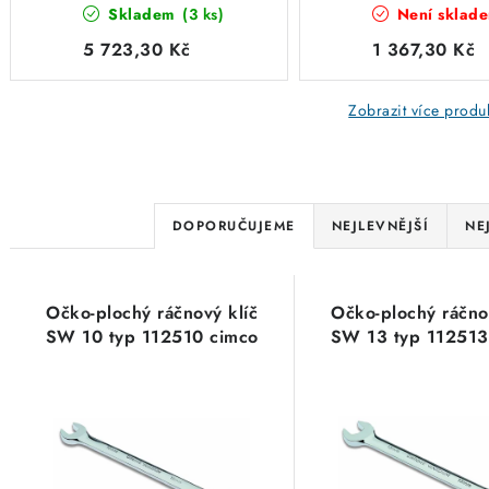
Skladem
(3 ks)
Není sklad
ks) typ 112550 cimco
5 723,30 Kč
1 367,30 Kč
Zobrazit více produ
Ř
DOPORUČUJEME
NEJLEVNĚJŠÍ
NE
a
V
z
Očko-plochý ráčnový klíč
Očko-plochý ráčno
ý
e
SW 10 typ 112510 cimco
SW 13 typ 112513
p
n
i
í
s
p