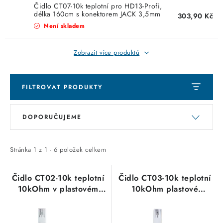
KABELY
Čidlo CT07-10k teplotní pro HD13-Profi,
délka 160cm s konektorem JACK 3,5mm
303,90 Kč
ŽÁROVKY
Není skladem
VENTILÁTORY
Zobrazit více produktů
FOTOVOLTAIKA
FILTROVAT PRODUKTY
OHŘÍVAČE VODY
V
Ř
DOPORUČUJEME
ý
a
CHYTRÁ DOMÁCNOST
p
z
i
e
Stránka
1
z
1
-
6
položek celkem
SVÍTIDLA domovní
s
n
p
í
Čidlo CT02-10k teplotní
Čidlo CT03-10k teplotní
LED osvětlení
10kOhm v plastovém
10kOhm plastové
r
p
výlisku délka 150cm pro
pouzdro, kabel s
o
r
SVÍTIDLA interiérová
termostaty
konektorem 1,5m pro
d
o
termohlavice