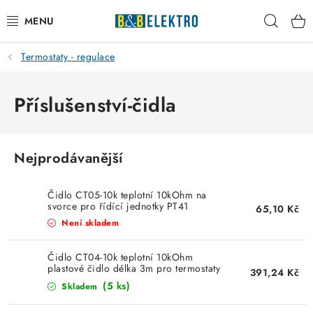
Přejít
Hleda
na
obsah
Termostaty - regulace
Reklamace / Vrácení zboží
Blog
Příslušenství-čidla
Kontakty
Nejprodávanější
VYTÁPĚNÍ
Čidlo CT05-10k teplotní 10kOhm na
VYPÍNAČE
svorce pro řídící jednotky PT41
65,10 Kč
elektrobock
Není skladem
ELEKTROMATERIÁL
Čidlo CT04-10k teplotní 10kOhm
plastové čidlo délka 3m pro termostaty
391,24 Kč
JISTIČE
PT71x s konektorem
(5 ks)
Skladem