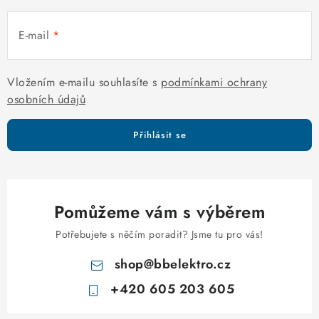
p
r
E-mail
v
k
y
Vložením e-mailu souhlasíte s
podmínkami ochrany
v
osobních údajů
ý
p
Přihlásit se
i
s
u
Pomůžeme vám s výběrem
Potřebujete s něčím poradit? Jsme tu pro vás!
shop
@
bbelektro.cz
+420 605 203 605