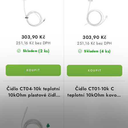
u
d
SVÍTIDLA technická
k
u
NÁŘADÍ
t
k
ů
t
VÝPRODEJ
303,90 Kč
303,90 Kč
ů
251,16 Kč bez DPH
251,16 Kč bez DPH
Položky bez zařazené kategorie dle výrobců
(2 ks)
(4 ks)
Skladem
Skladem
VÁNOCE
OSVĚTLENÍ
Čidlo CT04-10k teplotní
Čidlo CT01-10k C
10kOhm plastové čidlo
teplotní 10kOhm kovové
Otevírací doba výdejny
Obchodní podmínky
délka 3m pro termostaty
délka 150cm pro
Ochrana osobních údajů
Moje objednávka
PT71x s konektorem
termostaty