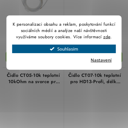
391,24 Kč
352,75 Kč
K personalizaci obsahu a reklam, poskytování funkcí
323,34 Kč bez DPH
291,53 Kč bez DPH
sociálních médií a analýze naší návštěvnosti
využíváme soubory cookies. Více informací
zde
.
(5 ks)
Skladem
Není skladem
Souhlasím
Nastavení
Čidlo CT05-10k teplotní
Čidlo CT07-10k teplotní
10kOhm na svorce pro
pro HD13-Profi, délka
řídící jednotky PT41
160cm s konektorem
elektrobock
JACK 3,5mm