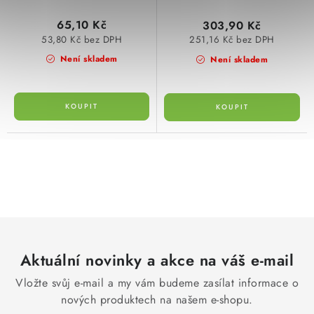
65,10 Kč
303,90 Kč
53,80 Kč bez DPH
251,16 Kč bez DPH
Není skladem
Není skladem
O
v
l
á
d
Aktuální novinky a akce na váš e-mail
a
c
Vložte svůj e-mail a my vám budeme zasílat informace o
í
nových produktech na našem e-shopu.