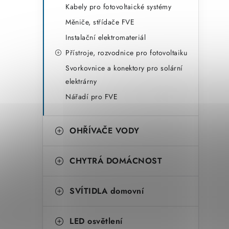
Kabely pro fotovoltaické systémy
Měniče, střídače FVE
Instalační elektromateriál
Přístroje, rozvodnice pro fotovoltaiku
Svorkovnice a konektory pro solární
elektrárny
Nářadí pro FVE
OHŘÍVAČE VODY
CHYTRÁ DOMÁCNOST
SVÍTIDLA domovní
LED osvětlení