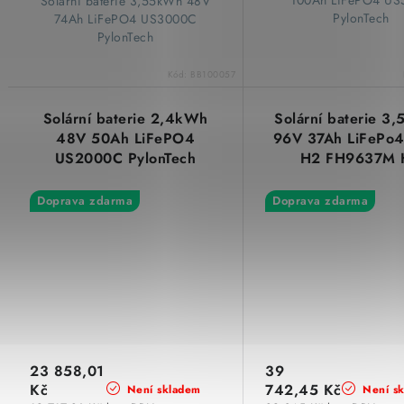
100Ah LiFePO4 US
​ Solární baterie 3,55kWh 48V
PylonTech
74Ah LiFePO4 US3000C
PylonTech
Kód:
BB100057
Solární baterie 2,4kWh
Solární baterie 3
48V 50Ah LiFePO4
96V 37Ah LiFePo4
US2000C PylonTech
H2 FH9637M 
PylonTech
Doprava zdarma
Doprava zdarma
23 858,01
39
Kč
742,45 Kč
Není skladem
Není s