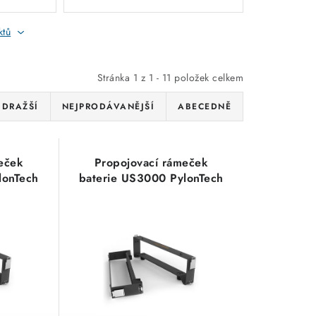
ktů
Stránka
1
z
1
-
11
položek celkem
JDRAŽŠÍ
NEJPRODÁVANĚJŠÍ
ABECEDNĚ
eček
Propojovací rámeček
lonTech
baterie US3000 PylonTech