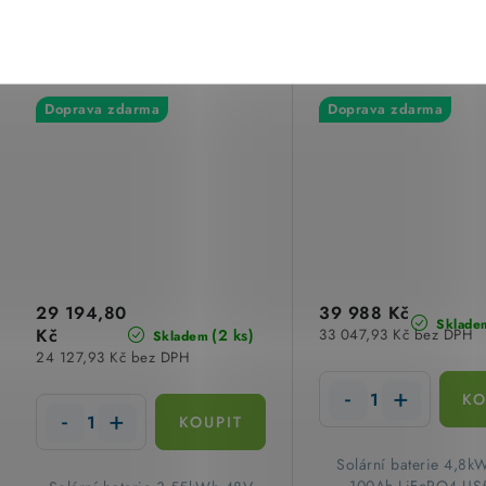
Solární baterie 3,55kWh
Solární baterie 
48V 74Ah LiFePO4
48V 100Ah LiF
US3000C PylonTech
US5000 PylonT
Doprava zdarma
Doprava zdarma
29 194,80
39 988 Kč
Sklade
Kč
(2 ks)
33 047,93 Kč bez DPH
Skladem
24 127,93 Kč bez DPH
​Solární baterie 4,8