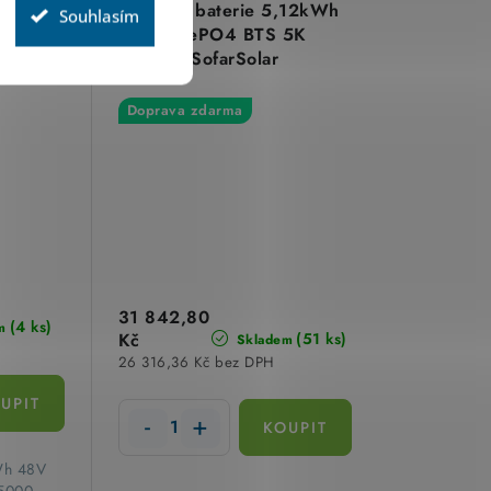
4,8kWh
Solární baterie 5,12kWh
Souhlasím
ePO4
LiFePO4 BTS 5K
ech
SofarSolar
Doprava zdarma
31 842,80
(4 ks)
m
Kč
(51 ks)
Skladem
26 316,36 Kč bez DPH
kWh 48V