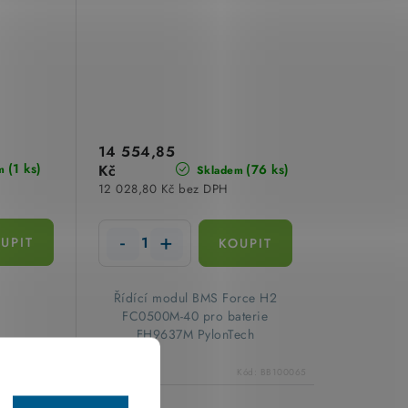
14 554,85
(1 ks)
Kč
(76 ks)
m
Skladem
12 028,80 Kč bez DPH
​ Řídící modul BMS Force H2
FC0500M-40 pro baterie
FH9637M PylonTech
Kód:
BB100170
Kód:
BB100065