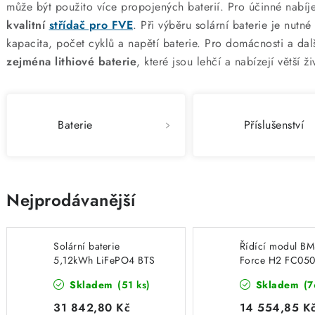
může být použito více propojených baterií. Pro účinné nabíje
kvalitní
střídač pro FVE
. Při výběru solární baterie je nutné
kapacita, počet cyklů a napětí baterie. Pro domácnosti a da
zejména lithiové baterie
, které jsou lehčí a nabízejí větší ži
Baterie
Příslušenství
Nejprodávanější
Solární baterie
Řídící modul B
5,12kWh LiFePO4 BTS
Force H2 FC05
5K SofarSolar
pro baterie FH
Skladem
(51 ks)
Skladem
(7
PylonTech
31 842,80 Kč
14 554,85 K