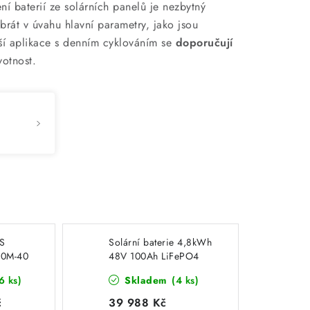
ní baterií ze solárních panelů je nezbytný
 brát v úvahu hlavní parametry, jako jsou
lší aplikace s denním cyklováním se
doporučují
votnost.
MS
Solární baterie 4,8kWh
00M-40
48V 100Ah LiFePO4
9637M
US5000 PylonTech
6 ks)
Skladem
(4 ks)
č
39 988 Kč