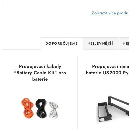
Zobrazit více produ
Ř
DOPORUČUJEME
NEJLEVNĚJŠÍ
NE
a
V
z
Propojovací kabely
Propojovací rám
ý
e
"Battery Cable Kit" pro
baterie US2000 Py
baterie
p
n
US2000/US3000/US5000/H48050
i
Pylontech
í
s
p
p
r
r