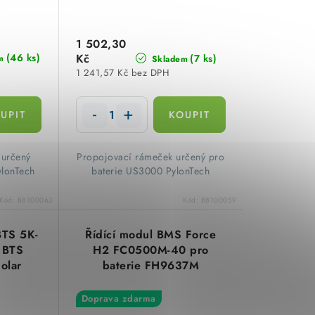
1 502,30
(46 ks)
Kč
(7 ks)
m
Skladem
1 241,57 Kč bez DPH
 určený
Propojovací rámeček určený pro
ylonTech
baterie US3000 PylonTech
Kód:
BB100063
Kód:
BB100059
BTS 5K-
Řídící modul BMS Force
 BTS
H2 FC0500M-40 pro
olar
baterie FH9637M
PylonTech
Doprava zdarma