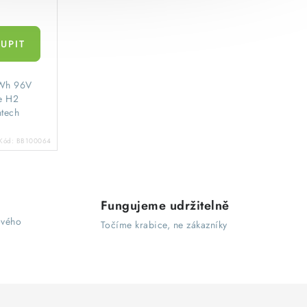
kWh 96V
e H2
tech
Kód:
BB100064
Fungujeme udržitelně
ového
Točíme krabice, ne zákazníky