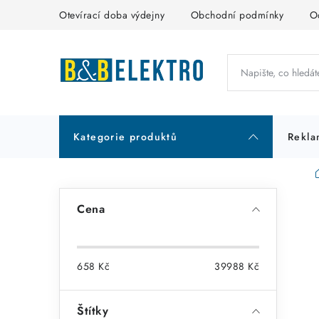
Přejít
Otevírací doba výdejny
Obchodní podmínky
O
na
obsah
Kategorie produktů
Rekla
P
Cena
o
s
658
Kč
39988
Kč
t
r
Štítky