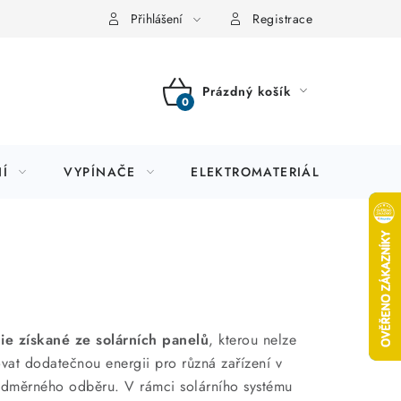
Přihlášení
Registrace
Prázdný košík
NÁKUPNÍ
KOŠÍK
Í
VYPÍNAČE
ELEKTROMATERIÁL
JIS
ie získané ze solárních panelů
, kterou nelze
vat dodatečnou energii pro různá zařízení v
nadměrného odběru. V rámci solárního systému