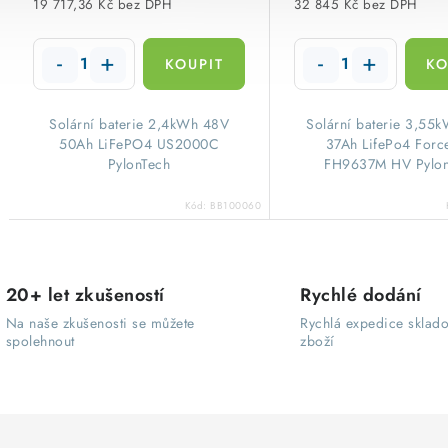
19 717,36 Kč bez DPH
32 845 Kč bez DPH
Solární baterie 2,4kWh 48V
​Solární baterie 3,55
50Ah LiFePO4 US2000C
37Ah LifePo4 Forc
PylonTech
FH9637M HV Pylon
Kód:
BB100060
O
20+ let zkušeností
Rychlé dodání
v
Na naše zkušenosti se můžete
Rychlá expedice sklad
spolehnout
zboží
l
á
d