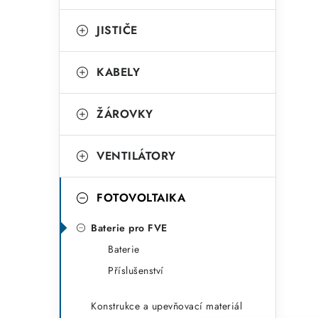
o
r
JISTIČE
i
KABELY
e
ŽÁROVKY
VENTILÁTORY
FOTOVOLTAIKA
Baterie pro FVE
Baterie
Příslušenství
Konstrukce a upevňovací materiál