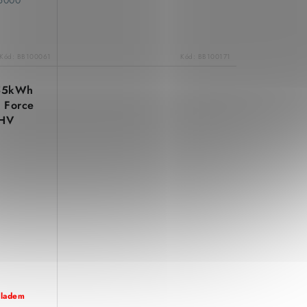
5000
Kód:
BB100061
Kód:
BB100171
,55kWh
 Force
HV
kladem