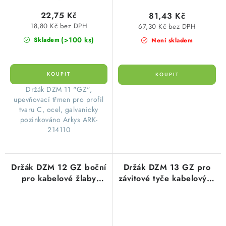
22,75 Kč
81,43 Kč
18,80 Kč bez DPH
67,30 Kč bez DPH
(>100 ks)
Skladem
Není skladem
Držák DZM 11 "GZ",
upevňovací třmen pro profil
tvaru C, ocel, galvanicky
pozinkováno Arkys ARK-
214110
Držák DZM 12 GZ boční
Držák DZM 13 GZ pro
pro kabelové žlaby
závitové tyče kabelových
Merkur ARK-214120
žlabů Merkur ARK-
galvanický zinek Arkys
214130 galvanický zinek
Arky