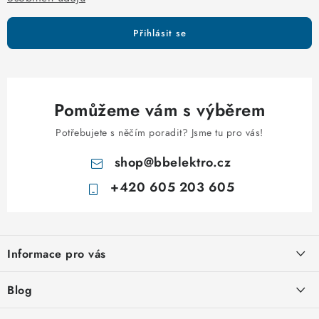
Přihlásit se
Pomůžeme vám s výběrem
Potřebujete s něčím poradit? Jsme tu pro vás!
shop
@
bbelektro.cz
+420 605 203 605
Z
á
Informace pro vás
p
a
Otevírací doba výdejny
Blog
t
Obchodní podmínky
Rozvodnice IKONA od italského výrobce Scame