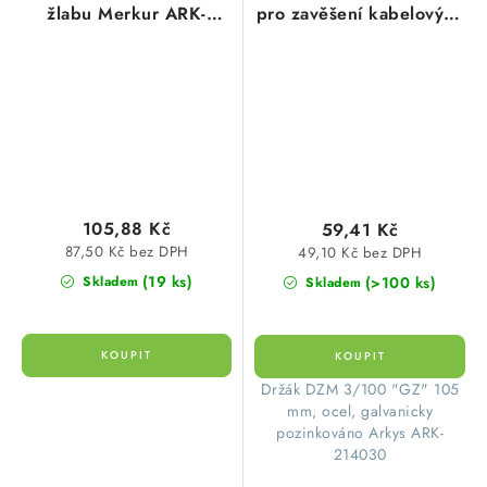
žlabu Merkur ARK-
pro zavěšení kabelových
234030 nerezové
žlabů Merkur ARK-
provedení Arkys
214030 galvanický
zinek Arkys
105,88 Kč
59,41 Kč
87,50 Kč bez DPH
49,10 Kč bez DPH
(19 ks)
(>100 ks)
Skladem
Skladem
Držák DZM 3/100 "GZ" 105
mm, ocel, galvanicky
pozinkováno Arkys ARK-
214030