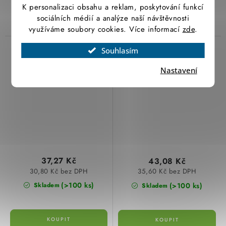
ARK-214035
se závitem M8 Arkys ARK-
K personalizaci obsahu a reklam, poskytování funkcí
214040
sociálních médií a analýze naší návštěvnosti
využíváme soubory cookies. Více informací
zde
.
Držák DZM 5 GZ
Držák DZM 6 GZ pro
Souhlasím
trapézový závitové tyče
zavěšení kabelových
Nastavení
pro kabelové žlaby
žlabů Merkur ARK-
Merkur ARK-214050
214060 galvanický
galvanický zin
zinek
37,27 Kč
43,08 Kč
30,80 Kč bez DPH
35,60 Kč bez DPH
(>100 ks)
(>100 ks)
Skladem
Skladem