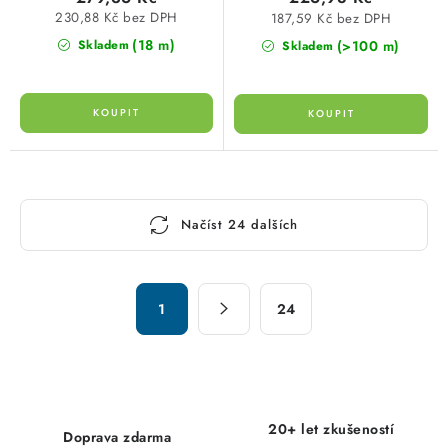
230,88 Kč bez DPH
187,59 Kč bez DPH
(18 m)
(>100 m)
Skladem
Skladem
O
Načíst 24 dalších
v
l
á
S
d
1
24
t
a
r
c
á
n
í
k
p
20+ let zkušeností
o
Doprava zdarma
r