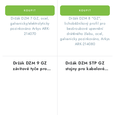
Držák DZM 7 GZ, ocel,
Držák DZM 8 "GZ",
galvanicky/elektrolyticky
lichoběžníkový profil pro
pozinkováno Arkys ARK-
bezšroubové upevnění
214070
drátěného žlabu, ocel,
galvanicky pozinkováno, Arkys
ARK-214080
Držák DZM 9 GZ
Držák DZM STP GZ
závitové tyče pro
stojny pro kabelové
kabelové žlaby Merkur
žlaby Merkur ARK-
ARK-214090 galvanický
214300 galvanický
zinek Arkys
zinek Arkys