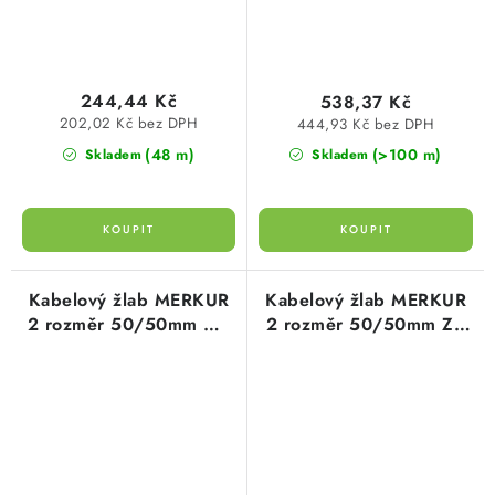
244,44 Kč
538,37 Kč
202,02 Kč bez DPH
444,93 Kč bez DPH
(48 m)
(>100 m)
Skladem
Skladem
Kabelový žlab MERKUR
Kabelový žlab MERKUR
2 rozměr 50/50mm GZ
2 rozměr 50/50mm ZZ
galvanicky zinkováno
žárově zinkováno
drátěný ARK-211110
drátěný ARK-221110
Arkys
Arkys