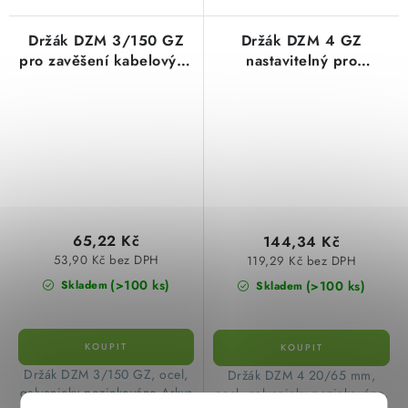
Držák DZM 3/150 GZ
Držák DZM 4 GZ
pro zavěšení kabelových
nastavitelný pro
žlabů Merkur ARK-
kabelové žlaby Merkur
214035 galvanický
ARK-214040 galvanický
zinek
zinek
65,22 Kč
144,34 Kč
53,90 Kč bez DPH
119,29 Kč bez DPH
(>100 ks)
(>100 ks)
Skladem
Skladem
Držák DZM 3/150 GZ, ocel,
Držák DZM 4 20/65 mm,
galvanicky pozinkováno Arkys
ocel, galvanicky pozinkováno,