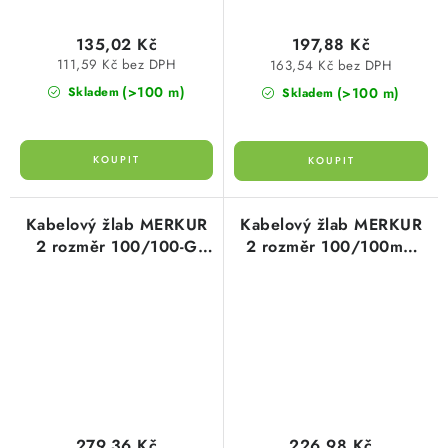
135,02 Kč
197,88 Kč
111,59 Kč bez DPH
163,54 Kč bez DPH
(>100 m)
(>100 m)
Skladem
Skladem
Kabelový žlab MERKUR
Kabelový žlab MERKUR
2 rozměr 100/100-G
2 rozměr 100/100mm
mm GZ galvanicky
GZ galvanicky zinkováno
zinkováno drátěný ARK-
drátěný ARK-211210
211320 Arkys
Arkys
279,36 Kč
226,98 Kč