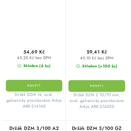
žlaby Merkur ARK-
kabelové žlaby Merkur
214140 galvanický
ARK-214020 galvanický
zinek Arkys
zinek
54,69 Kč
59,41 Kč
45,20 Kč bez DPH
49,10 Kč bez DPH
(6 ks)
(>100 ks)
Skladem
Skladem
Držák DZM 14, ocel,
Držák DZM 2 70/70 mm,
galvanicky pozinkováno Arkys
ocel, galvanicky pozinkováno
ARK-214140
Arkys ARK-214020
Držák DZM 3/100 A2
Držák DZM 3/100 GZ