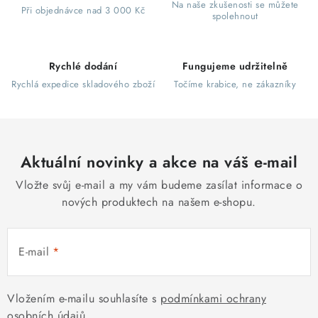
Na naše zkušenosti se můžete
v
Při objednávce nad 3 000 Kč
v
spolehnout
á
k
n
y
í
Rychlé dodání
Fungujeme udržitelně
v
Rychlá expedice skladového zboží
Točíme krabice, ne zákazníky
ý
p
i
s
Aktuální novinky a akce na váš e-mail
u
Vložte svůj e-mail a my vám budeme zasílat informace o
nových produktech na našem e-shopu.
E-mail
Vložením e-mailu souhlasíte s
podmínkami ochrany
osobních údajů