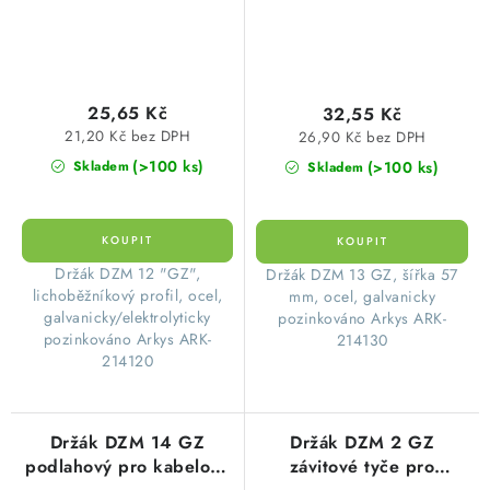
25,65 Kč
32,55 Kč
21,20 Kč bez DPH
26,90 Kč bez DPH
(>100 ks)
(>100 ks)
Skladem
Skladem
Držák DZM 12 "GZ",
Držák DZM 13 GZ, šířka 57
lichoběžníkový profil, ocel,
mm, ocel, galvanicky
galvanicky/elektrolyticky
pozinkováno Arkys ARK-
pozinkováno Arkys ARK-
214130
214120
Držák DZM 14 GZ
Držák DZM 2 GZ
podlahový pro kabelové
závitové tyče pro