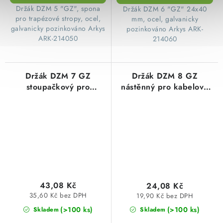
Držák DZM 5 "GZ", spona
Držák DZM 6 "GZ" 24x40
pro trapézové stropy, ocel,
mm, ocel, galvanicky
galvanicky pozinkováno Arkys
pozinkováno Arkys ARK-
ARK-214050
214060
Držák DZM 7 GZ
Držák DZM 8 GZ
stoupačkový pro
nástěnný pro kabelové
kabelové žlaby Merkur
žlaby Merkur ARK-
ARK-214070 galvanický
214080 galvanický
zinek Arkys
zinek Arkys
43,08 Kč
24,08 Kč
35,60 Kč bez DPH
19,90 Kč bez DPH
(>100 ks)
(>100 ks)
Skladem
Skladem