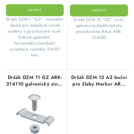
Držák DZM 1 "GZ" - montážní
Držák DZM 10 "GZ", ocel,
deska pro kabelové nosné
galvanicky/elektrolyticky
systémy z pozinkované oceli.
pozinkováno Arkys ARK-
Svěrné upevnění,
214100
horizontální/vertikální
orientace, rozměry 95×80
mm.
Držák DZM 11 GZ ARK-
Držák DZM 12 A2 boční
214110 galvanický zinek
pro žlaby Merkur ARK-
ke žlabu MERKUR
234120 nerezové
provedení Arkys