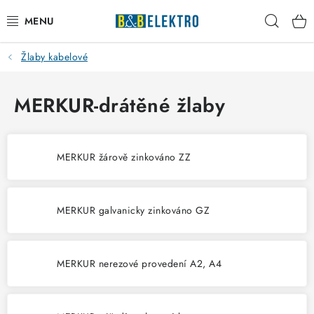
Přejít
Hleda
na
obsah
Žlaby kabelové
Kategorie produktů
Reklamace / Vrácení zboží
MERKUR-drátěné žlaby
Blog
MERKUR žárově zinkováno ZZ
Kontakty
VYTÁPĚNÍ
MERKUR galvanicky zinkováno GZ
VYPÍNAČE
MERKUR nerezové provedení A2, A4
ELEKTROMATERIÁL