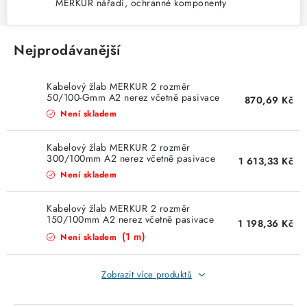
JISTIČE
MERKUR nářadí, ochranné komponenty
KABELY
Nejprodávanější
ŽÁROVKY
Kabelový žlab MERKUR 2 rozměr
50/100-Gmm A2 nerez včetně pasivace
870,69 Kč
VENTILÁTORY
drátěný ARK-231314 Arky
Není skladem
FOTOVOLTAIKA
Kabelový žlab MERKUR 2 rozměr
300/100mm A2 nerez včetně pasivace
1 613,33 Kč
drátěný ARK-231254 Arkys
Není skladem
OHŘÍVAČE VODY
Kabelový žlab MERKUR 2 rozměr
CHYTRÁ DOMÁCNOST
150/100mm A2 nerez včetně pasivace
1 198,36 Kč
drátěný ARK-231224 Arkys
(1 m)
Není skladem
SVÍTIDLA domovní
Zobrazit více produktů
LED osvětlení