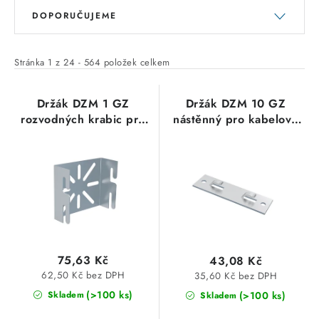
V
Ř
SVÍTIDLA interiérová
DOPORUČUJEME
ý
a
p
z
SVÍTIDLA technická
i
e
Stránka
1
z
24
-
564
položek celkem
s
n
NÁŘADÍ
p
í
Držák DZM 1 GZ
Držák DZM 10 GZ
rozvodných krabic pro
nástěnný pro kabelové
r
p
VÝPRODEJ
kabelové žlaby Merkur
žlaby Merkur ARK-
o
r
ARK-214010 galvanický
214100 galvanický zinek
d
o
Položky bez zařazené kategorie dle výrobců
zinek
Arkys
u
d
VÁNOCE
k
u
t
k
OSVĚTLENÍ
ů
t
75,63 Kč
ů
43,08 Kč
62,50 Kč bez DPH
35,60 Kč bez DPH
Otevírací doba výdejny
Obchodní podmínky
(>100 ks)
(>100 ks)
Skladem
Skladem
Ochrana osobních údajů
Moje objednávka