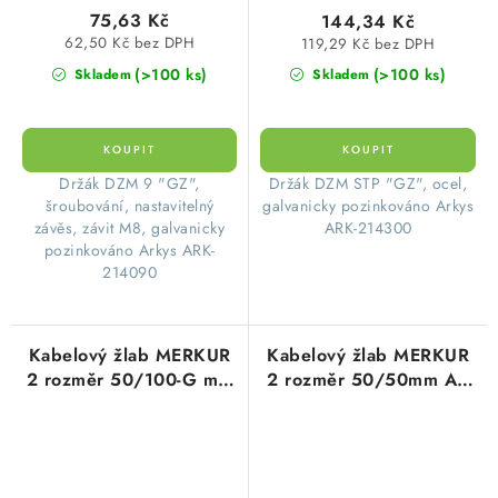
75,63 Kč
144,34 Kč
62,50 Kč bez DPH
119,29 Kč bez DPH
(>100 ks)
(>100 ks)
Skladem
Skladem
Držák DZM 9 "GZ",
Držák DZM STP "GZ", ocel,
šroubování, nastavitelný
galvanicky pozinkováno Arkys
závěs, závit M8, galvanicky
ARK-214300
pozinkováno Arkys ARK-
214090
Kabelový žlab MERKUR
Kabelový žlab MERKUR
2 rozměr 50/100-G mm
2 rozměr 50/50mm A2
GZ galvanicky
nerez včetně pasivace
zinkováno drátěný ARK-
drátěný ARK-231114
211310 Arkys
Arkys