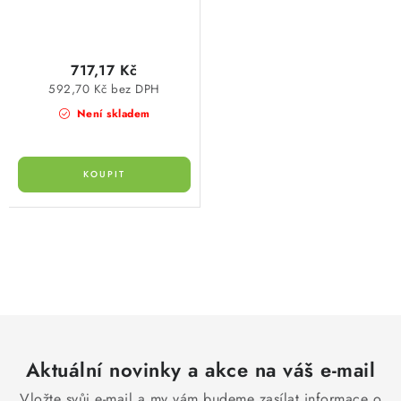
717,17 Kč
592,70 Kč bez DPH
Není skladem
O
v
l
á
d
Aktuální novinky a akce na váš e-mail
a
c
Vložte svůj e-mail a my vám budeme zasílat informace o