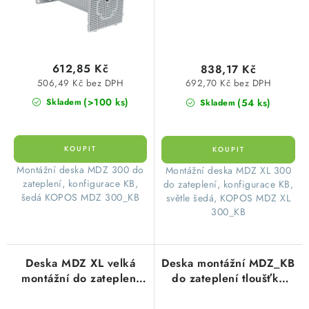
612,85 Kč
838,17 Kč
506,49 Kč bez DPH
692,70 Kč bez DPH
(>100 ks)
(54 ks)
Skladem
Skladem
​Montážní deska MDZ 300 do
​Montážní deska MDZ XL 300
zateplení, konfigurace KB,
do zateplení, konfigurace KB,
šedá KOPOS MDZ 300_KB
světle šedá, KOPOS MDZ XL
300_KB
Deska MDZ XL velká
Deska montážní MDZ_KB
montážní do zateplení
do zateplení tloušťky
Kopos
50-200mm Kopos