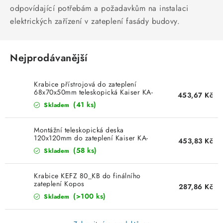
KABELY
odpovídající potřebám a požadavkům na instalaci
elektrických zařízení v zateplení fasády budovy.
ŽÁROVKY
VENTILÁTORY
Nejprodávanější
FOTOVOLTAIKA
Krabice přístrojová do zateplení
68x70x50mm teleskopická Kaiser KA-
453,67 Kč
1159-61
OHŘÍVAČE VODY
(41 ks)
Skladem
CHYTRÁ DOMÁCNOST
Montážní teleskopická deska
120x120mm do zateplení Kaiser KA-
453,83 Kč
1159-60
(58 ks)
Skladem
SVÍTIDLA domovní
Krabice KEFZ 80_KB do finálního
LED osvětlení
zateplení Kopos
287,86 Kč
(>100 ks)
Skladem
SVÍTIDLA interiérová