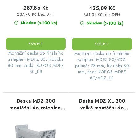
ů
t
287,86 Kč
425,09 Kč
ů
237,90 Kč bez DPH
351,31 Kč bez DPH
(>100 ks)
(>100 ks)
Skladem
Skladem
​Montážní deska do finálního
​Montážní deska do finálního
zateplení MDFZ 80, hloubka
zateplení MDFZ 80/VDZ,
80 mm, šedá, KOPOS MDFZ
průměr 73 mm, hloubka 80
80_KB
mm, šedá KOPOS MDFZ
80/VDZ_KB
Deska MDZ 300
Deska MDZ XL 300
montážní do zateplení
velká montážní do
Kopos
zateplení Kopos