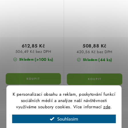
612,85 Kč
508,88 Kč
506,49 Kč bez DPH
420,56 Kč bez DPH
(>100 ks)
(44 ks)
Skladem
Skladem
K personalizaci obsahu a reklam, poskytování funkcí
Krabice KUZ-VI do
Krabice KUZ-VO do
sociálních médií a analýze naší návštěvnosti
zateplení s tubusem a
zateplení s otvíracím
využíváme soubory cookies. Více informací
zde
.
víkem Kopos
víkem-světle šedá Kopos
Souhlasím