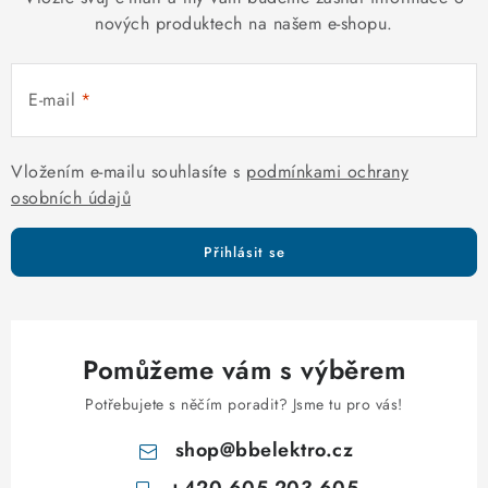
í
nových produktech na našem e-shopu.
p
r
E-mail
v
k
y
Vložením e-mailu souhlasíte s
podmínkami ochrany
v
osobních údajů
ý
p
Přihlásit se
i
s
u
Pomůžeme vám s výběrem
Potřebujete s něčím poradit? Jsme tu pro vás!
shop
@
bbelektro.cz