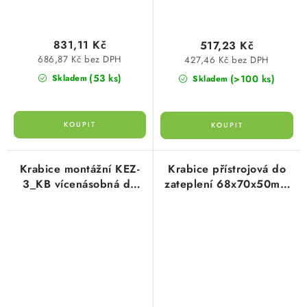
831,11 Kč
517,23 Kč
686,87 Kč bez DPH
427,46 Kč bez DPH
(53 ks)
(>100 ks)
Skladem
Skladem
Krabice montážní KEZ-
Krabice přístrojová do
3_KB vícenásobná do
zateplení 68x70x50mm
zateplení tloušťky 100-
teleskopická Kaiser KA-
250mm Kopos
1159-61