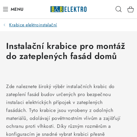
Přejít
Hleda
na
obsah
Krabice elektroinstalační
Reklamace / Vrácení zboží
Blog
Instalační krabice pro montáž
do zateplených fasád domů
Kontakty
VYTÁPĚNÍ
Zde naleznete široký výběr instalačních krabic do
VYPÍNAČE
zateplení fasád budov určených pro bezpečnou
instalaci elektrických přípojek v zateplených
ELEKTROMATERIÁL
fasádách. Tyto krabice jsou vyrobeny z odolných
materiálů, odolávají povětrnostním vlivům a zajišťují
JISTIČE
ochranu proti vlhkosti. Díky různým rozměrům a
konfiguracím je snadné vybrat krabici přesně