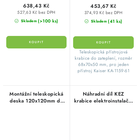
638,43 Kč
453,67 Kč
527,63 Kč bez DPH
374,93 Kč bez DPH
(>100 ks)
(41 ks)
Skladem
Skladem
Teleskopická přístrojová
krabice do zateplení, rozměr
68x70x50 mm, pro jeden
přístroj Kaiser KA-1159-61
Montážní teleskopická
Náhradní díl KEZ
deska 120x120mm do
krabice elektroinstalační
zateplení Kaiser KA-
do zateplení Kopos
1159-60