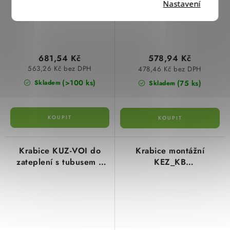
Nastavení
681,54 Kč
578,94 Kč
563,26 Kč bez DPH
478,46 Kč bez DPH
(>100 ks)
(75 ks)
Skladem
Skladem
Krabice KUZ-VOI do
Krabice montážní
zateplení s tubusem a
KEZ_KB
otvíracím víkem-světle
120x120x200mm do
šedá Kopos
zateplení tloušťky 50-
200mm Kopos