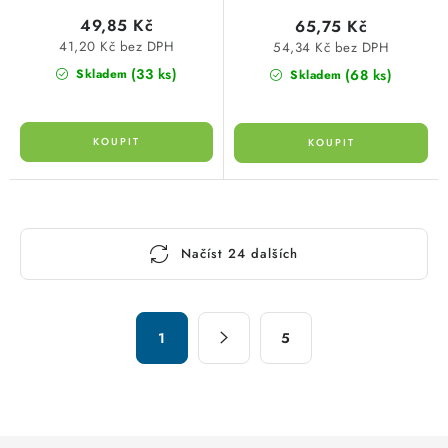
49,85 Kč
65,75 Kč
41,20 Kč bez DPH
54,34 Kč bez DPH
(33 ks)
(68 ks)
Skladem
Skladem
O
Načíst 24 dalších
v
l
á
S
d
1
5
t
a
r
c
á
n
í
k
p