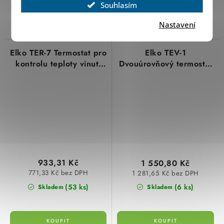
3D s rozsahy teplot 0 až 60°C
Souhlasím
3E s rozsahy 0 až 60°C Elko
Elko EP
EP
Nastavení
Elko TER-7 Termostat pro
Elko TEV-1
kontrolu teploty vinutí
Dvouúrovňový termostat
motoru
AC 230 V
933,31 Kč
1 550,80 Kč
771,33 Kč bez DPH
1 281,65 Kč bez DPH
(53 ks)
(6 ks)
Skladem
Skladem