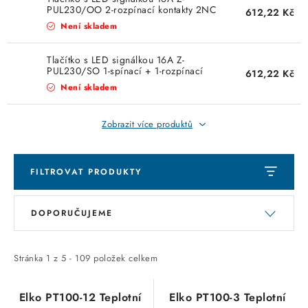
PUL230/OO 2-rozpínací kontakty 2NC
612,22 Kč
SVÍTIDLA technická
Eaton 276299
Není skladem
NÁŘADÍ
Tlačítko s LED signálkou 16A Z-
PUL230/SO 1-spínací + 1-rozpínací
612,22 Kč
kontakt 1NO+1NC Eaton 276298
VÝPRODEJ
Není skladem
Položky bez zařazené kategorie dle výrobců
Zobrazit více produktů
VÁNOCE
FILTROVAT PRODUKTY
OSVĚTLENÍ
V
Ř
DOPORUČUJEME
ý
a
Otevírací doba výdejny
Obchodní podmínky
p
z
Ochrana osobních údajů
Moje objednávka
i
e
Stránka
1
z
5
-
109
položek celkem
s
n
p
í
Elko PT100-12 Teplotní
Elko PT100-3 Teplotní