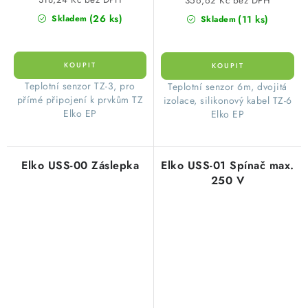
356,62 Kč bez DPH
(26 ks)
(11 ks)
Skladem
Skladem
Teplotní senzor TZ-3, pro
Teplotní senzor 6m, dvojitá
přímé připojení k prvkům TZ
izolace, silikonový kabel TZ-6
Elko EP
Elko EP
Elko USS-00 Záslepka
Elko USS-01 Spínač max.
250 V