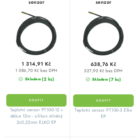
senzor
senzor
r
p
o
r
d
o
u
d
k
u
t
k
ů
t
1 314,91 Kč
638,76 Kč
ů
1 086,70 Kč bez DPH
527,90 Kč bez DPH
(2 ks)
(7 ks)
Skladem
Skladem
Teplotní senzor PT100-12 v
Teplotní senzor PT100-3 Elko
délce 12m - silikon stíněný
EP
2x0,22mm ELKO EP