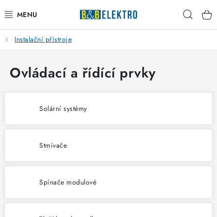
Přejít
Hleda
na
obsah
Instalační přístroje
Reklamace / Vrácení zboží
Blog
Ovládací a řídící prvky
Kontakty
Solární systémy
VYTÁPĚNÍ
VYPÍNAČE
Stmívače
ELEKTROMATERIÁL
Spínače modulové
JISTIČE