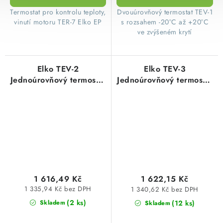
Termostat pro kontrolu teploty,
​ Dvouúrovňový termostat TEV-1
vinutí motoru TER-7 Elko EP
s rozsahem -20°C až +20°C
ve zvýšeném krytí
Elko TEV-2
Elko TEV-3
Jednoúrovňový termostat
Jednoúrovňový termostat
AC 230 V
AC 230 V
1 616,49 Kč
1 622,15 Kč
1 335,94 Kč bez DPH
1 340,62 Kč bez DPH
(2 ks)
(12 ks)
Skladem
Skladem