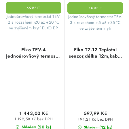
Jednoúrovňový termostat TEV-
Jednoúrovňový termostat TEV-
2 s rozsahem -20 až +20 °C
3 s rozsahem +5 až +35 °C
ve zvýšeném krytí ELKO EP
ve zvýšeném krytí
Elko TEV-4
Elko TZ-12 Teplotní
Jednoúrovňový termostat
senzor,délka 12m,kabel
AC 230 V
silikonový
1 443,02 Kč
597,99 Kč
1 192,58 Kč bez DPH
494,21 Kč bez DPH
(20 ks)
(12 ks)
Skladem
Skladem