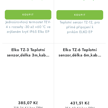
Jednoúrovňový termostat TEV-
Teplotní senzor TZ-12, pro
4 s rozsahy -30 až +60 °C ve
přímé připojení k
zvýšeném krytí IP65 Elko EP
prvkům ELKO EP
Elko TZ-3 Teplotní
Elko TZ-6 Teplotní
senzor,délka 3m,kabel
senzor,délka 6m,kabel
silikonový
silikonový
385,07 Kč
431,51 Kč
318,24 Kč bez DPH