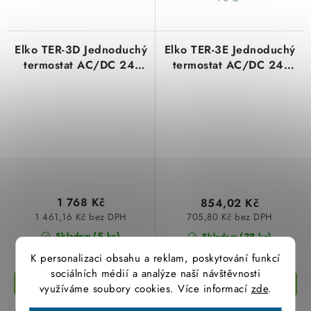
Elko TER-3D Jednoduchý
Elko TER-3E Jednoduchý
termostat AC/DC 24-
termostat AC/DC 24-
240 V
240 V (0-60 stupňů C)
1 768 Kč
854,02 Kč
1 461,16 Kč bez DPH
705,80 Kč bez DPH
(5 ks)
(38 ks)
Skladem
Skladem
K personalizaci obsahu a reklam, poskytování funkcí
sociálních médií a analýze naší návštěvnosti
využíváme soubory cookies. Více informací
zde
.
Jednoúrovňový termostat TER-
Jednoúrovňový termostat TER-