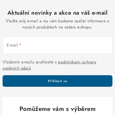
o
r
v
Aktuální novinky a akce na váš e-mail
v
á
k
Vložte svůj e-mail a my vám budeme zasílat informace o
n
y
nových produktech na našem e-shopu.
í
v
ý
E-mail
p
i
s
Vložením e-mailu souhlasíte s
podmínkami ochrany
u
osobních údajů
Přihlásit se
Pomůžeme vám s výběrem