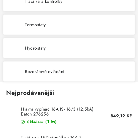
KABELY
Tlačítka a kontrolky
ŽÁROVKY
Termostaty
VENTILÁTORY
Hydrostaty
FOTOVOLTAIKA
OHŘÍVAČE VODY
Bezdrátové ovládání
CHYTRÁ DOMÁCNOST
Nejprodávanější
SVÍTIDLA domovní
Hlavní vypínač 16A IS- 16/3 (12,5kA)
LED osvětlení
Eaton 276256
849,12 Kč
(1 ks)
Skladem
SVÍTIDLA interiérová
Tlačítko s LED signálkou 16A Z-