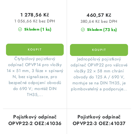
1 278,56 Kč
460,57 Kč
1 056,66 Kč bez DPH
380,64 Kč bez DPH
(1 ks)
(73 ks)
Skladem
Skladem
​Čtyřpólový pojistkový
​Jednopólový pojistkový
odpínač OPVP14 pro vložky
odpínač OPVP22 pro válcové
14 × 51 mm, 3 fáze + spínaný
vložky 22 × 58 mm chrání
N, bez signalizace, pro
obvody do 125 A / 690 V,
bezpečné odpojení obvodů
montuje se na DIN TH35, je
do 690 V; montáž DIN
plombovatelný a podporuje...
TH35,...
Pojistkový odpínač
Pojistkový odpínač
OPVP22-2 OEZ:41036
OPVP22-3 OEZ:41037