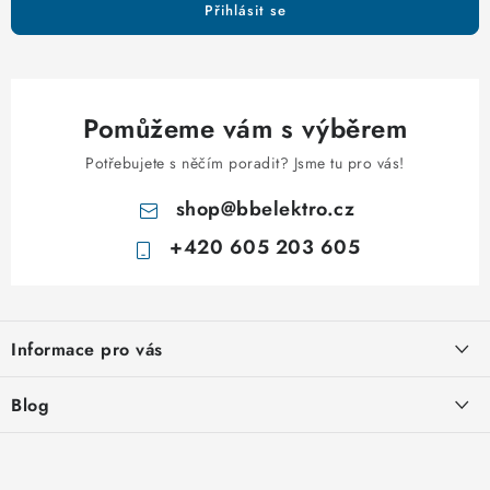
p
Přihlásit se
i
s
u
Pomůžeme vám s výběrem
Potřebujete s něčím poradit? Jsme tu pro vás!
shop
@
bbelektro.cz
+420 605 203 605
Z
á
Informace pro vás
p
a
Otevírací doba výdejny
Blog
t
Obchodní podmínky
í
Rozvodnice IKONA od italského výrobce Scame
Ochrana osobních údajů