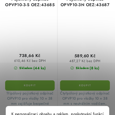
OPVP10-3-S OEZ:43685
OPVP10-3N OEZ:43687
738,66 Kč
589,60 Kč
610,46 Kč bez DPH
487,27 Kč bez DPH
(44 ks)
(8 ks)
Skladem
Skladem
​Třípólový pojistkový odpínač
​Čtyřpólový pojistkový odpínač
OPVP10 pro vložky 10 × 38
OPVP10 pro vložky 10 × 38
mm zajišťuje bezpečné
mm s neutrálním vodičem,
odpojení obvodů do 690 V,
bez signalizace, pro
K personalizaci obsahu a reklam, poskytování funkcí
montuje se na DIN TH35 (45
bezpečné odpojení obvodů