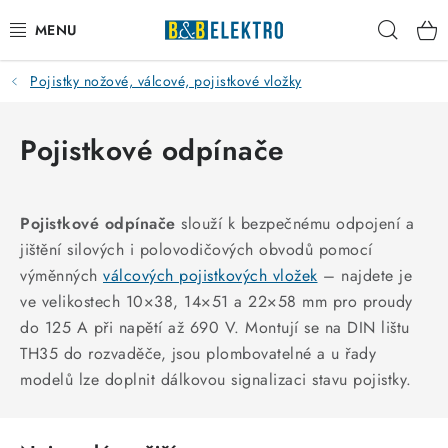
Přejít
Hleda
na
obsah
Pojistky nožové, válcové, pojistkové vložky
Reklamace / Vrácení zboží
Blog
Pojistkové odpínače
Kontakty
Pojistkové odpínače
slouží k bezpečnému odpojení a
VYTÁPĚNÍ
jištění silových i polovodičových obvodů pomocí
výměnných
válcových pojistkových vložek
– najdete je
VYPÍNAČE
ve velikostech 10×38, 14×51 a 22×58 mm pro proudy
do 125 A při napětí až 690 V. Montují se na DIN lištu
ELEKTROMATERIÁL
TH35 do rozvaděče, jsou plombovatelné a u řady
modelů lze doplnit dálkovou signalizaci stavu pojistky.
JISTIČE