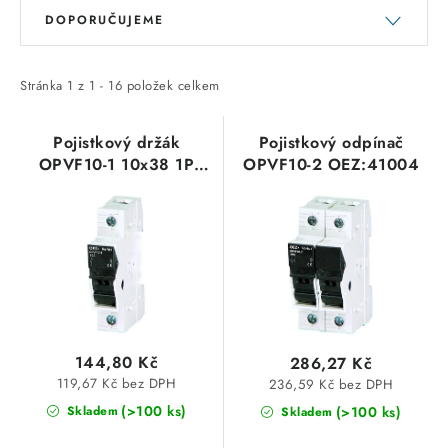
V
Ř
SVÍTIDLA technická
DOPORUČUJEME
ý
a
p
z
NÁŘADÍ
i
e
Stránka
1
z
1
-
16
položek celkem
s
n
VÝPRODEJ
p
í
Pojistkový držák
Pojistkový odpínač
OPVF10-1 10x38 1P
OPVF10-2 OEZ:41004
r
p
Položky bez zařazené kategorie dle výrobců
1000VDC OEZ:41003
o
r
d
o
VÁNOCE
u
d
k
u
OSVĚTLENÍ
t
k
ů
t
Otevírací doba výdejny
Obchodní podmínky
144,80 Kč
286,27 Kč
ů
Ochrana osobních údajů
Moje objednávka
119,67 Kč bez DPH
236,59 Kč bez DPH
(>100 ks)
(>100 ks)
Skladem
Skladem