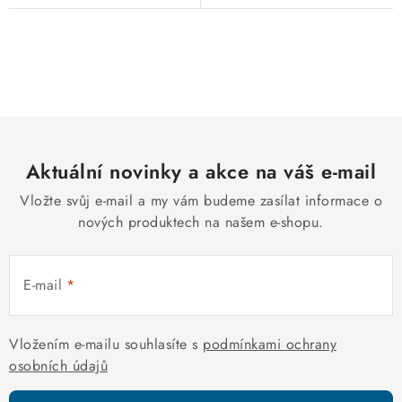
O
v
l
á
d
Aktuální novinky a akce na váš e-mail
a
c
Vložte svůj e-mail a my vám budeme zasílat informace o
í
nových produktech na našem e-shopu.
p
r
E-mail
v
k
y
Vložením e-mailu souhlasíte s
podmínkami ochrany
v
osobních údajů
ý