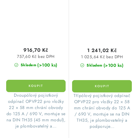
916,70 Kč
1 241,02 Kč
757,60 Kč bez DPH
1 025,64 Kč bez DPH
(>100 ks)
(>100 ks)
Skladem
Skladem
​Dvoupólový pojistkový
​Třípólový pojistkový odpínač
odpínač OPVP22 pro vložky
OPVP22 pro vložky 22 × 58
22 × 58 mm chrání obvody
mm chrání obvody do 125 A
do 125 A / 690 V, montuje se
/ 690 V, montuje se na DIN
na DIN TH35 (45 mm modul),
TH35, je plombovatelný a
je plombovatelný a...
podporuje...