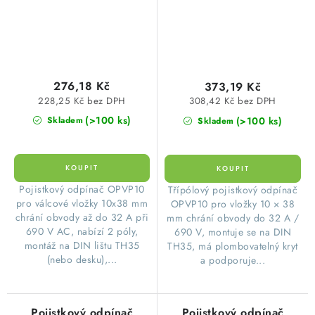
276,18 Kč
373,19 Kč
228,25 Kč bez DPH
308,42 Kč bez DPH
(>100 ks)
(>100 ks)
Skladem
Skladem
​Pojistkový odpínač OPVP10
​Třípólový pojistkový odpínač
pro válcové vložky 10x38 mm
OPVP10 pro vložky 10 × 38
chrání obvody až do 32 A při
mm chrání obvody do 32 A /
690 V AC, nabízí 2 póly,
690 V, montuje se na DIN
montáž na DIN lištu TH35
TH35, má plombovatelný kryt
(nebo desku),...
a podporuje...
Pojistkový odpínač
Pojistkový odpínač