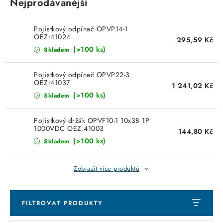
KABELY
Nejprodávanější
ŽÁROVKY
Pojistkový odpínač OPVP14-1
OEZ:41024
295,59 Kč
(>100 ks)
Skladem
VENTILÁTORY
Pojistkový odpínač OPVP22-3
FOTOVOLTAIKA
OEZ:41037
1 241,02 Kč
(>100 ks)
Skladem
OHŘÍVAČE VODY
Pojistkový držák OPVF10-1 10x38 1P
1000VDC OEZ:41003
CHYTRÁ DOMÁCNOST
144,80 Kč
(>100 ks)
Skladem
SVÍTIDLA domovní
Zobrazit více produktů
LED osvětlení
FILTROVAT PRODUKTY
SVÍTIDLA interiérová