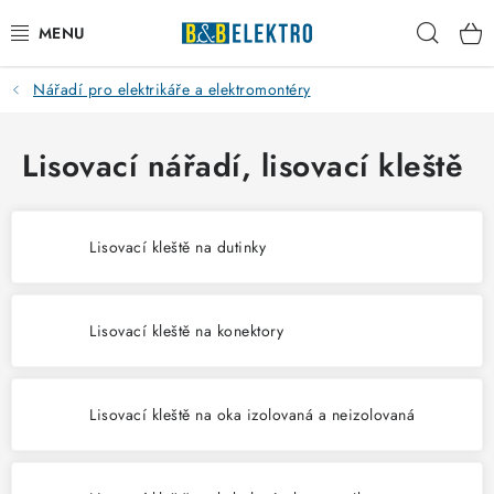
Přejít
Hleda
na
obsah
Nářadí pro elektrikáře a elektromontéry
Reklamace / Vrácení zboží
Blog
Lisovací nářadí, lisovací kleště
Kontakty
Lisovací kleště na dutinky
VYTÁPĚNÍ
VYPÍNAČE
Lisovací kleště na konektory
ELEKTROMATERIÁL
Lisovací kleště na oka izolovaná a neizolovaná
JISTIČE