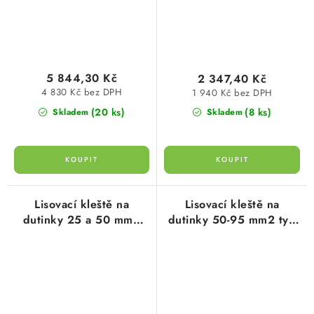
5 844,30 Kč
2 347,40 Kč
4 830 Kč bez DPH
1 940 Kč bez DPH
(20 ks)
(8 ks)
Skladem
Skladem
Lisovací kleště na
Lisovací kleště na
dutinky 25 a 50 mm2
dutinky 50-95 mm2 typ
220mm pro trapézové
104202 cimco
lisování typ 106142
cimco