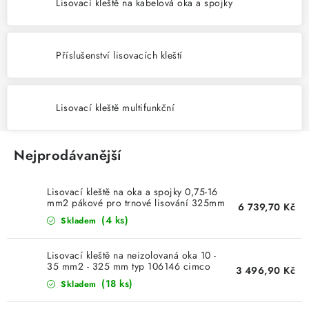
KABELY
Lisovací kleště na kabelová oka a spojky
ŽÁROVKY
Příslušenství lisovacích kleští
VENTILÁTORY
Lisovací kleště multifunkční
FOTOVOLTAIKA
OHŘÍVAČE VODY
Nejprodávanější
CHYTRÁ DOMÁCNOST
Lisovací kleště na oka a spojky 0,75-16
mm2 pákové pro trnové lisování 325mm
6 739,70 Kč
101902 cimco
SVÍTIDLA domovní
(4 ks)
Skladem
LED osvětlení
Lisovací kleště na neizolovaná oka 10 -
35 mm2 - 325 mm typ 106146 cimco
3 496,90 Kč
(18 ks)
Skladem
SVÍTIDLA interiérová