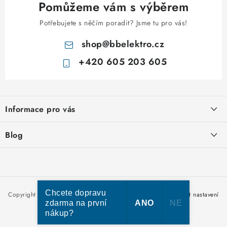
Pomůžeme vám s výběrem
Potřebujete s něčím poradit? Jsme tu pro vás!
shop
@
bbelektro.cz
+420 605 203 605
Z
á
Informace pro vás
p
a
Otevírací doba výdejny
Blog
t
Obchodní podmínky
í
Rozvodnice IKONA od italského výrobce Scame
Ochrana osobních údajů
Nakupujte u nás hned a zaplaťte později – nově přijímáme Skip
Moje objednávka
Pay
Chcete dopravu
Copyright 2026
bbelektro.cz
. Všechna práva vyhrazena.
Upravit nastavení
zdarma na první
ANO
NE
cookies
nákup?
Vytvořil Shoptet Premium
Kabel CYKY – jak vybrat správný typ a průřez