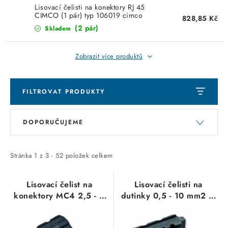
Lisovací čelisti na konektory RJ 45
SVÍTIDLA technická
CIMCO (1 pár) typ 106019 cimco
828,85 Kč
(2 pár)
Skladem
NÁŘADÍ
Zobrazit více produktů
VÝPRODEJ
Položky bez zařazené kategorie dle výrobců
FILTROVAT PRODUKTY
V
Ř
VÁNOCE
DOPORUČUJEME
ý
a
p
z
OSVĚTLENÍ
i
e
Stránka
1
z
3
-
52
položek celkem
s
n
Otevírací doba výdejny
Obchodní podmínky
p
í
Lisovací čelist na
Lisovací čelisti na
Ochrana osobních údajů
Moje objednávka
konektory MC4 2,5 - 6
dutinky 0,5 - 10 mm2 (1
r
p
mm2 (1 pár) typ 106028
pár) typ 106012 cimco
o
r
cimco