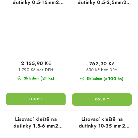
dutinky 0,5-16mm2
dutinky 0,5-2,5mm2
220mm pro trapézové
150mm pro trnové
lisování typ 106120
lisování typ 101906
cimco
cimco
2 165,90 Kč
762,30 Kč
1 790 Kč bez DPH
630 Kč bez DPH
(31 ks)
(>100 ks)
Skladem
Skladem
Lisovací kleště na
Lisovací kleště na
dutinky 1,5-6 mm2
dutinky 10-35 mm2
150mm pro trnové
230mm pro trnové