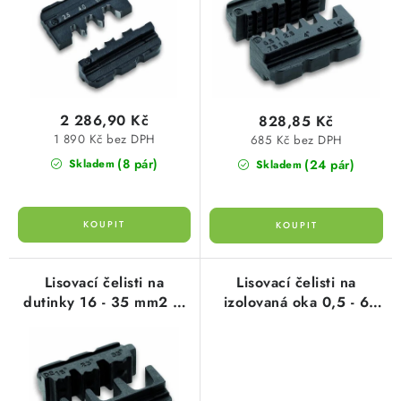
d
o
u
d
k
u
t
k
ů
t
2 286,90 Kč
828,85 Kč
ů
1 890 Kč bez DPH
685 Kč bez DPH
(8 pár)
(24 pár)
Skladem
Skladem
Lisovací čelisti na
Lisovací čelisti na
dutinky 16 - 35 mm2 (1
izolovaná oka 0,5 - 6
pár) typ 106014 cimco
mm2 (1 pár) typ 106010
cimco