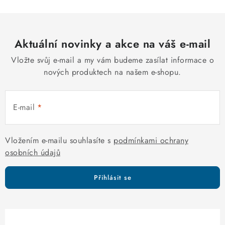
n
í
k
p
o
r
v
Aktuální novinky a akce na váš e-mail
v
á
k
Vložte svůj e-mail a my vám budeme zasílat informace o
n
y
nových produktech na našem e-shopu.
í
v
ý
E-mail
p
i
s
Vložením e-mailu souhlasíte s
podmínkami ochrany
u
osobních údajů
Přihlásit se