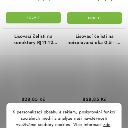
Lisovací čelisti na
Lisovací čelisti na
konektory RJ11-12
neizolovaná oka 0,5 - 10
STEWART (1 pár) typ
mm2 (1 pár) typ 106011
106016 cimco
cimco
828,85 Kč
828,85 Kč
685 Kč bez DPH
685 Kč bez DPH
K personalizaci obsahu a reklam, poskytování funkcí
(1 pár)
(37 pár)
Skladem
Skladem
sociálních médií a analýze naší návštěvnosti
využíváme soubory cookies. Více informací
zde
.