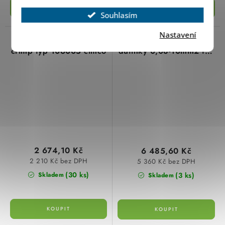
Souhlasím
Nastavení
Lisovací kleště click ´n´
Lisovací kleště na
crimp typ 106005 cimco
dutinky 0,08-10mm2 typ
104194 cimco
2 674,10 Kč
6 485,60 Kč
2 210 Kč bez DPH
5 360 Kč bez DPH
(30 ks)
(3 ks)
Skladem
Skladem