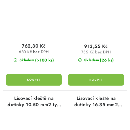
lisování typ 101907
lisování typ 101905
cimco
cimco
762,30 Kč
913,55 Kč
630 Kč bez DPH
755 Kč bez DPH
(>100 ks)
(26 ks)
Skladem
Skladem
Lisovací kleště na
Lisovací kleště na
dutinky 10-50 mm2 typ
dutinky 16-35 mm2
104200 cimco
220mm pro trapézové
lisování typ 106140
cimco