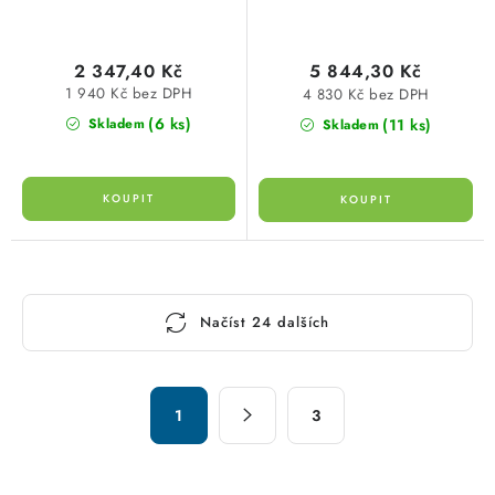
2 347,40 Kč
5 844,30 Kč
1 940 Kč bez DPH
4 830 Kč bez DPH
(6 ks)
(11 ks)
Skladem
Skladem
O
Načíst 24 dalších
v
l
á
S
d
1
3
t
a
r
c
á