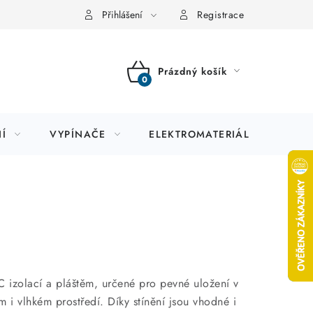
Přihlášení
Registrace
Prázdný košík
NÁKUPNÍ
KOŠÍK
Í
VYPÍNAČE
ELEKTROMATERIÁL
JIS
 izolací a pláštěm, určené pro pevné uložení v
m i vlhkém prostředí. Díky stínění jsou vhodné i