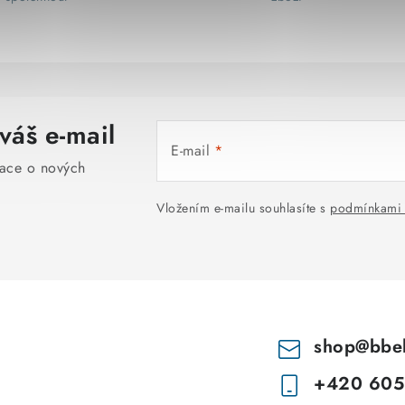
l
á
d
a
váš e-mail
c
E-mail
í
mace o nových
p
Vložením e-mailu souhlasíte s
podmínkami 
r
v
k
y
v
shop
@
bbe
ý
+420 605