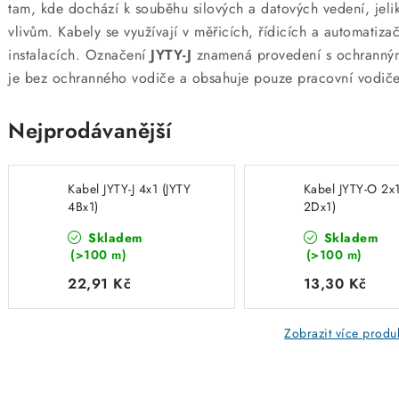
tam, kde dochází k souběhu silových a datových vedení, jeli
vlivům. Kabely se využívají v měřicích, řídicích a automatiz
instalacích. Označení
JYTY-J
znamená provedení s ochranným
je bez ochranného vodiče a obsahuje pouze pracovní vodiče 
Nejprodávanější
Kabel JYTY-J 4x1 (JYTY
Kabel JYTY-O 2x1
4Bx1)
2Dx1)
Skladem
Skladem
(>100 m)
(>100 m)
22,91 Kč
13,30 Kč
Zobrazit více produ