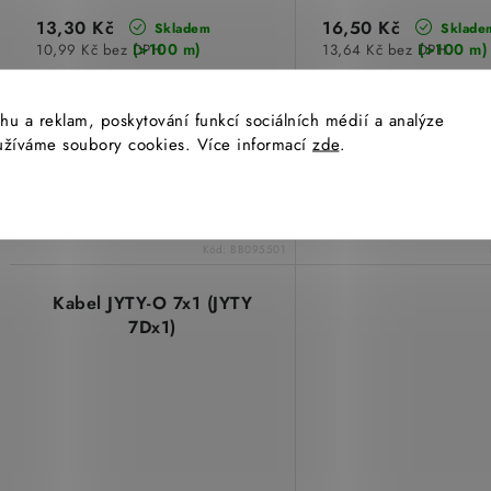
13,30 Kč
16,50 Kč
Skladem
Sklade
(>100 m)
(>100 m)
10,99 Kč bez DPH
13,64 Kč bez DPH
hu a reklam, poskytování funkcí sociálních médií a analýze
yužíváme soubory cookies. Více informací
zde
.
​Kabel JYTY-O 2x1 se 2 vodiči o
​Kabel JYTY-O 3x1 se 3
průřezu 1mm
průřezu 1mm
Kód:
BB095501
Kabel JYTY-O 7x1 (JYTY
7Dx1)