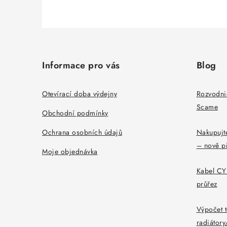
Z
á
Informace pro vás
Blog
p
a
Otevírací doba výdejny
Rozvodni
Scame
t
Obchodní podmínky
í
Ochrana osobních údajů
Nakupujte
– nově p
Moje objednávka
Kabel CYK
průřez
Výpočet t
radiátor