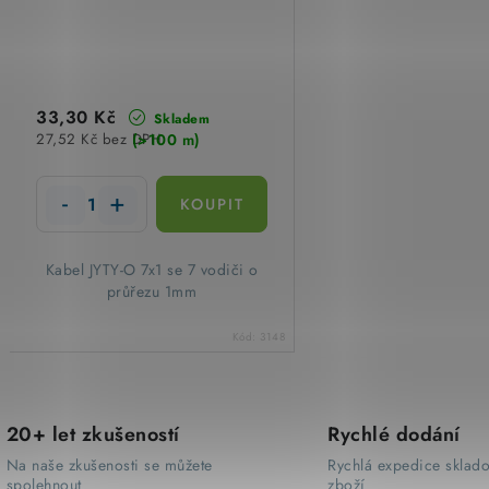
33,30 Kč
Skladem
(>100 m)
27,52 Kč bez DPH
​Kabel JYTY-O 7x1 se 7 vodiči o
průřezu 1mm
Kód:
3148
O
20+ let zkušeností
Rychlé dodání
v
Na naše zkušenosti se můžete
Rychlá expedice sklad
spolehnout
zboží