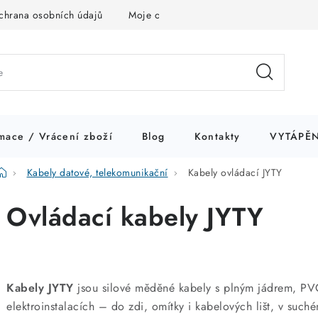
chrana osobních údajů
Moje objednávka
mace / Vrácení zboží
Blog
Kontakty
VYTÁPĚN
Domů
Kabely datové, telekomunikační
Kabely ovládací JYTY
Ovládací kabely JYTY
Kabely JYTY
jsou silové měděné kabely s plným jádrem, PVC
elektroinstalacích – do zdi, omítky i kabelových lišt, v suché