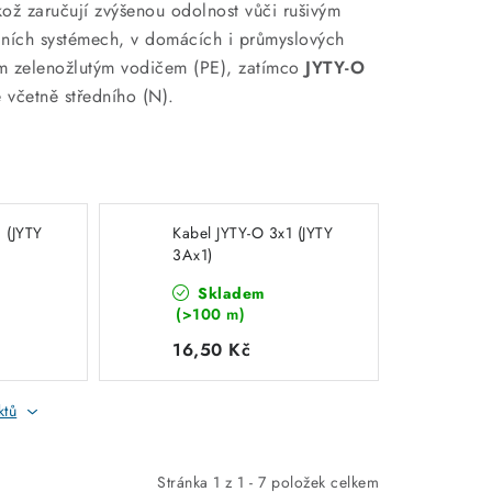
kož zaručují zvýšenou odolnost vůči rušivým
ačních systémech, v domácích i průmyslových
 zelenožlutým vodičem (PE), zatímco
JYTY-O
včetně středního (N).
 (JYTY
Kabel JYTY-O 3x1 (JYTY
3Ax1)
Skladem
(>100 m)
16,50 Kč
ktů
Stránka
1
z
1
-
7
položek celkem