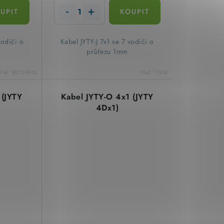
vodiči o
​Kabel JYTY-J 7x1 se 7 vodiči o
průřezu 1mm
Kód:
BB125965
Kód:
11936
 (JYTY
Kabel JYTY-O 4x1 (JYTY
4Dx1)