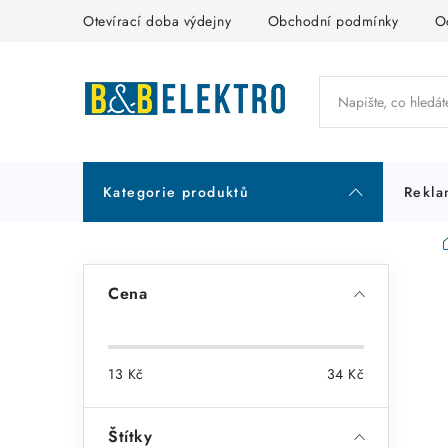
Přejít
Otevírací doba výdejny
Obchodní podmínky
O
na
obsah
Kategorie produktů
Rekla
P
Cena
o
s
13
Kč
34
Kč
t
r
Štítky