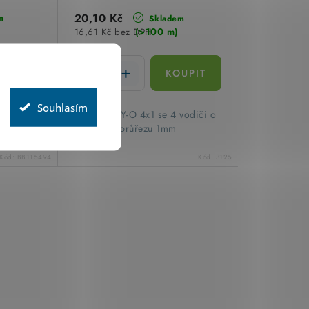
20,10 Kč
m
Skladem
(>100 m)
16,61 Kč bez DPH
Souhlasím
 vodiči o
​Kabel JYTY-O 4x1 se 4 vodiči o
průřezu 1mm
Kód:
BB115494
Kód:
3125