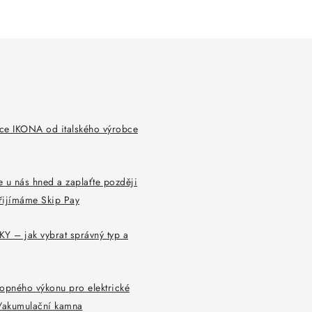
p
i
s
u
ce IKONA od italského výrobce
 u nás hned a zaplaťte později
řijímáme Skip Pay
Y – jak vybrat správný typ a
opného výkonu pro elektrické
y/akumulační kamna