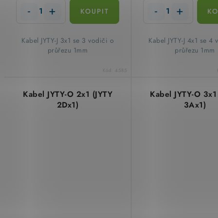
k
t
t
ů
​Kabel JYTY-J 3x1 se 3 vodiči o
​Kabel JYTY-J 4x1 se 4 
ů
průřezu 1mm
průřezu 1mm
Kód:
4585
Kabel JYTY-O 2x1 (JYTY
Kabel JYTY-O 3x1
2Dx1)
3Ax1)