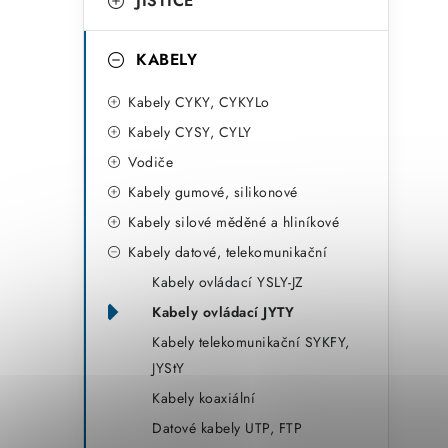
r
JISTIČE
i
KABELY
e
Kabely CYKY, CYKYLo
Kabely CYSY, CYLY
Vodiče
Kabely gumové, silikonové
Kabely silové měděné a hliníkové
Kabely datové, telekomunikační
Kabely ovládací YSLY-JZ
Kabely ovládací JYTY
Kabely telekomunikační SYKFY,
JYStY
Kabely koaxiální
Datové kabely UTP, FTP