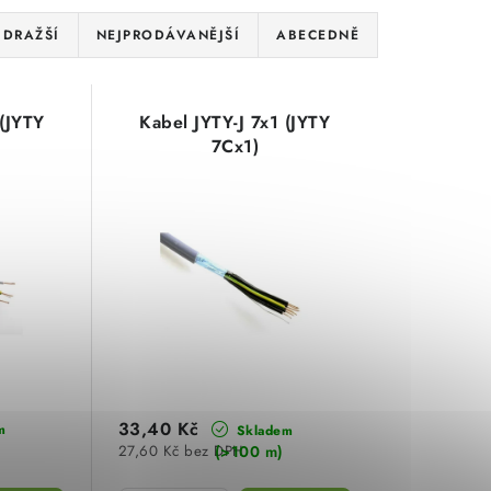
JDRAŽŠÍ
NEJPRODÁVANĚJŠÍ
ABECEDNĚ
 (JYTY
Kabel JYTY-J 7x1 (JYTY
7Cx1)
33,40 Kč
m
Skladem
(>100 m)
27,60 Kč bez DPH