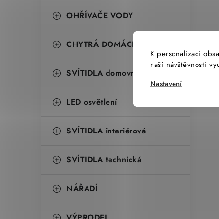
OHŘÍVAČE VODY
CHYTRÁ DOMÁCNOST
K personalizaci obsa
naší návštěvnosti v
SVÍTIDLA domovní
Nastavení
LED osvětlení
SVÍTIDLA interiérová
SVÍTIDLA technická
NÁŘADÍ
VÝPRODEJ