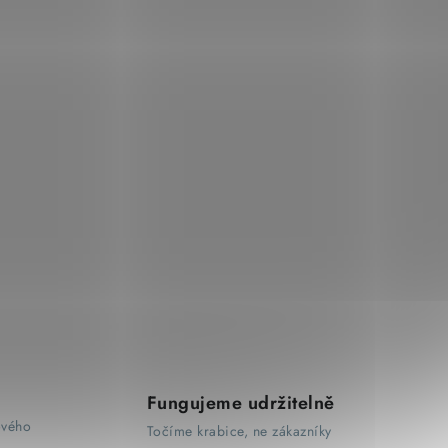
Fungujeme udržitelně
ového
Točíme krabice, ne zákazníky