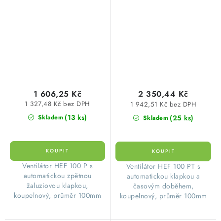
zpětnou žaluziovou
klapkou+časovým
klapkou, koupelnový
doběhem, koupelnový
1 606,25 Kč
2 350,44 Kč
1 327,48 Kč bez DPH
1 942,51 Kč bez DPH
(13 ks)
(25 ks)
Skladem
Skladem
​ Ventilátor HEF 100 P s
​ Ventilátor HEF 100 PT s
automatickou zpětnou
automatickou klapkou a
žaluziovou klapkou,
časovým doběhem,
koupelnový, průměr 100mm
koupelnový, průměr 100mm