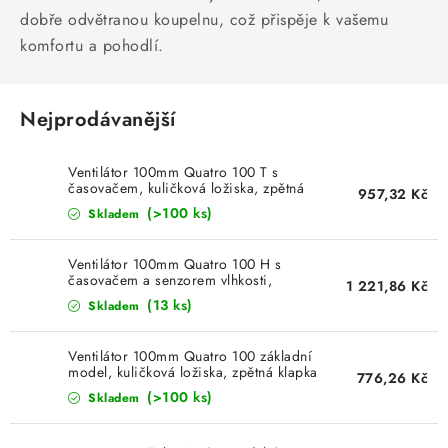
dobře odvětranou koupelnu, což přispěje k vašemu
SVÍTIDLA technická
komfortu a pohodlí.
NÁŘADÍ
Nejprodávanější
VÝPRODEJ
Ventilátor 100mm Quatro 100 T s
Položky bez zařazené kategorie dle výrobců
časovačem, kuličková ložiska, zpětná
957,32 Kč
klapka Blauberg
(>100 ks)
Skladem
VÁNOCE
Ventilátor 100mm Quatro 100 H s
časovačem a senzorem vlhkosti,
OSVĚTLENÍ
1 221,86 Kč
kuličková ložiska, zpětná klapka
(13 ks)
Skladem
Blauberg
Otevírací doba výdejny
Obchodní podmínky
Ventilátor 100mm Quatro 100 základní
Ochrana osobních údajů
Moje objednávka
model, kuličková ložiska, zpětná klapka
776,26 Kč
Blauberg
(>100 ks)
Skladem