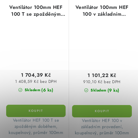
Ventilátor 100mm HEF
Ventilátor 100mm HEF
100 T se zpožděným
100 v základním
doběhem, koupelnový
provedení, koupelnový
1 704,39 Kč
1 101,22 Kč
1 408,59 Kč bez DPH
910,10 Kč bez DPH
(6 ks)
(9 ks)
Skladem
Skladem
​ Ventilátor HEF 100 T se
​ Ventilátor HEF 100 v
zpožděným doběhem,
základním provedení,
koupelnový, průměr 100mm
koupelnový, průměr 100mm