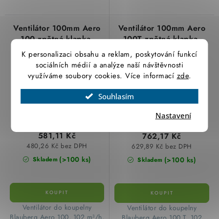
Ventilátor 100mm Aero
Ventilátor 100mm Aero
100 zpětná klapka,
100T zpětná klapka,
kuličkové ložiska
časovač, kuličková
K personalizaci obsahu a reklam, poskytování funkcí
Blauberg
ložiška Blauberg
sociálních médií a analýze naší návštěvnosti
využíváme soubory cookies. Více informací
zde
.
Souhlasím
Nastavení
581,11 Kč
762,17 Kč
480,26 Kč bez DPH
629,89 Kč bez DPH
(>100 ks)
(>100 ks)
Skladem
Skladem
Ventilátor do koupelny
Ventilátor do koupelny
Blauberg Aero 100, 102 m³/h,
Blauberg Aero 100 T, 102