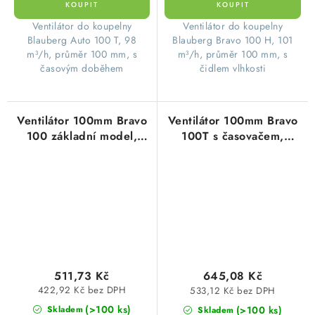
Ventilátor do koupelny
Ventilátor do koupelny
Blauberg Auto 100 T, 98
Blauberg Bravo 100 H, 101
m³/h, průměr 100 mm, s
m³/h, průměr 100 mm, s
časovým doběhem
čidlem vlhkosti
Ventilátor 100mm Bravo
Ventilátor 100mm Bravo
100 základní model,
100T s časovačem,
kuličková ložiska,
kuličková ložiska, zpětná
zpětná klapka Blauberg
klapka Blauberg
511,73 Kč
645,08 Kč
422,92 Kč bez DPH
533,12 Kč bez DPH
(>100 ks)
(>100 ks)
Skladem
Skladem