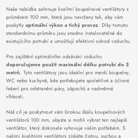
KABELY
Naše nabídka zahrnuje kvalitní koupelnové ventilátory s
ŽÁROVKY
průměrem 100 mm, které jsou navrženy tak, aby vám
poskytly
optimální výkon a tichý provoz
. Díky tomuto
VENTILÁTORY
standardnímu průměru jsou snadno instalovatelné do
existujícího potrubí a umožňují efektivní odvod vzduchu.
FOTOVOLTAIKA
Pro zajištění optimálního odsávání vzduchu
doporučujeme použít maximální délku potrubí do 3
OHŘÍVAČE VODY
metrů
. Tyto ventilátory jsou ideální pro menší koupelny,
WC nebo kuchyně, kde potřebujete spolehlivé a účinné
CHYTRÁ DOMÁCNOST
řešení pro odstranění páry, zápachů a nadměrné
vlhkosti.
SVÍTIDLA domovní
Náš cíl je poskytnout vám širokou škálu koupelnových
LED osvětlení
ventilátorů 100 mm, abyste si mohli vybrat ten nejlepší
ventilátor, který dokonale vyhovuje vašim potřebám. S
SVÍTIDLA interiérová
našimi kvalitními ventilátory získáte čistou, suchou a