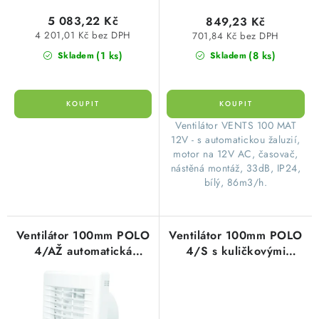
ů
t
5 083,22 Kč
849,23 Kč
ů
4 201,01 Kč bez DPH
701,84 Kč bez DPH
(1 ks)
(8 ks)
Skladem
Skladem
Ventilátor VENTS 100 MAT
12V - s automatickou žaluzií,
motor na 12V AC, časovač,
nástěná montáž, 33dB, IP24,
bílý, 86m3/h.
Ventilátor 100mm POLO
Ventilátor 100mm POLO
4/AŽ automatická
4/S s kuličkovými
žaluzie, kuličková
ložisky, bílý,
ložiska, koupelnový
koupelnový, 100m3/h