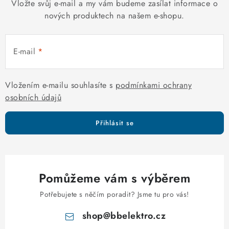
k
Vložte svůj e-mail a my vám budeme zasílat informace o
n
y
nových produktech na našem e-shopu.
í
v
ý
E-mail
p
i
s
Vložením e-mailu souhlasíte s
podmínkami ochrany
u
osobních údajů
Přihlásit se
Pomůžeme vám s výběrem
Potřebujete s něčím poradit? Jsme tu pro vás!
shop
@
bbelektro.cz