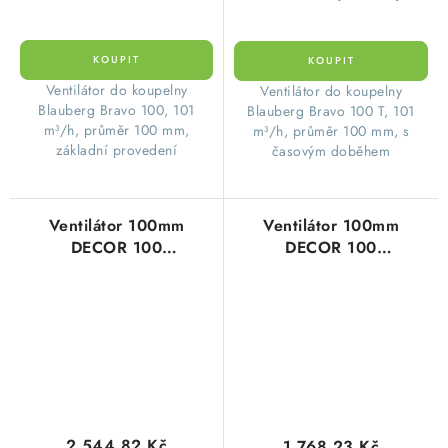
Ventilátor do koupelny
Ventilátor do koupelny
Blauberg Bravo 100, 101
Blauberg Bravo 100 T, 101
m³/h, průměr 100 mm,
m³/h, průměr 100 mm, s
základní provedení
časovým doběhem
Ventilátor 100mm
Ventilátor 100mm
DECOR 100
DECOR 100
CRZ/reg.doběh+klapka
CZ/12V!!/IP57
2 544,82 Kč
1 768,23 Kč