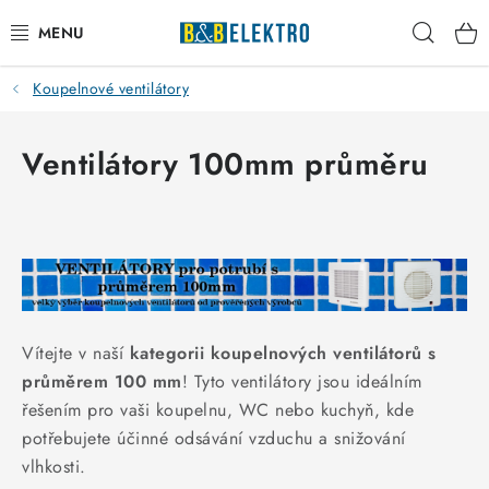
Přejít
Hleda
na
obsah
Koupelnové ventilátory
Reklamace / Vrácení zboží
Blog
Ventilátory 100mm průměru
Kontakty
VYTÁPĚNÍ
VYPÍNAČE
Vítejte v naší
kategorii koupelnových ventilátorů s
ELEKTROMATERIÁL
průměrem 100 mm
! Tyto ventilátory jsou ideálním
řešením pro vaši koupelnu, WC nebo kuchyň, kde
JISTIČE
potřebujete účinné odsávání vzduchu a snižování
vlhkosti.