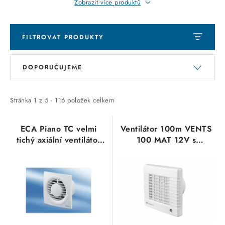
Zobrazit více produktů
FILTROVAT PRODUKTY
V
Ř
DOPORUČUJEME
ý
a
p
z
i
e
Stránka
1
z
5
-
116
položek celkem
s
n
p
í
ECA Piano TC velmi
Ventilátor 100m VENTS
tichý axiální ventilátor
100 MAT 12V s
r
p
DN100 MAICO
automatickou žaluzií,
o
r
časovač 1009048
d
o
eleman
u
d
k
u
t
k