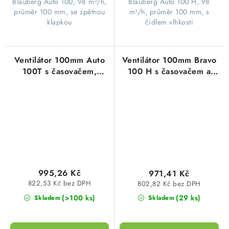
Blauberg Auto 100, 98 m³/h,
Blauberg Auto 100 H, 98
průměr 100 mm, se zpětnou
m³/h, průměr 100 mm, s
klapkou
čidlem vlhkosti
Ventilátor 100mm Auto
Ventilátor 100mm Bravo
100T s časovačem,
100 H s časovačem a
automatická žaluzie,
senzorem vlhkosti,
kuličková ložiska
kuličková ložiska, zpětná
Blauberg
klapka Blauberg
995,26 Kč
971,41 Kč
822,53 Kč bez DPH
802,82 Kč bez DPH
(>100 ks)
(29 ks)
Skladem
Skladem