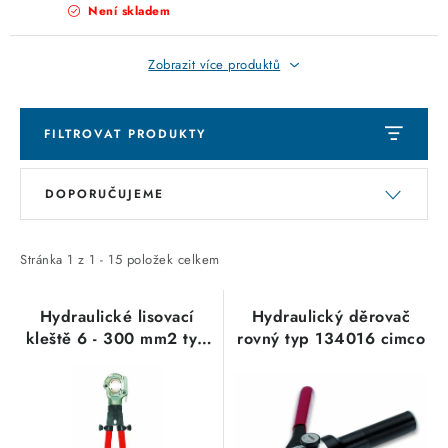
Není skladem
SVÍTIDLA technická
Zobrazit více produktů
NÁŘADÍ
VÝPRODEJ
FILTROVAT PRODUKTY
V
Ř
Položky bez zařazené kategorie dle výrobců
DOPORUČUJEME
ý
a
VÁNOCE
p
z
i
e
Stránka
1
z
1
-
15
položek celkem
OSVĚTLENÍ
s
n
p
í
Hydraulické lisovací
Hydraulický děrovač
kleště 6 - 300 mm2 typ
rovný typ 134016 cimco
Otevírací doba výdejny
Obchodní podmínky
r
p
101868 cimco
Ochrana osobních údajů
o
r
Moje objednávka
d
o
u
d