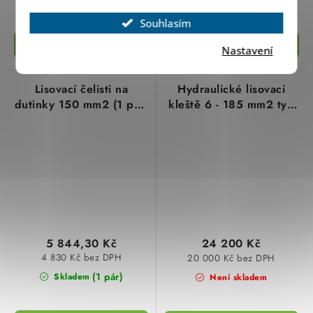
Souhlasím
Nastavení
Lisovací čelisti na
Hydraulické lisovací
dutinky 150 mm2 (1 pár)
kleště 6 - 185 mm2 typ
typ 105778 cimco
101867 cimco
5 844,30 Kč
24 200 Kč
4 830 Kč bez DPH
20 000 Kč bez DPH
(1 pár)
Skladem
Není skladem