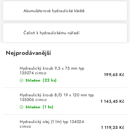
KABELY
Akumulátorové hydraulické kleště
ŽÁROVKY
VENTILÁTORY
Čelisti k hydraulickému nářadí
FOTOVOLTAIKA
Nejprodávanější
OHŘÍVAČE VODY
Hydraulický šroub 9,5 x 75 mm typ
135074 cimco
199,65 Kč
CHYTRÁ DOMÁCNOST
(22 ks)
Skladem
SVÍTIDLA domovní
Hydraulický šroub B/D 19 x 120 mm typ
135006 cimco
1 143,45 Kč
LED osvětlení
(1 ks)
Skladem
SVÍTIDLA interiérová
Hydraulický olej (1 litr) typ 134024
cimco
1 119,25 Kč