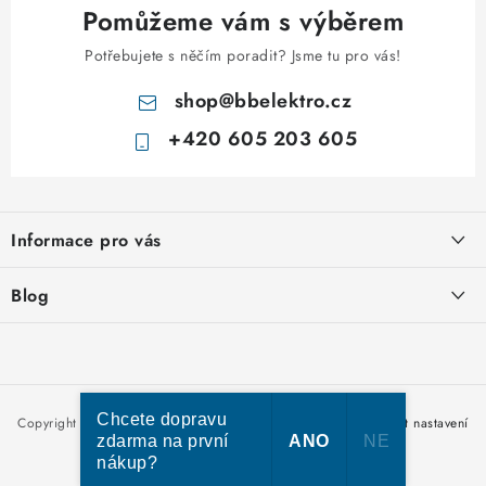
Pomůžeme vám s výběrem
Potřebujete s něčím poradit? Jsme tu pro vás!
shop
@
bbelektro.cz
+420 605 203 605
Z
á
Informace pro vás
p
a
Otevírací doba výdejny
Blog
t
Obchodní podmínky
í
Rozvodnice IKONA od italského výrobce Scame
Ochrana osobních údajů
Nakupujte u nás hned a zaplaťte později – nově přijímáme Skip
Moje objednávka
Pay
Chcete dopravu
Copyright 2026
bbelektro.cz
. Všechna práva vyhrazena.
Upravit nastavení
zdarma na první
ANO
NE
cookies
nákup?
Vytvořil Shoptet Premium
Kabel CYKY – jak vybrat správný typ a průřez