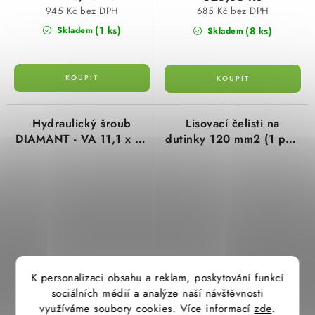
945 Kč bez DPH
685 Kč bez DPH
(1 ks)
(8 ks)
Skladem
Skladem
Hydraulický šroub
Lisovací čelisti na
DIAMANT - VA 11,1 x 19
dutinky 120 mm2 (1 pár)
mm typ 135016 cimco
typ 105777 cimco
K personalizaci obsahu a reklam, poskytování funkcí
1 318,90 Kč
5 844,30 Kč
sociálních médií a analýze naší návštěvnosti
1 090 Kč bez DPH
4 830 Kč bez DPH
využíváme soubory cookies. Více informací
zde
.
(5 ks)
(1 pár)
Skladem
Skladem