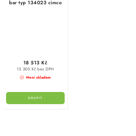
bar typ 134023 cimco
18 513 Kč
15 300 Kč bez DPH
Není skladem
O
v