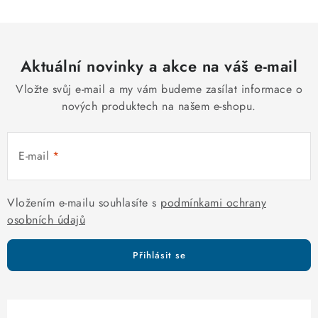
l
á
d
Aktuální novinky a akce na váš e-mail
a
c
Vložte svůj e-mail a my vám budeme zasílat informace o
í
nových produktech na našem e-shopu.
p
r
E-mail
v
k
y
Vložením e-mailu souhlasíte s
podmínkami ochrany
v
osobních údajů
ý
p
Přihlásit se
i
s
u