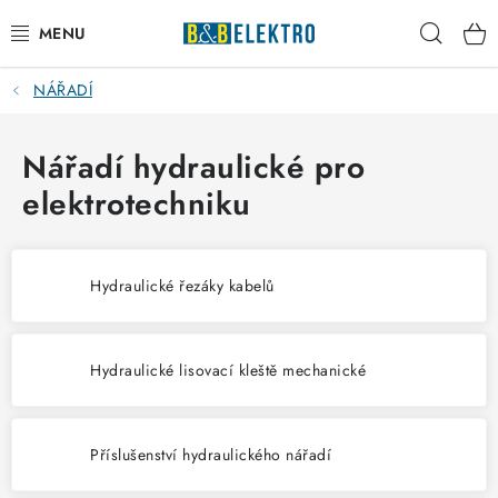
Přejít
Hleda
na
obsah
NÁŘADÍ
Reklamace / Vrácení zboží
Blog
Nářadí hydraulické pro
elektrotechniku
Kontakty
VYTÁPĚNÍ
Hydraulické řezáky kabelů
VYPÍNAČE
Hydraulické lisovací kleště mechanické
ELEKTROMATERIÁL
JISTIČE
Příslušenství hydraulického nářadí