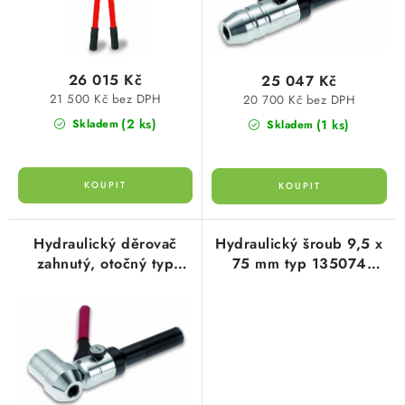
k
u
t
k
ů
t
26 015 Kč
25 047 Kč
ů
21 500 Kč bez DPH
20 700 Kč bez DPH
(2 ks)
(1 ks)
Skladem
Skladem
Hydraulický děrovač
Hydraulický šroub 9,5 x
zahnutý, otočný typ
75 mm typ 135074
134018 cimco
cimco