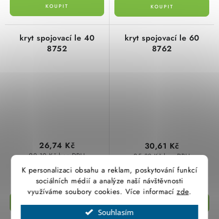
kryt spojovací le 40
kryt spojovací le 60
8752
8762
26,74 Kč
30,61 Kč
22,10 Kč bez DPH
25,30 Kč bez DPH
(14 ks)
(>100 ks)
K personalizaci obsahu a reklam, poskytování funkcí
Skladem
Skladem
sociálních médií a analýze naší návštěvnosti
využíváme soubory cookies. Více informací
zde
.
Souhlasím