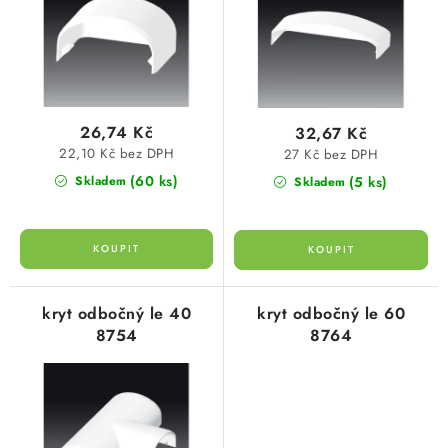
d
o
SVÍTIDLA technická
u
d
k
u
NÁŘADÍ
t
k
ů
t
VÝPRODEJ
26,74 Kč
32,67 Kč
ů
22,10 Kč bez DPH
27 Kč bez DPH
Položky bez zařazené kategorie dle výrobců
(60 ks)
(5 ks)
Skladem
Skladem
VÁNOCE
OSVĚTLENÍ
kryt odbočný le 40
kryt odbočný le 60
8754
8764
Otevírací doba výdejny
Obchodní podmínky
Ochrana osobních údajů
Moje objednávka