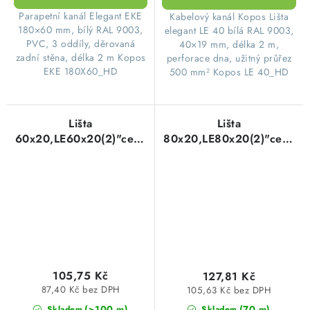
Parapetní kanál Elegant EKE
Kabelový kanál Kopos Lišta
180×60 mm, bílý RAL 9003,
elegant LE 40 bílá RAL 9003,
PVC, 3 oddíly, děrovaná
40×19 mm, délka 2 m,
zadní stěna, délka 2 m Kopos
perforace dna, užitný průřez
EKE 180X60_HD
500 mm² Kopos LE 40_HD
Lišta
Lišta
60x20,LE60x20(2)"cena
80x20,LE80x20(2)"cena
za 1m"HD KOPOS
za 1m"HD KOPOS
105,75 Kč
127,81 Kč
87,40 Kč bez DPH
105,63 Kč bez DPH
(>100 m)
(70 m)
Skladem
Skladem