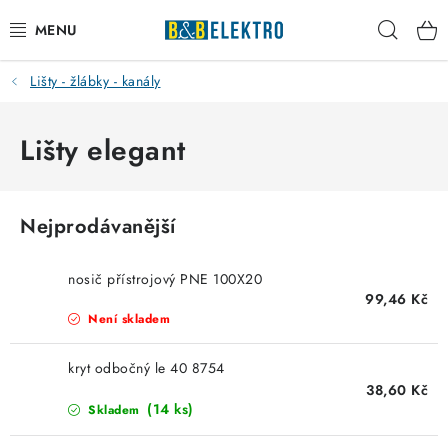
Přejít
Hleda
na
obsah
Lišty - žlábky - kanály
Reklamace / Vrácení zboží
Blog
Lišty elegant
Kontakty
Nejprodávanější
VYTÁPĚNÍ
nosič přístrojový PNE 100X20
VYPÍNAČE
99,46 Kč
Není skladem
ELEKTROMATERIÁL
kryt odbočný le 40 8754
38,60 Kč
JISTIČE
(14 ks)
Skladem