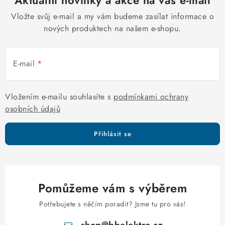
Aktuální novinky a akce na váš e-mail
v
á
k
Vložte svůj e-mail a my vám budeme zasílat informace o
n
y
nových produktech na našem e-shopu.
í
v
ý
E-mail
p
i
s
Vložením e-mailu souhlasíte s
podmínkami ochrany
u
osobních údajů
Přihlásit se
Pomůžeme vám s výběrem
Potřebujete s něčím poradit? Jsme tu pro vás!