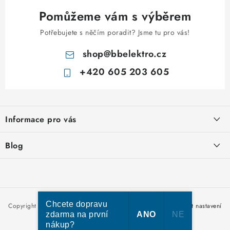
u
Pomůžeme vám s výběrem
Potřebujete s něčím poradit? Jsme tu pro vás!
shop
@
bbelektro.cz
+420 605 203 605
Z
á
Informace pro vás
p
a
Otevírací doba výdejny
Blog
t
Obchodní podmínky
í
Rozvodnice IKONA od italského výrobce Scame
Ochrana osobních údajů
Nakupujte u nás hned a zaplaťte později – nově přijímáme Skip
Moje objednávka
Pay
Chcete dopravu
Copyright 2026
bbelektro.cz
. Všechna práva vyhrazena.
Upravit nastavení
zdarma na první
ANO
NE
cookies
nákup?
Vytvořil Shoptet Premium