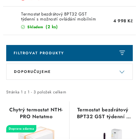
KABELY
Termostat bezdrátový BPT32 GST
ŽÁROVKY
týdenní s možností ovládání mobilním
4 998 Kč
telefonem, LCD
(2 ks)
Skladem
VENTILÁTORY
FOTOVOLTAIKA
FILTROVAT PRODUKTY
OHŘÍVAČE VODY
V
Ř
DOPORUČUJEME
ý
a
CHYTRÁ DOMÁCNOST
p
z
i
e
Stránka
1
z
1
-
3
položek celkem
SVÍTIDLA domovní
s
n
p
í
Chytrý termostat NTH-
Termostat bezdrátový
LED osvětlení
PRO Netatmo
BPT32 GST týdenní s
r
p
možností ovládání
o
r
SVÍTIDLA interiérová
Doprava zdarma
mobilním telefonem,
d
o
LCD