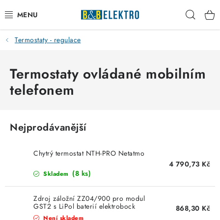
Přejít
Hleda
na
obsah
Termostaty - regulace
Reklamace / Vrácení zboží
Blog
Termostaty ovládané mobilním
telefonem
Kontakty
VYTÁPĚNÍ
Nejprodávanější
VYPÍNAČE
Chytrý termostat NTH-PRO Netatmo
4 790,73 Kč
ELEKTROMATERIÁL
(8 ks)
Skladem
JISTIČE
Zdroj záložní ZZ04/900 pro modul
GST2 s LiPol baterií elektrobock
868,30 Kč
Není skladem