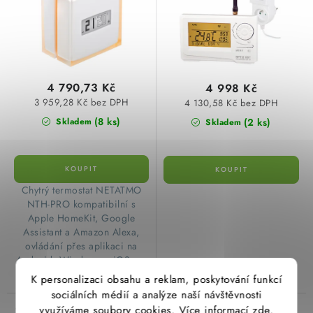
u
d
SVÍTIDLA technická
k
u
t
k
NÁŘADÍ
ů
t
4 790,73 Kč
VÝPRODEJ
4 998 Kč
ů
3 959,28 Kč bez DPH
4 130,58 Kč bez DPH
(8 ks)
(2 ks)
Skladem
Skladem
Položky bez zařazené kategorie dle výrobců
VÁNOCE
​ Chytrý termostat NETATMO
OSVĚTLENÍ
NTH-PRO kompatibilní s
Apple HomeKit, Google
Assistant a Amazon Alexa,
Otevírací doba výdejny
Obchodní podmínky
ovládání přes aplikaci na
Ochrana osobních údajů
Moje objednávka
Android, Windows a iOS v...
K personalizaci obsahu a reklam, poskytování funkcí
sociálních médií a analýze naší návštěvnosti
využíváme soubory cookies. Více informací
zde
.
Zdroj záložní ZZ04/900