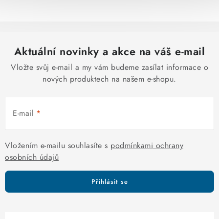
v
l
á
d
Aktuální novinky a akce na váš e-mail
a
c
Vložte svůj e-mail a my vám budeme zasílat informace o
í
nových produktech na našem e-shopu.
p
r
E-mail
v
k
y
Vložením e-mailu souhlasíte s
podmínkami ochrany
v
osobních údajů
ý
p
Přihlásit se
i
s