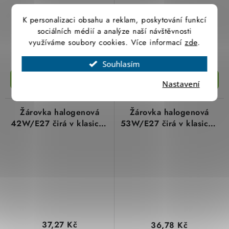
38,96 Kč
35,70 Kč
K personalizaci obsahu a reklam, poskytování funkcí
32,20 Kč bez DPH
sociálních médií a analýze naší návštěvnosti
29,50 Kč bez DPH
využíváme soubory cookies. Více informací
zde
.
Není skladem
Není skladem
Souhlasím
Nastavení
Žárovka halogenová
Žárovka halogenová
42W/E27 čirá v klasické
53W/E27 čirá v klasické
baňce Narva
baňce NBB 300100053
37,27 Kč
36,78 Kč