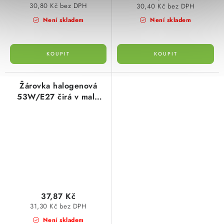
30,80 Kč bez DPH
30,40 Kč bez DPH
Není skladem
Není skladem
Žárovka halogenová
53W/E27 čirá v malé
baňce iluminační 834
lumen 360° 230V NBB
37,87 Kč
31,30 Kč bez DPH
Není skladem