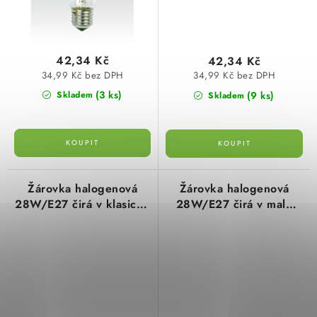
42,34 Kč
42,34 Kč
34,99 Kč bez DPH
34,99 Kč bez DPH
(3 ks)
(9 ks)
Skladem
Skladem
Žárovka halogenová
Žárovka halogenová
28W/E27 čirá v klasické
28W/E27 čirá v malé
baňce Narva
baňce iluminační 370
lumen 360° 230V NBB