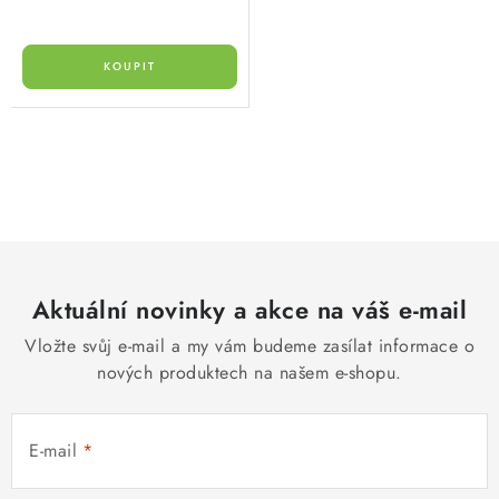
O
v
l
á
d
Aktuální novinky a akce na váš e-mail
a
c
Vložte svůj e-mail a my vám budeme zasílat informace o
í
nových produktech na našem e-shopu.
p
r
E-mail
v
k