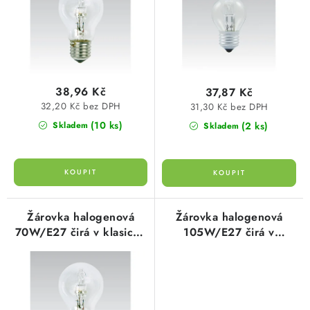
d
o
SVÍTIDLA technická
u
d
k
u
NÁŘADÍ
t
k
ů
t
VÝPRODEJ
38,96 Kč
37,87 Kč
ů
32,20 Kč bez DPH
31,30 Kč bez DPH
Položky bez zařazené kategorie dle výrobců
(10 ks)
(2 ks)
Skladem
Skladem
VÁNOCE
OSVĚTLENÍ
Žárovka halogenová
Žárovka halogenová
70W/E27 čirá v klasické
105W/E27 čirá v
Otevírací doba výdejny
Obchodní podmínky
baňce Narva
klasické baňce Narva
Ochrana osobních údajů
Moje objednávka