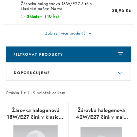
KABELY
Žárovka halogenová 18W/E27 čirá v
klasické baňce Narva
38,96 Kč
ŽÁROVKY
(10 ks)
Skladem
VENTILÁTORY
Zobrazit více produktů
FOTOVOLTAIKA
FILTROVAT PRODUKTY
OHŘÍVAČE VODY
V
Ř
DOPORUČUJEME
ý
a
CHYTRÁ DOMÁCNOST
p
z
i
e
Stránka
1
z
1
-
9
položek celkem
SVÍTIDLA domovní
s
n
p
í
Žárovka halogenová
Žárovka halogenová
LED osvětlení
18W/E27 čirá v klasické
42W/E27 čirá v malé
r
p
baňce Narva
baňce iluminační 624
o
r
SVÍTIDLA interiérová
lumen 360° 230V NBB