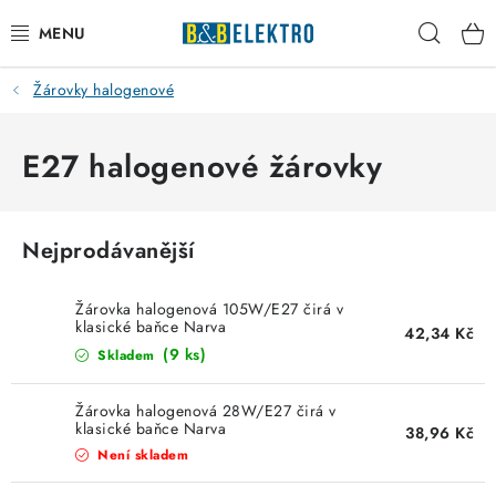
Přejít
Hleda
na
obsah
Žárovky halogenové
Reklamace / Vrácení zboží
Blog
E27 halogenové žárovky
Kontakty
Nejprodávanější
VYTÁPĚNÍ
Žárovka halogenová 105W/E27 čirá v
VYPÍNAČE
klasické baňce Narva
42,34 Kč
(9 ks)
Skladem
ELEKTROMATERIÁL
Žárovka halogenová 28W/E27 čirá v
klasické baňce Narva
38,96 Kč
JISTIČE
Není skladem