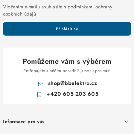
y
Vložením e-mailu souhlasíte s
podmínkami ochrany
v
osobních údajů
ý
p
Přihlásit se
i
s
u
Pomůžeme vám s výběrem
Potřebujete s něčím poradit? Jsme tu pro vás!
shop
@
bbelektro.cz
+420 605 203 605
Z
á
Informace pro vás
p
a
Otevírací doba výdejny