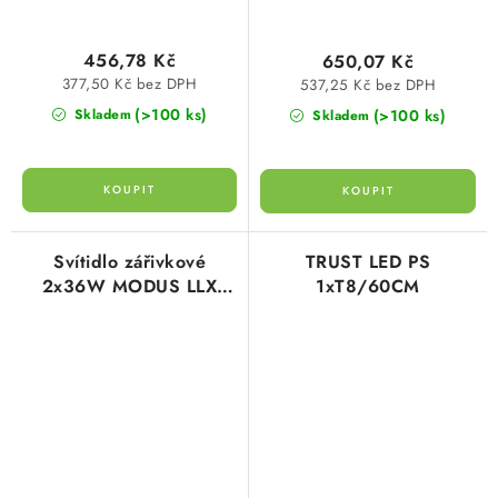
456,78 Kč
650,07 Kč
377,50 Kč bez DPH
537,25 Kč bez DPH
(>100 ks)
(>100 ks)
Skladem
Skladem
Svítidlo zářivkové
TRUST LED PS
2x36W MODUS LLX
1xT8/60CM
hliníková mřížka, nízké,
el.předřadník
LLX236ALEP