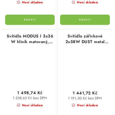
Není skladem
Není skladem
Svítidlo MODUS I 3x36
Svítidlo zářivkové
W hliník matovaný,
2x58W DUST metal
elektr.předř. zářivkové
IP65 e elektronickým
I336ALMAT600EP
předřadníkem Greenlux
1 498,74 Kč
1 441,72 Kč
1 238,63 Kč bez DPH
1 191,50 Kč bez DPH
Není skladem
Není skladem