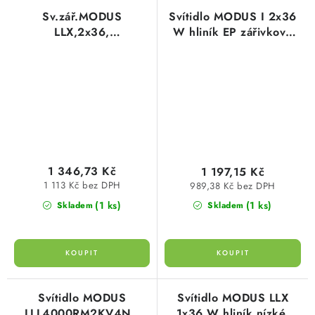
Sv.zář.MODUS
Svítidlo MODUS I 2x36
LLX,2x36,
W hliník EP zářivkové
(DP)el.předřadník
I236AL600EP
1 346,73 Kč
1 197,15 Kč
1 113 Kč bez DPH
989,38 Kč bez DPH
(1 ks)
(1 ks)
Skladem
Skladem
Svítidlo MODUS
Svítidlo MODUS LLX
LLL4000RM2KV4ND
1x36 W hliník,nízké,