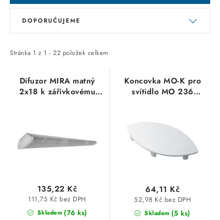
SVÍTIDLA technická
V
Ř
DOPORUČUJEME
ý
a
NÁŘADÍ
p
z
i
e
Stránka
1
z
1
-
22
položek celkem
VÝPRODEJ
s
n
p
í
Difuzor MIRA matný
Koncovka MO-K pro
Položky bez zařazené kategorie dle výrobců
2x18 k zářivkovému
svítidlo MO 236
r
p
svítidlu Greenlux
TREVOS
o
r
VÁNOCE
d
o
u
d
OSVĚTLENÍ
k
u
t
k
Otevírací doba výdejny
Obchodní podmínky
ů
t
Ochrana osobních údajů
Moje objednávka
135,22 Kč
64,11 Kč
ů
111,75 Kč bez DPH
52,98 Kč bez DPH
(76 ks)
(5 ks)
Skladem
Skladem