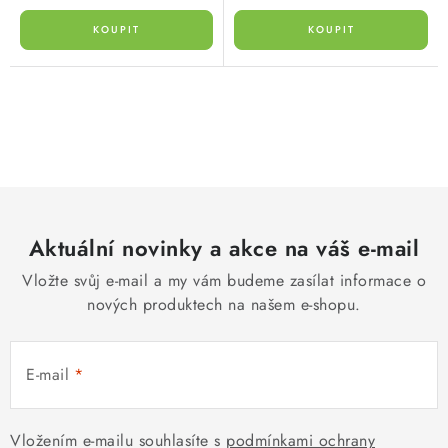
O
v
l
á
d
Aktuální novinky a akce na váš e-mail
a
c
Vložte svůj e-mail a my vám budeme zasílat informace o
í
nových produktech na našem e-shopu.
p
r
E-mail
v
k
y
Vložením e-mailu souhlasíte s
podmínkami ochrany