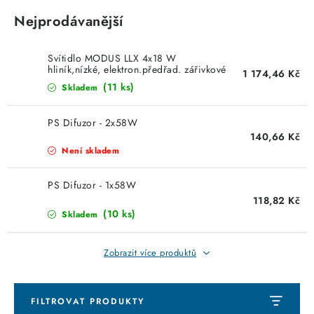
KABELY
Nejprodávanější
ŽÁROVKY
Svítidlo MODUS LLX 4x18 W
hliník,nízké, elektron.předřad. zářivkové
1 174,46 Kč
VENTILÁTORY
LLX418ALEP
(11 ks)
Skladem
FOTOVOLTAIKA
PS Difuzor - 2x58W
140,66 Kč
OHŘÍVAČE VODY
Není skladem
CHYTRÁ DOMÁCNOST
PS Difuzor - 1x58W
118,82 Kč
(10 ks)
Skladem
SVÍTIDLA domovní
Zobrazit více produktů
LED osvětlení
SVÍTIDLA interiérová
FILTROVAT PRODUKTY