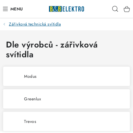
Přejít
Hleda
na
obsah
Zářivková technická svítidla
Reklamace / Vrácení zboží
Blog
Dle výrobců - zářivková
svítidla
Kontakty
VYTÁPĚNÍ
Modus
VYPÍNAČE
Greenlux
ELEKTROMATERIÁL
JISTIČE
Trevos