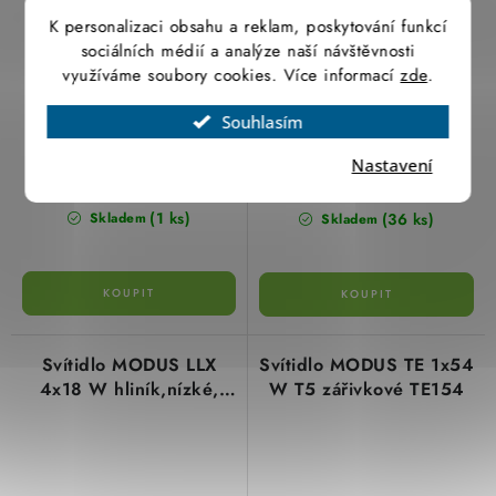
K personalizaci obsahu a reklam, poskytování funkcí
sociálních médií a analýze naší návštěvnosti
využíváme soubory cookies. Více informací
zde
.
Souhlasím
951,52 Kč
1 318,75 Kč
Nastavení
786,38 Kč bez DPH
1 089,88 Kč bez DPH
(1 ks)
(36 ks)
Skladem
Skladem
Svítidlo MODUS LLX
Svítidlo MODUS TE 1x54
4x18 W hliník,nízké,
W T5 zářivkové TE154
elektron.předřad.
zářivkové LLX418ALEP