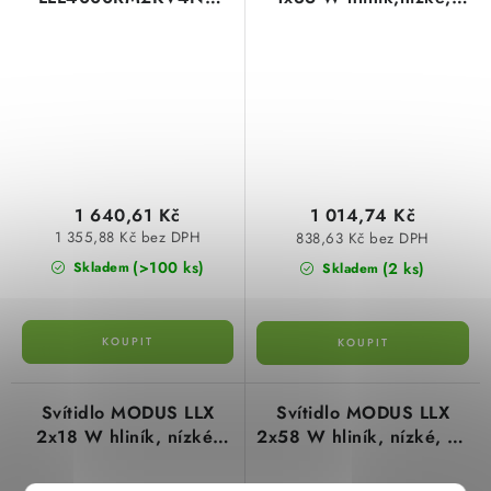
LED 1200mm
elektron.předřad.
zářivkové LLX136ALEP
1 640,61 Kč
1 014,74 Kč
1 355,88 Kč bez DPH
838,63 Kč bez DPH
(>100 ks)
(2 ks)
Skladem
Skladem
Svítidlo MODUS LLX
Svítidlo MODUS LLX
2x18 W hliník, nízké,
2x58 W hliník, nízké, el.
elektron. předř.
předřadník zářivkové
zářivkové LLX218ALEP
LLX258ALEP