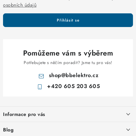
v
osobních údajů
ý
p
Přihlásit se
i
s
u
Pomůžeme vám s výběrem
Potřebujete s něčím poradit? Jsme tu pro vás!
shop
@
bbelektro.cz
+420 605 203 605
Z
á
Informace pro vás
p
a
Otevírací doba výdejny
Blog
t