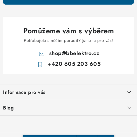
i
s
u
Pomůžeme vám s výběrem
Potřebujete s něčím poradit? Jsme tu pro vás!
shop
@
bbelektro.cz
+420 605 203 605
Z
á
Informace pro vás
p
a
Otevírací doba výdejny
Blog
t
Obchodní podmínky
í
Rozvodnice IKONA od italského výrobce Scame
Ochrana osobních údajů
Nakupujte u nás hned a zaplaťte později – nově přijímáme Skip