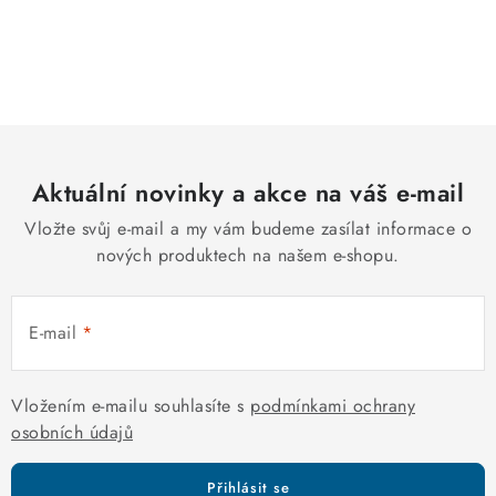
O
v
l
á
d
Aktuální novinky a akce na váš e-mail
a
c
Vložte svůj e-mail a my vám budeme zasílat informace o
í
nových produktech na našem e-shopu.
p
r
E-mail
v
k
y
Vložením e-mailu souhlasíte s
podmínkami ochrany
v
osobních údajů
ý
p
Přihlásit se