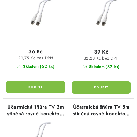
o
r
propojovací kabel TV
TV US01B
SVÍTIDLA technická
d
o
US01A
u
d
NÁŘADÍ
k
u
t
k
VÝPRODEJ
ů
t
36 Kč
39 Kč
ů
Položky bez zařazené kategorie dle výrobců
29,75 Kč bez DPH
32,23 Kč bez DPH
(62 ks)
(87 ks)
Skladem
Skladem
VÁNOCE
OSVĚTLENÍ
Otevírací doba výdejny
Obchodní podmínky
Účastnická šňůra TV 3m
Účastnická šňůra TV 5m
Ochrana osobních údajů
Moje objednávka
stíněná rovné konektory
stíněná rovné konektory
bílá, propojovací kabel
bílá, propojovací kabel
TV US01C
TV US01D