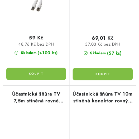
59 Kč
69,01 Kč
48,76 Kč bez DPH
57,03 Kč bez DPH
(>100 ks)
(57 ks)
Skladem
Skladem
Účastnická šňůra TV
Účastnická šňůra TV 10m
7,5m stíněná rovné
stíněná konektor rovný a
konektory bílá,
úhlový, bílá, propojovací
propojovací kabel TV
kabel TV US02
US01E