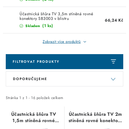
KABELY
Účastnická šňůra TV 3,5m stíněná rovné
ŽÁROVKY
konektory SB3003 v blistru
66,24 Kč
(1 ks)
Skladem
VENTILÁTORY
Zobrazit více produktů
FOTOVOLTAIKA
OHŘÍVAČE VODY
FILTROVAT PRODUKTY
V
Ř
CHYTRÁ DOMÁCNOST
DOPORUČUJEME
ý
a
p
z
SVÍTIDLA domovní
i
e
Stránka
1
z
1
-
16
položek celkem
LED osvětlení
s
n
p
í
Účastnická šňůra TV
Účastnická šňůra TV 2m
SVÍTIDLA interiérová
1,5m stíněná rovné
stíněná rovné konektory
r
p
konektory bílá,
bílá, propojovací kabel