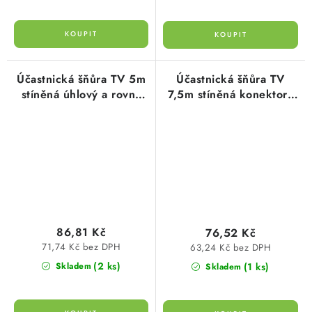
Účastnická šňůra TV 5m
Účastnická šňůra TV
stíněná úhlový a rovný
7,5m stíněná konektory
konektor SB3105 v
rovné, bílá, propojovací
blistru
kabel TV SD3007
86,81 Kč
76,52 Kč
71,74 Kč bez DPH
63,24 Kč bez DPH
(2 ks)
(1 ks)
Skladem
Skladem