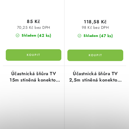
85 Kč
118,58 Kč
70,25 Kč bez DPH
98 Kč bez DPH
(42 ks)
(47 ks)
Skladem
Skladem
Účastnická šňůra TV
Účastnická šňůra TV
15m stíněná konektor
2,5m stíněná konektory
rovný a úhlový, bílá,
rovné, bílá, propojovací
propojovací kabel TV
kabel TV SD3002
US02