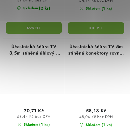
39,64 Kč bez DPH
54,74 Kč bez DPH
(2 ks)
(1 ks)
Skladem
Skladem
Účastnická šňůra TV
Účastnická šňůra TV 5m
3,5m stíněná úhlový a
stíněná konektory rovné,
rovný konektor SB3103
bílá, propojovací kabel
v blistru
TV SD3005
70,71 Kč
58,13 Kč
58,44 Kč bez DPH
48,04 Kč bez DPH
(1 ks)
(1 ks)
Skladem
Skladem