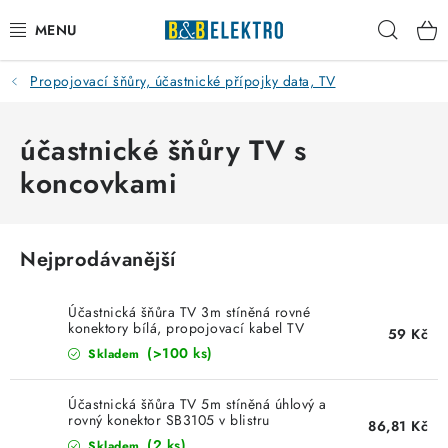
Přejít
Hleda
na
obsah
Propojovací šňůry, účastnické přípojky data, TV
Reklamace / Vrácení zboží
Blog
účastnické šňůry TV s
koncovkami
Kontakty
VYTÁPĚNÍ
Nejprodávanější
VYPÍNAČE
Účastnická šňůra TV 3m stíněná rovné
konektory bílá, propojovací kabel TV
59 Kč
US01C
ELEKTROMATERIÁL
(>100 ks)
Skladem
JISTIČE
Účastnická šňůra TV 5m stíněná úhlový a
rovný konektor SB3105 v blistru
86,81 Kč
(2 ks)
Skladem