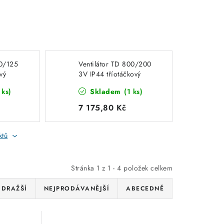
50/125
Ventilátor TD 800/200
vý
3V IP44 tříotáčkový
potrubní Elektrodesign
 ks)
Skladem
(1 ks)
7 175,80 Kč
ktů
Stránka
1
z
1
-
4
položek celkem
JDRAŽŠÍ
NEJPRODÁVANĚJŠÍ
ABECEDNĚ