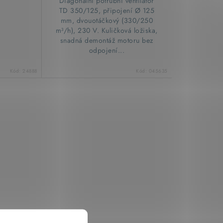
Diagonální potrubní ventilátor
TD 350/125, připojení Ø 125
mm, dvouotáčkový (330/250
m³/h), 230 V. Kuličková ložiska,
snadná demontáž motoru bez
odpojení...
Kód:
24888
Kód:
045635