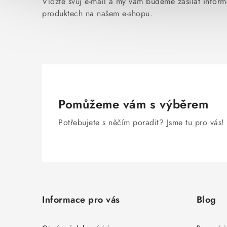
Vložte svůj e-mail a my vám budeme zasílat infor
produktech na našem e-shopu.
Pomůžeme vám s výběrem
Potřebujete s něčím poradit? Jsme tu pro vás!
Z
á
Informace pro vás
Blog
p