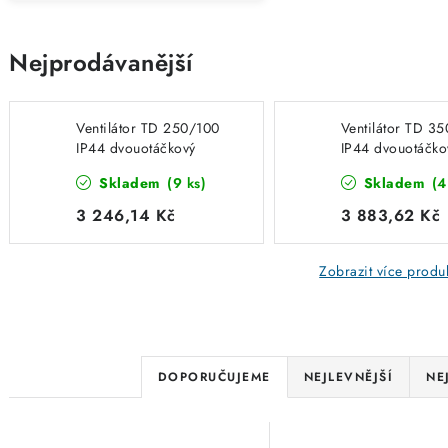
Nejprodávanější
Ventilátor TD 250/100
Ventilátor TD 3
IP44 dvouotáčkový
IP44 dvouotáčko
Skladem
(9 ks)
Skladem
(4
3 246,14 Kč
3 883,62 Kč
Zobrazit více produ
Ř
DOPORUČUJEME
NEJLEVNĚJŠÍ
NE
a
V