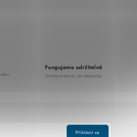
Fungujeme udržitelně
ového
Točíme krabice, ne zákazníky
Přihlásit se