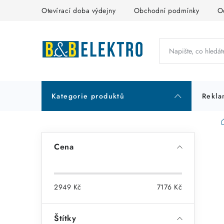
Přejít
Otevírací doba výdejny
Obchodní podmínky
O
na
obsah
Kategorie produktů
Rekla
P
Cena
o
s
2949
Kč
7176
Kč
t
r
Štítky