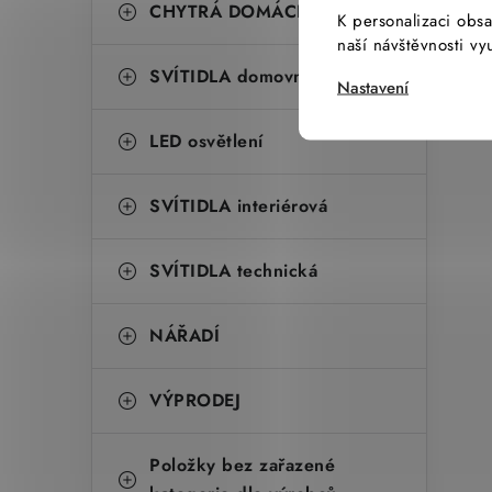
CHYTRÁ DOMÁCNOST
K personalizaci obsa
naší návštěvnosti v
SVÍTIDLA domovní
Nastavení
LED osvětlení
SVÍTIDLA interiérová
SVÍTIDLA technická
NÁŘADÍ
VÝPRODEJ
Položky bez zařazené