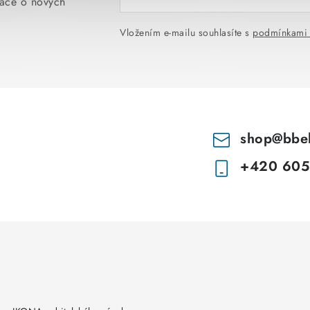
mace o nových
Vložením e-mailu souhlasíte s
podmínkami 
shop
@
bbe
+420 605