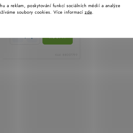
hu a reklam, poskytování funkcí sociálních médií a analýze
7 175,80
yužíváme soubory cookies. Více informací
zde
.
Kč
(1 ks)
Skladem
5 930,41 Kč bez DPH
Kód:
BB007799
O
v
l
á
d
a