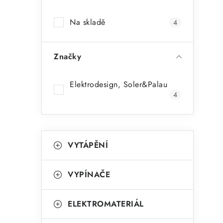
a
Na skladě
4
n
n
Značky
í
p
Elektrodesign, Soler&Palau
4
a
n
K
Přeskočit
e
VYTÁPĚNÍ
kategorie
a
l
t
VYPÍNAČE
e
g
ELEKTROMATERIÁL
o