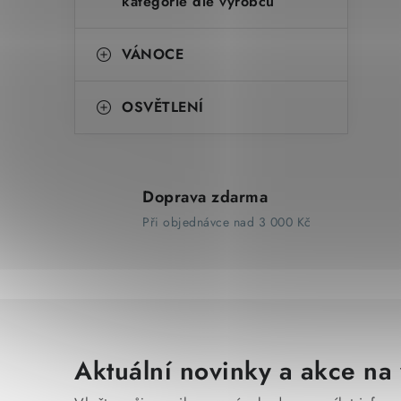
kategorie dle výrobců
VÁNOCE
OSVĚTLENÍ
Doprava zdarma
Při objednávce nad 3 000 Kč
Aktuální novinky a akce na 