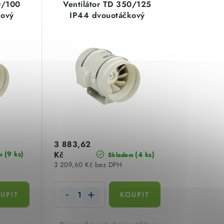
0/100
Ventilátor TD 350/125
kový
IP44 dvouotáčkový
3 883,62
(9 ks)
Kč
(4 ks)
m
Skladem
3 209,60 Kč bez DPH