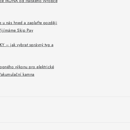
ce IKONA od italského výrobce
 u nás hned a zaplaťte později
řijímáme Skip Pay
Y – jak vybrat správný typ a
opného výkonu pro elektrické
y/akumulační kamna