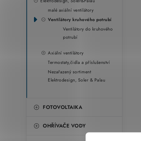
Elektrodesign, Soler&Palau
malé axiální ventilátory
Ventilátory kruhového potrubí
Ventilátory do kruhového
potrubí
Axiální ventilátory
Termostaty,čidla a příslušenství
Nezařazený sortiment
Elektrodesign, Soler & Palau
FOTOVOLTAIKA
OHŘÍVAČE VODY