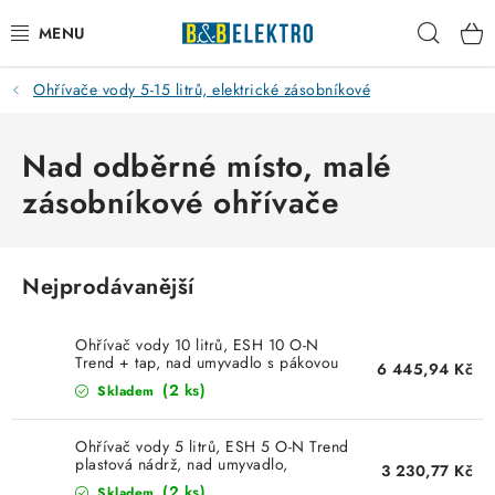
Přejít
Hleda
na
obsah
Ohřívače vody 5-15 litrů, elektrické zásobníkové
Reklamace / Vrácení zboží
Blog
Nad odběrné místo, malé
zásobníkové ohřívače
Kontakty
VYTÁPĚNÍ
Nejprodávanější
VYPÍNAČE
Ohřívač vody 10 litrů, ESH 10 O-N
Trend + tap, nad umyvadlo s pákovou
6 445,94 Kč
baterií, 2kW/230V 201395 Stiebel-
ELEKTROMATERIÁL
(2 ks)
Skladem
Eltron
JISTIČE
Ohřívač vody 5 litrů, ESH 5 O-N Trend
plastová nádrž, nad umyvadlo,
3 230,77 Kč
2kW/230V 201388 Stiebel-Eltron
(2 ks)
Skladem