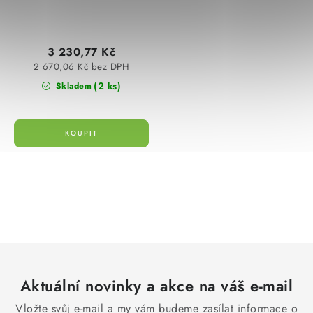
3 230,77 Kč
2 670,06 Kč bez DPH
(2 ks)
Skladem
O
v
l
á
d
Aktuální novinky a akce na váš e-mail
a
c
Vložte svůj e-mail a my vám budeme zasílat informace o