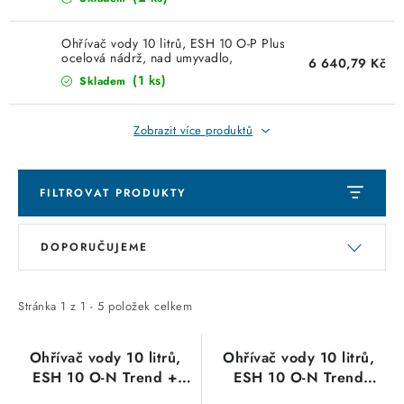
KABELY
Ohřívač vody 10 litrů, ESH 10 O-P Plus
ŽÁROVKY
ocelová nádrž, nad umyvadlo,
6 640,79 Kč
2kW/230V 201398 Stiebel-Eltron
(1 ks)
Skladem
VENTILÁTORY
Zobrazit více produktů
FOTOVOLTAIKA
OHŘÍVAČE VODY
FILTROVAT PRODUKTY
V
Ř
CHYTRÁ DOMÁCNOST
DOPORUČUJEME
ý
a
p
z
SVÍTIDLA domovní
i
e
Stránka
1
z
1
-
5
položek celkem
LED osvětlení
s
n
p
í
Ohřívač vody 10 litrů,
Ohřívač vody 10 litrů,
SVÍTIDLA interiérová
ESH 10 O-N Trend +
ESH 10 O-N Trend
r
p
tap, nad umyvadlo s
plastová nádrž, nad