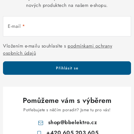
í
nových produktech na našem e-shopu.
p
r
E-mail
v
k
y
Vložením e-mailu souhlasíte s
podmínkami ochrany
v
osobních údajů
ý
p
Přihlásit se
i
s
u
Pomůžeme vám s výběrem
Potřebujete s něčím poradit? Jsme tu pro vás!
shop
@
bbelektro.cz
+420 605 203 605