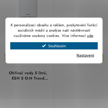
K personalizaci obsahu a reklam, poskytování funkcí
6 640,79 Kč
4 984,50 Kč
sociálních médií a analýze naší návštěvnosti
5 488,26 Kč bez DPH
4 119,42 Kč bez DPH
využíváme soubory cookies. Více informací
zde
.
(1 ks)
(4 ks)
Skladem
Skladem
Souhlasím
Nastavení
Ohřívač vody 5 litrů,
ESH 5 O-N Trend
plastová nádrž, nad
umyvadlo, 2kW/230V
201388 Stiebel-Eltron