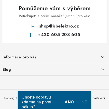
u
Pomůžeme vám s výběrem
Potřebujete s něčím poradit? Jsme tu pro vás!
shop
@
bbelektro.cz
+420 605 203 605
Z
á
Informace pro vás
p
a
Otevírací doba výdejny
Blog
t
Obchodní podmínky
í
Rozvodnice IKONA od italského výrobce Scame
Ochrana osobních údajů
Nakupujte u nás hned a zaplaťte později – nově přijímáme Skip
Moje objednávka
Pay
Chcete dopravu
Copyright 2026
bbelektro.cz
. Všechna práva vyhrazena.
Upravit nastavení
zdarma na první
ANO
NE
cookies
nákup?
Vytvořil Shoptet Premium