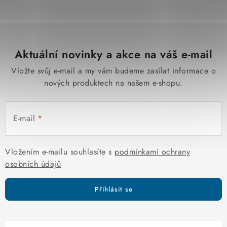
v
l
á
d
Aktuální novinky a akce na váš e-mail
a
c
Vložte svůj e-mail a my vám budeme zasílat informace o
í
nových produktech na našem e-shopu.
p
r
E-mail
v
k
y
Vložením e-mailu souhlasíte s
podmínkami ochrany
v
osobních údajů
ý
p
Přihlásit se
i
s