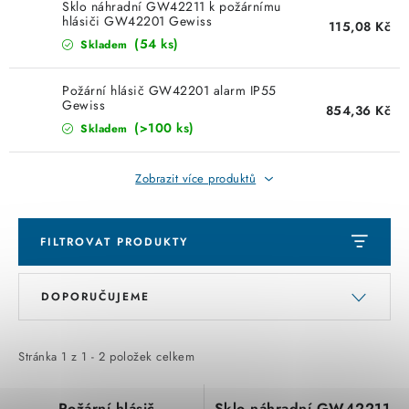
KABELY
Sklo náhradní GW42211 k požárnímu
hlásiči GW42201 Gewiss
115,08 Kč
(54 ks)
Skladem
ŽÁROVKY
Požární hlásič GW42201 alarm IP55
VENTILÁTORY
Gewiss
854,36 Kč
(>100 ks)
Skladem
FOTOVOLTAIKA
Zobrazit více produktů
OHŘÍVAČE VODY
CHYTRÁ DOMÁCNOST
FILTROVAT PRODUKTY
V
Ř
SVÍTIDLA domovní
DOPORUČUJEME
ý
a
p
z
LED osvětlení
i
e
Stránka
1
z
1
-
2
položek celkem
s
n
SVÍTIDLA interiérová
Požární hlásič
Sklo náhradní GW42211