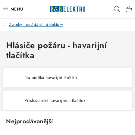
Přejít
Hleda
na
obsah
Zvonky - ovládání - detektory
Reklamace / Vrácení zboží
Blog
Hlásiče požáru - havarijní
tlačítka
Kontakty
VYTÁPĚNÍ
Na omítku havarijní tlačítka
VYPÍNAČE
Příslušenství havarijních tlačítek
ELEKTROMATERIÁL
JISTIČE
Nejprodávanější