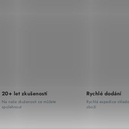
20+ let zkušeností
Rychlé dodání
Na naše zkušenosti se můžete
Rychlá expedice sklad
spolehnout
zboží