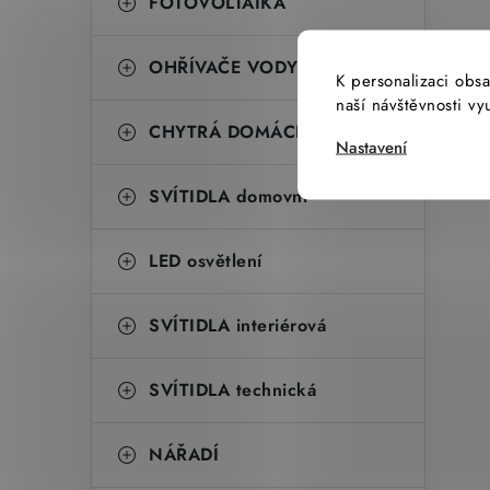
FOTOVOLTAIKA
OHŘÍVAČE VODY
K personalizaci obsa
naší návštěvnosti v
CHYTRÁ DOMÁCNOST
Nastavení
SVÍTIDLA domovní
LED osvětlení
SVÍTIDLA interiérová
SVÍTIDLA technická
NÁŘADÍ