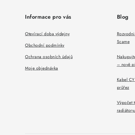
á
Informace pro vás
Blog
p
a
Otevírací doba výdejny
Rozvodni
Scame
t
Obchodní podmínky
í
Ochrana osobních údajů
Nakupujte
– nově p
Moje objednávka
Kabel CYK
průřez
Výpočet t
radiátor