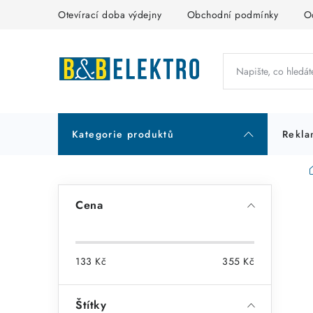
Přejít
Otevírací doba výdejny
Obchodní podmínky
O
na
obsah
Kategorie produktů
Rekla
P
Cena
o
s
133
Kč
355
Kč
t
r
Štítky