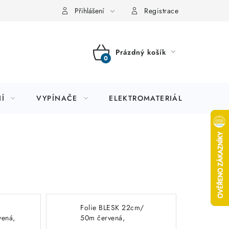
Přihlášení
Registrace
Prázdný košík
NÁKUPNÍ
KOŠÍK
Í
VYPÍNAČE
ELEKTROMATERIÁL
JIS
Folie BLESK 22cm/
ená,
50m červená,
ska s
polyetylenová páska s