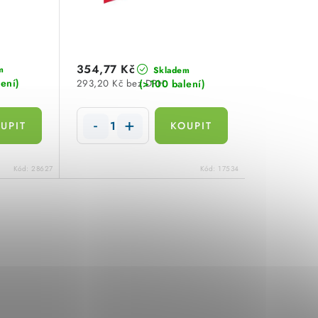
354,77 Kč
m
Skladem
ení)
(>100 balení)
293,20 Kč bez DPH
Kód:
28627
Kód:
17534