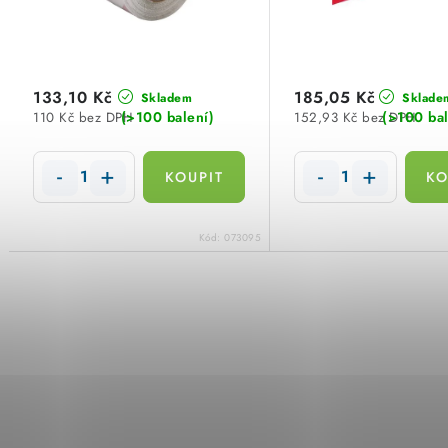
r
r
o
o
d
d
133,10 Kč
185,05 Kč
Skladem
Sklade
u
(>100 balení)
(>100 bal
110 Kč bez DPH
152,93 Kč bez DPH
u
k
k
t
t
ů
Kód:
073095
ů
O
v
l
á