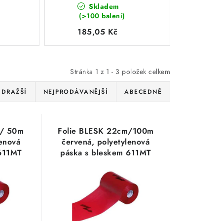
Skladem
bleskem 611MT
(>100 balení)
185,05 Kč
Stránka
1
z
1
-
3
položek celkem
JDRAŽŠÍ
NEJPRODÁVANĚJŠÍ
ABECEDNĚ
m/ 50m
Folie BLESK 22cm/100m
lenová
červená, polyetylenová
 611MT
páska s bleskem 611MT