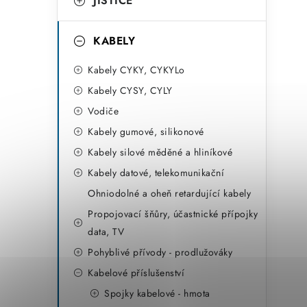
r
JISTIČE
i
KABELY
e
Kabely CYKY, CYKYLo
Kabely CYSY, CYLY
Vodiče
Kabely gumové, silikonové
Kabely silové měděné a hliníkové
Kabely datové, telekomunikační
Ohniodolné a oheň retardující kabely
Propojovací šňůry, účastnické přípojky
data, TV
Pohyblivé přívody - prodlužováky
Kabelové příslušenství
Spojky kabelové - hmota