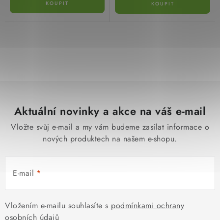
O
v
l
á
d
Aktuální novinky a akce na váš e-mail
a
c
Vložte svůj e-mail a my vám budeme zasílat informace o
í
nových produktech na našem e-shopu.
p
r
E-mail
v
k
y
Vložením e-mailu souhlasíte s
podmínkami ochrany
v
osobních údajů