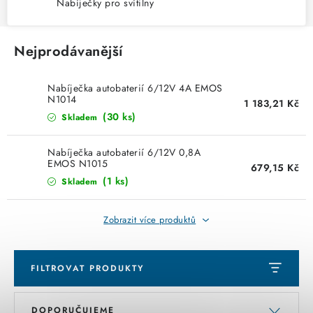
KABELY
Nabíječky pro svítilny
ŽÁROVKY
Nejprodávanější
VENTILÁTORY
Nabíječka autobaterií 6/12V 4A EMOS
N1014
1 183,21 Kč
FOTOVOLTAIKA
(30 ks)
Skladem
OHŘÍVAČE VODY
Nabíječka autobaterií 6/12V 0,8A
EMOS N1015
679,15 Kč
(1 ks)
CHYTRÁ DOMÁCNOST
Skladem
SVÍTIDLA domovní
Zobrazit více produktů
LED osvětlení
FILTROVAT PRODUKTY
SVÍTIDLA interiérová
V
Ř
DOPORUČUJEME