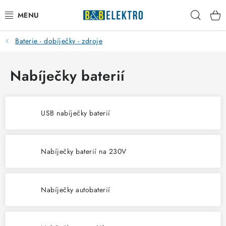
Přejít
Hleda
na
obsah
Baterie - dobíječky - zdroje
Reklamace / Vrácení zboží
Blog
Nabíječky baterií
Kontakty
USB nabíječky baterií
VYTÁPĚNÍ
VYPÍNAČE
Nabíječky baterií na 230V
ELEKTROMATERIÁL
Nabíječky autobaterií
JISTIČE