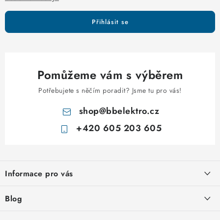
ý
p
Přihlásit se
i
s
u
Pomůžeme vám s výběrem
Potřebujete s něčím poradit? Jsme tu pro vás!
shop
@
bbelektro.cz
+420 605 203 605
Z
á
Informace pro vás
p
a
Otevírací doba výdejny
Blog
t
Obchodní podmínky
í
Rozvodnice IKONA od italského výrobce Scame