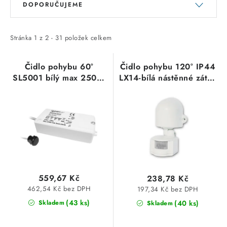
DOPORUČUJEME
ý
a
SVÍTIDLA technická
p
z
i
e
NÁŘADÍ
Stránka
1
z
2
-
31
položek celkem
s
n
VÝPRODEJ
p
í
Čidlo pohybu 60°
Čidlo pohybu 120° IP44
SL5001 bílý max 250W
LX14-bílá nástěnné zátěž
r
p
IP20 bezdotykový
1200W, dosah 2-12m
Položky bez zařazené kategorie dle výrobců
o
r
nábytkový Panlux
d
o
VÁNOCE
u
d
k
u
OSVĚTLENÍ
t
k
ů
t
Otevírací doba výdejny
Obchodní podmínky
559,67 Kč
238,78 Kč
ů
Ochrana osobních údajů
Moje objednávka
462,54 Kč bez DPH
197,34 Kč bez DPH
(43 ks)
(40 ks)
Skladem
Skladem