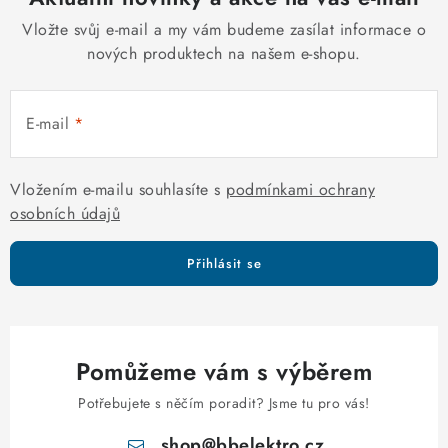
v
á
k
Vložte svůj e-mail a my vám budeme zasílat informace o
n
y
nových produktech na našem e-shopu.
í
v
ý
E-mail
p
i
s
Vložením e-mailu souhlasíte s
podmínkami ochrany
u
osobních údajů
Přihlásit se
Pomůžeme vám s výběrem
Potřebujete s něčím poradit? Jsme tu pro vás!
shop
@
bbelektro.cz