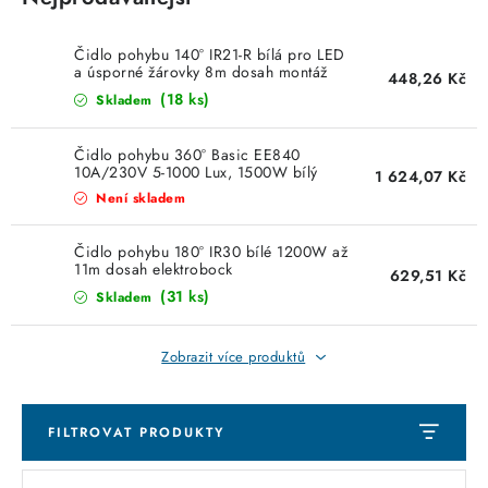
KABELY
Čidlo pohybu 140° IR21-R bílá pro LED
ŽÁROVKY
a úsporné žárovky 8m dosah montáž
448,26 Kč
místo vypínače
(18 ks)
Skladem
VENTILÁTORY
Čidlo pohybu 360° Basic EE840
FOTOVOLTAIKA
10A/230V 5-1000 Lux, 1500W bílý
1 624,07 Kč
detektor Hager
Není skladem
OHŘÍVAČE VODY
Čidlo pohybu 180° IR30 bílé 1200W až
11m dosah elektrobock
629,51 Kč
CHYTRÁ DOMÁCNOST
(31 ks)
Skladem
SVÍTIDLA domovní
Zobrazit více produktů
LED osvětlení
FILTROVAT PRODUKTY
SVÍTIDLA interiérová
V
Ř