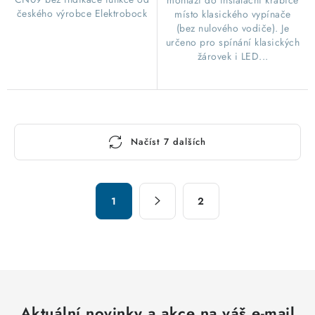
montáži do instalační krabice
českého výrobce Elektrobock
místo klasického vypínače
(bez nulového vodiče). Je
určeno pro spínání klasických
žárovek i LED...
O
Načíst 7 dalších
v
l
á
S
d
1
2
t
a
r
c
á
n
í
k
p
o
r
v
Aktuální novinky a akce na váš e-mail