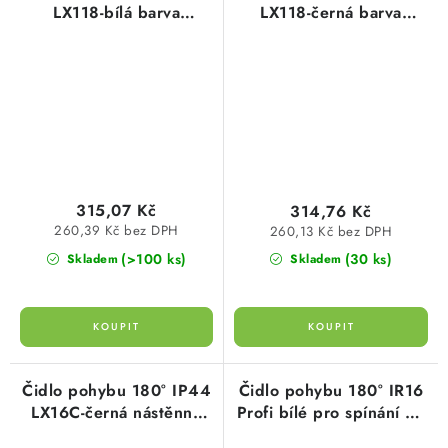
LX118-bílá barva
LX118-černá barva
nástěnné zátěž 1200W
nástěnné zátěž 1200W
dosah 12m
dosah 12m
315,07 Kč
314,76 Kč
260,39 Kč bez DPH
260,13 Kč bez DPH
(>100 ks)
(30 ks)
Skladem
Skladem
Čidlo pohybu 180° IP44
Čidlo pohybu 180° IR16
LX16C-černá nástěnné
Profi bílé pro spínání do
zátěž 1200W dosah 2-
16A elektrobock