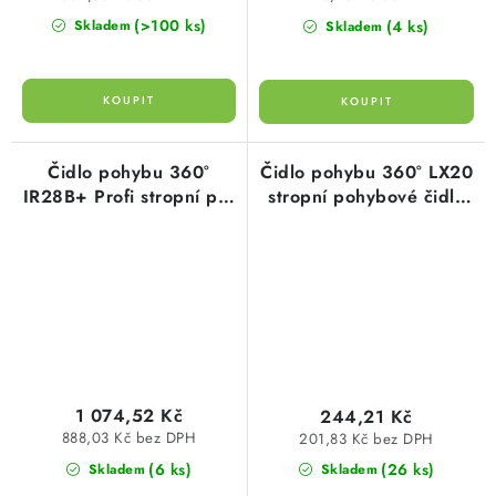
(>100 ks)
(4 ks)
Skladem
Skladem
Čidlo pohybu 360°
Čidlo pohybu 360° LX20
IR28B+ Profi stropní pro
stropní pohybové čidlo
spínání žárovek i zářivek
bílá barva dosah 6m
bílé
1 074,52 Kč
244,21 Kč
888,03 Kč bez DPH
201,83 Kč bez DPH
(6 ks)
(26 ks)
Skladem
Skladem