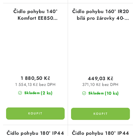
Čidlo pohybu 140°
Čidlo pohybu 160° IR20
Komfort EE850
bílá pro žárovky 40-
16A/230V 5-1000 Lux,
400W až 8m dosah
2300W bílý detektor
montáž místo vypínače
Hager
1 880,50 Kč
449,03 Kč
1 554,13 Kč bez DPH
371,10 Kč bez DPH
(2 ks)
(10 ks)
Skladem
Skladem
Čidlo pohybu 180° IP44
Čidlo pohybu 180° IP44