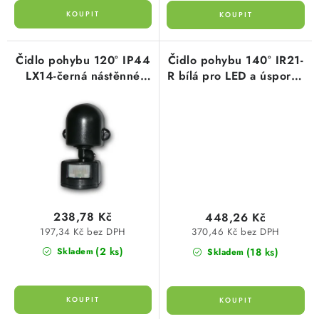
Čidlo pohybu 120° IP44
Čidlo pohybu 140° IR21-
LX14-černá nástěnné
R bílá pro LED a úsporné
zátěž 1000W dosah 2-
žárovky 8m dosah
12m
montáž místo vypínače
238,78 Kč
448,26 Kč
197,34 Kč bez DPH
370,46 Kč bez DPH
(2 ks)
(18 ks)
Skladem
Skladem