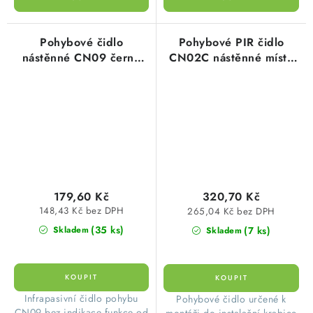
Pohybové čidlo
Pohybové PIR čidlo
nástěnné CN09 černé
CN02C nástěnné místo
Elektrobock 0509
vypínače Elektrobock
0547
179,60 Kč
320,70 Kč
148,43 Kč bez DPH
265,04 Kč bez DPH
(35 ks)
(7 ks)
Skladem
Skladem
​Infrapasivní čidlo pohybu
​Pohybové čidlo určené k
CN09 bez indikace funkce od