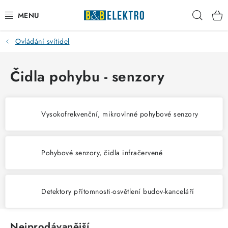
Přejít
Hleda
na
obsah
Ovládání svítidel
Reklamace / Vrácení zboží
Blog
Čidla pohybu - senzory
Kontakty
Vysokofrekvenční, mikrovlnné pohybové senzory
VYTÁPĚNÍ
VYPÍNAČE
Pohybové senzory, čidla infračervené
ELEKTROMATERIÁL
Detektory přítomnosti-osvětlení budov-kanceláří
JISTIČE
Nejprodávanější