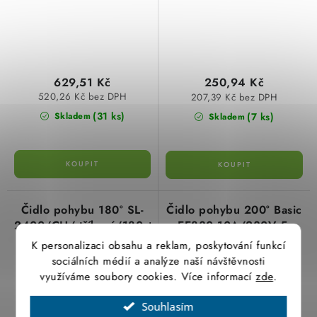
629,51 Kč
250,94 Kč
520,26 Kč bez DPH
207,39 Kč bez DPH
(31 ks)
(7 ks)
Skladem
Skladem
Čidlo pohybu 180° SL-
Čidlo pohybu 200° Basic
2400/CH/stříbrná/180st.
EE830 10A/230V 5-
1000 Lux, 1500W bílý
K personalizaci obsahu a reklam, poskytování funkcí
detektor Hager
sociálních médií a analýze naší návštěvnosti
využíváme soubory cookies. Více informací
zde
.
Souhlasím