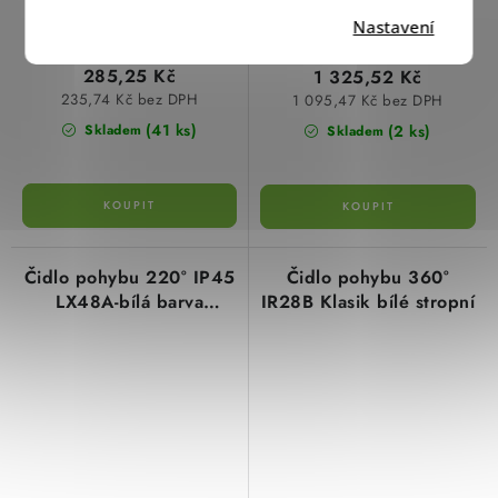
Nastavení
285,25 Kč
1 325,52 Kč
235,74 Kč bez DPH
1 095,47 Kč bez DPH
(41 ks)
(2 ks)
Skladem
Skladem
Čidlo pohybu 220° IP45
Čidlo pohybu 360°
LX48A-bílá barva
IR28B Klasik bílé stropní
nástěnné zátěž 1500W
dosah 11m