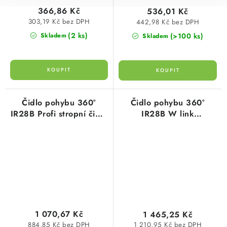
366,86 Kč
536,01 Kč
303,19 Kč bez DPH
442,98 Kč bez DPH
(2 ks)
(>100 ks)
Skladem
Skladem
Čidlo pohybu 360°
Čidlo pohybu 360°
IR28B Profi stropní čidlo
IR28B W link
pro spínání žárovek i
bezdrátové stropní
zářivek bílé
3680W dosah 12m bílé
elektrobock
1 070,67 Kč
1 465,25 Kč
884,85 Kč bez DPH
1 210,95 Kč bez DPH