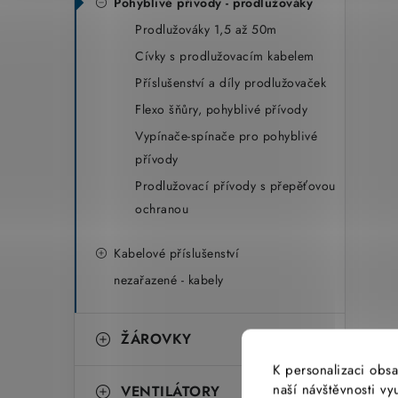
Pohyblivé přívody - prodlužováky
Prodlužováky 1,5 až 50m
Cívky s prodlužovacím kabelem
Příslušenství a díly prodlužovaček
Flexo šňůry, pohyblivé přívody
Vypínače-spínače pro pohyblivé
přívody
Prodlužovací přívody s přepěťovou
ochranou
Kabelové příslušenství
nezařazené - kabely
ŽÁROVKY
K personalizaci obsa
naší návštěvnosti v
VENTILÁTORY