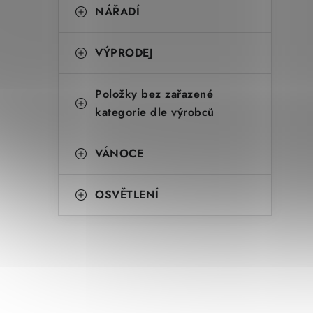
NÁŘADÍ
VÝPRODEJ
Položky bez zařazené
kategorie dle výrobců
VÁNOCE
OSVĚTLENÍ