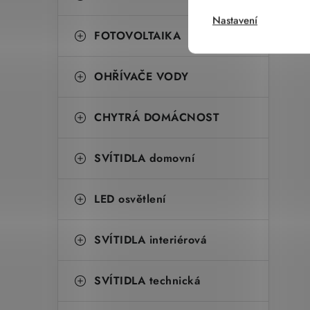
Nastavení
FOTOVOLTAIKA
OHŘÍVAČE VODY
CHYTRÁ DOMÁCNOST
SVÍTIDLA domovní
LED osvětlení
SVÍTIDLA interiérová
SVÍTIDLA technická