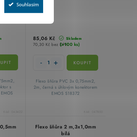
Souhlasím
85,06 Kč
m
Skladem
(>100 ks)
70,30 Kč bez DPH
,75mm2,
Flexo šňůra PVC 3x 0,75mm2,
ktor s
2m, černá s úhlovým konektorem
m EMOS
EMOS S18372
Kód:
043422
Kód:
047850
2x0,5mm
Flexo šňůra 2 m,3x1,0mm
bílá