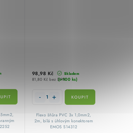
98,98 Kč
m
Skladem
(>100 ks)
81,80 Kč bez DPH
0,5mm2,
Flexo šňůra PVC 3x 1,0mm2,
chranným
2m, bílá s úhlovým konektorem
12252
EMOS S14312