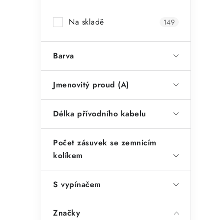
a
Na skladě
149
n
n
Barva
í
p
Jmenovitý proud (A)
a
Délka přívodního kabelu
n
e
Počet zásuvek se zemnicím
l
kolíkem
S vypínačem
Značky