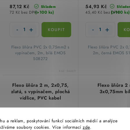
87,12 Kč
54,93 Kč
Skladem
Sklade
(>100 ks)
(>100 ks)
72 Kč bez DPH
45,40 Kč bez DPH
Flexo šňůra PVC 2x 0,75mm2 s
Flexo šňůra PVC 2x 0
vypínačem, 2m, bílá EMOS
2m, černá EMOS S
S08272
Kód:
24669
Flexo šňůra 2 m, 2x0,75,
Flexo šňůra 2
zlatá, s vypínačem, plochá
3x0,75mm bí
vidlice, PVC kabel
hu a reklam, poskytování funkcí sociálních médií a analýze
yužíváme soubory cookies. Více informací
zde
.