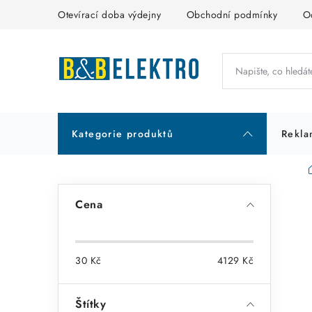
Přejít
Otevírací doba výdejny
Obchodní podmínky
O
na
obsah
Kategorie produktů
Rekla
P
Cena
o
s
30
Kč
4129
Kč
t
r
Štítky