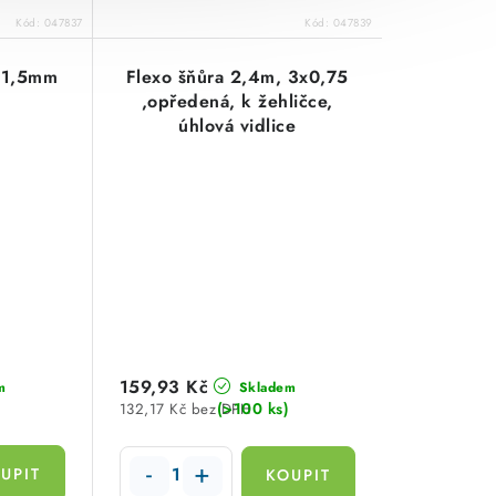
Kód:
047837
Kód:
047839
3x1,5mm
Flexo šňůra 2,4m, 3x0,75
,opředená, k žehličce,
úhlová vidlice
159,93 Kč
m
Skladem
(>100 ks)
132,17 Kč bez DPH