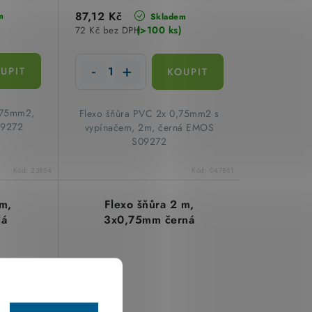
87,12 Kč
m
Skladem
(>100 ks)
72 Kč bez DPH
,75mm2,
Flexo šňůra PVC 2x 0,75mm2 s
19272
vypínačem, 2m, černá EMOS
S09272
Kód:
23854
Kód:
047861
 m,
Flexo šňůra 2 m,
lá
3x0,75mm černá