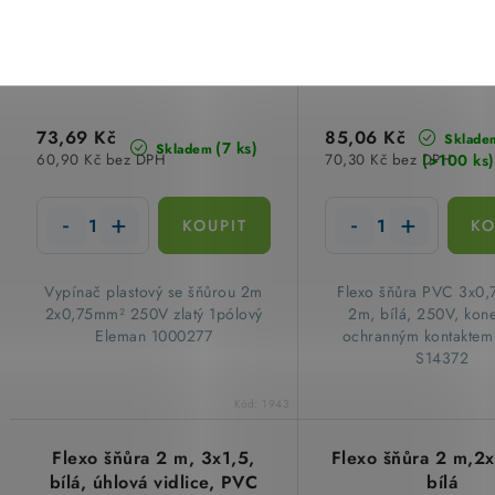
73,69 Kč
85,06 Kč
Sklade
(7 ks)
Skladem
(>100 ks)
60,90 Kč bez DPH
70,30 Kč bez DPH
Vypínač plastový se šňůrou 2m
Flexo šňůra PVC 3x0
2x0,75mm² 250V zlatý 1pólový
2m, bílá, 250V, kone
Eleman 1000277
ochranným kontakte
S14372
Kód:
1943
Flexo šňůra 2 m, 3x1,5,
Flexo šňůra 2 m,
bílá, úhlová vidlice, PVC
bílá