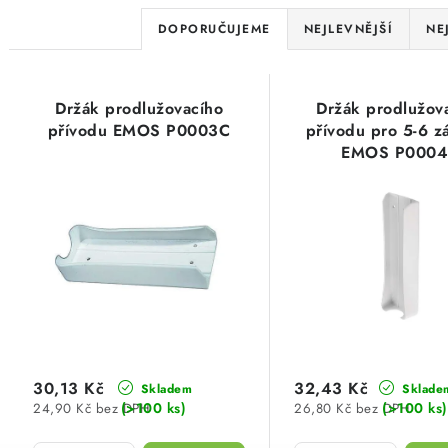
Ř
DOPORUČUJEME
NEJLEVNĚJŠÍ
NE
a
V
z
Držák prodlužovacího
Držák prodlužov
ý
e
přívodu EMOS P0003C
přívodu pro 5-6 z
EMOS P000
p
n
i
í
s
p
p
r
r
o
o
d
d
30,13 Kč
32,43 Kč
Skladem
Sklade
u
(>100 ks)
(>100 ks)
24,90 Kč bez DPH
26,80 Kč bez DPH
u
k