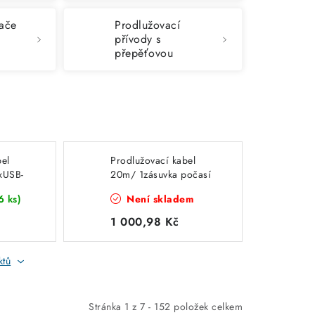
nače
Prodlužovací
přívody s
přepěťovou
ochranou
bel
Prodlužovací kabel
xUSB-
20m/ 1zásuvka počasí
odolný (nemrznoucí)
6 ks)
Není skladem
ílá
1,5mm2 barva modrá
EMOS P01420W
1 000,98 Kč
ktů
Stránka
1
z
7
-
152
položek celkem