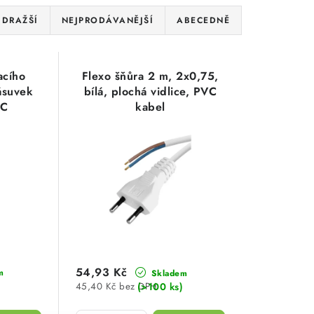
JDRAŽŠÍ
NEJPRODÁVANĚJŠÍ
ABECEDNĚ
acího
Flexo šňůra 2 m, 2x0,75,
ásuvek
bílá, plochá vidlice, PVC
4C
kabel
54,93 Kč
m
Skladem
(>100 ks)
45,40 Kč bez DPH