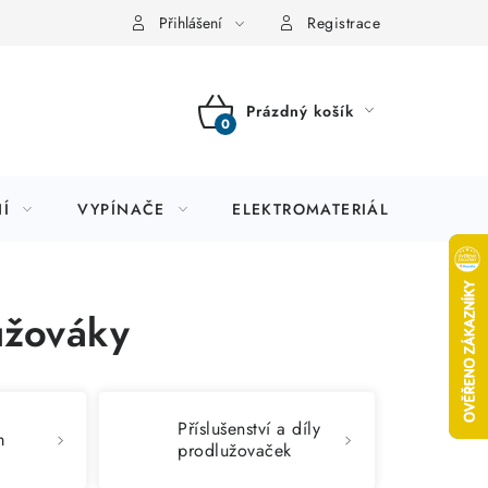
Přihlášení
Registrace
Prázdný košík
NÁKUPNÍ
KOŠÍK
Í
VYPÍNAČE
ELEKTROMATERIÁL
JIS
užováky
Příslušenství a díly
m
prodlužovaček