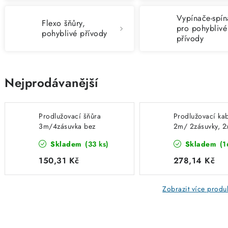
Vypínače-spí
Flexo šňůry,
pro pohyblivé
pohyblivé přívody
přívody
Nejprodávanější
Prodlužovací šňůra
Prodlužovací ka
3m/4zásuvka bez
2m/ 2zásuvky, 2
vypínače černá barva
A, 1xUSB-C bez
Skladem
(33 ks)
Skladem
(1
EMOS PC0413
vypínače barva b
EMOS P0212U
150,31 Kč
278,14 Kč
Zobrazit více produ