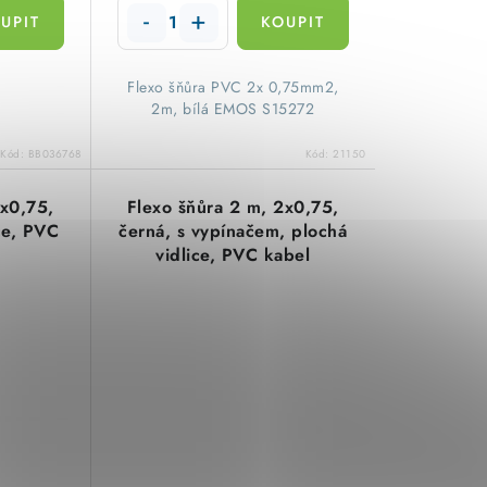
Flexo šňůra PVC 2x 0,75mm2,
2m, bílá EMOS S15272
Kód:
BB036768
Kód:
21150
2x0,75,
Flexo šňůra 2 m, 2x0,75,
ce, PVC
černá, s vypínačem, plochá
vidlice, PVC kabel