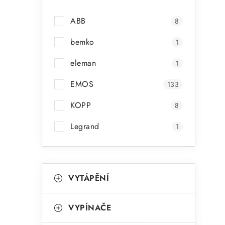
ABB
8
bemko
1
eleman
1
EMOS
133
KOPP
8
Legrand
1
K
Přeskočit
VYTÁPĚNÍ
kategorie
a
t
VYPÍNAČE
e