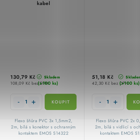
kabel
130,79 Kč
51,18 Kč
Skladem
Sklade
(>100 ks)
(>100 ks)
108,09 Kč bez DPH
42,30 Kč bez DPH
Flexo šňůra PVC 3x 1,5mm2,
Flexo šňůra PVC 2x 
2m, bílá s konektor s ochranným
2m, bílá s vidlicí s o
kontaktem EMOS S14322
kontaktem EMOS S