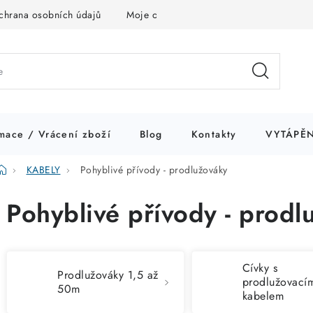
chrana osobních údajů
Moje objednávka
mace / Vrácení zboží
Blog
Kontakty
VYTÁPĚN
Domů
KABELY
Pohyblivé přívody - prodlužováky
Pohyblivé přívody - prodl
Cívky s
Prodlužováky 1,5 až
prodlužovací
50m
kabelem