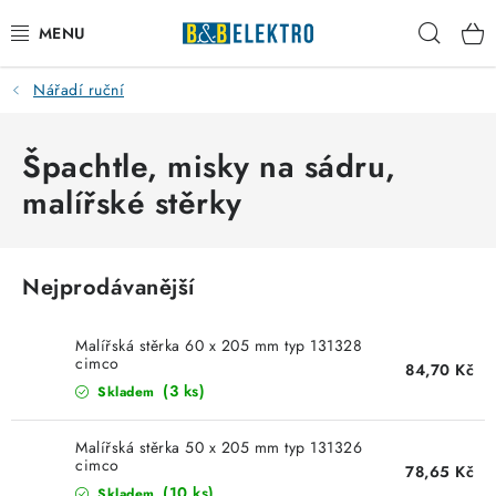
Přejít
Hleda
na
obsah
Nářadí ruční
Reklamace / Vrácení zboží
Blog
Špachtle, misky na sádru,
malířské stěrky
Kontakty
VYTÁPĚNÍ
Nejprodávanější
VYPÍNAČE
Malířská stěrka 60 x 205 mm typ 131328
cimco
84,70 Kč
ELEKTROMATERIÁL
(3 ks)
Skladem
JISTIČE
Malířská stěrka 50 x 205 mm typ 131326
cimco
78,65 Kč
(10 ks)
Skladem