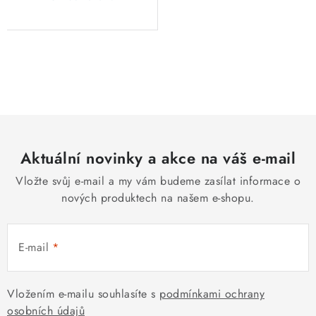
O
v
l
á
d
Aktuální novinky a akce na váš e-mail
a
c
Vložte svůj e-mail a my vám budeme zasílat informace o
í
nových produktech na našem e-shopu.
p
r
E-mail
v
k
y
Vložením e-mailu souhlasíte s
podmínkami ochrany
v
osobních údajů