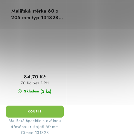
Malířská stěrka 60 x
205 mm typ 131328
cimco
84,70 Kč
70 Kč bez DPH
(3 ks)
Skladem
Malířská špachtle s oválnou
dřevěnou rukojetí 60 mm
Cimco 131328