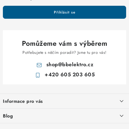
ý
p
Přihlásit se
i
s
u
Pomůžeme vám s výběrem
Potřebujete s něčím poradit? Jsme tu pro vás!
shop
@
bbelektro.cz
+420 605 203 605
Z
á
Informace pro vás
p
a
Otevírací doba výdejny
Blog
t
Obchodní podmínky
í
Rozvodnice IKONA od italského výrobce Scame