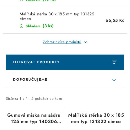
KABELY
Malířská stěrka 30 x 185 mm typ 131322
ŽÁROVKY
cimco
66,55 Kč
(3 ks)
Skladem
VENTILÁTORY
Zobrazit více produktů
FOTOVOLTAIKA
OHŘÍVAČE VODY
FILTROVAT PRODUKTY
V
Ř
CHYTRÁ DOMÁCNOST
DOPORUČUJEME
ý
a
p
z
SVÍTIDLA domovní
i
e
Stránka
1
z
1
-
5
položek celkem
LED osvětlení
s
n
p
í
Gumová miska na sádru
Malířská stěrka 30 x 185
SVÍTIDLA interiérová
125 mm typ 140306
mm typ 131322 cimco
r
p
cimco