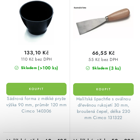
o
r
SVÍTIDLA technická
d
o
u
d
NÁŘADÍ
k
u
t
k
VÝPRODEJ
ů
t
133,10 Kč
66,55 Kč
ů
Položky bez zařazené kategorie dle výrobců
110 Kč bez DPH
55 Kč bez DPH
(>100 ks)
(3 ks)
Skladem
Skladem
VÁNOCE
OSVĚTLENÍ
Sádrová forma z měkké pryže
Malířská špachtle s oválnou
výška 90 mm, průměr 120 mm
dřevěnou rukojetí 30 mm,
Otevírací doba výdejny
Obchodní podmínky
Cimco 140306
broušená čepel, délka 230
Ochrana osobních údajů
Moje objednávka
mm Cimco 131322