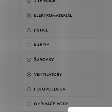
VYPÍNAČE
ELEKTROMATERIÁL
JISTIČE
KABELY
ŽÁROVKY
VENTILÁTORY
FOTOVOLTAIKA
OHŘÍVAČE VODY