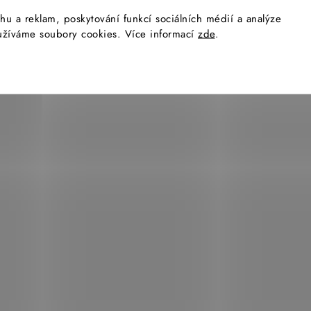
v
hu a reklam, poskytování funkcí sociálních médií a analýze
yužíváme soubory cookies. Více informací
zde
.
ý
p
i
s
u