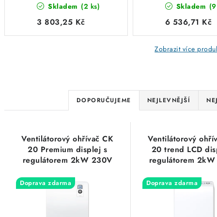
Skladem
(2 ks)
Skladem
(9
2kW 230V plastový
230V hliníkový k
kryt Stiebel-Eltron
Stiebel-Eltron 2
3 803,25 Kč
6 536,71 Kč
236653
Zobrazit více produ
Ř
DOPORUČUJEME
NEJLEVNĚJŠÍ
NE
a
V
z
Ventilátorový ohřívač CK
Ventilátorový ohří
ý
e
20 Premium displej s
20 trend LCD dis
regulátorem 2kW 230V
regulátorem 2kW
p
n
hliníkový kryt Stiebel-
plastový kryt Stiebe
i
Eltron 237835
236653
Doprava zdarma
Doprava zdarma
í
s
p