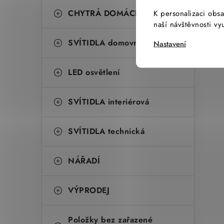
CHYTRÁ DOMÁCNOST
K personalizaci obsa
naší návštěvnosti v
SVÍTIDLA domovní
Nastavení
LED osvětlení
SVÍTIDLA interiérová
SVÍTIDLA technická
NÁŘADÍ
VÝPRODEJ
Položky bez zařazené