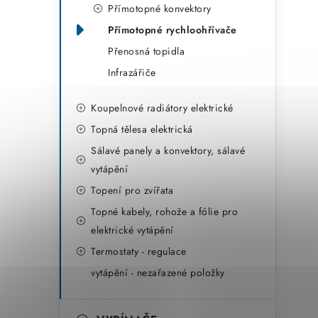
r
Přímotopné konvektory
i
Přímotopné rychloohřívače
e
Přenosná topidla
Infrazářiče
Koupelnové radiátory elektrické
Topná tělesa elektrická
Sálavé panely a konvektory, sálavé
vytápění
Topení pro zvířata
Topné kabely, rohože a fólie pro
elektrické vytápění
Termostaty - regulace
vytápění - nezařazené položky