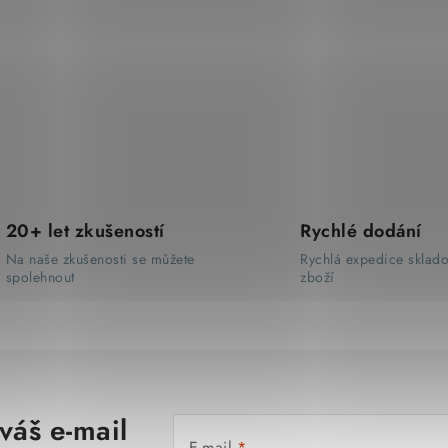
20+ let zkušeností
Rychlé dodání
Na naše zkušenosti se můžete
Rychlá expedice sklad
spolehnout
zboží
váš e-mail
E-mail