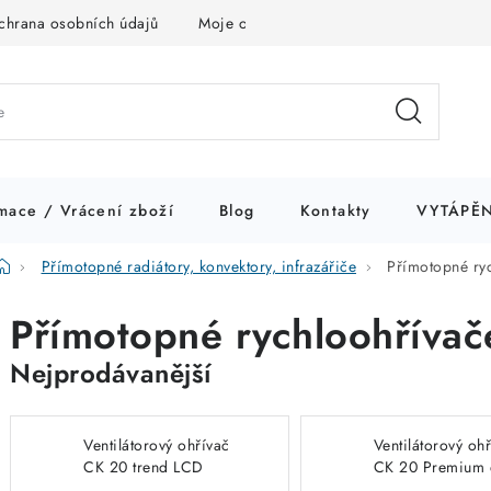
chrana osobních údajů
Moje objednávka
mace / Vrácení zboží
Blog
Kontakty
VYTÁPĚN
Domů
Přímotopné radiátory, konvektory, infrazářiče
Přímotopné ry
Přímotopné rychloohřívač
Nejprodávanější
Ventilátorový ohřívač
Ventilátorový oh
CK 20 trend LCD
CK 20 Premium d
displej s regulátorem
s regulátorem 2