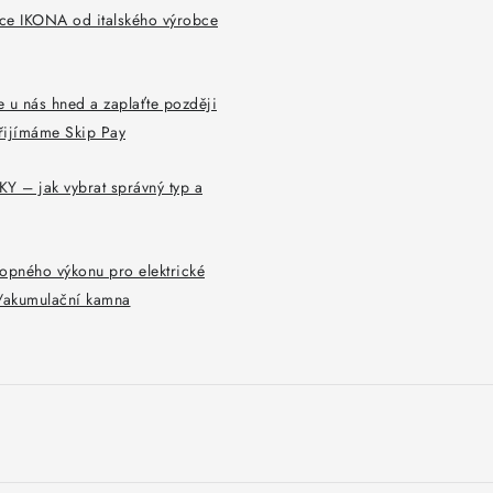
ce IKONA od italského výrobce
 u nás hned a zaplaťte později
řijímáme Skip Pay
Y – jak vybrat správný typ a
opného výkonu pro elektrické
y/akumulační kamna