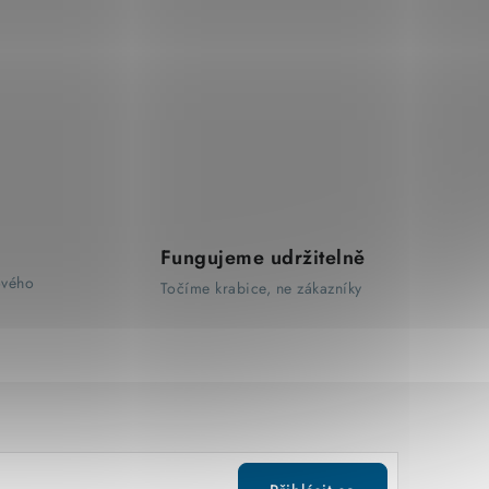
Fungujeme udržitelně
ového
Točíme krabice, ne zákazníky