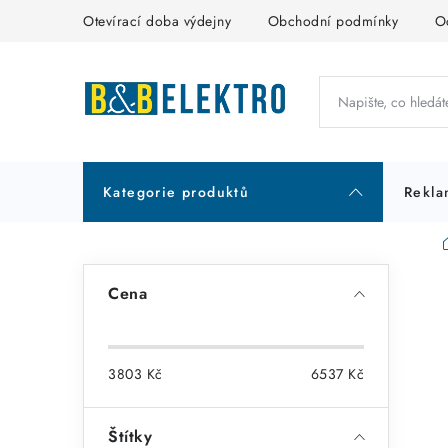
Přejít
Otevírací doba výdejny
Obchodní podmínky
O
na
obsah
Kategorie produktů
Rekla
P
Cena
o
s
3803
Kč
6537
Kč
t
r
Štítky