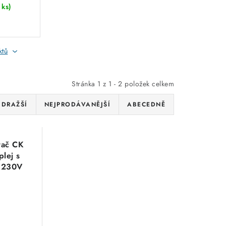
 ks)
ryt
37835
ktů
Stránka
1
z
1
-
2
položek celkem
JDRAŽŠÍ
NEJPRODÁVANĚJŠÍ
ABECEDNĚ
vač CK
plej s
 230V
l-Eltron