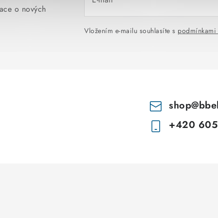
mace o nových
Vložením e-mailu souhlasíte s
podmínkami 
shop
@
bbe
+420 605