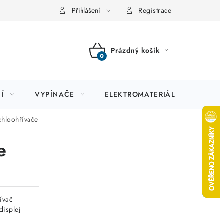
Přihlášení
Registrace
Prázdný košík
NÁKUPNÍ
KOŠÍK
Í
VYPÍNAČE
ELEKTROMATERIÁL
JIS
chloohřívače
e
řívač
isplej
kW