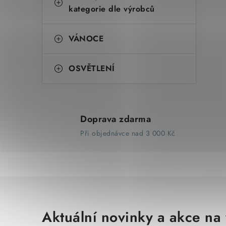
kategorie dle výrobců
VÁNOCE
OSVĚTLENÍ
Doprava zdarma
Při objednávce nad 3 000 Kč
Aktuální novinky a akce na 