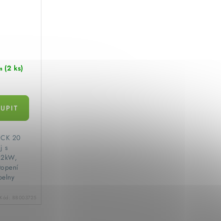
(2 ks)
m
č CK 20
j s
n 2kW,
topení
pelny
Kód:
BB003725