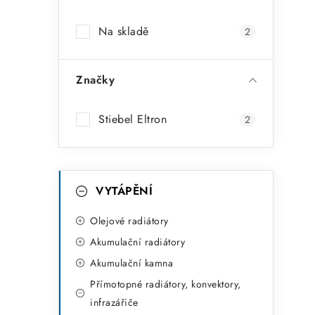
a
Na skladě
2
n
n
Značky
í
p
Stiebel Eltron
2
a
n
K
Přeskočit
VYTÁPĚNÍ
kategorie
e
a
t
Olejové radiátory
l
Akumulační radiátory
e
Akumulační kamna
g
Přímotopné radiátory, konvektory,
o
infrazářiče