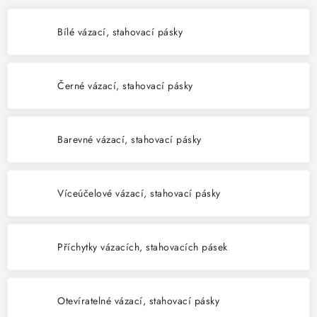
SVÍTIDLA technická
Bílé vázací, stahovací pásky
NÁŘADÍ
Černé vázací, stahovací pásky
VÝPRODEJ
Položky bez zařazené kategorie dle výrobců
Barevné vázací, stahovací pásky
VÁNOCE
Víceúčelové vázací, stahovací pásky
OSVĚTLENÍ
Otevírací doba výdejny
Obchodní podmínky
Příchytky vázacích, stahovacích pásek
Ochrana osobních údajů
Moje objednávka
Otevíratelné vázací, stahovací pásky