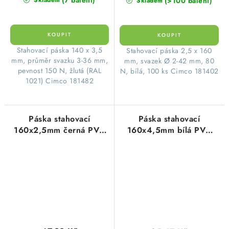
(>100 balení)
Skladem
Stahovací páska 140 x 3,5
Stahovací páska 2,5 x 160
mm, průměr svazku 3-36 mm,
mm, svazek Ø 2-42 mm, 80
pevnost 150 N, žlutá (RAL
N, bílá, 100 ks Cimco 181402
1021) Cimco 181482
Páska stahovací
Páska stahovací
160x2,5mm černá PVC
160x4,5mm bílá PVC
(1balení=100ks)
(1balení=100ks)