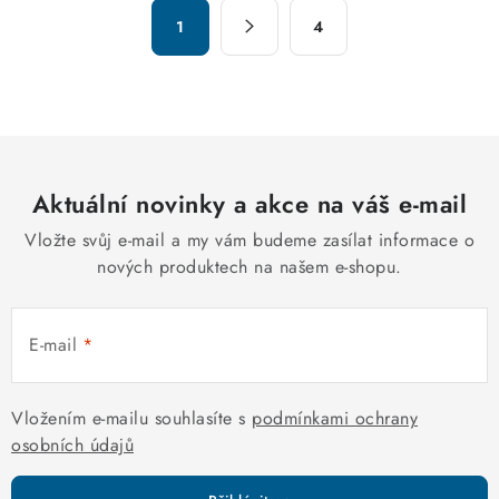
á
S
d
1
4
t
a
r
c
á
n
í
k
p
o
r
v
Aktuální novinky a akce na váš e-mail
v
á
k
Vložte svůj e-mail a my vám budeme zasílat informace o
n
y
nových produktech na našem e-shopu.
í
v
ý
E-mail
p
i
s
Vložením e-mailu souhlasíte s
podmínkami ochrany
u
osobních údajů