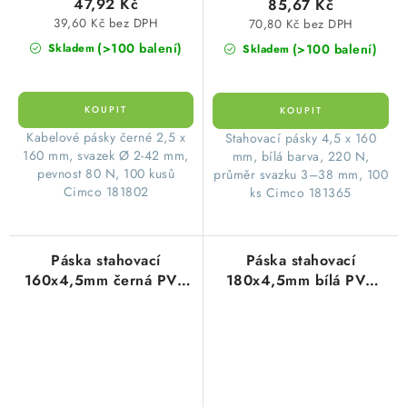
47,92 Kč
85,67 Kč
39,60 Kč bez DPH
70,80 Kč bez DPH
(>100 balení)
(>100 balení)
Skladem
Skladem
Kabelové pásky černé 2,5 x
Stahovací pásky 4,5 x 160
160 mm, svazek Ø 2-42 mm,
mm, bílá barva, 220 N,
pevnost 80 N, 100 kusů
průměr svazku 3–38 mm, 100
Cimco 181802
ks Cimco 181365
Páska stahovací
Páska stahovací
160x4,5mm černá PVC
180x4,5mm bílá PVC
(1balení=100ks)
(100ks=1balení)