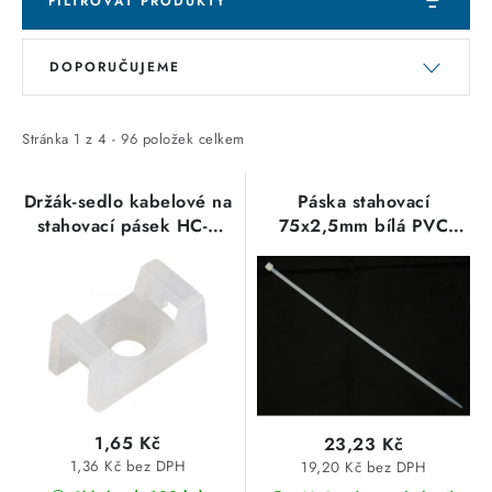
FILTROVAT PRODUKTY
V
Ř
DOPORUČUJEME
ý
a
p
z
i
e
Stránka
1
z
4
-
96
položek celkem
s
n
p
í
Držák-sedlo kabelové na
Páska stahovací
stahovací pásek HC-2
75x2,5mm bílá PVC
r
p
nylon,bezhalogen.přírodní
(1balení=100ks)
o
r
d
o
u
d
k
u
t
k
ů
t
1,65 Kč
23,23 Kč
ů
1,36 Kč bez DPH
19,20 Kč bez DPH