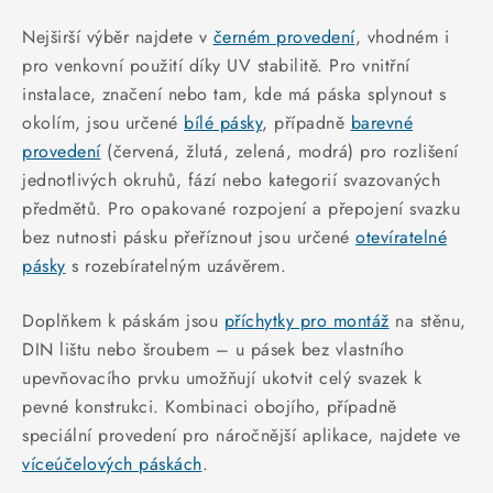
KABELY
Nejširší výběr najdete v
černém provedení
, vhodném i
ŽÁROVKY
pro venkovní použití díky UV stabilitě. Pro vnitřní
instalace, značení nebo tam, kde má páska splynout s
VENTILÁTORY
okolím, jsou určené
bílé pásky
, případně
barevné
provedení
(červená, žlutá, zelená, modrá) pro rozlišení
FOTOVOLTAIKA
jednotlivých okruhů, fází nebo kategorií svazovaných
předmětů. Pro opakované rozpojení a přepojení svazku
OHŘÍVAČE VODY
bez nutnosti pásku přeříznout jsou určené
otevíratelné
pásky
s rozebíratelným uzávěrem.
CHYTRÁ DOMÁCNOST
Doplňkem k páskám jsou
příchytky pro montáž
na stěnu,
SVÍTIDLA domovní
DIN lištu nebo šroubem – u pásek bez vlastního
upevňovacího prvku umožňují ukotvit celý svazek k
LED osvětlení
pevné konstrukci. Kombinaci obojího, případně
speciální provedení pro náročnější aplikace, najdete ve
SVÍTIDLA interiérová
víceúčelových páskách
.