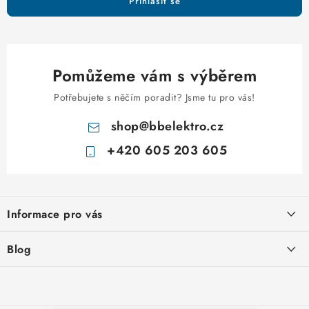
Přihlásit se
Pomůžeme vám s výběrem
Potřebujete s něčím poradit? Jsme tu pro vás!
shop
@
bbelektro.cz
+420 605 203 605
Z
á
Informace pro vás
p
a
Otevírací doba výdejny
Blog
t
Obchodní podmínky
í
Rozvodnice IKONA od italského výrobce Scame
Ochrana osobních údajů