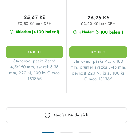
85,67 Kč
76,96 Kč
70,80 Kč bez DPH
63,60 Kč bez DPH
(>100 balení)
(>100 balení)
Skladem
Skladem
Stahovací páska černá
Stahovací páska 4,5 x 180
4,5x160 mm, svazek 3-38
mm, průměr svazku 3-45 mm,
mm, 220 N, 100 ks Cimco
pevnost 220 N, bílá, 100 ks
181865
Cimco 181366
O
Načíst 24 dalších
v
l