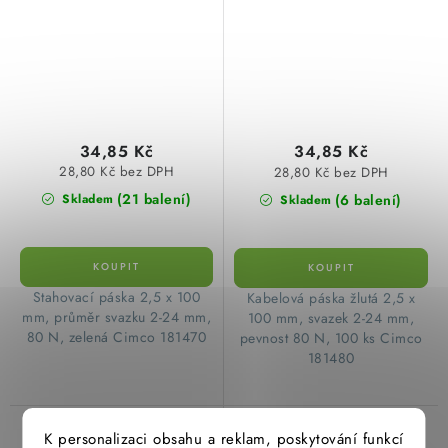
34,85 Kč
34,85 Kč
28,80 Kč bez DPH
28,80 Kč bez DPH
(21 balení)
(6 balení)
Skladem
Skladem
Stahovací páska 2,5 x 100
Kabelová páska žlutá 2,5 x
mm, průměr svazku 2-24 mm,
100 mm, svazek 2-24 mm,
80 N, zelená Cimco 181470
pevnost 80 N, 100 ks Cimco
181480
Páska stahovací
Páska stahovací
K personalizaci obsahu a reklam, poskytování funkcí