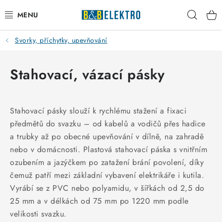
Přejít
Hleda
na
obsah
Svorky, příchytky, upevňování
Reklamace / Vrácení zboží
Blog
Stahovací, vázací pásky
Kontakty
Stahovací pásky slouží k rychlému stažení a fixaci
VYTÁPĚNÍ
předmětů do svazku – od kabelů a vodičů přes hadice
a trubky až po obecné upevňování v dílně, na zahradě
VYPÍNAČE
nebo v domácnosti. Plastová stahovací páska s vnitřním
ozubením a jazýčkem po zatažení brání povolení, díky
ELEKTROMATERIÁL
čemuž patří mezi základní vybavení elektrikáře i kutila.
Vyrábí se z PVC nebo polyamidu, v šířkách od 2,5 do
JISTIČE
25 mm a v délkách od 75 mm po 1220 mm podle
velikosti svazku.