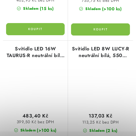
402,95 Kč bez DPH
755,75 Kč bez DPH
(15 ks)
(>100 ks)
Skladem
Skladem
Svítidlo LED 16W
Svítidlo LED 8W LUCY-R
TAURUS-R neutrální bílá,
neutrální bílá, 550
1520lm, kruhové 21cm,
lumen, kruhové 17cm,
stříbrné, GXPS033
IP54, GXLS230
Greenlux
Greenlux
483,40 Kč
137,03 Kč
399,50 Kč bez DPH
113,25 Kč bez DPH
(>100 ks)
(2 ks)
Skladem
Skladem