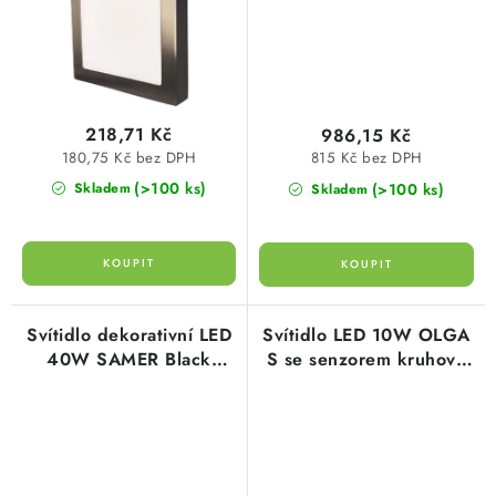
218,71 Kč
986,15 Kč
180,75 Kč bez DPH
815 Kč bez DPH
(>100 ks)
(>100 ks)
Skladem
Skladem
Svítidlo dekorativní LED
Svítidlo LED 10W OLGA
40W SAMER Black
S se senzorem kruhové
neutrální bílá, 3200lm,
bílé 1200 lumen Panlux
Greenlux GXLS367