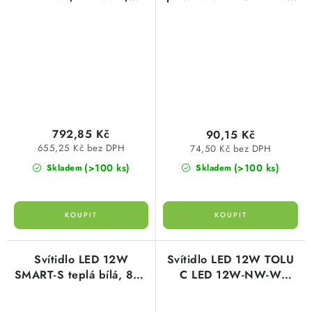
neutrální bílá 4000K,
NG-S neutrální bílá,
850lm, GXPS009
1320lm, Greenlux
Greenlux
GXDS295
792,85 Kč
90,15 Kč
655,25 Kč bez DPH
74,50 Kč bez DPH
(>100 ks)
(>100 ks)
Skladem
Skladem
Svítidlo LED 12W
Svítidlo LED 12W TOLU
SMART-S teplá bílá, 800
C LED 12W-NW-W
lumen, čtvercové 22cm,
1050lm 4000K neutrální
IP44, GXLS223
bílá IP54 Kanlux 31496