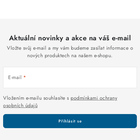
c
á
n
í
k
p
o
r
v
Aktuální novinky a akce na váš e-mail
v
á
k
Vložte svůj e-mail a my vám budeme zasílat informace o
n
y
nových produktech na našem e-shopu.
í
v
ý
E-mail
p
i
s
Vložením e-mailu souhlasíte s
podmínkami ochrany
u
osobních údajů
Přihlásit se