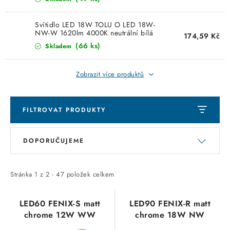
KABELY
Svítidlo LED 18W TOLU O LED 18W-
ŽÁROVKY
NW-W 1620lm 4000K neutrální bílá
174,59 Kč
IP54 Kanlux 31498
(66 ks)
Skladem
VENTILÁTORY
Zobrazit více produktů
FOTOVOLTAIKA
OHŘÍVAČE VODY
FILTROVAT PRODUKTY
V
Ř
CHYTRÁ DOMÁCNOST
DOPORUČUJEME
ý
a
p
z
SVÍTIDLA domovní
i
e
Stránka
1
z
2
-
47
položek celkem
LED osvětlení
s
n
p
í
LED60 FENIX-S matt
LED90 FENIX-R matt
SVÍTIDLA interiérová
chrome 12W WW
chrome 18W NW
r
p