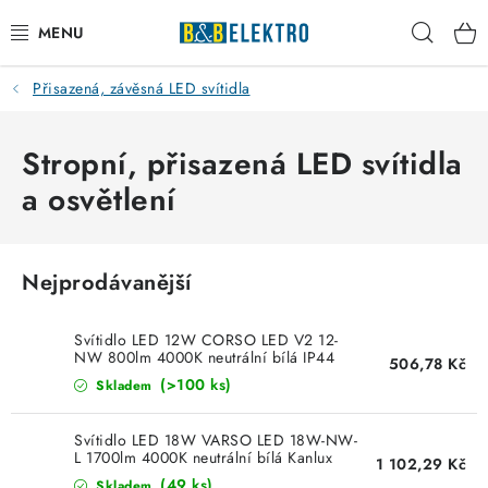
Přejít
Hleda
na
obsah
Přisazená, závěsná LED svítidla
Reklamace / Vrácení zboží
Blog
Stropní, přisazená LED svítidla
a osvětlení
Kontakty
VYTÁPĚNÍ
Nejprodávanější
VYPÍNAČE
Svítidlo LED 12W CORSO LED V2 12-
NW 800lm 4000K neutrální bílá IP44
506,78 Kč
Kanlux 31220
ELEKTROMATERIÁL
(>100 ks)
Skladem
JISTIČE
Svítidlo LED 18W VARSO LED 18W-NW-
L 1700lm 4000K neutrální bílá Kanlux
1 102,29 Kč
26443
(49 ks)
Skladem