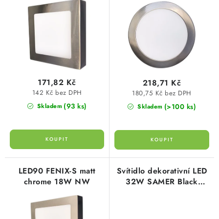
o
r
SVÍTIDLA technická
d
o
u
d
NÁŘADÍ
k
u
t
k
VÝPRODEJ
ů
t
171,82 Kč
218,71 Kč
ů
Položky bez zařazené kategorie dle výrobců
142 Kč bez DPH
180,75 Kč bez DPH
(93 ks)
(>100 ks)
Skladem
Skladem
VÁNOCE
OSVĚTLENÍ
Otevírací doba výdejny
Obchodní podmínky
LED90 FENIX-S matt
Svítidlo dekorativní LED
Ochrana osobních údajů
Moje objednávka
chrome 18W NW
32W SAMER Black
neutrální bílá, 2560lm,
Greenlux GXLS365