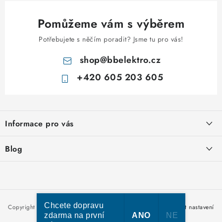
Pomůžeme vám s výběrem
Potřebujete s něčím poradit? Jsme tu pro vás!
shop
@
bbelektro.cz
+420 605 203 605
Z
á
Informace pro vás
p
a
Otevírací doba výdejny
Blog
t
Obchodní podmínky
í
Rozvodnice IKONA od italského výrobce Scame
Ochrana osobních údajů
Nakupujte u nás hned a zaplaťte později – nově přijímáme Skip
Moje objednávka
Pay
Chcete dopravu
Copyright 2026
bbelektro.cz
. Všechna práva vyhrazena.
Upravit nastavení
zdarma na první
ANO
NE
cookies