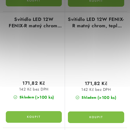
Svítidlo LED 12W
Svítidlo LED 12W FENIX-
FENIX-R matný chrom,
R matný chrom, teplá
neutrální bílá 3800K,
bílá 2800K, 850lm,
850lm, GXDW262
GXDW263 Greenlux
Greenlux
171,82 Kč
171,82 Kč
142 Kč bez DPH
142 Kč bez DPH
(>100 ks)
(>100 ks)
Skladem
Skladem