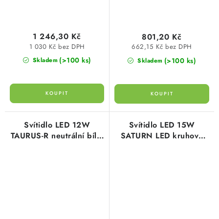
1 246,30 Kč
801,20 Kč
1 030 Kč bez DPH
662,15 Kč bez DPH
(>100 ks)
(>100 ks)
Skladem
Skladem
Svítidlo LED 12W
Svítidlo LED 15W
TAURUS-R neutrální bílá,
SATURN LED kruhové
1150lm, kruhové 15cm,
bílé 900 lumen Panlux
stříbrné, GXPS031
Greenlu