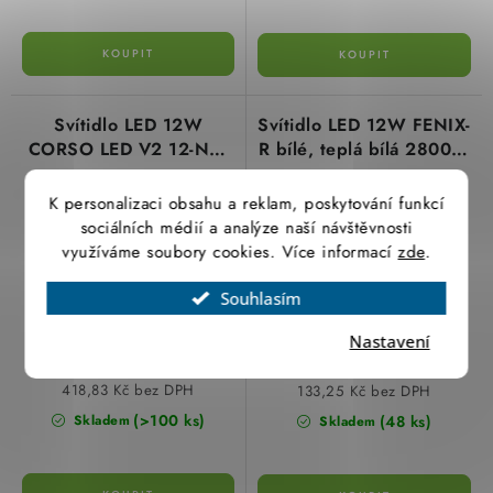
Svítidlo LED 12W
Svítidlo LED 12W FENIX-
CORSO LED V2 12-NW
R bílé, teplá bílá 2800K,
800lm 4000K neutrální
850lm, GXDW261
bílá IP44 Kanlux 31220
Greenlux
K personalizaci obsahu a reklam, poskytování funkcí
sociálních médií a analýze naší návštěvnosti
využíváme soubory cookies. Více informací
zde
.
Souhlasím
Nastavení
506,78 Kč
161,23 Kč
418,83 Kč bez DPH
133,25 Kč bez DPH
(>100 ks)
(48 ks)
Skladem
Skladem