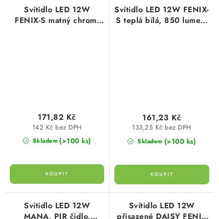
Svítidlo LED 12W
Svítidlo LED 12W FENIX-
FENIX-S matný chrom,
S teplá bílá, 850 lumen,
neutrální bílá 3800K,
čtvercové, IP20,
850lm, GXDW266
Greenlux GXDW265
Greenlux
171,82 Kč
161,23 Kč
142 Kč bez DPH
133,25 Kč bez DPH
(>100 ks)
(>100 ks)
Skladem
Skladem
Svítidlo LED 12W
Svítidlo LED 12W
MANA, PIR čidlo,
přisazené DAISY FENIX