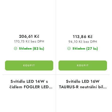
Greenlux
206,61 Kč
113,86 Kč
170,75 Kč bez DPH
94,10 Kč bez DPH
(83 ks)
(27 ks)
Skladem
Skladem
Svítidlo LED 14W s
Svítidlo LED 16W
čidlem FOGLER LED
TAURUS-R neutrální bílá,
14W-NW 1600lm
1150lm, kruhové
4000K neutrální bílá
15,1cm, černé, Greenlux
Kanlux 18121
GXPS036