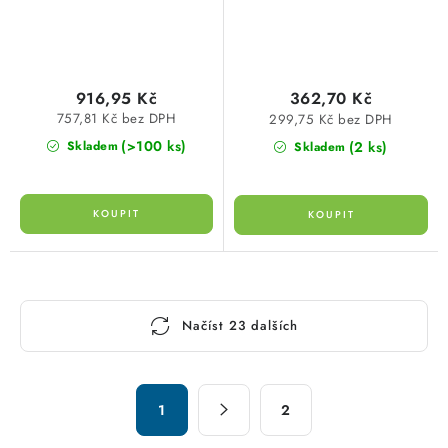
916,95 Kč
362,70 Kč
757,81 Kč bez DPH
299,75 Kč bez DPH
(>100 ks)
(2 ks)
Skladem
Skladem
O
Načíst 23 dalších
v
l
á
S
d
1
2
t
a
r