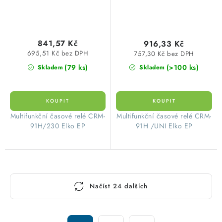
841,57 Kč
916,33 Kč
695,51 Kč bez DPH
757,30 Kč bez DPH
(79 ks)
(>100 ks)
Skladem
Skladem
Multifunkční časové relé CRM-
Multifunkční časové relé CRM-
91H/230 Elko EP
91H /UNI Elko EP
O
Načíst 24 dalších
v
l
á
S