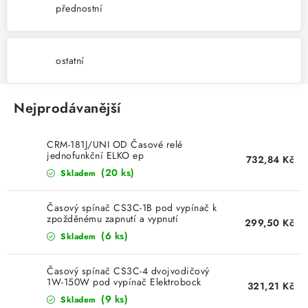
přednostní
SVÍTIDLA technická
NÁŘADÍ
ostatní
VÝPRODEJ
Nejprodávanější
Položky bez zařazené kategorie dle výrobců
CRM-181J/UNI OD Časové relé
jednofunkční ELKO ep
VÁNOCE
732,84 Kč
(20 ks)
Skladem
OSVĚTLENÍ
Časový spínač CS3C-1B pod vypínač k
zpožděnému zapnutí a vypnutí
299,50 Kč
Elektrobock 0138
Otevírací doba výdejny
Obchodní podmínky
(6 ks)
Skladem
Ochrana osobních údajů
Moje objednávka
Časový spínač CS3C-4 dvojvodičový
1W-150W pod vypínač Elektrobock
321,21 Kč
0139
(9 ks)
Skladem