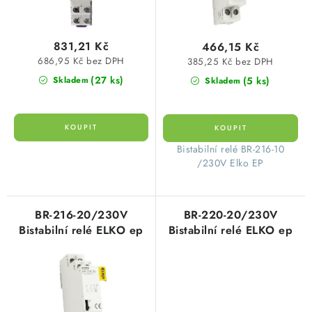
t
k
ů
t
831,21 Kč
466,15 Kč
ů
686,95 Kč bez DPH
385,25 Kč bez DPH
(27 ks)
(5 ks)
Skladem
Skladem
​ Bistabilní relé BR-216-10
/230V Elko EP
BR-216-20/230V
BR-220-20/230V
Bistabilní relé ELKO ep
Bistabilní relé ELKO ep