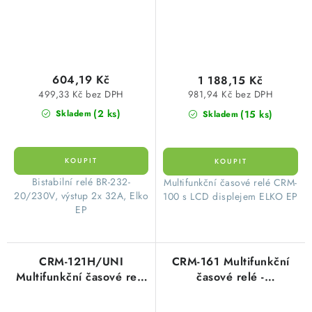
604,19 Kč
1 188,15 Kč
499,33 Kč bez DPH
981,94 Kč bez DPH
(2 ks)
(15 ks)
Skladem
Skladem
​ Bistabilní relé BR-232-
​ Multifunkční časové relé CRM-
20/230V, výstup 2x 32A, Elko
100 s LCD displejem ELKO EP
EP
CRM-121H/UNI
CRM-161 Multifunkční
Multifunkční časové relé
časové relé -
s galvanicky odděleným
ekonomická verze ELKO
ovládacím vstupem
ep