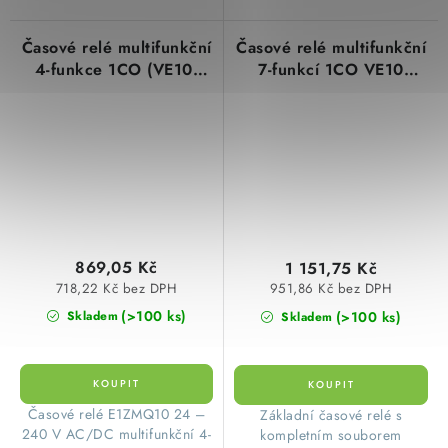
Časové relé multifunkční
Časové relé multifunkční
4-funkce 1CO (VE10)
7-funkcí 1CO VE10
E1ZMQ10 24-
E1ZM10 24-240VAC/DC
240VAC/DC TELE Haase
TELE Haase 110200A
110202A
869,05 Kč
1 151,75 Kč
718,22 Kč bez DPH
951,86 Kč bez DPH
(>100 ks)
(>100 ks)
Skladem
Skladem
​Časové relé E1ZMQ10 24 –
​Základní časové relé s
240 V AC/DC multifunkční 4-
kompletním souborem