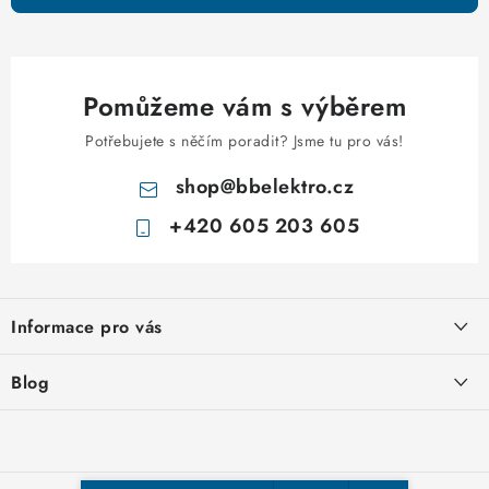
Pomůžeme vám s výběrem
Potřebujete s něčím poradit? Jsme tu pro vás!
shop
@
bbelektro.cz
+420 605 203 605
Z
á
Informace pro vás
p
a
Otevírací doba výdejny
Blog
t
Obchodní podmínky
í
Rozvodnice IKONA od italského výrobce Scame
Ochrana osobních údajů
Nakupujte u nás hned a zaplaťte později – nově přijímáme Skip