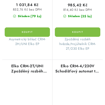
1 031,84 Kč
985,42 Kč
852,76 Kč bez DPH
814,40 Kč bez DPH
(79 ks)
(35 ks)
Skladem
Skladem
Asymetrický blikač CRM-
Zpožděný rozběh
2H/UNI Elko EP
hvězda/trojúhelník CRM-
2T/230 Elko EP
Elko CRM-2T/UNI
Elko CRM-4/230V
Zpožděný rozběh
Schodišťový automat typ
hvězda / trojúhelník
7077
AC/DC 12-240V