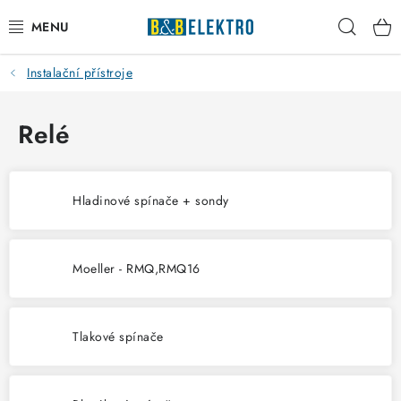
Přejít
Hleda
na
obsah
Instalační přístroje
Reklamace / Vrácení zboží
Blog
Relé
Kontakty
Hladinové spínače + sondy
VYTÁPĚNÍ
VYPÍNAČE
Moeller - RMQ,RMQ16
ELEKTROMATERIÁL
Tlakové spínače
JISTIČE