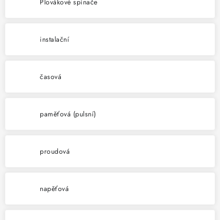
KABELY
Plovákové spínače
ŽÁROVKY
instalační
VENTILÁTORY
časová
FOTOVOLTAIKA
OHŘÍVAČE VODY
paměťová (pulsní)
CHYTRÁ DOMÁCNOST
proudová
SVÍTIDLA domovní
LED osvětlení
napěťová
SVÍTIDLA interiérová