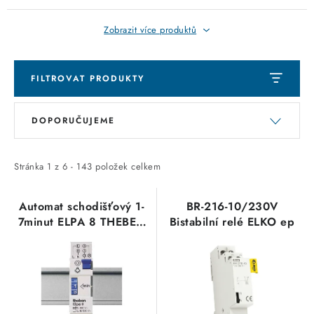
Zobrazit více produktů
FILTROVAT PRODUKTY
V
Ř
DOPORUČUJEME
ý
a
p
z
i
e
Stránka
1
z
6
-
143
položek celkem
s
n
p
í
Automat schodišťový 1-
BR-216-10/230V
7minut ELPA 8 THEBEN
Bistabilní relé ELKO ep
r
p
0080002
o
r
d
o
u
d
k
u