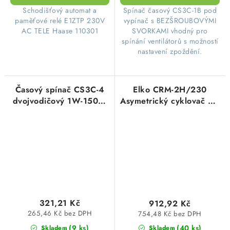
​Schodišťový automat a
​Spínač časový CS3C-1B pod
paměťové relé E1ZTP 230V
vypínač s BEZŠROUBOVÝMI
AC TELE Haase 110301
SVORKAMI vhodný pro
spínání ventilátorů s možností
nastavení zpoždění.
Časový spínač CS3C-4
Elko CRM-2H/230
dvojvodičový 1W-150W
Asymetrický cyklovač AC
pod vypínač Elektrobock
230V
0139
321,21 Kč
912,92 Kč
265,46 Kč bez DPH
754,48 Kč bez DPH
(9 ks)
(40 ks)
Skladem
Skladem