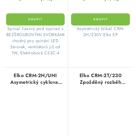
​Spínač časový pod vypínač s
Asymetrický blikač CRM-
BEZŠROUBOVÝMI SVORKAMI
2H/230V Elko EP
vhodný pro spínání LED
žárovek, ventilátorů již od
1W, Elektrobock CS3C-4
Elko CRM-2H/UNI
Elko CRM-2T/230
Asymetrický cyklovač
Zpožděný rozběh
AC/DC 12-240V
hvězda / trojúhelník AC
230V