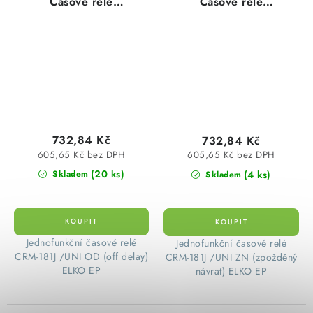
Časové relé
Časové relé
jednofunkční ELKO ep
jednofunkční ELKO ep
732,84 Kč
732,84 Kč
605,65 Kč bez DPH
605,65 Kč bez DPH
(20 ks)
(4 ks)
Skladem
Skladem
​ Jednofunkční časové relé
​ Jednofunkční časové relé
CRM-181J /UNI OD (off delay)
CRM-181J /UNI ZN (zpožděný
ELKO EP
návrat) ELKO EP