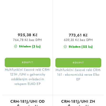
ELKO ep
925,38 Kč
773,61 Kč
764,78 Kč bez DPH
639,35 Kč bez DPH
(3 ks)
(55 ks)
Skladem
Skladem
​ Multifunkční časové relé CRM-
​ Multifunkční časové relé CRM-
121H /UNI s galvanicky
161 - ekonomická verze Elko
odděleným ovládacím
EP
vstupem ELKO EP
CRM-181J/UNI OD
CRM-181J/UNI ZN