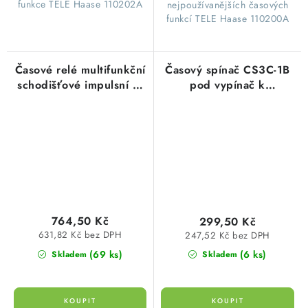
funkce TELE Haase 110202A
nejpoužívanějších časových
funkcí TELE Haase 110200A
Časové relé multifunkční
Časový spínač CS3C-1B
schodišťové impulsní 6-
pod vypínač k
funkcí E1ZTP 230V AC
zpožděnému zapnutí a
TELE Haase 110301
vypnutí Elektrobock
0138
764,50 Kč
299,50 Kč
631,82 Kč bez DPH
247,52 Kč bez DPH
(69 ks)
(6 ks)
Skladem
Skladem