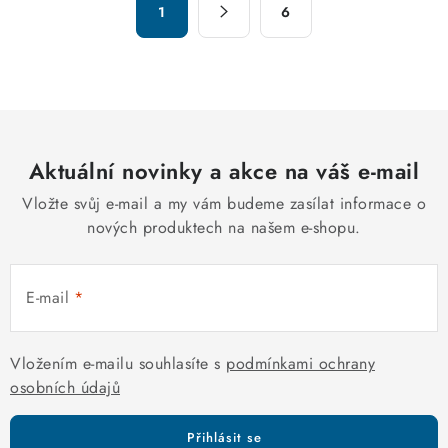
d
1
6
t
a
r
c
á
n
í
k
p
o
r
v
Aktuální novinky a akce na váš e-mail
v
á
k
Vložte svůj e-mail a my vám budeme zasílat informace o
n
y
nových produktech na našem e-shopu.
í
v
ý
E-mail
p
i
s
Vložením e-mailu souhlasíte s
podmínkami ochrany
u
osobních údajů
Přihlásit se