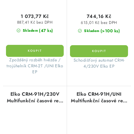
1 073,77 Kč
744,16 Kč
887,41 Kč bez DPH
615,01 Kč bez DPH
(47 ks)
(>100 ks)
Skladem
Skladem
Zpožděný rozběh hvězda /
Schodišťový automat CRM-
trojúhelník CRM-2T /UNI Elko
4/230V Elko EP
EP
Elko CRM-91H/230V
Elko CRM-91H/UNI
Multifunkční časové relé
Multifunkční časové relé
AC 230V
AC/DC 12-240V